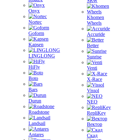
SRW
Onyx
Khomen
Nortec
Wheels
Goform
Accuride
Kapsen
Better
LINGLONG
Sunrise
HiFly
Venti
Boto
X-Race
Bars
Vissol
Durun
NEO
Roadstone
RepliKey
Landsail
Вектор
Antares
Скад