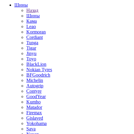
Шины
Назад
Шины
Кама
Leao
Kormoran
Cordiant
Tunga
Tigar
Jinyu
Toyo
BlackLion
Nokian Tyres
BFGoodrich
Michelin
Autogrip
Contyre
GoodYear
Kumho
Matador
Firemax
Gislaved
Yokohama
Sava