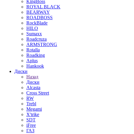
KingBoss
ROYAL BLACK
BEARWAY
ROADBOSS
RockBlade
HILO
Sumaxx
Roadcruza
ARMSTRONG
Rotalla
Roadking
Aplus
Hankook
Диски
Назад
Диски
Alcasta
Cross Street
RW
Trebl
Megami
X'trike
SDT
iFree
ГАЗ