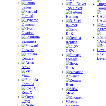
Sailun
Top Driver
Tungs
Farroad
Hartung
CAU
Dynamo
R-Steel
Акте
Ovation
КиК
Белшина
VAR
Replica
Forward
ORW
Next
Centara
Level
Forsage
Arivo
Диск
Viatti
Advance
Formula
Remain
RoadX
SRW
Onyx
Khomen