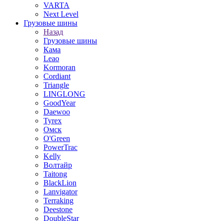
VARTA
Next Level
Грузовые шины
Назад
Грузовые шины
Кама
Leao
Kormoran
Cordiant
Triangle
LINGLONG
GoodYear
Daewoo
Tyrex
Омск
O'Green
PowerTrac
Kelly
Волтайр
Taitong
BlackLion
Lanvigator
Terraking
Deestone
DoubleStar