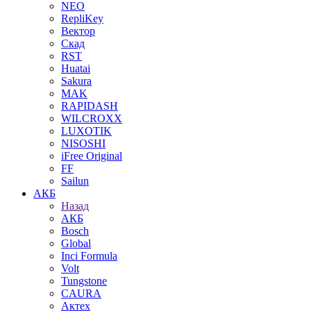
NEO
RepliKey
Вектор
Скад
RST
Huatai
Sakura
MAK
RAPIDASH
WILCROXX
LUXOTIK
NISOSHI
iFree Original
FF
Sailun
АКБ
Назад
АКБ
Bosch
Global
Inci Formula
Volt
Tungstone
CAURA
Актех