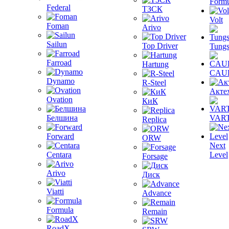
Formu
Federal
ТЗСК
Volt
Foman
Arivo
Sailun
Top Driver
Tungs
Farroad
Hartung
CAU
Dynamo
R-Steel
Акте
Ovation
КиК
Белшина
VAR
Replica
Forward
ORW
Next
Centara
Level
Forsage
Arivo
Диск
Viatti
Advance
Formula
Remain
RoadX