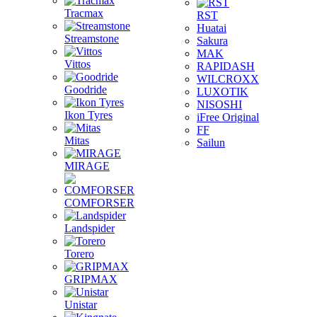
Tracmax
RST
Huatai
Streamstone
Sakura
MAK
Vittos
RAPIDASH
WILCROXX
Goodride
LUXOTIK
NISOSHI
Ikon Tyres
iFree Original
FF
Mitas
Sailun
MIRAGE
COMFORSER
Landspider
Torero
GRIPMAX
Unistar