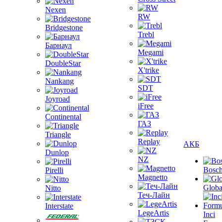
Nexen
RW
Bridgestone
Trebl
Барнаул
Megami
DoubleStar
X'trike
Nankang
SDT
Joyroad
iFree
Continental
ГАЗ
Triangle
Replay
АКБ
Dunlop
NZ
Bosc
Pirelli
Magnetto
Globa
Nitto
Теч-Лайн
Interstate
LegeArtis
Inci