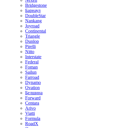
Nexen
Bridgestone
Барнаул
DoubleStar
Nankang
Joyroad
Continental
Triangle
Dunlop
Pirelli
Nitto
Interstate
Federal
Foman
Sailun
Farroad
Dynamo
Ovation
Белшина
Forward
Centara
Arivo
Viatti
Formula
RoadX