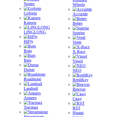
Nortec
Wheels
Goform
Accuride
Kapsen
Better
LINGLONG
Sunrise
HiFly
Venti
Boto
X-Race
Bars
Vissol
Durun
NEO
Roadstone
RepliKey
Landsail
Вектор
Antares
Скад
Tracmax
RST
Huatai
Streamstone