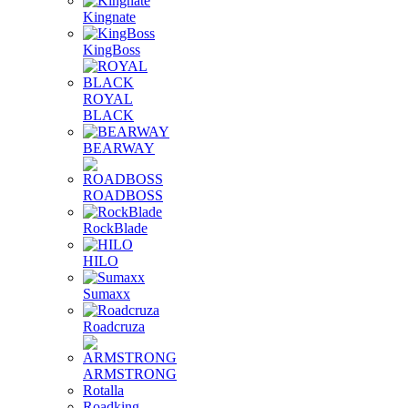
Kingnate
KingBoss
ROYAL
BLACK
BEARWAY
ROADBOSS
RockBlade
HILO
Sumaxx
Roadcruza
ARMSTRONG
Rotalla
Roadking