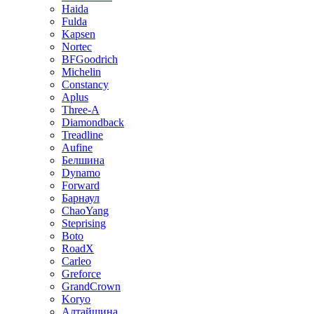
Haida
Fulda
Kapsen
Nortec
BFGoodrich
Michelin
Constancy
Aplus
Three-A
Diamondback
Treadline
Aufine
Белшина
Dynamo
Forward
Барнаул
ChaoYang
Steprising
Boto
RoadX
Carleo
Greforce
GrandCrown
Koryo
Алтайшина