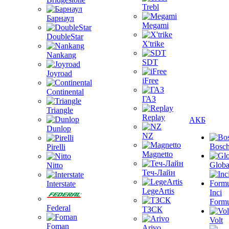
Trebl
Барнаул
Megami
DoubleStar
X'trike
Nankang
SDT
Joyroad
iFree
Continental
ГАЗ
Triangle
Replay
АКБ
Dunlop
NZ
Bosc
Pirelli
Magnetto
Globa
Nitto
Теч-Лайн
Interstate
LegeArtis
Inci
Formu
Federal
ТЗСК
Volt
Foman
Arivo