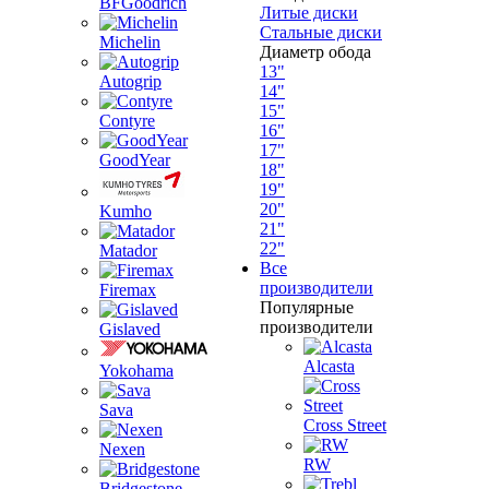
BFGoodrich
Литые диски
Стальные диски
Michelin
Диаметр обода
13"
Autogrip
14"
15"
Contyre
16"
17"
GoodYear
18"
19"
20"
Kumho
21"
22"
Matador
Все
производители
Firemax
Популярные
производители
Gislaved
Alcasta
Yokohama
Sava
Cross Street
Nexen
RW
Bridgestone