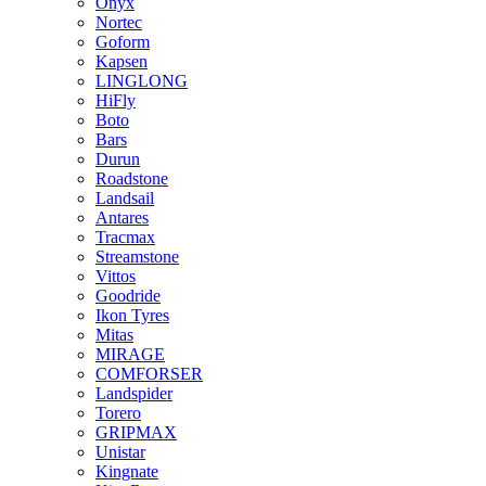
Onyx
Nortec
Goform
Kapsen
LINGLONG
HiFly
Boto
Bars
Durun
Roadstone
Landsail
Antares
Tracmax
Streamstone
Vittos
Goodride
Ikon Tyres
Mitas
MIRAGE
COMFORSER
Landspider
Torero
GRIPMAX
Unistar
Kingnate