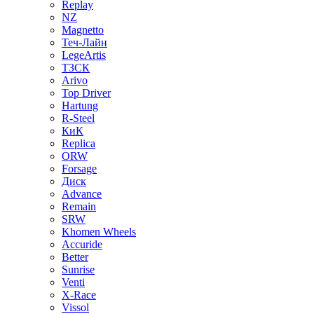
Replay
NZ
Magnetto
Теч-Лайн
LegeArtis
ТЗСК
Arivo
Top Driver
Hartung
R-Steel
КиК
Replica
ORW
Forsage
Диск
Advance
Remain
SRW
Khomen Wheels
Accuride
Better
Sunrise
Venti
X-Race
Vissol