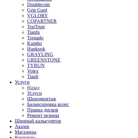
Doublecoin
Grip Gard
VGLORY
COPARTNER
TopTrust
Tianfu
Tornado
Kumho
Hankook
GRAYLING
GREENSTONE
TYRUN
Volex
Tianli
Услуги
Назад
Услуги
Шиномонтаж
Балансировка колес
Правка дисков
Ремонт резины
Шинный калькулятор
Акции
Магазины
Контакты