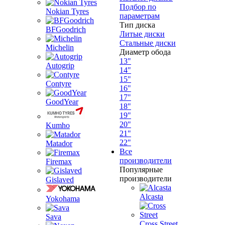
Подбор по
Nokian Tyres
параметрам
Тип диска
BFGoodrich
Литые диски
Стальные диски
Michelin
Диаметр обода
13"
Autogrip
14"
15"
Contyre
16"
17"
GoodYear
18"
19"
20"
Kumho
21"
22"
Matador
Все
производители
Firemax
Популярные
производители
Gislaved
Alcasta
Yokohama
Sava
Cross Street