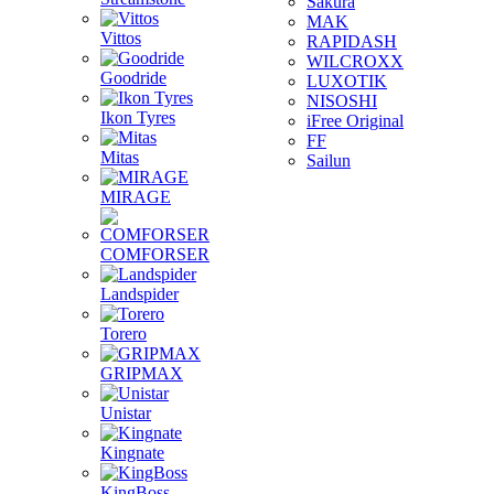
Sakura
MAK
Vittos
RAPIDASH
WILCROXX
Goodride
LUXOTIK
NISOSHI
Ikon Tyres
iFree Original
FF
Mitas
Sailun
MIRAGE
COMFORSER
Landspider
Torero
GRIPMAX
Unistar
Kingnate
KingBoss