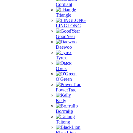
Cordiant
Triangle
LINGLONG
GoodYear
Daewoo
Tyrex
Омск
O'Green
PowerTrac
Kelly
Волтайр
Taitong
BlackLion