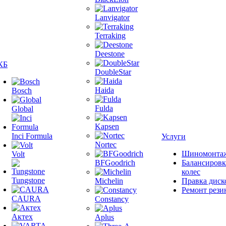
Lanvigator
Terraking
Deestone
КБ
DoubleStar
Haida
Bosch
Fulda
Global
Kapsen
Inci Formula
Услуги
Nortec
Шиномонта
Volt
BFGoodrich
Балансировк
колес
Tungstone
Michelin
Правка диск
Ремонт рези
CAURA
Constancy
Актех
Aplus