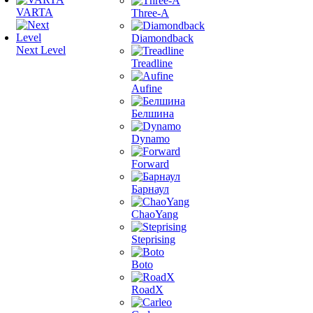
VARTA
Three-A
Diamondback
Next Level
Treadline
Aufine
Белшина
Dynamo
Forward
Барнаул
ChaoYang
Steprising
Boto
RoadX