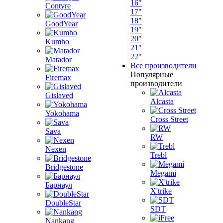
16"
Contyre
17"
18"
GoodYear
19"
20"
Kumho
21"
22"
Matador
Все производители
Популярные
Firemax
производители
Gislaved
Alcasta
Yokohama
Cross Street
Sava
RW
Nexen
Trebl
Bridgestone
Megami
Барнаул
X'trike
DoubleStar
SDT
Nankang