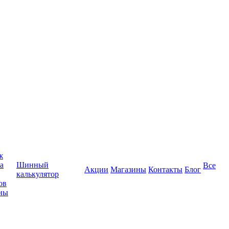
ж
а
Шинный
Все
Акции
Магазины
Контакты
Блог
калькулятор
ов
ны