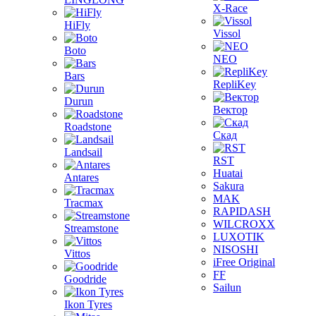
X-Race
HiFly
Vissol
Boto
NEO
Bars
RepliKey
Durun
Вектор
Roadstone
Скад
Landsail
RST
Huatai
Antares
Sakura
MAK
Tracmax
RAPIDASH
WILCROXX
Streamstone
LUXOTIK
NISOSHI
Vittos
iFree Original
FF
Goodride
Sailun
Ikon Tyres