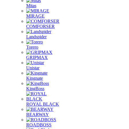
Mitas
MIRAGE
COMFORSER
Landspider
Torero
GRIPMAX
Unistar
Kingnate
KingBoss
ROYAL BLACK
BEARWAY
ROADBOSS