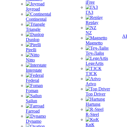
iFree
Joyroad
ГАЗ
Continental
Replay
Triangle
NZ
А
Dunlop
Magnetto
Pirelli
Теч-Лайн
Nitto
LegeArtis
Interstate
ТЗСК
Federal
Arivo
Foman
Top Driver
Sailun
Hartung
Farroad
R-Steel
Dynamo
КиК