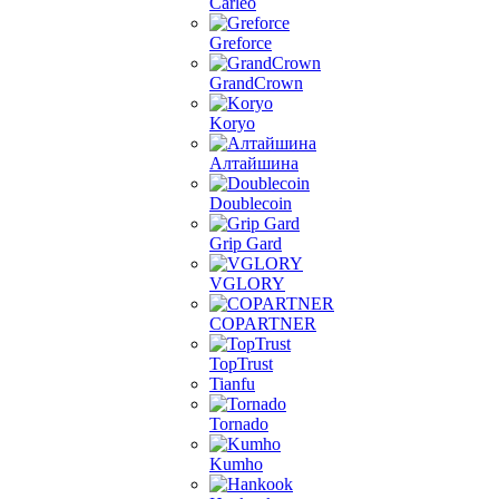
Carleo
Greforce
GrandCrown
Koryo
Алтайшина
Doublecoin
Grip Gard
VGLORY
COPARTNER
TopTrust
Tianfu
Tornado
Kumho