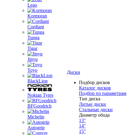
Leao
Kormoran
Cordiant
Tunga
Tigar
Jinyu
Toyo
Диски
BlackLion
Подбор дисков
Каталог дисков
Подбор по параметрам
Nokian Tyres
Тип диска
Литые диски
BFGoodrich
Стальные диски
Диаметр обода
Michelin
13"
14"
Autogrip
15"