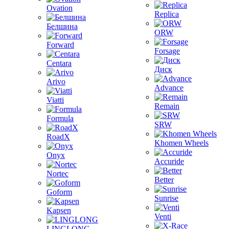
Ovation
Replica
Белшина
ORW
Forward
Forsage
Centara
Диск
Arivo
Advance
Viatti
Remain
Formula
SRW
RoadX
Khomen Wheels
Onyx
Accuride
Nortec
Better
Goform
Sunrise
Kapsen
Venti
LINGLONG