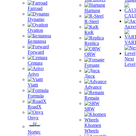
Farroad
Hartung
CAU
Dynamo
R-Steel
Акте
Ovation
КиК
Белшина
VAR
Replica
Forward
ORW
Next
Centara
Level
Forsage
Arivo
Диск
Viatti
Advance
Formula
Remain
RoadX
SRW
Onyx
Khomen
Wheels
Nortec