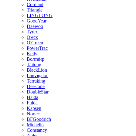
Cordiant
Triangle
LINGLONG
GoodYear
Daewoo
Tyrex
Омск
O'Green
PowerTrac
Kelly
Волтайр
Taitong
BlackLion
Lanvigator
Terraking
Deestone
DoubleStar
Haida
Fulda
Kapsen
Nortec
BFGoodrich
Michelin
Constancy
Aplus