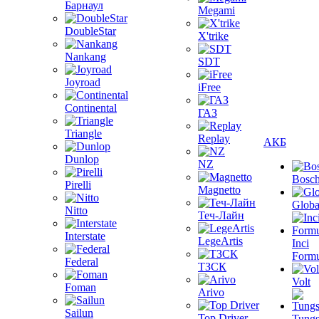
Барнаул
Megami
DoubleStar
X'trike
Nankang
SDT
Joyroad
iFree
Continental
ГАЗ
Triangle
Replay
АКБ
Dunlop
NZ
Bosc
Pirelli
Magnetto
Globa
Nitto
Теч-Лайн
Interstate
LegeArtis
Inci
Formu
Federal
ТЗСК
Volt
Foman
Arivo
Sailun
Top Driver
Tungs