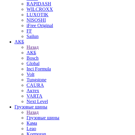
RAPIDASH
WILCROXX
LUXOTIK
NISOSHI
iFree Original
FF
Sailun
АКБ
Назад
АКБ
Bosch
Global
Inci Formula
Volt
Tungstone
CAURA
Актех
VARTA
Next Level
Грузовые шины
Назад
Грузовые шины
Кама
Leao
Kormoran