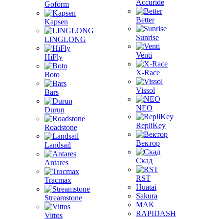
Accuride
Goform
Better
Kapsen
Sunrise
LINGLONG
Venti
HiFly
X-Race
Boto
Vissol
Bars
NEO
Durun
RepliKey
Roadstone
Вектор
Landsail
Скад
Antares
RST
Tracmax
Huatai
Sakura
Streamstone
MAK
RAPIDASH
Vittos