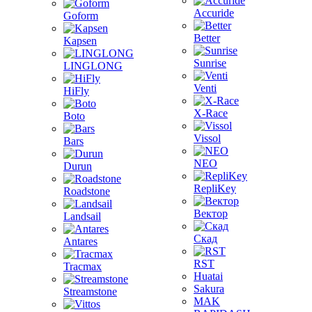
Accuride
Goform
Better
Kapsen
Sunrise
LINGLONG
Venti
HiFly
X-Race
Boto
Vissol
Bars
NEO
Durun
RepliKey
Roadstone
Вектор
Landsail
Скад
Antares
RST
Tracmax
Huatai
Sakura
Streamstone
MAK