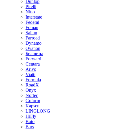
Dunlop
Pirelli
Nitto
Interstate
Federal
Foman
Sailun
Farroad
Dynamo
Ovation
Белшина
Forward
Centara
Arivo
Viatti
Formula
RoadX
Onyx
Nortec
Goform
Kapsen
LINGLONG
HiFly
Boto
Bars