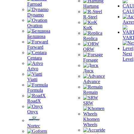
Farroad
Hartung
CAU
Dynamo
R-Steel
Акте
Ovation
КиК
Белшина
VAR
Replica
Forward
ORW
Next
Centara
Level
Forsage
Arivo
Диск
Viatti
Advance
Formula
Remain
RoadX
SRW
Onyx
Khomen
Wheels
Nortec