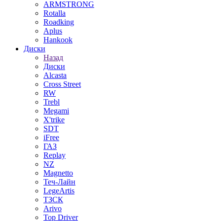
ARMSTRONG
Rotalla
Roadking
Aplus
Hankook
Диски
Назад
Диски
Alcasta
Cross Street
RW
Trebl
Megami
X'trike
SDT
iFree
ГАЗ
Replay
NZ
Magnetto
Теч-Лайн
LegeArtis
ТЗСК
Arivo
Top Driver