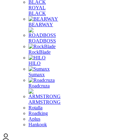
ROYAL
BLACK
BEARWAY
ROADBOSS
RockBlade
HILO
Sumaxx
Roadcruza
ARMSTRONG
Rotalla
Roadking
Aplus
Hankook