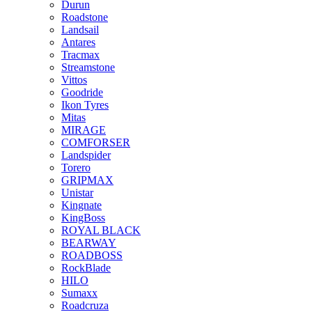
Durun
Roadstone
Landsail
Antares
Tracmax
Streamstone
Vittos
Goodride
Ikon Tyres
Mitas
MIRAGE
COMFORSER
Landspider
Torero
GRIPMAX
Unistar
Kingnate
KingBoss
ROYAL BLACK
BEARWAY
ROADBOSS
RockBlade
HILO
Sumaxx
Roadcruza