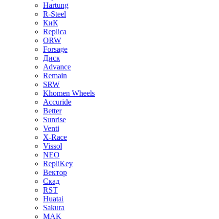
Hartung
R-Steel
КиК
Replica
ORW
Forsage
Диск
Advance
Remain
SRW
Khomen Wheels
Accuride
Better
Sunrise
Venti
X-Race
Vissol
NEO
RepliKey
Вектор
Скад
RST
Huatai
Sakura
MAK