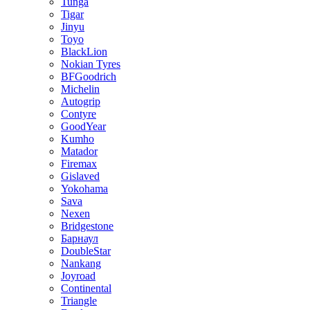
Tunga
Tigar
Jinyu
Toyo
BlackLion
Nokian Tyres
BFGoodrich
Michelin
Autogrip
Contyre
GoodYear
Kumho
Matador
Firemax
Gislaved
Yokohama
Sava
Nexen
Bridgestone
Барнаул
DoubleStar
Nankang
Joyroad
Continental
Triangle