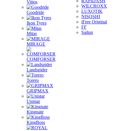
RAPIDASH
Vittos
WILCROXX
LUXOTIK
Goodride
NISOSHI
iFree Original
Ikon Tyres
FF
Sailun
Mitas
MIRAGE
COMFORSER
Landspider
Torero
GRIPMAX
Unistar
Kingnate
KingBoss