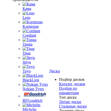
Кама
Leao
Kormoran
Cordiant
Tunga
Tigar
Jinyu
Toyo
Диски
Подбор дисков
BlackLion
Каталог дисков
Подбор по
Nokian Tyres
параметрам
Тип диска
BFGoodrich
Литые диски
Стальные диски
Michelin
Диаметр обода