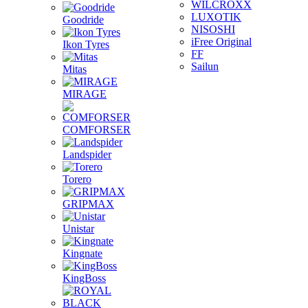
WILCROXX
LUXOTIK
Goodride
NISOSHI
iFree Original
Ikon Tyres
FF
Sailun
Mitas
MIRAGE
COMFORSER
Landspider
Torero
GRIPMAX
Unistar
Kingnate
KingBoss