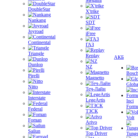
Megami
DoubleStar
X'trike
Nankang
SDT
Joyroad
iFree
Continental
ГАЗ
Triangle
Replay
АКБ
Dunlop
NZ
Bosc
Pirelli
Magnetto
Globa
Nitto
Теч-Лайн
Interstate
LegeArtis
Inci
Formu
Federal
ТЗСК
Volt
Foman
Arivo
Sailun
Top Driver
Tungs