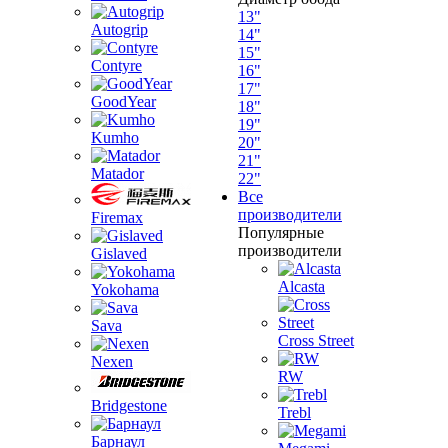
13"
Autogrip
14"
15"
Contyre
16"
17"
GoodYear
18"
19"
Kumho
20"
21"
Matador
22"
Все
производители
Firemax
Популярные
производители
Gislaved
Alcasta
Yokohama
Sava
Cross Street
Nexen
RW
Bridgestone
Trebl
Барнаул