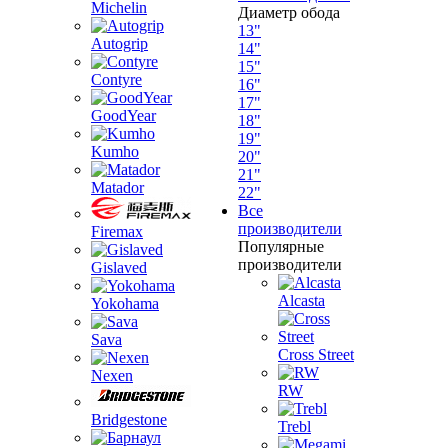
Michelin
Диаметр обода
13"
Autogrip
14"
15"
Contyre
16"
17"
GoodYear
18"
19"
Kumho
20"
21"
Matador
22"
Все
производители
Firemax
Популярные
производители
Gislaved
Alcasta
Yokohama
Sava
Cross Street
Nexen
RW
Bridgestone
Trebl