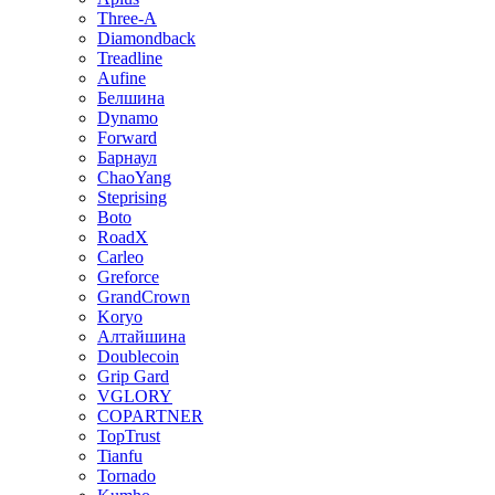
Three-A
Diamondback
Treadline
Aufine
Белшина
Dynamo
Forward
Барнаул
ChaoYang
Steprising
Boto
RoadX
Carleo
Greforce
GrandCrown
Koryo
Алтайшина
Doublecoin
Grip Gard
VGLORY
COPARTNER
TopTrust
Tianfu
Tornado