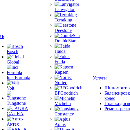
Lanvigator
Terraking
Deestone
КБ
DoubleStar
Haida
Bosch
Fulda
Global
Kapsen
Inci Formula
Услуги
Nortec
Шиномонта
Volt
BFGoodrich
Балансировк
колес
Tungstone
Michelin
Правка диск
Ремонт рези
CAURA
Constancy
Актех
Aplus