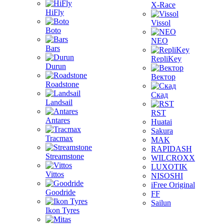
X-Race
HiFly
Vissol
Boto
NEO
Bars
RepliKey
Durun
Вектор
Roadstone
Скад
Landsail
RST
Antares
Huatai
Sakura
Tracmax
MAK
RAPIDASH
Streamstone
WILCROXX
LUXOTIK
Vittos
NISOSHI
iFree Original
Goodride
FF
Sailun
Ikon Tyres