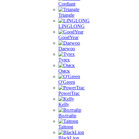
Cordiant
Triangle
LINGLONG
GoodYear
Daewoo
Tyrex
Омск
O'Green
PowerTrac
Kelly
Волтайр
Taitong
BlackLion