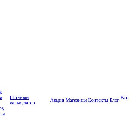
ж
а
Шинный
Все
Акции
Магазины
Контакты
Блог
калькулятор
ов
ны