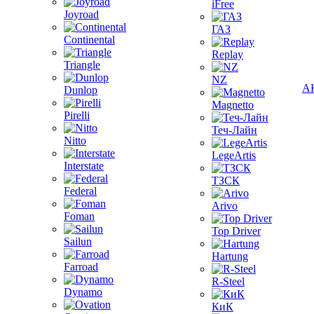
iFree
Joyroad
ГАЗ
Continental
Replay
Triangle
NZ
А
Dunlop
Magnetto
Pirelli
Теч-Лайн
Nitto
LegeArtis
Interstate
ТЗСК
Federal
Arivo
Foman
Top Driver
Sailun
Hartung
Farroad
R-Steel
Dynamo
КиК