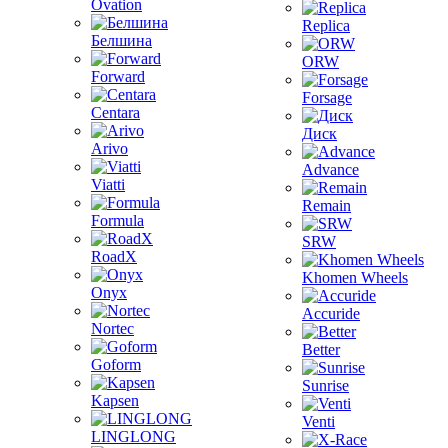
Ovation
Replica
Белшина
ORW
Forward
Forsage
Centara
Диск
Arivo
Advance
Viatti
Remain
Formula
SRW
RoadX
Khomen Wheels
Onyx
Accuride
Nortec
Better
Goform
Sunrise
Kapsen
Venti
LINGLONG