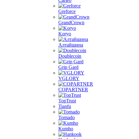
Carleo
Greforce
GrandCrown
Koryo
Алтайшина
Doublecoin
Grip Gard
VGLORY
COPARTNER
TopTrust
Tianfu
Tornado
Kumho