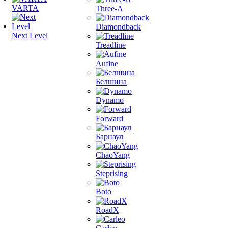
VARTA
Three-A
Diamondback
Next Level
Treadline
Aufine
Белшина
Dynamo
Forward
Барнаул
ChaoYang
Steprising
Boto
RoadX