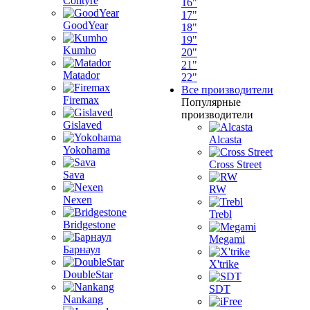
Contyre
16"
17"
GoodYear
18"
19"
Kumho
20"
21"
Matador
22"
Все производители
Firemax
Популярные
производители
Gislaved
Alcasta
Yokohama
Cross Street
Sava
RW
Nexen
Trebl
Bridgestone
Megami
Барнаул
X'trike
DoubleStar
SDT
Nankang