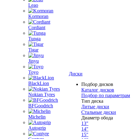
Leao
Kormoran
Cordiant
Tunga
Tigar
Jinyu
Toyo
Диски
BlackLion
Подбор дисков
Каталог дисков
Nokian Tyres
Подбор по параметрам
Тип диска
BFGoodrich
Литые диски
Стальные диски
Michelin
Диаметр обода
13"
Autogrip
14"
15"