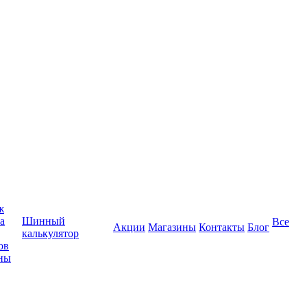
ж
а
Шинный
Все
Акции
Магазины
Контакты
Блог
калькулятор
ов
ны