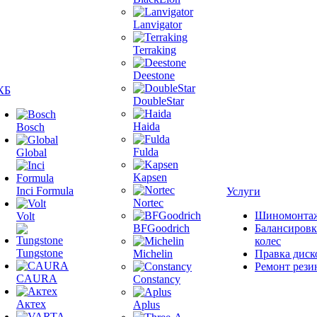
Lanvigator
Terraking
Deestone
КБ
DoubleStar
Haida
Bosch
Fulda
Global
Kapsen
Inci Formula
Услуги
Nortec
Шиномонта
Volt
BFGoodrich
Балансировк
колес
Tungstone
Michelin
Правка диск
Ремонт рези
CAURA
Constancy
Актех
Aplus