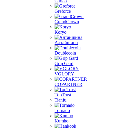
Carleo
Greforce
GrandCrown
Koryo
Алтайшина
Doublecoin
Grip Gard
VGLORY
COPARTNER
TopTrust
Tianfu
Tornado
Kumho