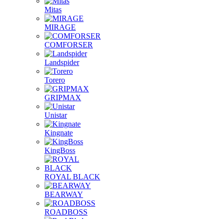
Mitas
MIRAGE
COMFORSER
Landspider
Torero
GRIPMAX
Unistar
Kingnate
KingBoss
ROYAL BLACK
BEARWAY
ROADBOSS