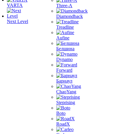
VARTA
Three-A
Diamondback
Next Level
Treadline
Aufine
Белшина
Dynamo
Forward
Барнаул
ChaoYang
Steprising
Boto
RoadX