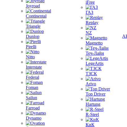
iFree
Joyroad
ГАЗ
Continental
Replay
Triangle
NZ
А
Dunlop
Magnetto
Pirelli
Теч-Лайн
Nitto
LegeArtis
Interstate
ТЗСК
Federal
Arivo
Foman
Top Driver
Sailun
Hartung
Farroad
R-Steel
Dynamo
КиК