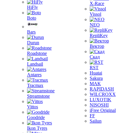
X-Race
HiFly
Vissol
Boto
NEO
Bars
RepliKey
Durun
Вектор
Roadstone
Скад
Landsail
RST
Huatai
Antares
Sakura
MAK
Tracmax
RAPIDASH
WILCROXX
Streamstone
LUXOTIK
NISOSHI
Vittos
iFree Original
FF
Goodride
Sailun
Ikon Tyres