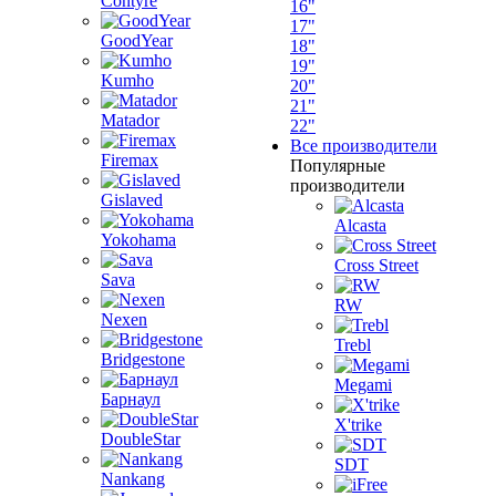
Contyre
16"
17"
GoodYear
18"
19"
Kumho
20"
21"
Matador
22"
Все производители
Firemax
Популярные
производители
Gislaved
Alcasta
Yokohama
Cross Street
Sava
RW
Nexen
Trebl
Bridgestone
Megami
Барнаул
X'trike
DoubleStar
SDT
Nankang