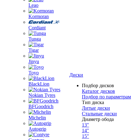
Leao
Kormoran
Cordiant
Tunga
Tigar
Jinyu
Toyo
Диски
BlackLion
Подбор дисков
Каталог дисков
Nokian Tyres
Подбор по параметрам
Тип диска
BFGoodrich
Литые диски
Стальные диски
Michelin
Диаметр обода
13"
Autogrip
14"
15"