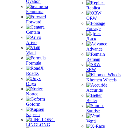
Ovation
Replica
Белшина
ORW
Forward
Forsage
Centara
Диск
Arivo
Advance
Viatti
Remain
Formula
SRW
RoadX
Khomen Wheels
Onyx
Accuride
Nortec
Better
Goform
Sunrise
Kapsen
Venti
LINGLONG