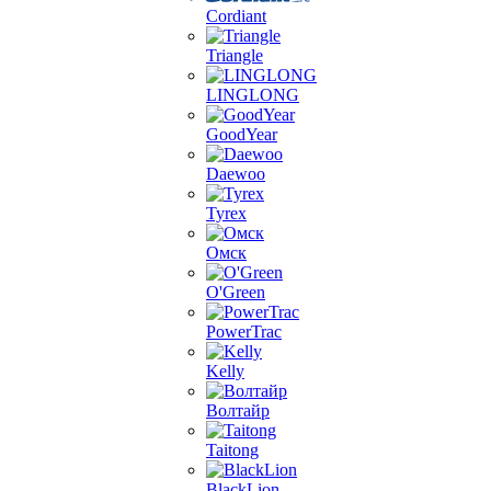
Cordiant
Triangle
LINGLONG
GoodYear
Daewoo
Tyrex
Омск
O'Green
PowerTrac
Kelly
Волтайр
Taitong
BlackLion