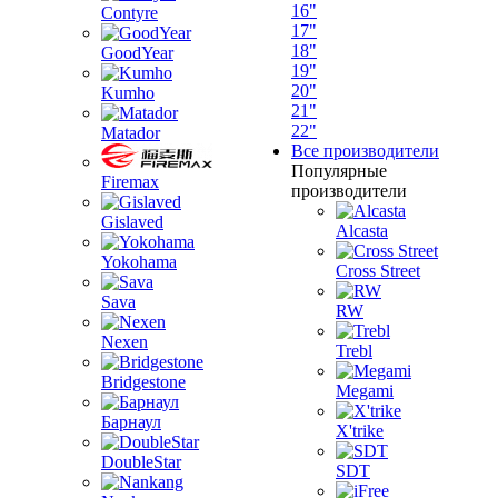
16"
Contyre
17"
18"
GoodYear
19"
20"
Kumho
21"
22"
Matador
Все производители
Популярные
Firemax
производители
Gislaved
Alcasta
Yokohama
Cross Street
Sava
RW
Nexen
Trebl
Bridgestone
Megami
Барнаул
X'trike
DoubleStar
SDT