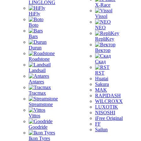
LINGLONG
X-Race
HiFly
Vissol
Boto
NEO
Bars
RepliKey
Durun
Вектор
Roadstone
Скад
Landsail
RST
Huatai
Antares
Sakura
MAK
Tracmax
RAPIDASH
WILCROXX
Streamstone
LUXOTIK
NISOSHI
Vittos
iFree Original
FF
Goodride
Sailun
Ikon Tyres