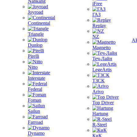
Nankang
iFree
Joyroad
ГАЗ
Continental
Replay
Triangle
NZ
А
Dunlop
Magnetto
Pirelli
Теч-Лайн
Nitto
LegeArtis
Interstate
ТЗСК
Federal
Arivo
Foman
Top Driver
Sailun
Hartung
Farroad
R-Steel
Dynamo
КиК