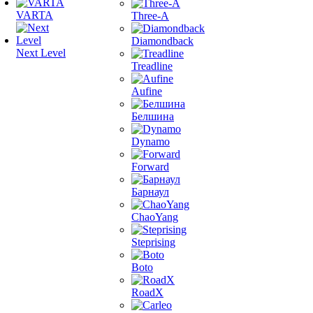
VARTA
Three-A
Diamondback
Next Level
Treadline
Aufine
Белшина
Dynamo
Forward
Барнаул
ChaoYang
Steprising
Boto
RoadX