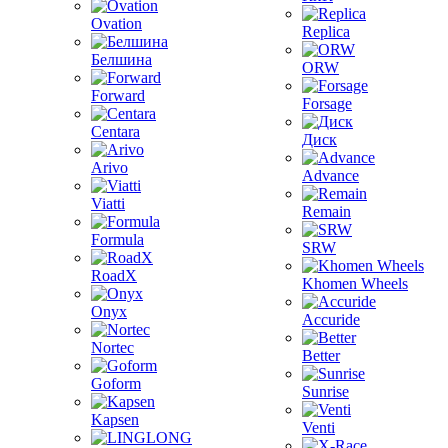
Ovation
Replica
Белшина
ORW
Forward
Forsage
Centara
Диск
Arivo
Advance
Viatti
Remain
Formula
SRW
RoadX
Khomen Wheels
Onyx
Accuride
Nortec
Better
Goform
Sunrise
Kapsen
Venti