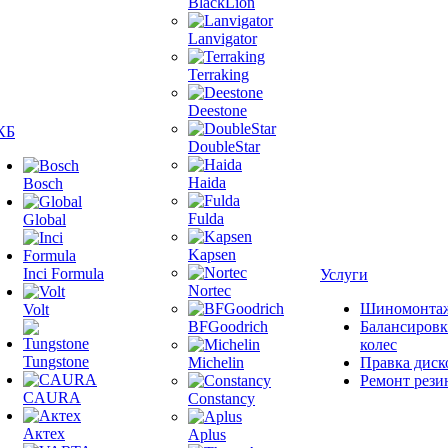
BlackLion
Lanvigator
Terraking
Deestone
КБ
DoubleStar
Haida
Bosch
Fulda
Global
Kapsen
Inci Formula
Услуги
Nortec
Шиномонта
Volt
BFGoodrich
Балансировк
колес
Tungstone
Michelin
Правка диск
Ремонт рези
CAURA
Constancy
Актех
Aplus