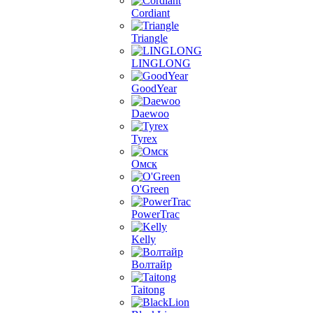
Cordiant
Triangle
LINGLONG
GoodYear
Daewoo
Tyrex
Омск
O'Green
PowerTrac
Kelly
Волтайр
Taitong