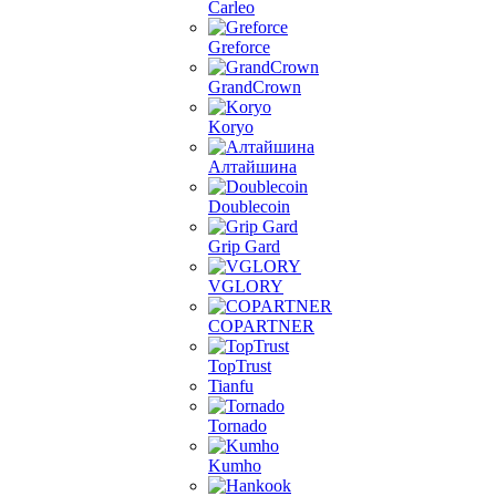
Carleo
Greforce
GrandCrown
Koryo
Алтайшина
Doublecoin
Grip Gard
VGLORY
COPARTNER
TopTrust
Tianfu
Tornado
Kumho