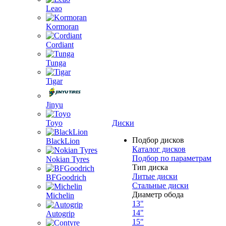
Leao
Kormoran
Cordiant
Tunga
Tigar
Jinyu
Toyo
Диски
Подбор дисков
BlackLion
Каталог дисков
Подбор по параметрам
Nokian Tyres
Тип диска
Литые диски
BFGoodrich
Стальные диски
Диаметр обода
Michelin
13"
14"
Autogrip
15"