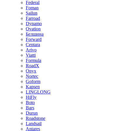
Federal
Foman
Sailun
Farroad
Dynamo
Ovation
Белшина
Forward
Centara
Arivo
Viatti
Formula
RoadX
Onyx
Nortec
Goform
Kapsen
LINGLONG
HiFly
Boto
Bars
Durun
Roadstone
Landsail
Antares