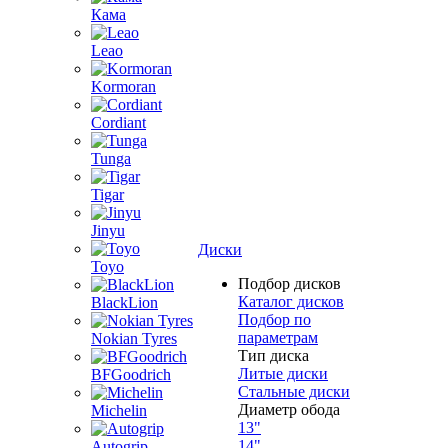
Кама
Leao
Kormoran
Cordiant
Tunga
Tigar
Jinyu
Диски
Toyo
Подбор дисков
Каталог дисков
BlackLion
Подбор по
параметрам
Nokian Tyres
Тип диска
Литые диски
BFGoodrich
Стальные диски
Диаметр обода
Michelin
13"
14"
Autogrip