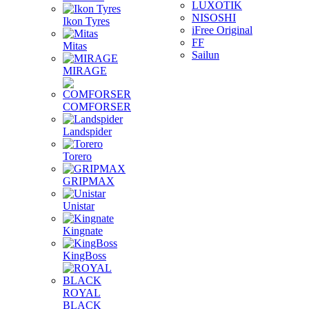
LUXOTIK
NISOSHI
Ikon Tyres
iFree Original
FF
Mitas
Sailun
MIRAGE
COMFORSER
Landspider
Torero
GRIPMAX
Unistar
Kingnate
KingBoss
ROYAL
BLACK