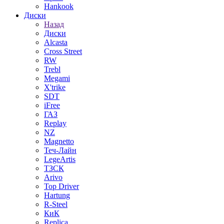
Hankook
Диски
Назад
Диски
Alcasta
Cross Street
RW
Trebl
Megami
X'trike
SDT
iFree
ГАЗ
Replay
NZ
Magnetto
Теч-Лайн
LegeArtis
ТЗСК
Arivo
Top Driver
Hartung
R-Steel
КиК
Replica