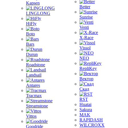
Kapsen
Better
LINGLONG
Sunrise
HiFly
Venti
Boto
X-Race
Bars
Vissol
Durun
NEO
Roadstone
RepliKey
Landsail
Вектор
Antares
Скад
Tracmax
RST
Huatai
Streamstone
Sakura
MAK
Vittos
RAPIDASH
WILCROXX
Goodride