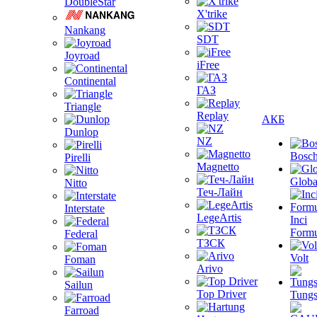
DoubleStar
X'trike
Nankang
SDT
Joyroad
iFree
Continental
ГАЗ
Triangle
Replay
АКБ
Dunlop
NZ
Bosc
Pirelli
Magnetto
Globa
Nitto
Теч-Лайн
Interstate
LegeArtis
Inci
Formu
Federal
ТЗСК
Volt
Foman
Arivo
Sailun
Top Driver
Tungs
Farroad