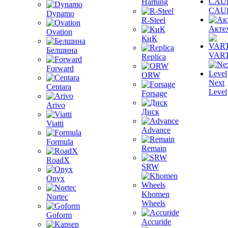
Hartung
CAU
Dynamo
R-Steel
Акте
Ovation
КиК
Белшина
VAR
Replica
Forward
ORW
Next
Centara
Level
Forsage
Arivo
Диск
Viatti
Advance
Formula
Remain
RoadX
SRW
Onyx
Khomen
Nortec
Wheels
Goform
Accuride