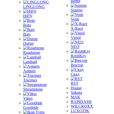
Better
LINGLONG
Sunrise
HiFly
Venti
Boto
X-Race
Bars
Vissol
Durun
NEO
Roadstone
RepliKey
Landsail
Вектор
Antares
Скад
Tracmax
RST
Huatai
Streamstone
Sakura
MAK
Vittos
RAPIDASH
WILCROXX
Goodride
LUXOTIK