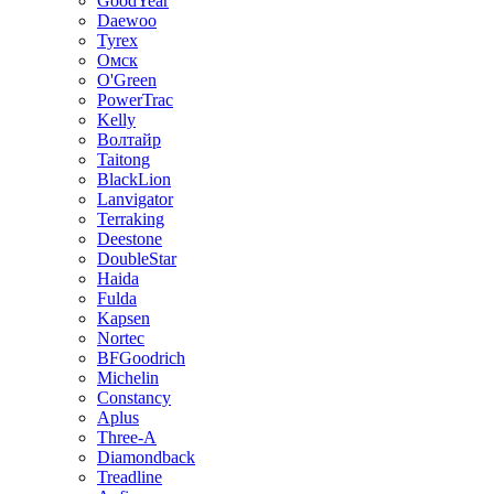
GoodYear
Daewoo
Tyrex
Омск
O'Green
PowerTrac
Kelly
Волтайр
Taitong
BlackLion
Lanvigator
Terraking
Deestone
DoubleStar
Haida
Fulda
Kapsen
Nortec
BFGoodrich
Michelin
Constancy
Aplus
Three-A
Diamondback
Treadline