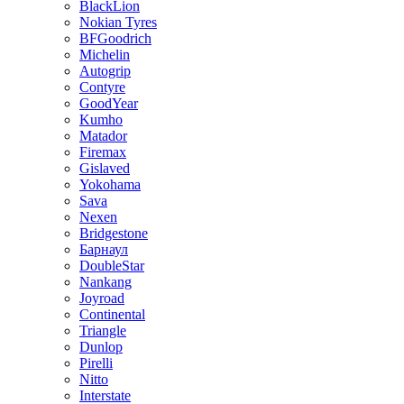
BlackLion
Nokian Tyres
BFGoodrich
Michelin
Autogrip
Contyre
GoodYear
Kumho
Matador
Firemax
Gislaved
Yokohama
Sava
Nexen
Bridgestone
Барнаул
DoubleStar
Nankang
Joyroad
Continental
Triangle
Dunlop
Pirelli
Nitto
Interstate