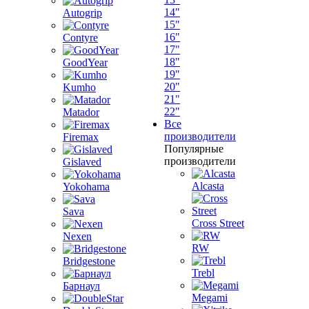
14"
Autogrip
15"
16"
Contyre
17"
18"
GoodYear
19"
20"
Kumho
21"
22"
Matador
Все
производители
Firemax
Популярные
производители
Gislaved
Alcasta
Yokohama
Sava
Cross Street
Nexen
RW
Bridgestone
Trebl
Барнаул
Megami