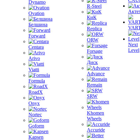
CAU
Dynamo
R-Steel
Акте
Ovation
КиК
Белшина
VAR
Replica
Forward
ORW
Next
Centara
Level
Forsage
Arivo
Диск
Viatti
Advance
Formula
Remain
RoadX
SRW
Onyx
Khomen
Nortec
Wheels
Goform
Accuride
Kapsen