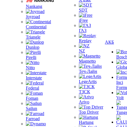
Nankang
SDT
Joyroad
iFree
Continental
ГАЗ
Triangle
Replay
АКБ
Dunlop
NZ
Bosc
Pirelli
Magnetto
Globa
Nitto
Теч-Лайн
Interstate
LegeArtis
Inci
Formu
Federal
ТЗСК
Volt
Foman
Arivo
Sailun
Top Driver
Tungs
Farroad
Hartung