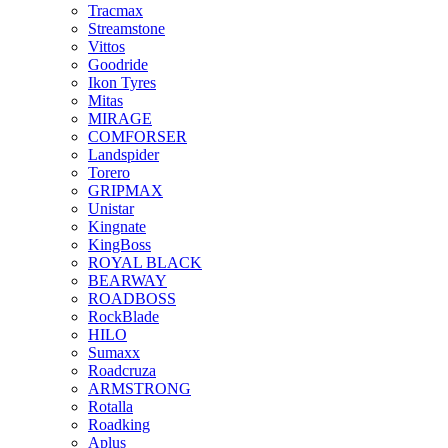
Tracmax
Streamstone
Vittos
Goodride
Ikon Tyres
Mitas
MIRAGE
COMFORSER
Landspider
Torero
GRIPMAX
Unistar
Kingnate
KingBoss
ROYAL BLACK
BEARWAY
ROADBOSS
RockBlade
HILO
Sumaxx
Roadcruza
ARMSTRONG
Rotalla
Roadking
Aplus