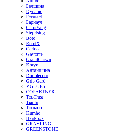
Aufine
Белшина
Dynamo
Forward
Барнаул
ChaoYang
Steprising
Boto
RoadX
Carleo
Greforce
GrandCrown
Koryo
Алтайшина
Doublecoin
Grip Gard
VGLORY
COPARTNER
TopTrust
Tianfu
Tornado
Kumho
Hankook
GRAYLING
GREENSTONE