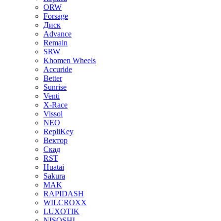
ORW
Forsage
Диск
Advance
Remain
SRW
Khomen Wheels
Accuride
Better
Sunrise
Venti
X-Race
Vissol
NEO
RepliKey
Вектор
Скад
RST
Huatai
Sakura
MAK
RAPIDASH
WILCROXX
LUXOTIK
NISOSHI