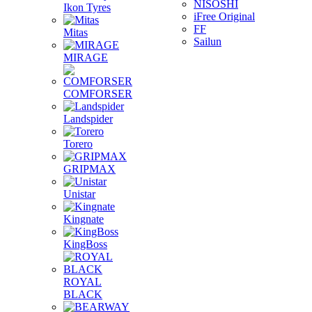
NISOSHI
Ikon Tyres
iFree Original
FF
Mitas
Sailun
MIRAGE
COMFORSER
Landspider
Torero
GRIPMAX
Unistar
Kingnate
KingBoss
ROYAL
BLACK