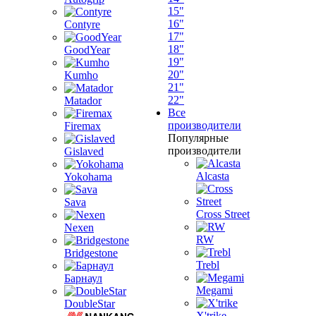
15"
16"
Contyre
17"
18"
GoodYear
19"
20"
Kumho
21"
22"
Matador
Все
производители
Firemax
Популярные
производители
Gislaved
Alcasta
Yokohama
Sava
Cross Street
Nexen
RW
Bridgestone
Trebl
Барнаул
Megami
DoubleStar
X'trike