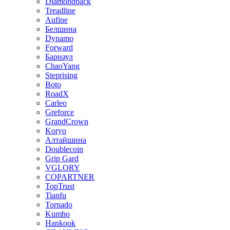
Diamondback
Treadline
Aufine
Белшина
Dynamo
Forward
Барнаул
ChaoYang
Steprising
Boto
RoadX
Carleo
Greforce
GrandCrown
Koryo
Алтайшина
Doublecoin
Grip Gard
VGLORY
COPARTNER
TopTrust
Tianfu
Tornado
Kumho
Hankook