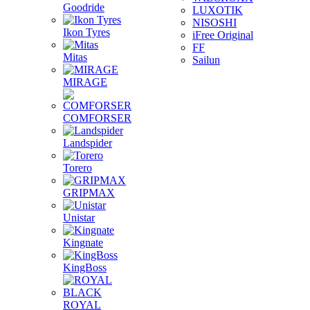
Goodride
LUXOTIK
NISOSHI
Ikon Tyres
iFree Original
FF
Mitas
Sailun
MIRAGE
COMFORSER
Landspider
Torero
GRIPMAX
Unistar
Kingnate
KingBoss
ROYAL