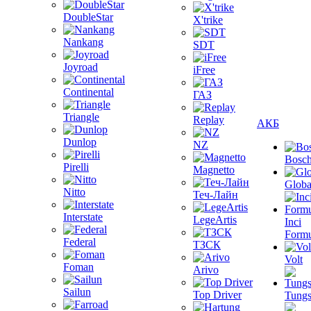
DoubleStar
X'trike
Nankang
SDT
Joyroad
iFree
Continental
ГАЗ
Triangle
Replay
АКБ
Dunlop
NZ
Bosc
Pirelli
Magnetto
Globa
Nitto
Теч-Лайн
Interstate
LegeArtis
Inci
Formu
Federal
ТЗСК
Volt
Foman
Arivo
Sailun
Top Driver
Tungs