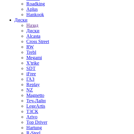
Roadking
Aplus
Hankook
Диски
Назад
Диски
Alcasta
Cross Street
RW
Trebl
Megami
X'trike
SDT
iFree
ГАЗ
Replay
NZ
Magnetto
Теч-Лайн
LegeArtis
ТЗСК
Arivo
Top Driver
Hartung
R-Steel