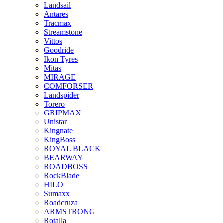
Landsail
Antares
Tracmax
Streamstone
Vittos
Goodride
Ikon Tyres
Mitas
MIRAGE
COMFORSER
Landspider
Torero
GRIPMAX
Unistar
Kingnate
KingBoss
ROYAL BLACK
BEARWAY
ROADBOSS
RockBlade
HILO
Sumaxx
Roadcruza
ARMSTRONG
Rotalla