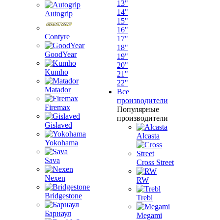
13"
14"
Autogrip
15"
16"
Contyre
17"
18"
GoodYear
19"
20"
Kumho
21"
22"
Matador
Все
производители
Firemax
Популярные
производители
Gislaved
Alcasta
Yokohama
Sava
Cross Street
Nexen
RW
Bridgestone
Trebl
Барнаул
Megami