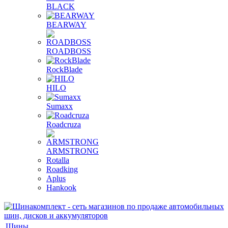
BLACK
BEARWAY
ROADBOSS
RockBlade
HILO
Sumaxx
Roadcruza
ARMSTRONG
Rotalla
Roadking
Aplus
Hankook
Шины