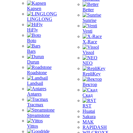
Kapsen
Better
LINGLONG
Sunrise
HiFly
Venti
Boto
X-Race
Bars
Vissol
Durun
NEO
Roadstone
RepliKey
Landsail
Вектор
Antares
Скад
Tracmax
RST
Huatai
Streamstone
Sakura
MAK
Vittos
RAPIDASH
WILCROXX