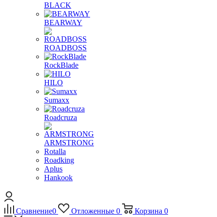
BLACK
BEARWAY
ROADBOSS
RockBlade
HILO
Sumaxx
Roadcruza
ARMSTRONG
Rotalla
Roadking
Aplus
Hankook
Сравнение
0
Отложенные
0
Корзина
0