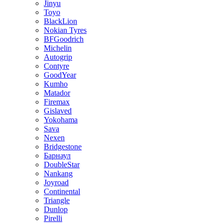
Jinyu
Toyo
BlackLion
Nokian Tyres
BFGoodrich
Michelin
Autogrip
Contyre
GoodYear
Kumho
Matador
Firemax
Gislaved
Yokohama
Sava
Nexen
Bridgestone
Барнаул
DoubleStar
Nankang
Joyroad
Continental
Triangle
Dunlop
Pirelli