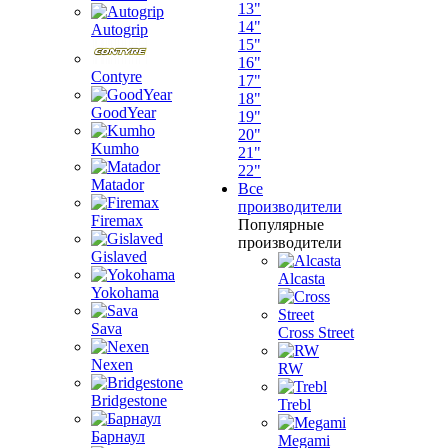
13"
14"
Autogrip
15"
16"
Contyre
17"
18"
GoodYear
19"
20"
Kumho
21"
22"
Matador
Все
производители
Firemax
Популярные
производители
Gislaved
Alcasta
Yokohama
Sava
Cross Street
Nexen
RW
Bridgestone
Trebl
Барнаул
Megami