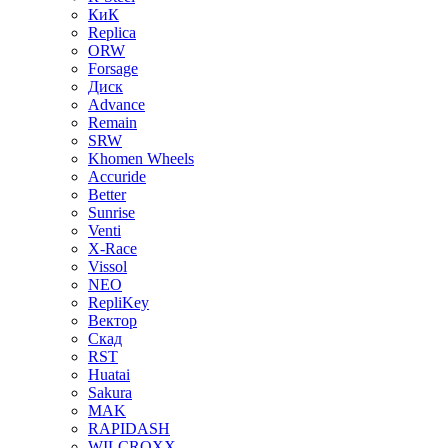
КиК
Replica
ORW
Forsage
Диск
Advance
Remain
SRW
Khomen Wheels
Accuride
Better
Sunrise
Venti
X-Race
Vissol
NEO
RepliKey
Вектор
Скад
RST
Huatai
Sakura
MAK
RAPIDASH
WILCROXX