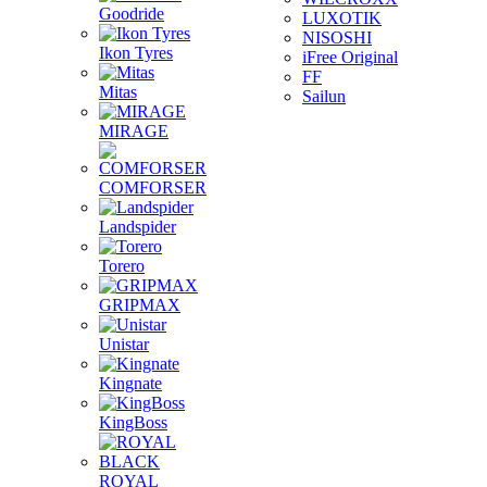
Goodride
LUXOTIK
NISOSHI
Ikon Tyres
iFree Original
FF
Mitas
Sailun
MIRAGE
COMFORSER
Landspider
Torero
GRIPMAX
Unistar
Kingnate
KingBoss
ROYAL