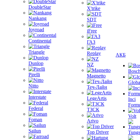
DoubleStar
X'trike
Nankang
SDT
Joyroad
iFree
Continental
ГАЗ
Triangle
Replay
АКБ
Dunlop
NZ
Bosc
Pirelli
Magnetto
Globa
Nitto
Теч-Лайн
Interstate
LegeArtis
Inci
Formu
Federal
ТЗСК
Volt
Foman
Arivo
Sailun
Top Driver
Tungs