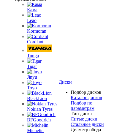
Кама
Leao
Kormoran
Cordiant
Tunga
Tigar
Jinyu
Диски
Toyo
Подбор дисков
Каталог дисков
BlackLion
Подбор по
параметрам
Nokian Tyres
Тип диска
Литые диски
BFGoodrich
Стальные диски
Диаметр обода
Michelin