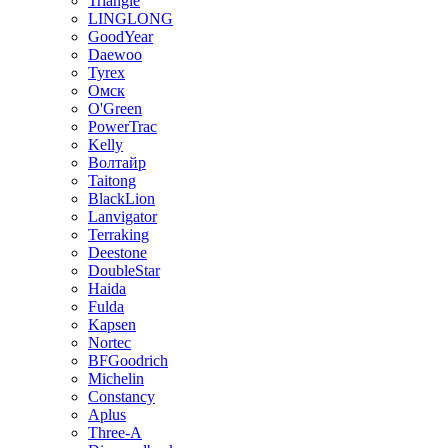
Triangle
LINGLONG
GoodYear
Daewoo
Tyrex
Омск
O'Green
PowerTrac
Kelly
Волтайр
Taitong
BlackLion
Lanvigator
Terraking
Deestone
DoubleStar
Haida
Fulda
Kapsen
Nortec
BFGoodrich
Michelin
Constancy
Aplus
Three-A