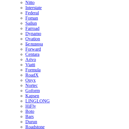
Nitto
Interstate
Federal
Foman
Sailun
Farroad
Dynamo
Ovation
Белшина
Forward
Centara
Arivo
Viatti
Formula
RoadX
Onyx
Nortec
Goform
Kapsen
LINGLONG
HiFly
Boto
Bars
Durun
Roadstone