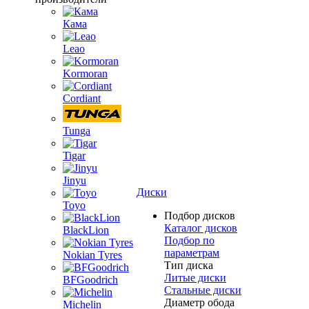
Кама
Leao
Kormoran
Cordiant
Tunga
Tigar
Jinyu
Диски
Toyo
Подбор дисков
Каталог дисков
BlackLion
Подбор по
параметрам
Nokian Tyres
Тип диска
Литые диски
BFGoodrich
Стальные диски
Диаметр обода
Michelin