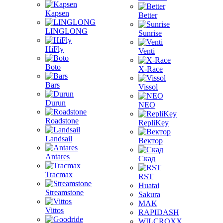
Kapsen
Better
LINGLONG
Sunrise
HiFly
Venti
Boto
X-Race
Bars
Vissol
Durun
NEO
Roadstone
RepliKey
Landsail
Вектор
Antares
Скад
Tracmax
RST
Huatai
Streamstone
Sakura
MAK
Vittos
RAPIDASH
WILCROXX