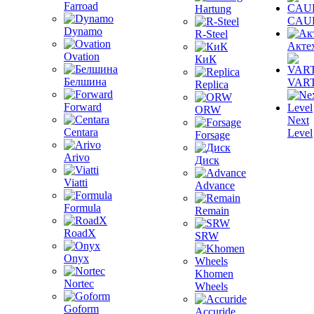
Farroad
Hartung
CAU
Dynamo
R-Steel
Акте
Ovation
КиК
Белшина
VAR
Replica
Forward
ORW
Next
Centara
Level
Forsage
Arivo
Диск
Viatti
Advance
Formula
Remain
RoadX
SRW
Onyx
Khomen
Nortec
Wheels
Goform
Accuride