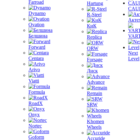
Farroad
Hartung
CAU
Dynamo
R-Steel
Акте
Ovation
КиК
Белшина
VAR
Replica
Forward
ORW
Next
Centara
Level
Forsage
Arivo
Диск
Viatti
Advance
Formula
Remain
RoadX
SRW
Onyx
Khomen
Nortec
Wheels
Goform
Accuride