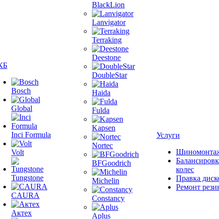
BlackLion
Lanvigator
Terraking
Deestone
КБ
DoubleStar
Bosch
Haida
Global
Fulda
Kapsen
Inci Formula
Услуги
Nortec
Шиномонта
Volt
Балансировк
BFGoodrich
колес
Tungstone
Правка диск
Michelin
Ремонт рези
CAURA
Constancy
Актех
Aplus