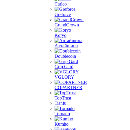
Carleo
Greforce
GrandCrown
Koryo
Алтайшина
Doublecoin
Grip Gard
VGLORY
COPARTNER
TopTrust
Tianfu
Tornado
Kumho