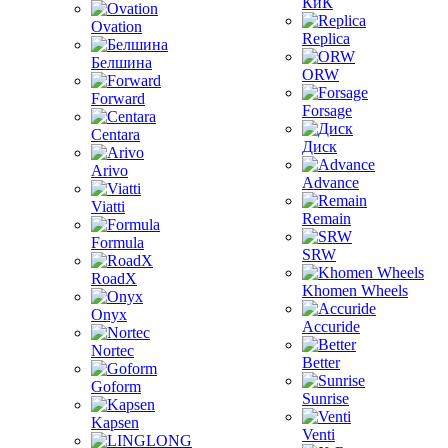
КиК
Ovation
Replica
Белшина
ORW
Forward
Forsage
Centara
Диск
Arivo
Advance
Viatti
Remain
Formula
SRW
RoadX
Khomen Wheels
Onyx
Accuride
Nortec
Better
Goform
Sunrise
Kapsen
Venti