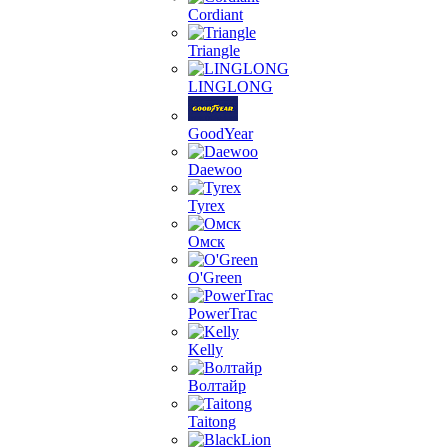
Cordiant
Triangle
LINGLONG
GoodYear
Daewoo
Tyrex
Омск
O'Green
PowerTrac
Kelly
Волтайр
Taitong