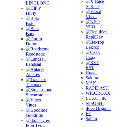
LINGLONG
X-Race
HiFly
Vissol
Boto
NEO
Bars
RepliKey
Durun
Вектор
Roadstone
Скад
Landsail
RST
Huatai
Antares
Sakura
MAK
Tracmax
RAPIDASH
WILCROXX
Streamstone
LUXOTIK
NISOSHI
Vittos
iFree Original
FF
Goodride
Sailun
Ikon Tyres