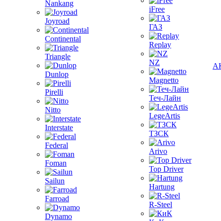
Nankang
iFree
Joyroad
ГАЗ
Continental
Replay
Triangle
NZ
А
Dunlop
Magnetto
Pirelli
Теч-Лайн
Nitto
LegeArtis
Interstate
ТЗСК
Federal
Arivo
Foman
Top Driver
Sailun
Hartung
Farroad
R-Steel
Dynamo