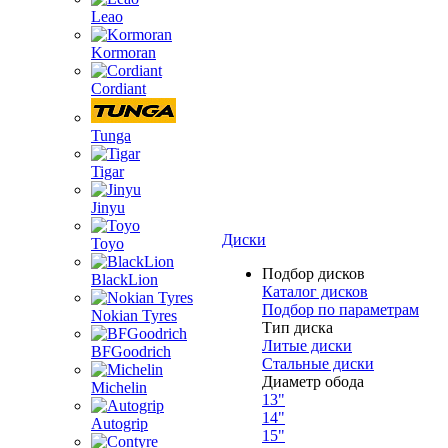
Leao
Kormoran
Cordiant
Tunga
Tigar
Jinyu
Диски
Toyo
Подбор дисков
BlackLion
Каталог дисков
Подбор по параметрам
Nokian Tyres
Тип диска
Литые диски
BFGoodrich
Стальные диски
Диаметр обода
Michelin
13"
14"
Autogrip
15"