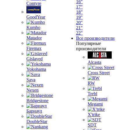
16"
Contyre
17"
18"
GoodYear
19"
20"
Kumho
21"
22"
Matador
Все производители
Популярные
Firemax
производители
Gislaved
Alcasta
Yokohama
Cross Street
Sava
RW
Nexen
Trebl
Bridgestone
Megami
Барнаул
X'trike
DoubleStar
SDT