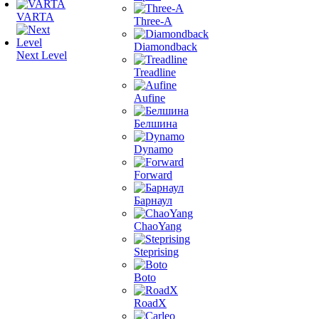
VARTA
Three-A
Diamondback
Next Level
Treadline
Aufine
Белшина
Dynamo
Forward
Барнаул
ChaoYang
Steprising
Boto
RoadX