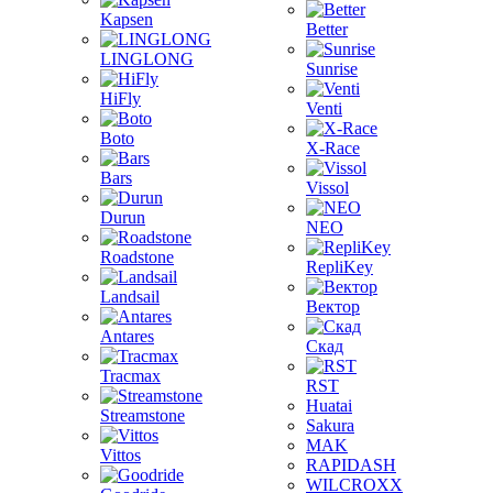
Kapsen
Better
LINGLONG
Sunrise
HiFly
Venti
Boto
X-Race
Bars
Vissol
Durun
NEO
Roadstone
RepliKey
Landsail
Вектор
Antares
Скад
Tracmax
RST
Huatai
Streamstone
Sakura
MAK
Vittos
RAPIDASH
WILCROXX