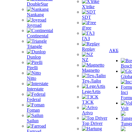
DoubleStar
X'trike
Nankang
SDT
Joyroad
iFree
Continental
ГАЗ
Triangle
Replay
АКБ
Dunlop
NZ
Bosc
Pirelli
Magnetto
Globa
Nitto
Теч-Лайн
Interstate
LegeArtis
Inci
Formu
Federal
ТЗСК
Volt
Foman
Arivo
Sailun
Top Driver
Tungs
Farroad