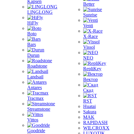
Kapsen
Better
LINGLONG
Sunrise
HiFly
Venti
Boto
X-Race
Bars
Vissol
Durun
NEO
Roadstone
RepliKey
Landsail
Вектор
Antares
Скад
Tracmax
RST
Huatai
Streamstone
Sakura
MAK
Vittos
RAPIDASH
WILCROXX
Goodride
LUXOTIK