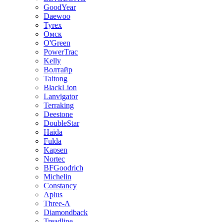
GoodYear
Daewoo
Tyrex
Омск
O'Green
PowerTrac
Kelly
Волтайр
Taitong
BlackLion
Lanvigator
Terraking
Deestone
DoubleStar
Haida
Fulda
Kapsen
Nortec
BFGoodrich
Michelin
Constancy
Aplus
Three-A
Diamondback
Treadline