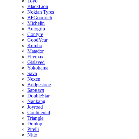
Toyo
BlackLion
Nokian Tyres
BFGoodrich
Michelin
Autogrip
Contyre
GoodYear
Kumho
Matador
Firemax
Gislaved
Yokohama
Sava
Nexen
Bridgestone
Барнаул
DoubleStar
Nankang
Joyroad
Continental
Triangle
Dunlop
Pirelli
Nitto