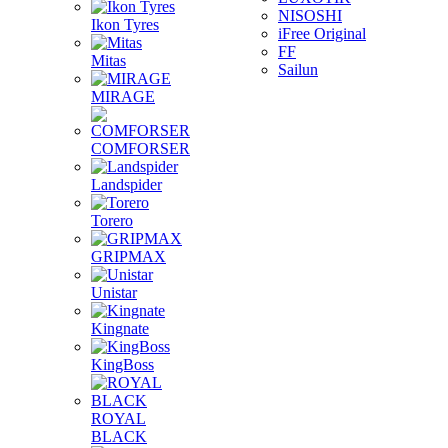
NISOSHI
Ikon Tyres
iFree Original
FF
Mitas
Sailun
MIRAGE
COMFORSER
Landspider
Torero
GRIPMAX
Unistar
Kingnate
KingBoss
ROYAL
BLACK