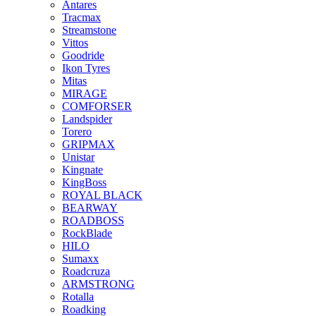
Antares
Tracmax
Streamstone
Vittos
Goodride
Ikon Tyres
Mitas
MIRAGE
COMFORSER
Landspider
Torero
GRIPMAX
Unistar
Kingnate
KingBoss
ROYAL BLACK
BEARWAY
ROADBOSS
RockBlade
HILO
Sumaxx
Roadcruza
ARMSTRONG
Rotalla
Roadking