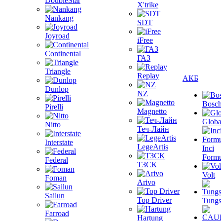
DoubleStar
X'trike
Nankang
SDT
Joyroad
iFree
Continental
ГАЗ
Triangle
Replay
АКБ
Dunlop
NZ
Bosc
Pirelli
Magnetto
Globa
Nitto
Теч-Лайн
Interstate
LegeArtis
Inci
Formu
Federal
ТЗСК
Volt
Foman
Arivo
Sailun
Top Driver
Tungs
Farroad
Hartung