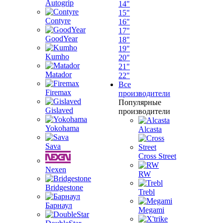
Autogrip
14"
15"
Contyre
16"
17"
GoodYear
18"
19"
Kumho
20"
21"
Matador
22"
Все
Firemax
производители
Популярные
Gislaved
производители
Yokohama
Alcasta
Sava
Cross Street
Nexen
RW
Bridgestone
Trebl
Барнаул
Megami