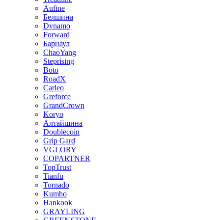
Aufine
Белшина
Dynamo
Forward
Барнаул
ChaoYang
Steprising
Boto
RoadX
Carleo
Greforce
GrandCrown
Koryo
Алтайшина
Doublecoin
Grip Gard
VGLORY
COPARTNER
TopTrust
Tianfu
Tornado
Kumho
Hankook
GRAYLING