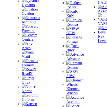
CAU
Dynamo
R-Steel
Акте
Ovation
КиК
Белшина
VAR
Replica
Forward
ORW
Next
Centara
Level
Forsage
Arivo
Диск
Viatti
Advance
Formula
Remain
RoadX
SRW
Onyx
Khomen
Nortec
Wheels
Goform
Accuride