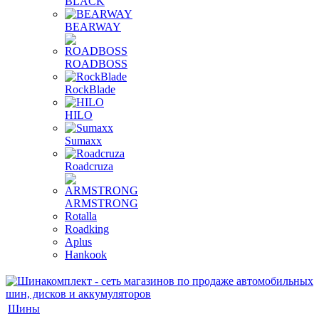
BLACK
BEARWAY
ROADBOSS
RockBlade
HILO
Sumaxx
Roadcruza
ARMSTRONG
Rotalla
Roadking
Aplus
Hankook
Шины