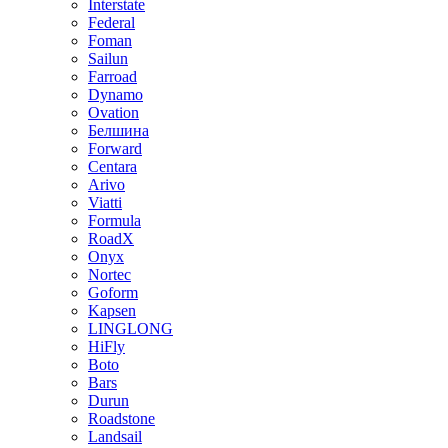
Interstate
Federal
Foman
Sailun
Farroad
Dynamo
Ovation
Белшина
Forward
Centara
Arivo
Viatti
Formula
RoadX
Onyx
Nortec
Goform
Kapsen
LINGLONG
HiFly
Boto
Bars
Durun
Roadstone
Landsail