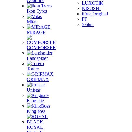
Goodride
LUXOTIK
NISOSHI
Ikon Tyres
iFree Original
FF
Mitas
Sailun
MIRAGE
COMFORSER
Landspider
Torero
GRIPMAX
Unistar
Kingnate
KingBoss
ROYAL