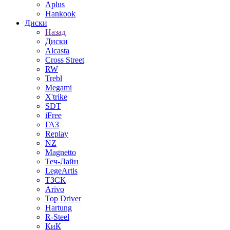
Aplus
Hankook
Диски
Назад
Диски
Alcasta
Cross Street
RW
Trebl
Megami
X'trike
SDT
iFree
ГАЗ
Replay
NZ
Magnetto
Теч-Лайн
LegeArtis
ТЗСК
Arivo
Top Driver
Hartung
R-Steel
КиК