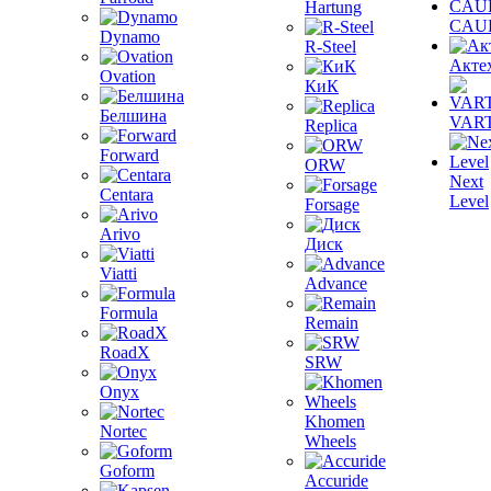
Hartung
CAU
Dynamo
R-Steel
Акте
Ovation
КиК
Белшина
VAR
Replica
Forward
ORW
Next
Centara
Level
Forsage
Arivo
Диск
Viatti
Advance
Formula
Remain
RoadX
SRW
Onyx
Khomen
Nortec
Wheels
Goform
Accuride