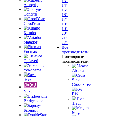
13"
Autogrip
14"
15"
Contyre
16"
17"
GoodYear
18"
19"
Kumho
20"
21"
Matador
22"
Все
Firemax
производители
Популярные
Gislaved
производители
Yokohama
Alcasta
Sava
Cross Street
Nexen
RW
Bridgestone
Trebl
Барнаул
Megami