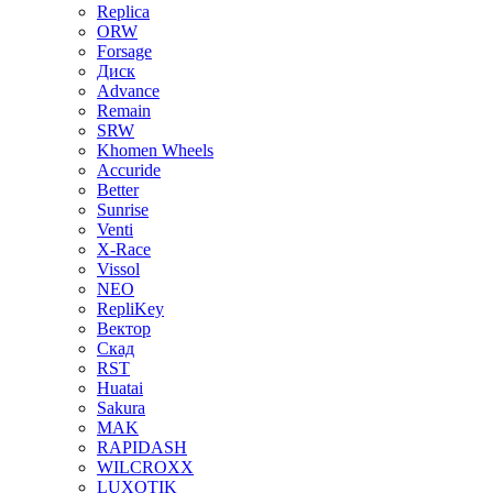
Replica
ORW
Forsage
Диск
Advance
Remain
SRW
Khomen Wheels
Accuride
Better
Sunrise
Venti
X-Race
Vissol
NEO
RepliKey
Вектор
Скад
RST
Huatai
Sakura
MAK
RAPIDASH
WILCROXX
LUXOTIK