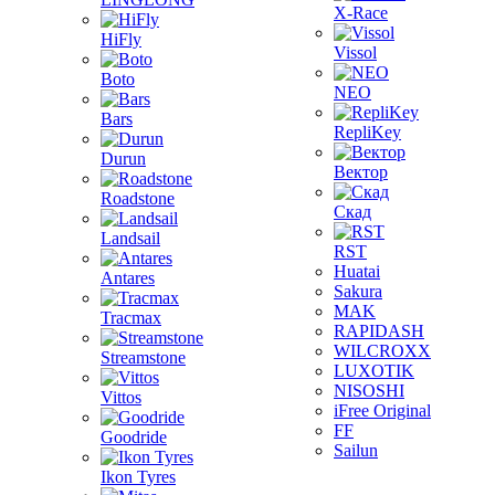
X-Race
HiFly
Vissol
Boto
NEO
Bars
RepliKey
Durun
Вектор
Roadstone
Скад
Landsail
RST
Huatai
Antares
Sakura
MAK
Tracmax
RAPIDASH
WILCROXX
Streamstone
LUXOTIK
NISOSHI
Vittos
iFree Original
FF
Goodride
Sailun
Ikon Tyres