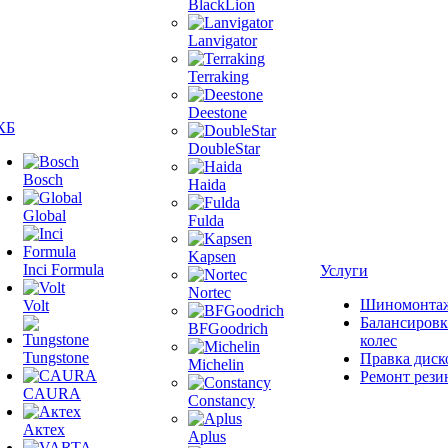
BlackLion
Lanvigator
Terraking
Deestone
КБ
DoubleStar
Bosch
Haida
Global
Fulda
Kapsen
Inci Formula
Услуги
Nortec
Шиномонта
Volt
Балансировк
BFGoodrich
колес
Tungstone
Правка диск
Michelin
Ремонт рези
CAURA
Constancy
Актех
Aplus