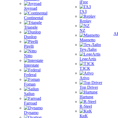
iFree
Joyroad
ГАЗ
Continental
Replay
Triangle
NZ
А
Dunlop
Magnetto
Pirelli
Теч-Лайн
Nitto
LegeArtis
Interstate
ТЗСК
Federal
Arivo
Foman
Top Driver
Sailun
Hartung
Farroad
R-Steel
Dynamo
КиК