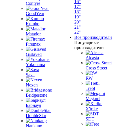
16"
Contyre
17"
18"
GoodYear
19"
20"
Kumho
21"
22"
Matador
Все производители
Популярные
Firemax
производители
Gislaved
Alcasta
Yokohama
Cross Street
Sava
RW
Nexen
Trebl
Bridgestone
Megami
Барнаул
X'trike
DoubleStar
SDT
Nankang