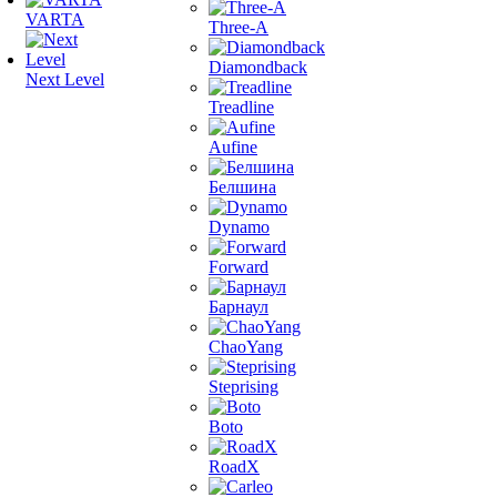
VARTA
Three-A
Diamondback
Next Level
Treadline
Aufine
Белшина
Dynamo
Forward
Барнаул
ChaoYang
Steprising
Boto
RoadX