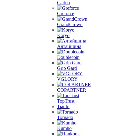
Carleo
Greforce
GrandCrown
Koryo
Алтайшина
Doublecoin
Grip Gard
VGLORY
COPARTNER
TopTrust
Tianfu
Tornado
Kumho