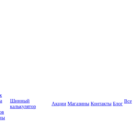
ж
а
Шинный
Все
Акции
Магазины
Контакты
Блог
калькулятор
ов
ны