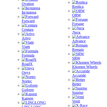
Ovation
Replica
Белшина
ORW
Forward
Forsage
Centara
Диск
Arivo
Advance
Viatti
Remain
Formula
SRW
RoadX
Khomen Wheels
Onyx
Accuride
Nortec
Better
Goform
Sunrise
Kapsen
Venti
LINGLONG