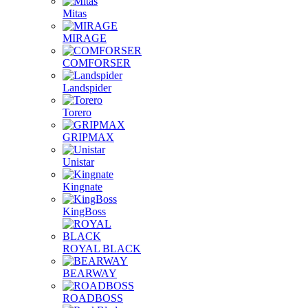
Mitas
MIRAGE
COMFORSER
Landspider
Torero
GRIPMAX
Unistar
Kingnate
KingBoss
ROYAL BLACK
BEARWAY
ROADBOSS