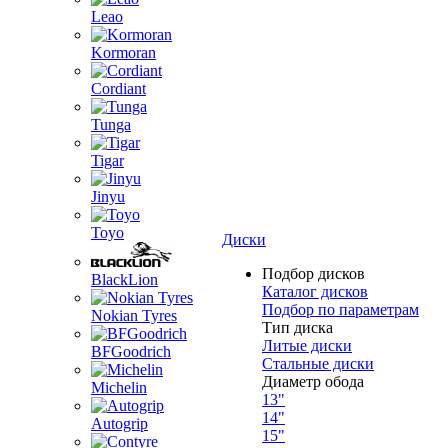
Leao
Kormoran
Cordiant
Tunga
Tigar
Jinyu
Toyo
Диски
Подбор дисков
BlackLion
Каталог дисков
Подбор по параметрам
Nokian Tyres
Тип диска
Литые диски
BFGoodrich
Стальные диски
Диаметр обода
Michelin
13"
14"
Autogrip
15"