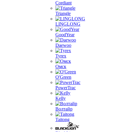
Cordiant
Triangle
LINGLONG
GoodYear
Daewoo
Tyrex
Омск
O'Green
PowerTrac
Kelly
Волтайр
Taitong