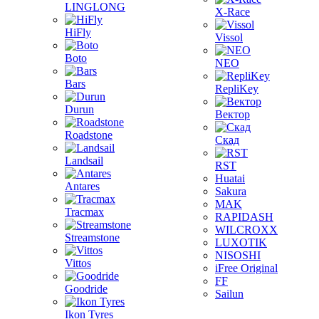
LINGLONG
X-Race
HiFly
Vissol
Boto
NEO
Bars
RepliKey
Durun
Вектор
Roadstone
Скад
Landsail
RST
Huatai
Antares
Sakura
MAK
Tracmax
RAPIDASH
WILCROXX
Streamstone
LUXOTIK
NISOSHI
Vittos
iFree Original
FF
Goodride
Sailun
Ikon Tyres