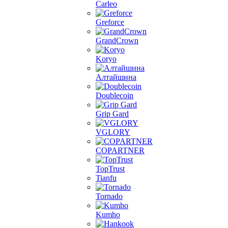
Carleo
Greforce
GrandCrown
Koryo
Алтайшина
Doublecoin
Grip Gard
VGLORY
COPARTNER
TopTrust
Tianfu
Tornado
Kumho