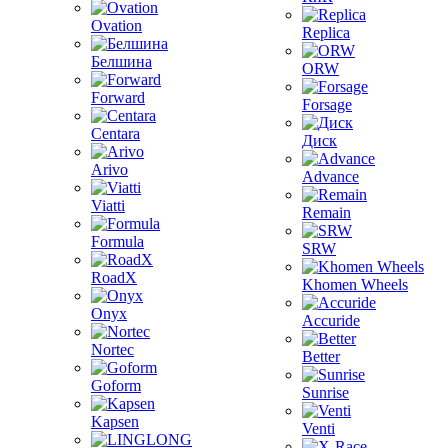
Ovation
Replica
Белшина
ORW
Forward
Forsage
Centara
Диск
Arivo
Advance
Viatti
Remain
Formula
SRW
RoadX
Khomen Wheels
Onyx
Accuride
Nortec
Better
Goform
Sunrise
Kapsen
Venti