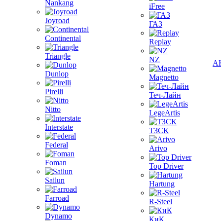
Nankang
iFree
Joyroad
ГАЗ
Continental
Replay
Triangle
NZ
А
Dunlop
Magnetto
Pirelli
Теч-Лайн
Nitto
LegeArtis
Interstate
ТЗСК
Federal
Arivo
Foman
Top Driver
Sailun
Hartung
Farroad
R-Steel
Dynamo
КиК