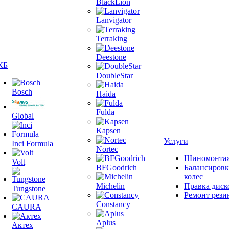
BlackLion
Lanvigator
Terraking
Deestone
КБ
DoubleStar
Bosch
Haida
Fulda
Global
Kapsen
Услуги
Inci Formula
Nortec
Шиномонта
Volt
BFGoodrich
Балансировк
колес
Michelin
Правка диск
Tungstone
Ремонт рези
Constancy
CAURA
Aplus
Актех