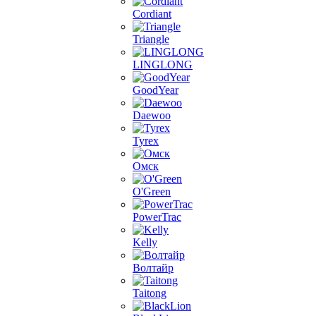
Cordiant
Triangle
LINGLONG
GoodYear
Daewoo
Tyrex
Омск
O'Green
PowerTrac
Kelly
Волтайр
Taitong