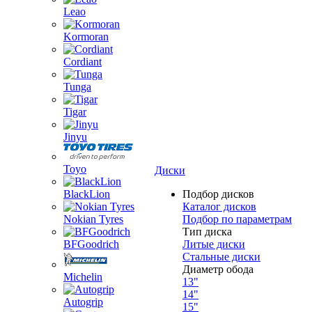
Leao
Kormoran
Cordiant
Tunga
Tigar
Jinyu
Toyo
Диски
BlackLion
Подбор дисков
Каталог дисков
Nokian Tyres
Подбор по параметрам
Тип диска
BFGoodrich
Литые диски
Стальные диски
Диаметр обода
Michelin
13"
14"
Autogrip
15"