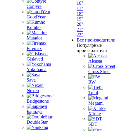
16"
Contyre
17"
18"
GoodYear
19"
20"
Kumho
21"
22"
Matador
Все производители
Популярные
Firemax
производители
Gislaved
Alcasta
Yokohama
Cross Street
Sava
RW
Nexen
Trebl
Bridgestone
Megami
Барнаул
X'trike
DoubleStar
SDT