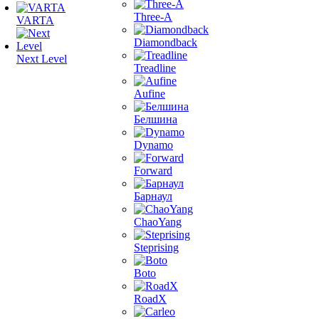
Three-A
VARTA
Diamondback
Next Level
Treadline
Aufine
Белшина
Dynamo
Forward
Барнаул
ChaoYang
Steprising
Boto
RoadX