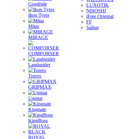
Goodride
LUXOTIK
NISOSHI
Ikon Tyres
iFree Original
FF
Mitas
Sailun
MIRAGE
COMFORSER
Landspider
Torero
GRIPMAX
Unistar
Kingnate
KingBoss
ROYAL