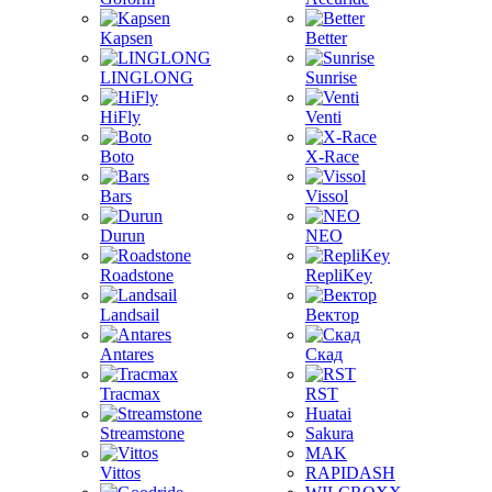
Kapsen
Better
LINGLONG
Sunrise
HiFly
Venti
Boto
X-Race
Bars
Vissol
Durun
NEO
Roadstone
RepliKey
Landsail
Вектор
Antares
Скад
Tracmax
RST
Huatai
Streamstone
Sakura
MAK
Vittos
RAPIDASH