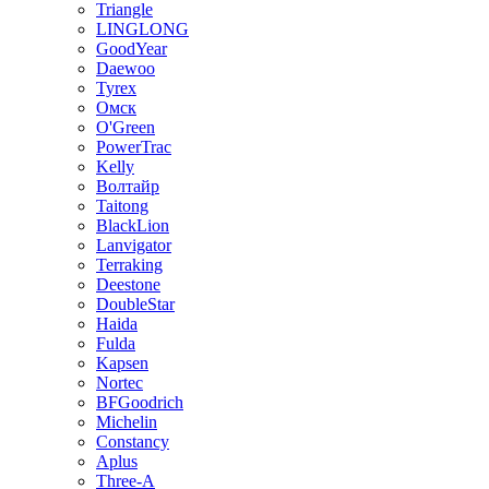
Triangle
LINGLONG
GoodYear
Daewoo
Tyrex
Омск
O'Green
PowerTrac
Kelly
Волтайр
Taitong
BlackLion
Lanvigator
Terraking
Deestone
DoubleStar
Haida
Fulda
Kapsen
Nortec
BFGoodrich
Michelin
Constancy
Aplus
Three-A