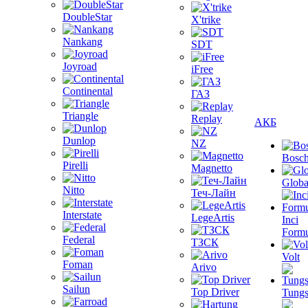
DoubleStar
X'trike
Nankang
SDT
Joyroad
iFree
Continental
ГАЗ
Triangle
Replay
АКБ
Dunlop
NZ
Bosc
Pirelli
Magnetto
Globa
Nitto
Теч-Лайн
Interstate
LegeArtis
Inci
Formu
Federal
ТЗСК
Volt
Foman
Arivo
Sailun
Top Driver
Tungs