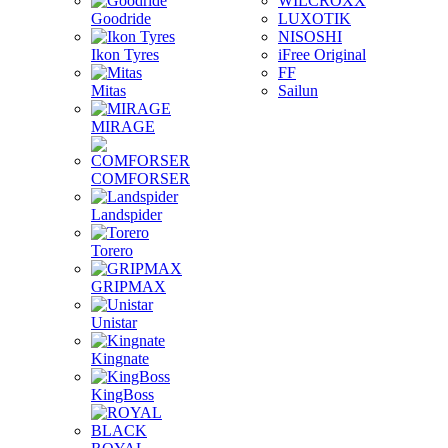
WILCROXX
Goodride
LUXOTIK
NISOSHI
Ikon Tyres
iFree Original
FF
Mitas
Sailun
MIRAGE
COMFORSER
Landspider
Torero
GRIPMAX
Unistar
Kingnate
KingBoss