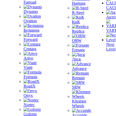
Farroad
Hartung
CAU
Dynamo
R-Steel
Акте
Ovation
КиК
Белшина
VAR
Replica
Forward
ORW
Next
Centara
Level
Forsage
Arivo
Диск
Viatti
Advance
Formula
Remain
RoadX
SRW
Onyx
Khomen
Nortec
Wheels
Goform
Accuride