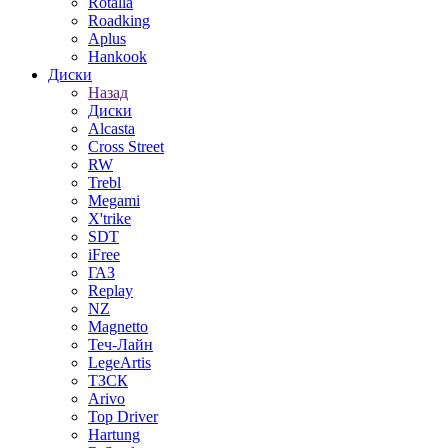
Rotalla
Roadking
Aplus
Hankook
Диски
Назад
Диски
Alcasta
Cross Street
RW
Trebl
Megami
X'trike
SDT
iFree
ГАЗ
Replay
NZ
Magnetto
Теч-Лайн
LegeArtis
ТЗСК
Arivo
Top Driver
Hartung