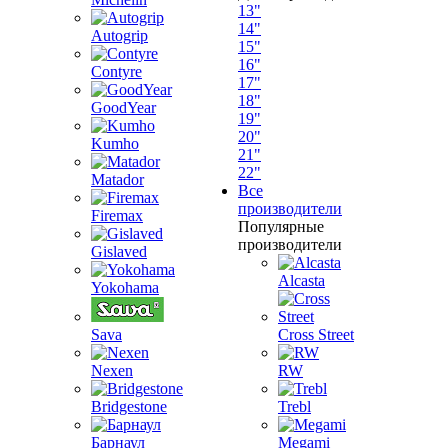
13"
14"
Autogrip
15"
16"
Contyre
17"
18"
GoodYear
19"
20"
Kumho
21"
22"
Matador
Все
производители
Firemax
Популярные
производители
Gislaved
Alcasta
Yokohama
Sava
Cross Street
Nexen
RW
Bridgestone
Trebl
Барнаул
Megami