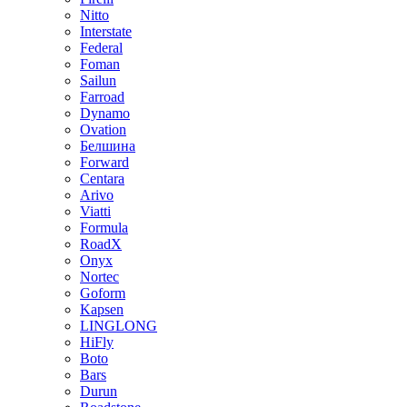
Nitto
Interstate
Federal
Foman
Sailun
Farroad
Dynamo
Ovation
Белшина
Forward
Centara
Arivo
Viatti
Formula
RoadX
Onyx
Nortec
Goform
Kapsen
LINGLONG
HiFly
Boto
Bars
Durun