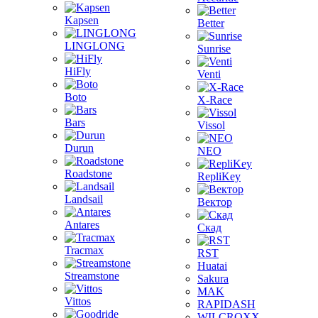
Kapsen
Better
LINGLONG
Sunrise
HiFly
Venti
Boto
X-Race
Bars
Vissol
Durun
NEO
Roadstone
RepliKey
Landsail
Вектор
Antares
Скад
Tracmax
RST
Huatai
Streamstone
Sakura
MAK
Vittos
RAPIDASH
WILCROXX