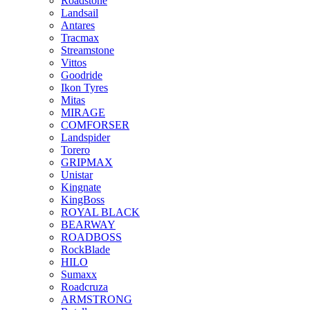
Roadstone
Landsail
Antares
Tracmax
Streamstone
Vittos
Goodride
Ikon Tyres
Mitas
MIRAGE
COMFORSER
Landspider
Torero
GRIPMAX
Unistar
Kingnate
KingBoss
ROYAL BLACK
BEARWAY
ROADBOSS
RockBlade
HILO
Sumaxx
Roadcruza
ARMSTRONG