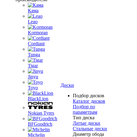
Кама
Leao
Kormoran
Cordiant
Tunga
Tigar
Jinyu
Диски
Toyo
Подбор дисков
BlackLion
Каталог дисков
Подбор по
параметрам
Nokian Tyres
Тип диска
Литые диски
BFGoodrich
Стальные диски
Диаметр обода
Michelin