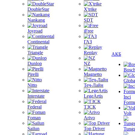
DoubleStar
X'trike
Nankang
SDT
Joyroad
iFree
Continental
ГАЗ
Triangle
Replay
АКБ
Dunlop
NZ
Bosc
Pirelli
Magnetto
Globa
Nitto
Теч-Лайн
Interstate
LegeArtis
Inci
Formu
Federal
ТЗСК
Volt
Foman
Arivo
Sailun
Top Driver
Tungs