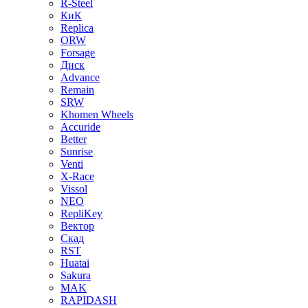
R-Steel
КиК
Replica
ORW
Forsage
Диск
Advance
Remain
SRW
Khomen Wheels
Accuride
Better
Sunrise
Venti
X-Race
Vissol
NEO
RepliKey
Вектор
Скад
RST
Huatai
Sakura
MAK
RAPIDASH