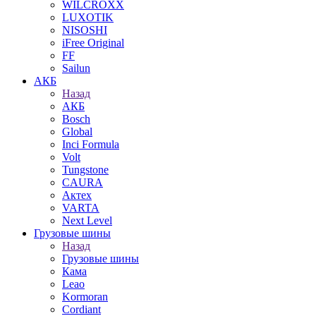
WILCROXX
LUXOTIK
NISOSHI
iFree Original
FF
Sailun
АКБ
Назад
АКБ
Bosch
Global
Inci Formula
Volt
Tungstone
CAURA
Актех
VARTA
Next Level
Грузовые шины
Назад
Грузовые шины
Кама
Leao
Kormoran
Cordiant