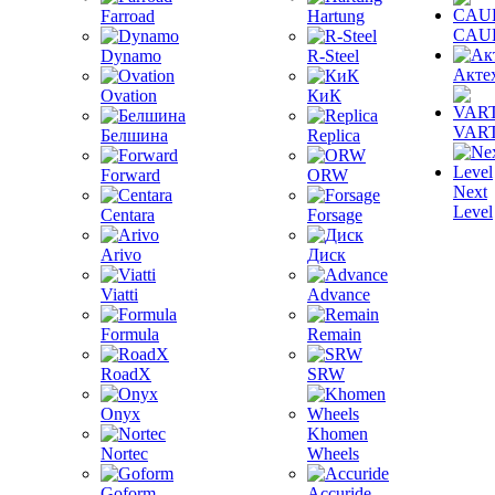
Farroad
Hartung
CAU
Dynamo
R-Steel
Акте
Ovation
КиК
VAR
Белшина
Replica
Forward
ORW
Next
Level
Centara
Forsage
Arivo
Диск
Viatti
Advance
Formula
Remain
RoadX
SRW
Onyx
Khomen
Nortec
Wheels
Goform
Accuride