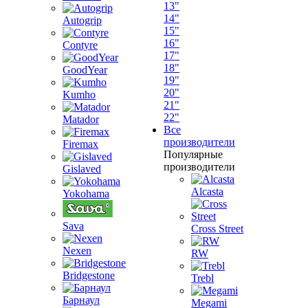
13"
14"
Autogrip
15"
16"
Contyre
17"
18"
GoodYear
19"
20"
Kumho
21"
22"
Matador
Все
производители
Firemax
Популярные
производители
Gislaved
Alcasta
Yokohama
Sava
Cross Street
Nexen
RW
Bridgestone
Trebl
Барнаул
Megami