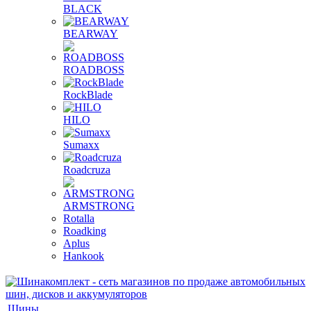
BLACK
BEARWAY
ROADBOSS
RockBlade
HILO
Sumaxx
Roadcruza
ARMSTRONG
Rotalla
Roadking
Aplus
Hankook
Шины