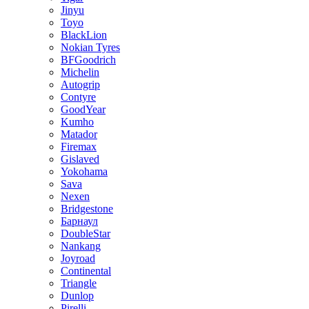
Jinyu
Toyo
BlackLion
Nokian Tyres
BFGoodrich
Michelin
Autogrip
Contyre
GoodYear
Kumho
Matador
Firemax
Gislaved
Yokohama
Sava
Nexen
Bridgestone
Барнаул
DoubleStar
Nankang
Joyroad
Continental
Triangle
Dunlop
Pirelli