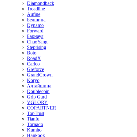
Diamondback
Treadline
Aufine
Белшина
Dynamo
Forward
Барнаул
ChaoYang
Steprising
Boto
RoadX
Carleo
Greforce
GrandCrown
Koryo
Алтайшина
Doublecoin
Grip Gard
VGLORY
COPARTNER
TopTrust
Tianfu
Tornado
Kumho
Hankook