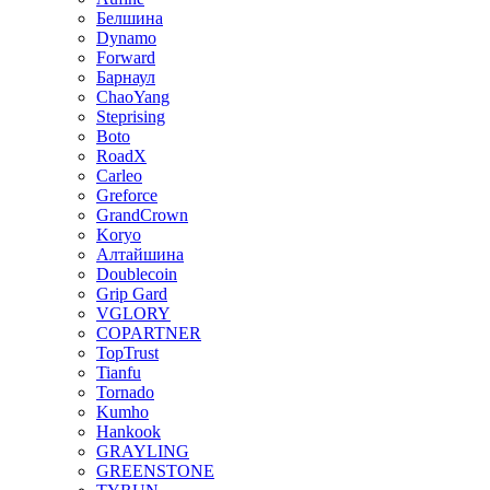
Белшина
Dynamo
Forward
Барнаул
ChaoYang
Steprising
Boto
RoadX
Carleo
Greforce
GrandCrown
Koryo
Алтайшина
Doublecoin
Grip Gard
VGLORY
COPARTNER
TopTrust
Tianfu
Tornado
Kumho
Hankook
GRAYLING
GREENSTONE