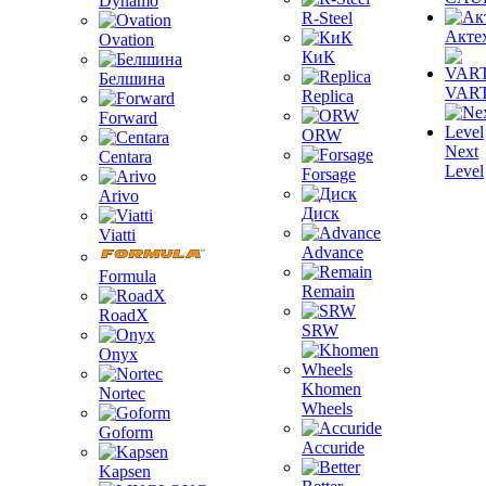
Dynamo
R-Steel
Акте
Ovation
КиК
Белшина
VAR
Replica
Forward
ORW
Next
Centara
Level
Forsage
Arivo
Диск
Viatti
Advance
Formula
Remain
RoadX
SRW
Onyx
Khomen
Nortec
Wheels
Goform
Accuride
Kapsen