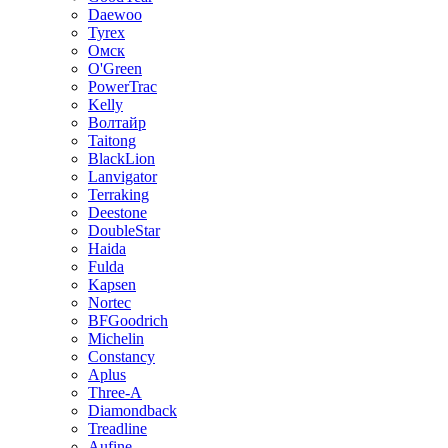
Daewoo
Tyrex
Омск
O'Green
PowerTrac
Kelly
Волтайр
Taitong
BlackLion
Lanvigator
Terraking
Deestone
DoubleStar
Haida
Fulda
Kapsen
Nortec
BFGoodrich
Michelin
Constancy
Aplus
Three-A
Diamondback
Treadline
Aufine