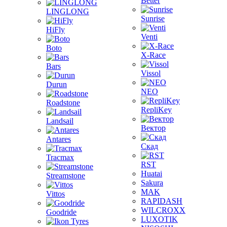
Better
LINGLONG
Sunrise
HiFly
Venti
Boto
X-Race
Bars
Vissol
Durun
NEO
Roadstone
RepliKey
Landsail
Вектор
Antares
Скад
Tracmax
RST
Huatai
Streamstone
Sakura
MAK
Vittos
RAPIDASH
WILCROXX
Goodride
LUXOTIK