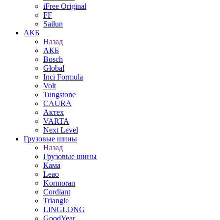
iFree Original
FF
Sailun
АКБ
Назад
АКБ
Bosch
Global
Inci Formula
Volt
Tungstone
CAURA
Актех
VARTA
Next Level
Грузовые шины
Назад
Грузовые шины
Кама
Leao
Kormoran
Cordiant
Triangle
LINGLONG
GoodYear