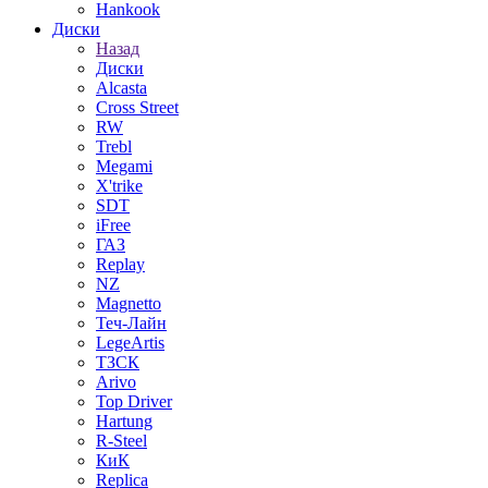
Hankook
Диски
Назад
Диски
Alcasta
Cross Street
RW
Trebl
Megami
X'trike
SDT
iFree
ГАЗ
Replay
NZ
Magnetto
Теч-Лайн
LegeArtis
ТЗСК
Arivo
Top Driver
Hartung
R-Steel
КиК
Replica