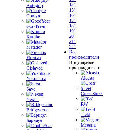
14"
Autogrip
15"
16"
Contyre
17"
18"
GoodYear
19"
20"
Kumho
21"
22"
Matador
Все
производители
Firemax
Популярные
производители
Gislaved
Alcasta
Yokohama
Sava
Cross Street
Nexen
RW
Bridgestone
Trebl
Барнаул
Megami