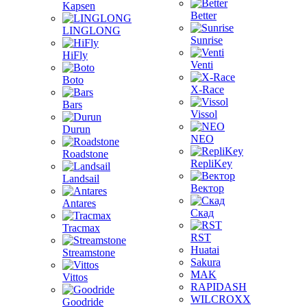
Kapsen
Better
LINGLONG
Sunrise
HiFly
Venti
Boto
X-Race
Bars
Vissol
Durun
NEO
Roadstone
RepliKey
Landsail
Вектор
Antares
Скад
Tracmax
RST
Huatai
Streamstone
Sakura
MAK
Vittos
RAPIDASH
WILCROXX
Goodride