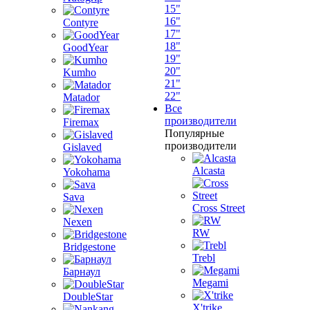
15"
16"
Contyre
17"
18"
GoodYear
19"
20"
Kumho
21"
22"
Matador
Все
производители
Firemax
Популярные
производители
Gislaved
Alcasta
Yokohama
Sava
Cross Street
Nexen
RW
Bridgestone
Trebl
Барнаул
Megami
DoubleStar
X'trike