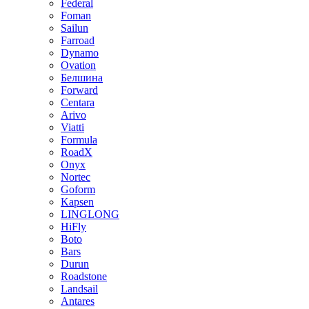
Federal
Foman
Sailun
Farroad
Dynamo
Ovation
Белшина
Forward
Centara
Arivo
Viatti
Formula
RoadX
Onyx
Nortec
Goform
Kapsen
LINGLONG
HiFly
Boto
Bars
Durun
Roadstone
Landsail
Antares