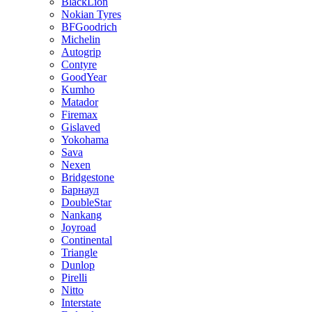
BlackLion
Nokian Tyres
BFGoodrich
Michelin
Autogrip
Contyre
GoodYear
Kumho
Matador
Firemax
Gislaved
Yokohama
Sava
Nexen
Bridgestone
Барнаул
DoubleStar
Nankang
Joyroad
Continental
Triangle
Dunlop
Pirelli
Nitto
Interstate