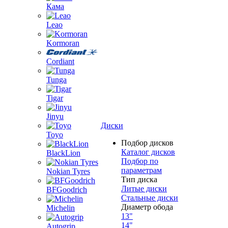
Кама
Leao
Kormoran
Cordiant
Tunga
Tigar
Jinyu
Диски
Toyo
Подбор дисков
Каталог дисков
BlackLion
Подбор по
параметрам
Nokian Tyres
Тип диска
Литые диски
BFGoodrich
Стальные диски
Диаметр обода
Michelin
13"
14"
Autogrip