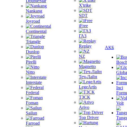
DoubleStar
X'trike
Nankang
SDT
Joyroad
iFree
Continental
ГАЗ
Triangle
Replay
АКБ
Dunlop
NZ
Pirelli
Bosc
Magnetto
Nitto
Globa
Теч-Лайн
Interstate
LegeArtis
Inci
Federal
Formu
ТЗСК
Foman
Volt
Arivo
Sailun
Top Driver
Tungs
Farroad