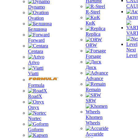
Hartung
CAU
Dynamo
R-Steel
Акте
Ovation
КиК
Белшина
VAR
Replica
Forward
ORW
Next
Centara
Level
Forsage
Arivo
Диск
Viatti
Advance
Formula
Remain
RoadX
SRW
Onyx
Khomen
Nortec
Wheels
Goform
Accuride