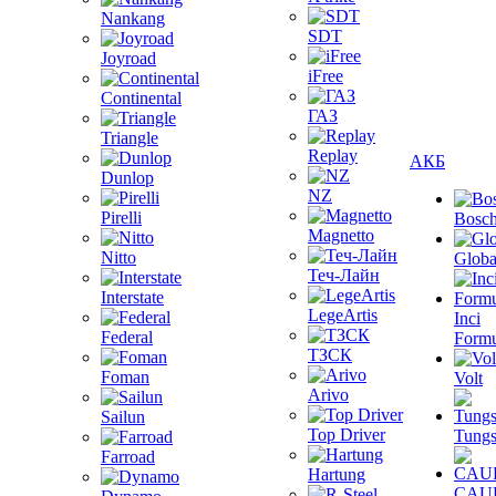
Nankang
SDT
Joyroad
iFree
Continental
ГАЗ
Triangle
Replay
АКБ
Dunlop
NZ
Pirelli
Bosc
Magnetto
Nitto
Globa
Теч-Лайн
Interstate
LegeArtis
Inci
Federal
Formu
ТЗСК
Foman
Volt
Arivo
Sailun
Top Driver
Tungs
Farroad
Hartung
CAU