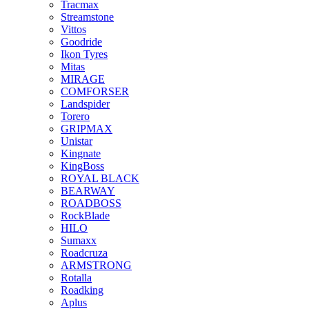
Tracmax
Streamstone
Vittos
Goodride
Ikon Tyres
Mitas
MIRAGE
COMFORSER
Landspider
Torero
GRIPMAX
Unistar
Kingnate
KingBoss
ROYAL BLACK
BEARWAY
ROADBOSS
RockBlade
HILO
Sumaxx
Roadcruza
ARMSTRONG
Rotalla
Roadking
Aplus