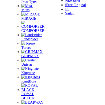
NISOSHI
Ikon Tyres
iFree Original
FF
Mitas
Sailun
MIRAGE
COMFORSER
Landspider
Torero
GRIPMAX
Unistar
Kingnate
KingBoss
ROYAL
BLACK