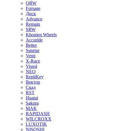
ORW
Forsage
Диск
Advance
Remain
SRW
Khomen Wheels
Accuride
Better
Sunrise
Venti
X-Race
Vissol
NEO
RepliKey
Вектор
Скад
RST
Huatai
Sakura
MAK
RAPIDASH
WILCROXX
LUXOTIK
NISOSHI