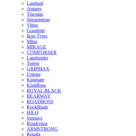
Landsail
Antares
Tracmax
Streamstone
Vittos
Goodride
Ikon Tyres
Mitas
MIRAGE
COMFORSER
Landspider
Torero
GRIPMAX
Unistar
Kingnate
KingBoss
ROYAL BLACK
BEARWAY
ROADBOSS
RockBlade
HILO
Sumaxx
Roadcruza
ARMSTRONG
Rotalla