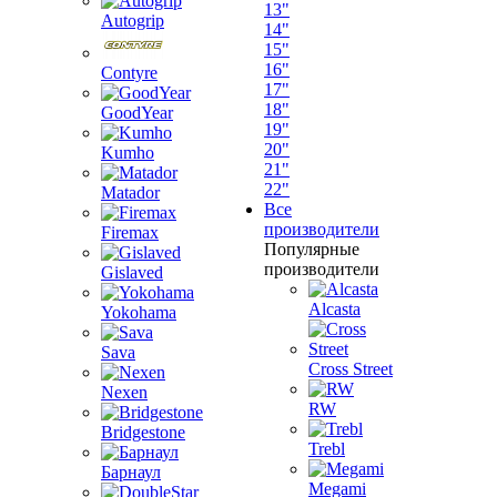
13"
Autogrip
14"
15"
16"
Contyre
17"
18"
GoodYear
19"
20"
Kumho
21"
22"
Matador
Все
производители
Firemax
Популярные
производители
Gislaved
Alcasta
Yokohama
Sava
Cross Street
Nexen
RW
Bridgestone
Trebl
Барнаул
Megami