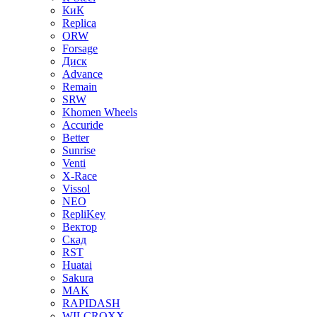
КиК
Replica
ORW
Forsage
Диск
Advance
Remain
SRW
Khomen Wheels
Accuride
Better
Sunrise
Venti
X-Race
Vissol
NEO
RepliKey
Вектор
Скад
RST
Huatai
Sakura
MAK
RAPIDASH
WILCROXX