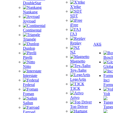
DoubleStar
X'trike
Nankang
SDT
Joyroad
iFree
Continental
ГАЗ
Triangle
Replay
АКБ
Dunlop
NZ
Pirelli
Bosc
Magnetto
Nitto
Globa
Теч-Лайн
Interstate
LegeArtis
Inci
Federal
Formu
ТЗСК
Foman
Volt
Arivo
Sailun
Top Driver
Tungs
Farroad