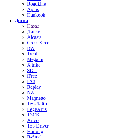
Roadking
Aplus
Hankook
Диски
Назад
Диски
Alcasta
Cross Street
RW
Trebl
Megami
X'trike
SDT
iFree
ГАЗ
Replay
NZ
Magnetto
Теч-Лайн
LegeArtis
ТЗСК
Arivo
Top Driver
Hartung
R-Steel