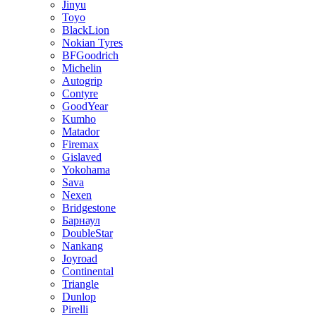
Jinyu
Toyo
BlackLion
Nokian Tyres
BFGoodrich
Michelin
Autogrip
Contyre
GoodYear
Kumho
Matador
Firemax
Gislaved
Yokohama
Sava
Nexen
Bridgestone
Барнаул
DoubleStar
Nankang
Joyroad
Continental
Triangle
Dunlop
Pirelli