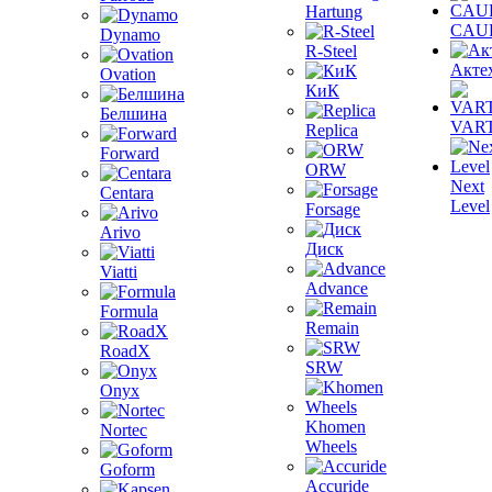
Hartung
CAU
Dynamo
R-Steel
Акте
Ovation
КиК
Белшина
VAR
Replica
Forward
ORW
Next
Centara
Level
Forsage
Arivo
Диск
Viatti
Advance
Formula
Remain
RoadX
SRW
Onyx
Khomen
Nortec
Wheels
Goform
Accuride