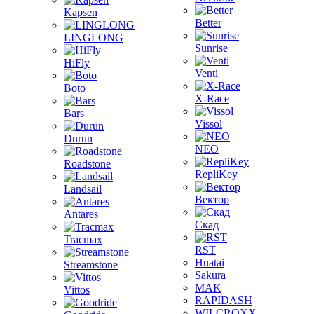
Kapsen
Better
LINGLONG
Sunrise
HiFly
Venti
Boto
X-Race
Bars
Vissol
Durun
NEO
Roadstone
RepliKey
Landsail
Вектор
Antares
Скад
Tracmax
RST
Huatai
Streamstone
Sakura
MAK
Vittos
RAPIDASH
WILCROXX