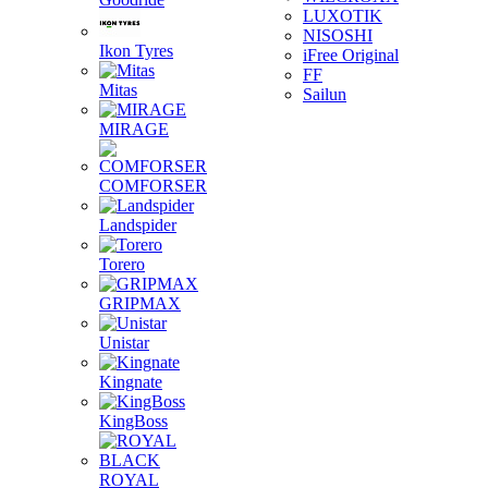
LUXOTIK
NISOSHI
Ikon Tyres
iFree Original
FF
Mitas
Sailun
MIRAGE
COMFORSER
Landspider
Torero
GRIPMAX
Unistar
Kingnate
KingBoss
ROYAL