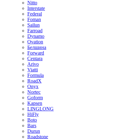
Nitto
Interstate
Federal
Foman
Sailun
Farroad
Dynamo
Ovation
Белшина
Forward
Centara
Arivo
Viatti
Formula
RoadX
Onyx
Nortec
Goform
Kapsen
LINGLONG
HiFly
Boto
Bars
Durun
Roadstone