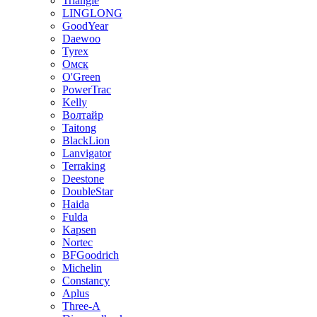
Triangle
LINGLONG
GoodYear
Daewoo
Tyrex
Омск
O'Green
PowerTrac
Kelly
Волтайр
Taitong
BlackLion
Lanvigator
Terraking
Deestone
DoubleStar
Haida
Fulda
Kapsen
Nortec
BFGoodrich
Michelin
Constancy
Aplus
Three-A