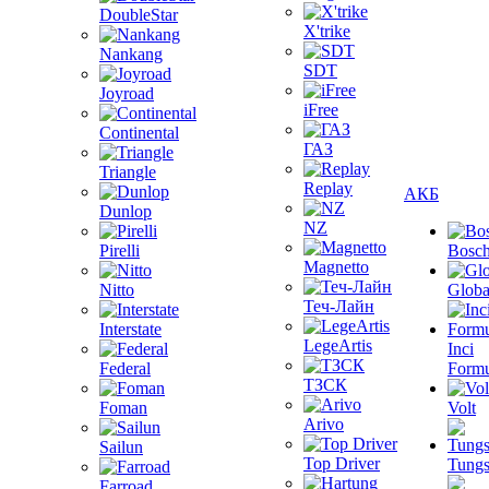
DoubleStar
X'trike
Nankang
SDT
Joyroad
iFree
Continental
ГАЗ
Triangle
Replay
АКБ
Dunlop
NZ
Pirelli
Bosc
Magnetto
Nitto
Globa
Теч-Лайн
Interstate
LegeArtis
Inci
Federal
Formu
ТЗСК
Foman
Volt
Arivo
Sailun
Top Driver
Tungs
Farroad