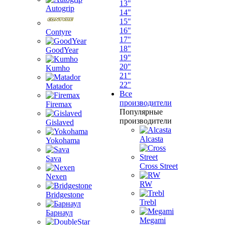
13"
Autogrip
14"
15"
16"
Contyre
17"
18"
GoodYear
19"
20"
Kumho
21"
22"
Matador
Все
производители
Firemax
Популярные
производители
Gislaved
Alcasta
Yokohama
Sava
Cross Street
Nexen
RW
Bridgestone
Trebl
Барнаул
Megami