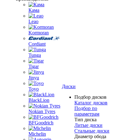
Кама
Leao
Kormoran
Cordiant
Tunga
Tigar
Jinyu
Диски
Toyo
Подбор дисков
BlackLion
Каталог дисков
Подбор по
Nokian Tyres
параметрам
Тип диска
BFGoodrich
Литые диски
Стальные диски
Michelin
Диаметр обода