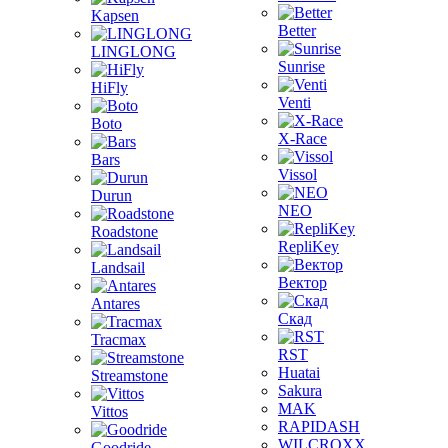
Kapsen
Better
LINGLONG
Sunrise
HiFly
Venti
Boto
X-Race
Bars
Vissol
Durun
NEO
Roadstone
RepliKey
Landsail
Вектор
Antares
Скад
Tracmax
RST
Huatai
Streamstone
Sakura
MAK
Vittos
RAPIDASH
WILCROXX
Goodride