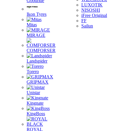
Goodride
LUXOTIK
NISOSHI
Ikon Tyres
iFree Original
FF
Mitas
Sailun
MIRAGE
COMFORSER
Landspider
Torero
GRIPMAX
Unistar
Kingnate
KingBoss
ROYAL