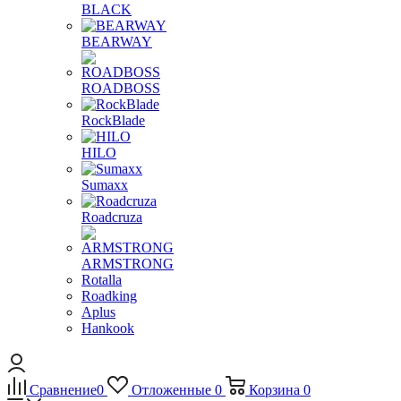
BLACK
BEARWAY
ROADBOSS
RockBlade
HILO
Sumaxx
Roadcruza
ARMSTRONG
Rotalla
Roadking
Aplus
Hankook
Сравнение
0
Отложенные
0
Корзина
0