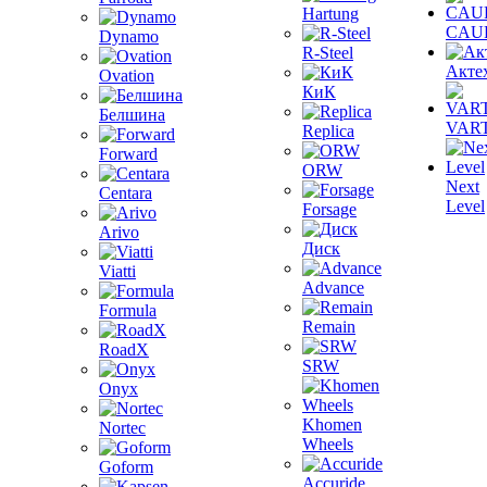
Hartung
CAU
Dynamo
R-Steel
Акте
Ovation
КиК
Белшина
VAR
Replica
Forward
ORW
Next
Centara
Level
Forsage
Arivo
Диск
Viatti
Advance
Formula
Remain
RoadX
SRW
Onyx
Khomen
Nortec
Wheels
Goform
Accuride