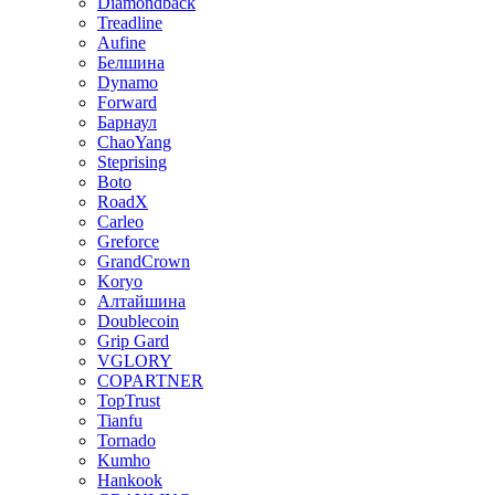
Diamondback
Treadline
Aufine
Белшина
Dynamo
Forward
Барнаул
ChaoYang
Steprising
Boto
RoadX
Carleo
Greforce
GrandCrown
Koryo
Алтайшина
Doublecoin
Grip Gard
VGLORY
COPARTNER
TopTrust
Tianfu
Tornado
Kumho
Hankook