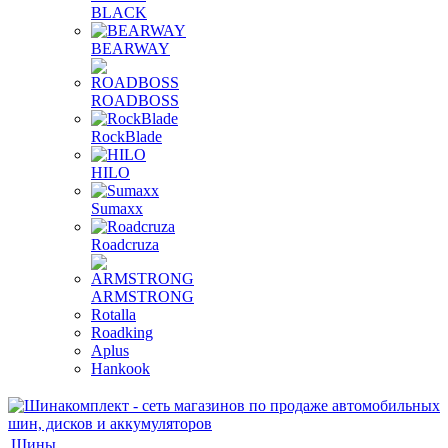
BLACK
BEARWAY
ROADBOSS
RockBlade
HILO
Sumaxx
Roadcruza
ARMSTRONG
Rotalla
Roadking
Aplus
Hankook
Шины