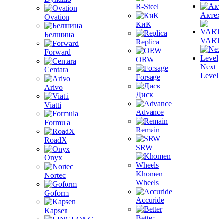
R-Steel
Акте
Ovation
КиК
Белшина
VAR
Replica
Forward
ORW
Next
Centara
Level
Forsage
Arivo
Диск
Viatti
Advance
Formula
Remain
RoadX
SRW
Onyx
Khomen
Nortec
Wheels
Goform
Accuride
Kapsen
Better