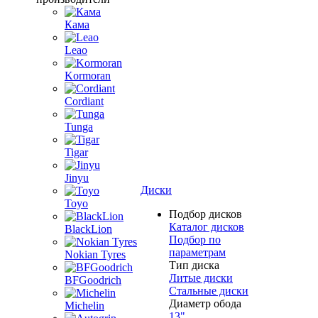
Кама
Leao
Kormoran
Cordiant
Tunga
Tigar
Jinyu
Диски
Toyo
Подбор дисков
Каталог дисков
BlackLion
Подбор по
параметрам
Nokian Tyres
Тип диска
Литые диски
BFGoodrich
Стальные диски
Диаметр обода
Michelin
13"