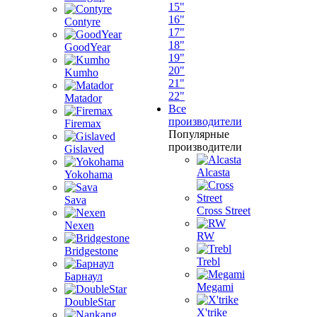
15"
16"
Contyre
17"
18"
GoodYear
19"
20"
Kumho
21"
22"
Matador
Все
производители
Firemax
Популярные
производители
Gislaved
Alcasta
Yokohama
Sava
Cross Street
Nexen
RW
Bridgestone
Trebl
Барнаул
Megami
DoubleStar
X'trike