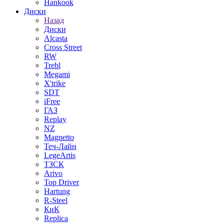
Hankook
Диски
Назад
Диски
Alcasta
Cross Street
RW
Trebl
Megami
X'trike
SDT
iFree
ГАЗ
Replay
NZ
Magnetto
Теч-Лайн
LegeArtis
ТЗСК
Arivo
Top Driver
Hartung
R-Steel
КиК
Replica