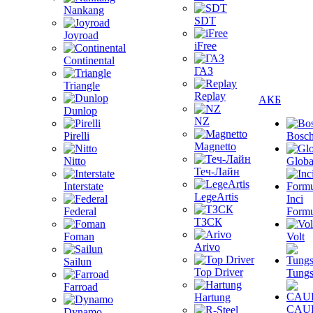
Nankang
SDT
Joyroad
iFree
Continental
ГАЗ
Triangle
Replay
АКБ
Dunlop
NZ
Pirelli
Bosc
Magnetto
Nitto
Globa
Теч-Лайн
Interstate
LegeArtis
Inci
Federal
Formu
ТЗСК
Foman
Volt
Arivo
Sailun
Top Driver
Tungs
Farroad
Hartung
CAU
Dynamo