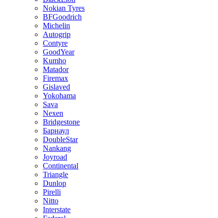
Nokian Tyres
BFGoodrich
Michelin
Autogrip
Contyre
GoodYear
Kumho
Matador
Firemax
Gislaved
Yokohama
Sava
Nexen
Bridgestone
Барнаул
DoubleStar
Nankang
Joyroad
Continental
Triangle
Dunlop
Pirelli
Nitto
Interstate