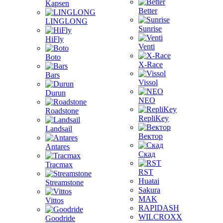
Kapsen
Better
LINGLONG
Sunrise
HiFly
Venti
Boto
X-Race
Bars
Vissol
Durun
NEO
Roadstone
RepliKey
Landsail
Вектор
Antares
Скад
Tracmax
RST
Huatai
Streamstone
Sakura
MAK
Vittos
RAPIDASH
WILCROXX
Goodride