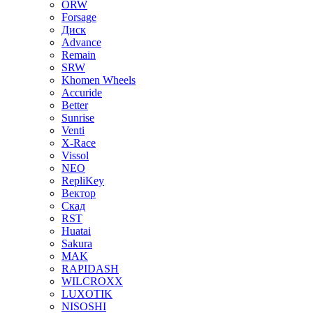
ORW
Forsage
Диск
Advance
Remain
SRW
Khomen Wheels
Accuride
Better
Sunrise
Venti
X-Race
Vissol
NEO
RepliKey
Вектор
Скад
RST
Huatai
Sakura
MAK
RAPIDASH
WILCROXX
LUXOTIK
NISOSHI