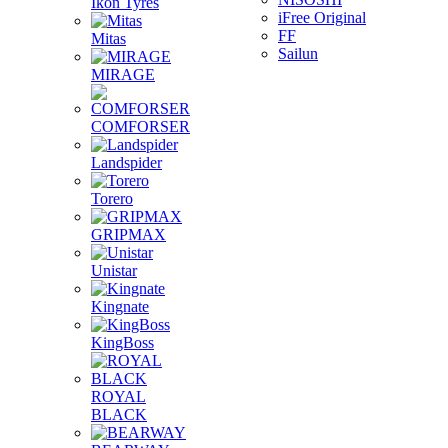
Ikon Tyres
iFree Original
FF
Mitas
Sailun
MIRAGE
COMFORSER
Landspider
Torero
GRIPMAX
Unistar
Kingnate
KingBoss
ROYAL
BLACK