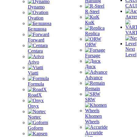
Hartung
CAU
Dynamo
R-Steel
Акте
Ovation
КиК
Белшина
VAR
Replica
Forward
ORW
Next
Centara
Level
Forsage
Arivo
Диск
Viatti
Advance
Formula
Remain
RoadX
SRW
Onyx
Khomen
Nortec
Wheels
Goform
Accuride