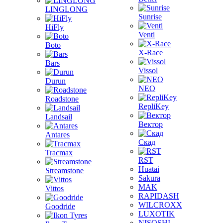
LINGLONG
Sunrise
HiFly
Venti
Boto
X-Race
Bars
Vissol
Durun
NEO
Roadstone
RepliKey
Landsail
Вектор
Antares
Скад
Tracmax
RST
Huatai
Streamstone
Sakura
MAK
Vittos
RAPIDASH
WILCROXX
Goodride
LUXOTIK
NISOSHI