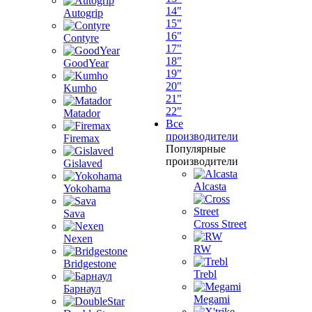
14"
Autogrip
15"
16"
Contyre
17"
18"
GoodYear
19"
20"
Kumho
21"
22"
Matador
Все
производители
Firemax
Популярные
производители
Gislaved
Alcasta
Yokohama
Sava
Cross Street
Nexen
RW
Bridgestone
Trebl
Барнаул
Megami