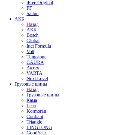
iFree Original
FF
Sailun
АКБ
Назад
АКБ
Bosch
Global
Inci Formula
Volt
Tungstone
CAURA
Актех
VARTA
Next Level
Грузовые шины
Назад
Грузовые шины
Кама
Leao
Kormoran
Cordiant
Triangle
LINGLONG
GoodYear