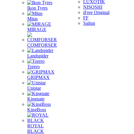
LUXOTIK
NISOSHI
Ikon Tyres
iFree Original
FF
Mitas
Sailun
MIRAGE
COMFORSER
Landspider
Torero
GRIPMAX
Unistar
Kingnate
KingBoss
ROYAL
BLACK