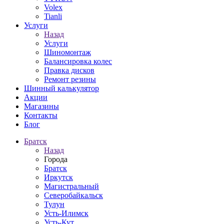
Volex
Tianli
Услуги
Назад
Услуги
Шиномонтаж
Балансировка колес
Правка дисков
Ремонт резины
Шинный калькулятор
Акции
Магазины
Контакты
Блог
Братск
Назад
Города
Братск
Иркутск
Магистральный
Северобайкальск
Тулун
Усть-Илимск
Усть-Кут