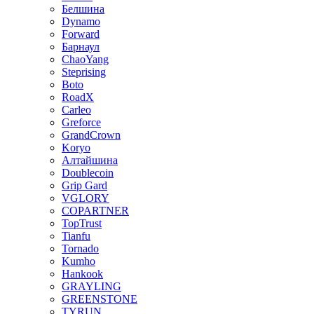
Белшина
Dynamo
Forward
Барнаул
ChaoYang
Steprising
Boto
RoadX
Carleo
Greforce
GrandCrown
Koryo
Алтайшина
Doublecoin
Grip Gard
VGLORY
COPARTNER
TopTrust
Tianfu
Tornado
Kumho
Hankook
GRAYLING
GREENSTONE
TYRUN