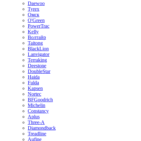
Daewoo
Tyrex
Омск
O'Green
PowerTrac
Kelly
Волтайр
Taitong
BlackLion
Lanvigator
Terraking
Deestone
DoubleStar
Haida
Fulda
Kapsen
Nortec
BFGoodrich
Michelin
Constancy
Aplus
Three-A
Diamondback
Treadline
Aufine