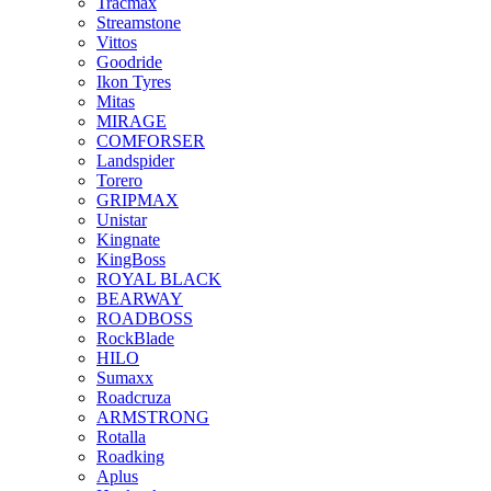
Tracmax
Streamstone
Vittos
Goodride
Ikon Tyres
Mitas
MIRAGE
COMFORSER
Landspider
Torero
GRIPMAX
Unistar
Kingnate
KingBoss
ROYAL BLACK
BEARWAY
ROADBOSS
RockBlade
HILO
Sumaxx
Roadcruza
ARMSTRONG
Rotalla
Roadking
Aplus