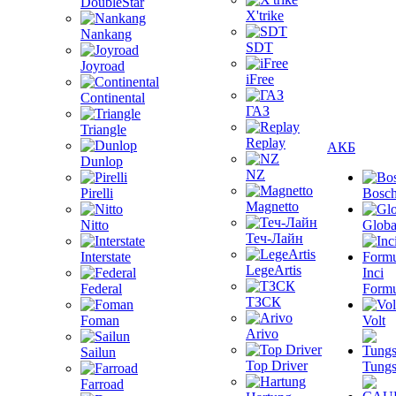
DoubleStar
X'trike
Nankang
SDT
Joyroad
iFree
Continental
ГАЗ
Triangle
Replay
АКБ
Dunlop
NZ
Pirelli
Bosc
Magnetto
Nitto
Globa
Теч-Лайн
Interstate
LegeArtis
Inci
Federal
Formu
ТЗСК
Foman
Volt
Arivo
Sailun
Top Driver
Tungs
Farroad