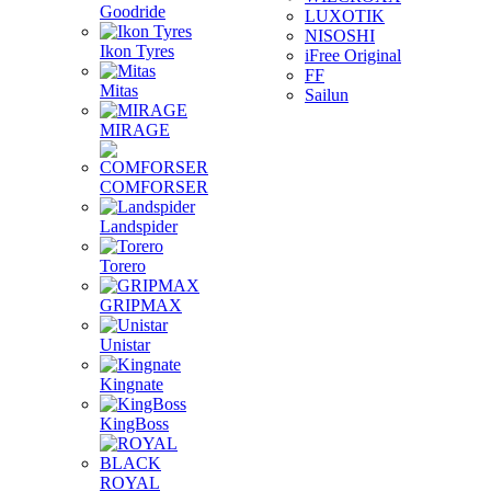
Goodride
LUXOTIK
NISOSHI
Ikon Tyres
iFree Original
FF
Mitas
Sailun
MIRAGE
COMFORSER
Landspider
Torero
GRIPMAX
Unistar
Kingnate
KingBoss
ROYAL