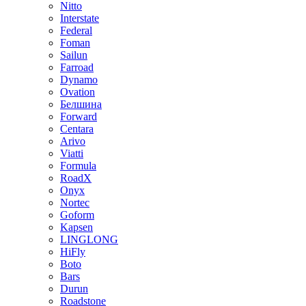
Nitto
Interstate
Federal
Foman
Sailun
Farroad
Dynamo
Ovation
Белшина
Forward
Centara
Arivo
Viatti
Formula
RoadX
Onyx
Nortec
Goform
Kapsen
LINGLONG
HiFly
Boto
Bars
Durun
Roadstone