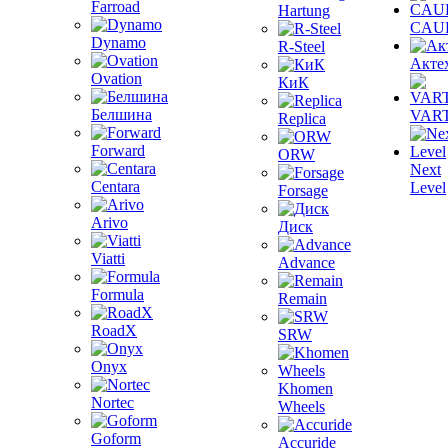
Farroad
Hartung
CAU
Dynamo
R-Steel
Акте
Ovation
КиК
Белшина
VAR
Replica
Forward
ORW
Next
Centara
Level
Forsage
Arivo
Диск
Viatti
Advance
Formula
Remain
RoadX
SRW
Onyx
Khomen
Nortec
Wheels
Goform
Accuride