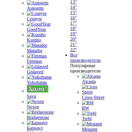
13"
14"
Autogrip
15"
16"
Contyre
17"
18"
GoodYear
19"
20"
Kumho
21"
22"
Matador
Все
производители
Firemax
Популярные
производители
Gislaved
Alcasta
Yokohama
Sava
Cross Street
Nexen
RW
Bridgestone
Trebl
Барнаул
Megami