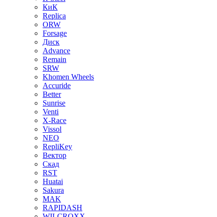
КиК
Replica
ORW
Forsage
Диск
Advance
Remain
SRW
Khomen Wheels
Accuride
Better
Sunrise
Venti
X-Race
Vissol
NEO
RepliKey
Вектор
Скад
RST
Huatai
Sakura
MAK
RAPIDASH
WILCROXX