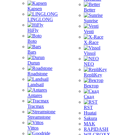
Kapsen
Better
LINGLONG
Sunrise
HiFly
Venti
Boto
X-Race
Bars
Vissol
Durun
NEO
Roadstone
RepliKey
Landsail
Вектор
Antares
Скад
Tracmax
RST
Huatai
Streamstone
Sakura
MAK
Vittos
RAPIDASH
WILCROXX