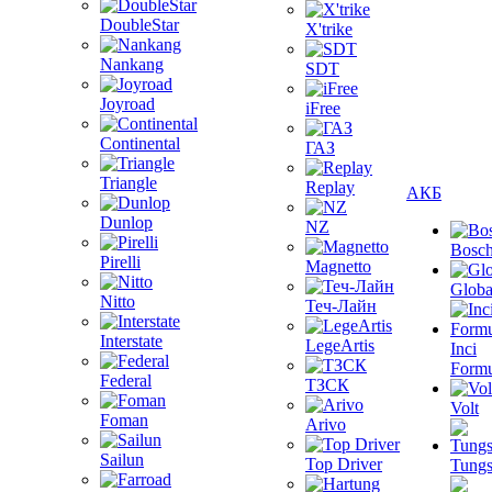
DoubleStar
X'trike
Nankang
SDT
Joyroad
iFree
Continental
ГАЗ
Triangle
Replay
АКБ
Dunlop
NZ
Bosc
Pirelli
Magnetto
Globa
Nitto
Теч-Лайн
Interstate
LegeArtis
Inci
Formu
Federal
ТЗСК
Volt
Foman
Arivo
Sailun
Top Driver
Tungs