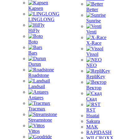
Kapsen
Better
LINGLONG
Sunrise
HiFly
Venti
Boto
X-Race
Bars
Vissol
Durun
NEO
Roadstone
RepliKey
Landsail
Вектор
Antares
Скад
Tracmax
RST
Huatai
Streamstone
Sakura
MAK
Vittos
RAPIDASH
WILCROXX