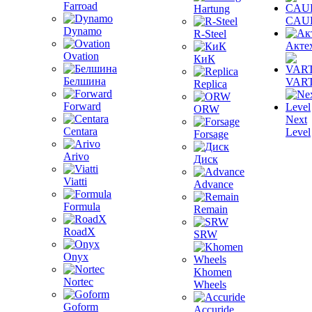
Farroad
Hartung
CAU
Dynamo
R-Steel
Акте
Ovation
КиК
Белшина
VAR
Replica
Forward
ORW
Next
Centara
Level
Forsage
Arivo
Диск
Viatti
Advance
Formula
Remain
RoadX
SRW
Onyx
Khomen
Nortec
Wheels
Goform
Accuride