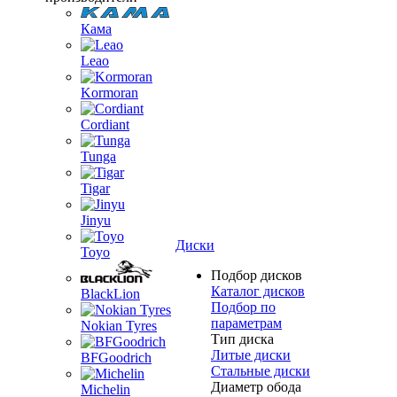
Кама
Leao
Kormoran
Cordiant
Tunga
Tigar
Jinyu
Диски
Toyo
Подбор дисков
Каталог дисков
BlackLion
Подбор по
параметрам
Nokian Tyres
Тип диска
Литые диски
BFGoodrich
Стальные диски
Диаметр обода
Michelin