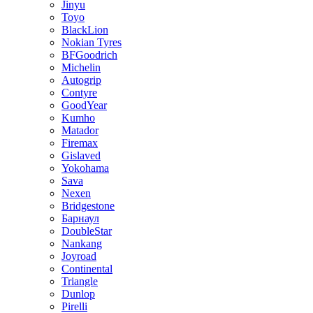
Jinyu
Toyo
BlackLion
Nokian Tyres
BFGoodrich
Michelin
Autogrip
Contyre
GoodYear
Kumho
Matador
Firemax
Gislaved
Yokohama
Sava
Nexen
Bridgestone
Барнаул
DoubleStar
Nankang
Joyroad
Continental
Triangle
Dunlop
Pirelli