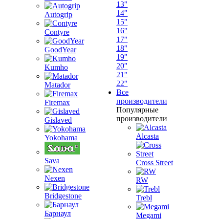
13"
14"
Autogrip
15"
16"
Contyre
17"
18"
GoodYear
19"
20"
Kumho
21"
22"
Matador
Все
производители
Firemax
Популярные
производители
Gislaved
Alcasta
Yokohama
Sava
Cross Street
Nexen
RW
Bridgestone
Trebl
Барнаул
Megami