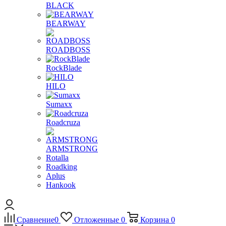
BLACK
BEARWAY
ROADBOSS
RockBlade
HILO
Sumaxx
Roadcruza
ARMSTRONG
Rotalla
Roadking
Aplus
Hankook
Сравнение
0
Отложенные
0
Корзина
0