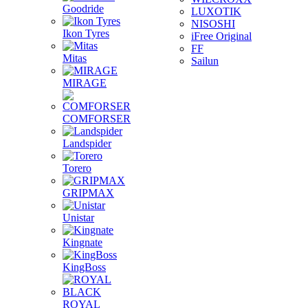
Goodride
LUXOTIK
NISOSHI
Ikon Tyres
iFree Original
FF
Mitas
Sailun
MIRAGE
COMFORSER
Landspider
Torero
GRIPMAX
Unistar
Kingnate
KingBoss
ROYAL