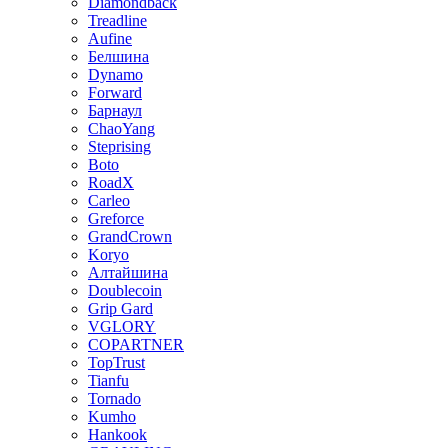
Diamondback
Treadline
Aufine
Белшина
Dynamo
Forward
Барнаул
ChaoYang
Steprising
Boto
RoadX
Carleo
Greforce
GrandCrown
Koryo
Алтайшина
Doublecoin
Grip Gard
VGLORY
COPARTNER
TopTrust
Tianfu
Tornado
Kumho
Hankook