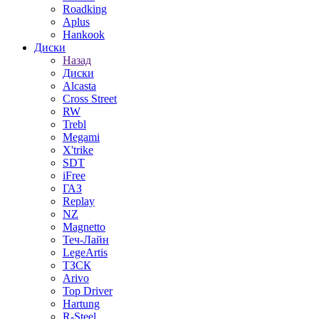
Roadking
Aplus
Hankook
Диски
Назад
Диски
Alcasta
Cross Street
RW
Trebl
Megami
X'trike
SDT
iFree
ГАЗ
Replay
NZ
Magnetto
Теч-Лайн
LegeArtis
ТЗСК
Arivo
Top Driver
Hartung
R-Steel