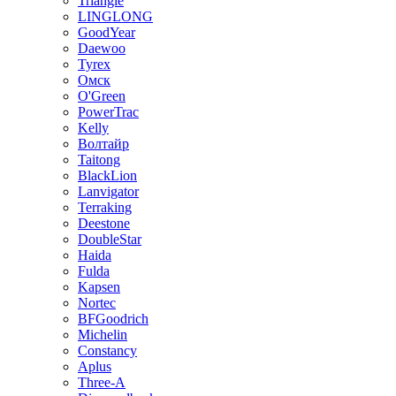
Triangle
LINGLONG
GoodYear
Daewoo
Tyrex
Омск
O'Green
PowerTrac
Kelly
Волтайр
Taitong
BlackLion
Lanvigator
Terraking
Deestone
DoubleStar
Haida
Fulda
Kapsen
Nortec
BFGoodrich
Michelin
Constancy
Aplus
Three-A