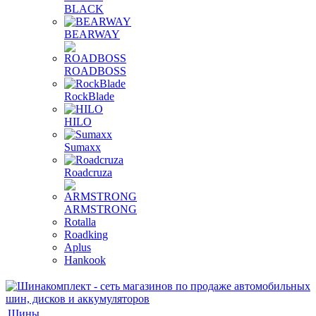
BLACK
BEARWAY
ROADBOSS
RockBlade
HILO
Sumaxx
Roadcruza
ARMSTRONG
Rotalla
Roadking
Aplus
Hankook
Шины