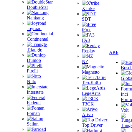
DoubleStar
X'trike
Nankang
SDT
Joyroad
iFree
Continental
ГАЗ
Triangle
Replay
АКБ
Dunlop
NZ
Bosc
Pirelli
Magnetto
Globa
Nitto
Теч-Лайн
Interstate
LegeArtis
Inci
Formu
Federal
ТЗСК
Volt
Foman
Arivo
Sailun
Top Driver
Tungs