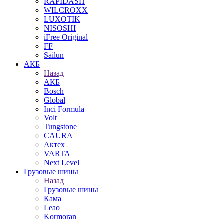
RAPIDASH
WILCROXX
LUXOTIK
NISOSHI
iFree Original
FF
Sailun
АКБ
Назад
АКБ
Bosch
Global
Inci Formula
Volt
Tungstone
CAURA
Актех
VARTA
Next Level
Грузовые шины
Назад
Грузовые шины
Кама
Leao
Kormoran