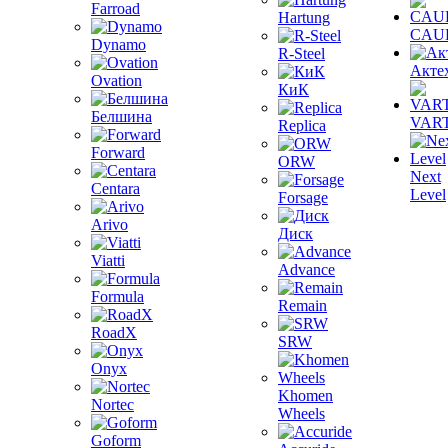
Farroad
Hartung
CAU
Dynamo
R-Steel
Акте
Ovation
КиК
Белшина
VAR
Replica
Forward
ORW
Next
Centara
Level
Forsage
Arivo
Диск
Viatti
Advance
Formula
Remain
RoadX
SRW
Onyx
Khomen
Nortec
Wheels
Goform