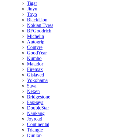
Tigar
Jinyu
Toyo
BlackLion
Nokian Tyres
BFGoodrich
Michelin
Autogrip
Contyre
GoodYear
Kumho
Matador
Firemax
Gislaved
Yokohama
Sava
Nexen
Bridgestone
Барнаул
DoubleStar
Nankang
Joyroad
Continental
Triangle
Dunlop