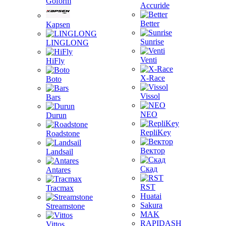
Goform
Accuride
Better
Kapsen
Sunrise
LINGLONG
Venti
HiFly
X-Race
Boto
Vissol
Bars
NEO
Durun
RepliKey
Roadstone
Вектор
Landsail
Скад
Antares
RST
Tracmax
Huatai
Sakura
Streamstone
MAK
RAPIDASH
Vittos