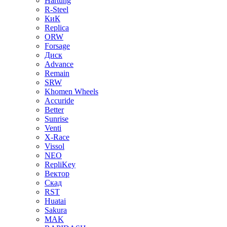
Hartung
R-Steel
КиК
Replica
ORW
Forsage
Диск
Advance
Remain
SRW
Khomen Wheels
Accuride
Better
Sunrise
Venti
X-Race
Vissol
NEO
RepliKey
Вектор
Скад
RST
Huatai
Sakura
MAK