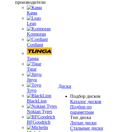
производители
Кама
Leao
Kormoran
Cordiant
Tunga
Tigar
Jinyu
Диски
Toyo
Подбор дисков
BlackLion
Каталог дисков
Подбор по
Nokian Tyres
параметрам
Тип диска
BFGoodrich
Литые диски
Стальные диски