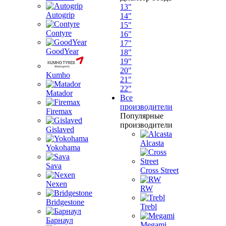
13"
Autogrip
14"
15"
Contyre
16"
17"
GoodYear
18"
19"
20"
Kumho
21"
22"
Matador
Все
производители
Firemax
Популярные
производители
Gislaved
Alcasta
Yokohama
Sava
Cross Street
Nexen
RW
Bridgestone
Trebl
Барнаул
Megami