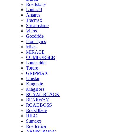
Roadstone
Landsail
Antares
Tracmax
Streamstone
Vittos
Goodride
Ikon Tyres
Mitas
MIRAGE
COMFORSER
Landspider
Torero
GRIPMAX
Unistar
Kingnate
KingBoss
ROYAL BLACK
BEARWAY
ROADBOSS
RockBlade
HILO
Sumaxx
Roadcruza
ARMSTRONG