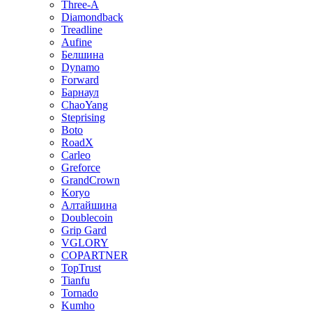
Three-A
Diamondback
Treadline
Aufine
Белшина
Dynamo
Forward
Барнаул
ChaoYang
Steprising
Boto
RoadX
Carleo
Greforce
GrandCrown
Koryo
Алтайшина
Doublecoin
Grip Gard
VGLORY
COPARTNER
TopTrust
Tianfu
Tornado
Kumho