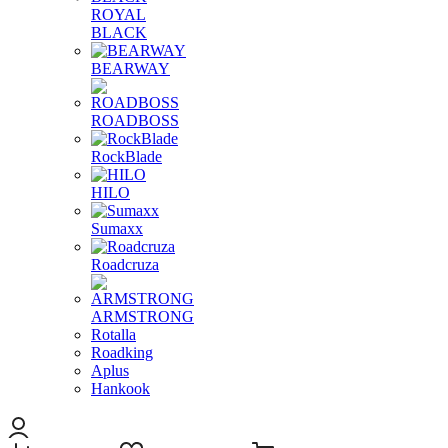
ROYAL
BLACK
BEARWAY
ROADBOSS
RockBlade
HILO
Sumaxx
Roadcruza
ARMSTRONG
Rotalla
Roadking
Aplus
Hankook