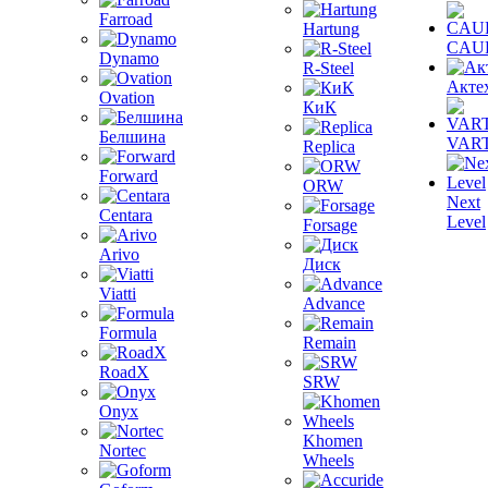
Farroad
Hartung
CAU
Dynamo
R-Steel
Акте
Ovation
КиК
Белшина
VAR
Replica
Forward
ORW
Next
Centara
Level
Forsage
Arivo
Диск
Viatti
Advance
Formula
Remain
RoadX
SRW
Onyx
Khomen
Nortec
Wheels