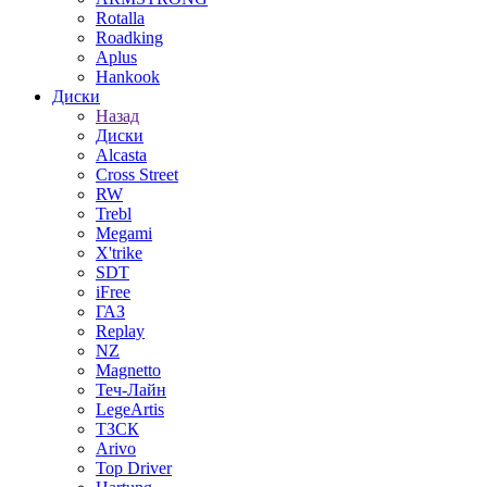
Rotalla
Roadking
Aplus
Hankook
Диски
Назад
Диски
Alcasta
Cross Street
RW
Trebl
Megami
X'trike
SDT
iFree
ГАЗ
Replay
NZ
Magnetto
Теч-Лайн
LegeArtis
ТЗСК
Arivo
Top Driver