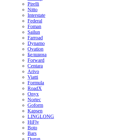
Pirelli
Nitto
Interstate
Federal
Foman
Sailun
Farroad
Dynamo
Ovation
Белшина
Forward
Centara
Arivo
Viatti
Formula
RoadX
Onyx
Nortec
Goform
Kapsen
LINGLONG
HiFly
Boto
Bars
Durun