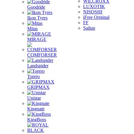
WILCROXX
LUXOTIK
Goodride
NISOSHI
iFree Original
Ikon Tyres
FF
Sailun
Mitas
MIRAGE
COMFORSER
Landspider
Torero
GRIPMAX
Unistar
Kingnate
KingBoss