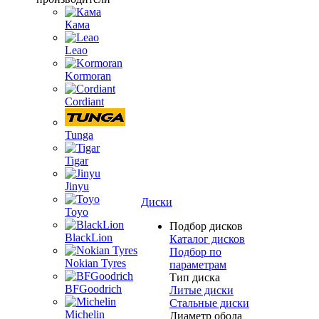
Кама
Leao
Kormoran
Cordiant
Tunga
Tigar
Jinyu
Диски
Toyo
Подбор дисков
BlackLion
Каталог дисков
Подбор по
Nokian Tyres
параметрам
Тип диска
BFGoodrich
Литые диски
Стальные диски
Michelin
Диаметр обода