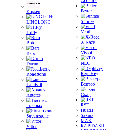
Accuride
Better
Kapsen
Sunrise
LINGLONG
Venti
HiFly
X-Race
Boto
Vissol
Bars
NEO
Durun
RepliKey
Roadstone
Вектор
Landsail
Скад
Antares
RST
Tracmax
Huatai
Sakura
Streamstone
MAK
RAPIDASH
Vittos