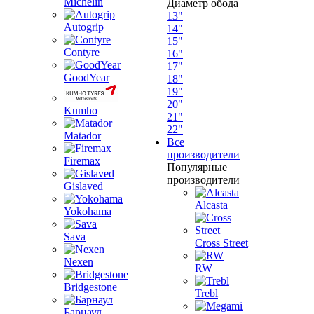
Michelin
Диаметр обода
13"
Autogrip
14"
15"
Contyre
16"
17"
GoodYear
18"
19"
20"
Kumho
21"
22"
Matador
Все
производители
Firemax
Популярные
производители
Gislaved
Alcasta
Yokohama
Sava
Cross Street
Nexen
RW
Bridgestone
Trebl
Барнаул