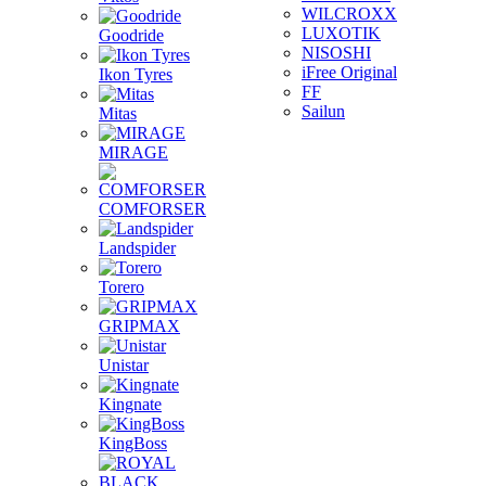
WILCROXX
LUXOTIK
Goodride
NISOSHI
iFree Original
Ikon Tyres
FF
Sailun
Mitas
MIRAGE
COMFORSER
Landspider
Torero
GRIPMAX
Unistar
Kingnate
KingBoss