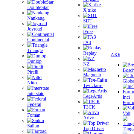
DoubleStar
X'trike
Nankang
SDT
Joyroad
iFree
Continental
ГАЗ
Triangle
Replay
АКБ
Dunlop
NZ
Bosc
Pirelli
Magnetto
Globa
Nitto
Теч-Лайн
Interstate
LegeArtis
Inci
Formu
Federal
ТЗСК
Volt
Foman
Arivo
Sailun
Top Driver
Tungs