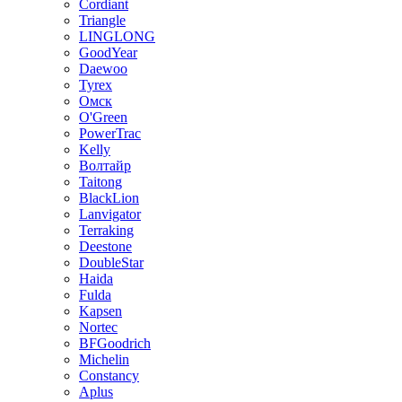
Cordiant
Triangle
LINGLONG
GoodYear
Daewoo
Tyrex
Омск
O'Green
PowerTrac
Kelly
Волтайр
Taitong
BlackLion
Lanvigator
Terraking
Deestone
DoubleStar
Haida
Fulda
Kapsen
Nortec
BFGoodrich
Michelin
Constancy
Aplus