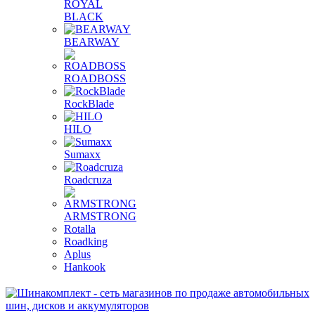
ROYAL
BLACK
BEARWAY
ROADBOSS
RockBlade
HILO
Sumaxx
Roadcruza
ARMSTRONG
Rotalla
Roadking
Aplus
Hankook