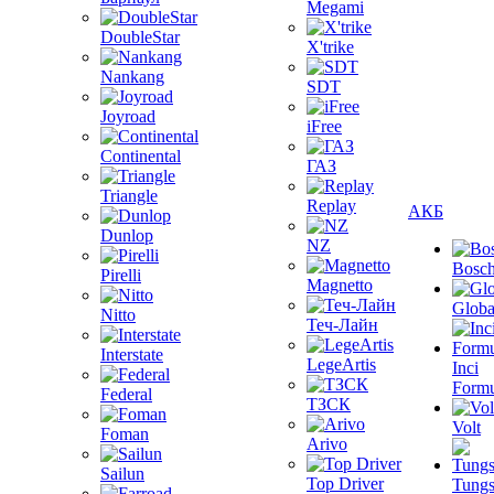
Megami
DoubleStar
X'trike
Nankang
SDT
Joyroad
iFree
Continental
ГАЗ
Triangle
Replay
АКБ
Dunlop
NZ
Bosc
Pirelli
Magnetto
Globa
Nitto
Теч-Лайн
Interstate
LegeArtis
Inci
Formu
Federal
ТЗСК
Volt
Foman
Arivo
Sailun
Top Driver
Tungs