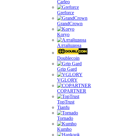
Carleo
Greforce
GrandCrown
Koryo
Алтайшина
Doublecoin
Grip Gard
VGLORY
COPARTNER
TopTrust
Tianfu
Tornado
Kumho