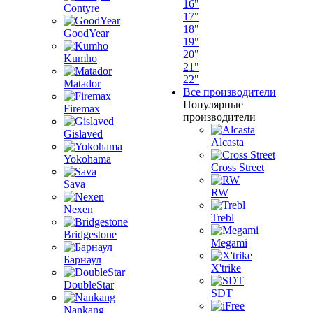
16"
Contyre
17"
18"
GoodYear
19"
20"
Kumho
21"
22"
Matador
Все производители
Популярные
Firemax
производители
Gislaved
Alcasta
Yokohama
Cross Street
Sava
RW
Nexen
Trebl
Bridgestone
Megami
Барнаул
X'trike
DoubleStar
SDT
Nankang