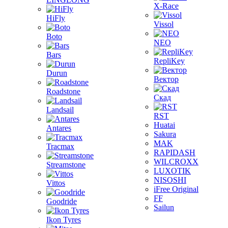
X-Race
HiFly
Vissol
Boto
NEO
Bars
RepliKey
Durun
Вектор
Roadstone
Скад
Landsail
RST
Huatai
Antares
Sakura
MAK
Tracmax
RAPIDASH
WILCROXX
Streamstone
LUXOTIK
NISOSHI
Vittos
iFree Original
FF
Goodride
Sailun
Ikon Tyres