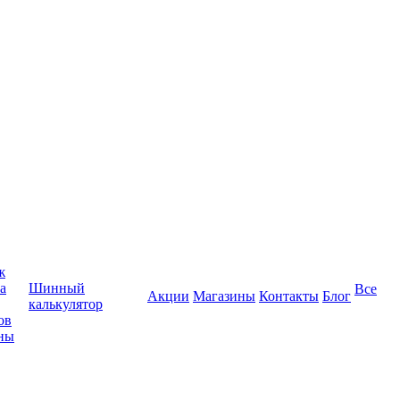
ж
а
Шинный
Все
Акции
Магазины
Контакты
Блог
калькулятор
ов
ны