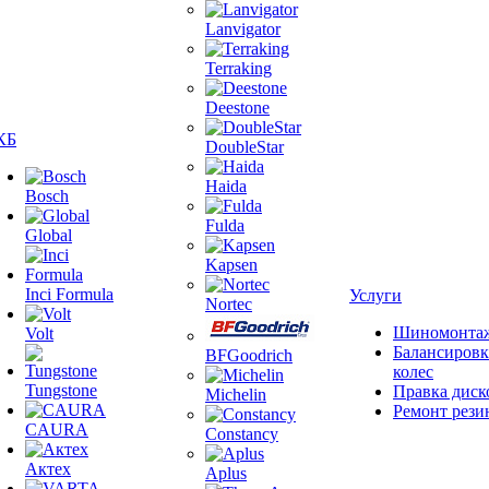
Lanvigator
Terraking
Deestone
КБ
DoubleStar
Haida
Bosch
Fulda
Global
Kapsen
Inci Formula
Услуги
Nortec
Шиномонта
Volt
Балансировк
BFGoodrich
колес
Tungstone
Правка диск
Michelin
Ремонт рези
CAURA
Constancy
Актех
Aplus