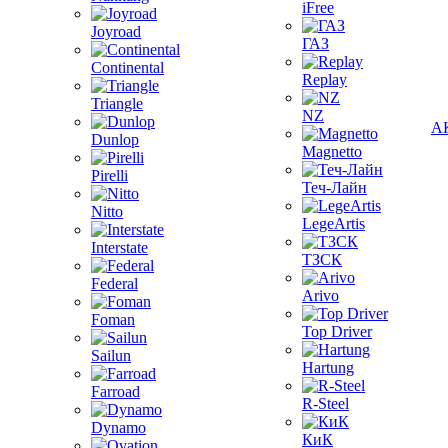
iFree
Joyroad
ГАЗ
Continental
Replay
Triangle
NZ
А
Dunlop
Magnetto
Pirelli
Теч-Лайн
Nitto
LegeArtis
Interstate
ТЗСК
Federal
Arivo
Foman
Top Driver
Sailun
Hartung
Farroad
R-Steel
Dynamo
КиК