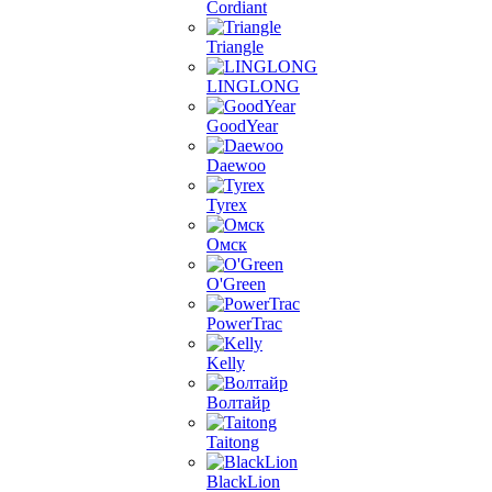
Cordiant
Triangle
LINGLONG
GoodYear
Daewoo
Tyrex
Омск
O'Green
PowerTrac
Kelly
Волтайр
Taitong
BlackLion