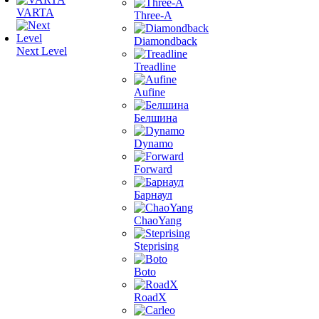
VARTA
Three-A
Diamondback
Next Level
Treadline
Aufine
Белшина
Dynamo
Forward
Барнаул
ChaoYang
Steprising
Boto
RoadX