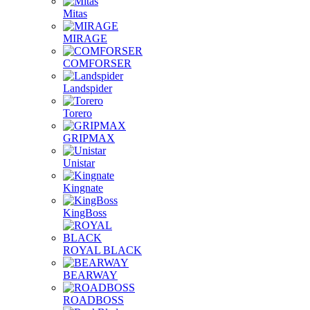
Mitas
MIRAGE
COMFORSER
Landspider
Torero
GRIPMAX
Unistar
Kingnate
KingBoss
ROYAL BLACK
BEARWAY
ROADBOSS