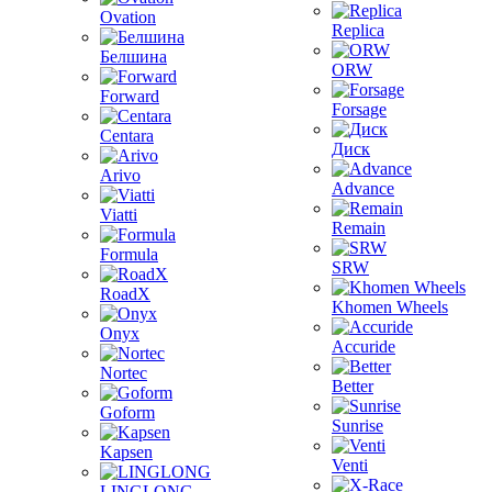
Ovation
Replica
Белшина
ORW
Forward
Forsage
Centara
Диск
Arivo
Advance
Viatti
Remain
Formula
SRW
RoadX
Khomen Wheels
Onyx
Accuride
Nortec
Better
Goform
Sunrise
Kapsen
Venti
LINGLONG