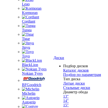
Leao
Kormoran
Cordiant
Tunga
Tigar
Jinyu
Toyo
Диски
BlackLion
Подбор дисков
Каталог дисков
Nokian Tyres
Подбор по параметрам
Тип диска
Литые диски
BFGoodrich
Стальные диски
Диаметр обода
Michelin
13"
14"
Autogrip
15"