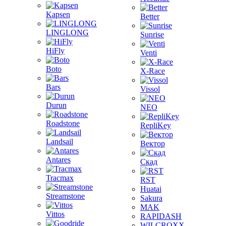
Kapsen
Better
LINGLONG
Sunrise
HiFly
Venti
Boto
X-Race
Bars
Vissol
Durun
NEO
Roadstone
RepliKey
Landsail
Вектор
Antares
Скад
Tracmax
RST
Huatai
Streamstone
Sakura
MAK
Vittos
RAPIDASH
WILCROXX