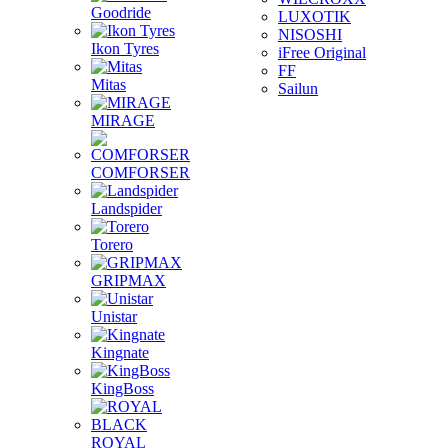
Goodride
LUXOTIK
NISOSHI
Ikon Tyres
iFree Original
FF
Mitas
Sailun
MIRAGE
COMFORSER
Landspider
Torero
GRIPMAX
Unistar
Kingnate
KingBoss
ROYAL