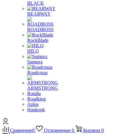
BLACK
BEARWAY
ROADBOSS
RockBlade
HILO
Sumaxx
Roadcruza
ARMSTRONG
Rotalla
Roadking
Aplus
Hankook
Сравнение
0
Отложенные
0
Корзина
0