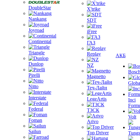
DoubleStar
X'trike
Nankang
SDT
Joyroad
iFree
Continental
ГАЗ
Triangle
Replay
АКБ
Dunlop
NZ
Bosc
Pirelli
Magnetto
Globa
Nitto
Теч-Лайн
Interstate
LegeArtis
Inci
Formu
Federal
ТЗСК
Volt
Foman
Arivo
Sailun
Top Driver
Tungs