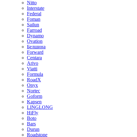
Nitto
Interstate
Federal
Foman
Sailun
Farroad
Dynamo
Ovation
Белшина
Forward
Centara
Arivo
Viatti
Formula
RoadX
Onyx
Nortec
Goform
Kapsen
LINGLONG
HiFly
Boto
Bars
Durun
Roadstone