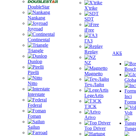
DoubleStar
X'trike
Nankang
SDT
Joyroad
iFree
Continental
ГАЗ
Triangle
Replay
АКБ
Dunlop
NZ
Bosc
Pirelli
Magnetto
Globa
Nitto
Теч-Лайн
Interstate
LegeArtis
Inci
Formu
Federal
ТЗСК
Volt
Foman
Arivo
Sailun
Top Driver
Tungs