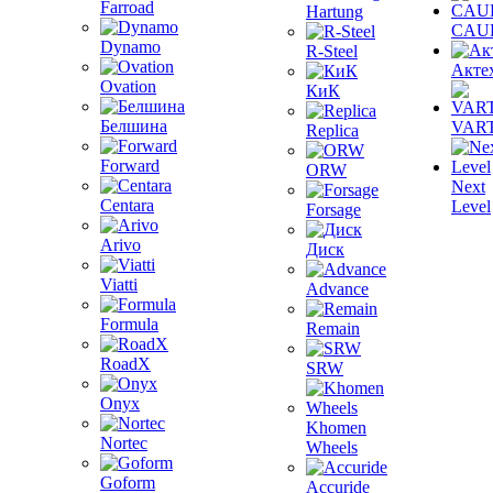
Farroad
Hartung
CAU
Dynamo
R-Steel
Акте
Ovation
КиК
Белшина
VAR
Replica
Forward
ORW
Next
Centara
Level
Forsage
Arivo
Диск
Viatti
Advance
Formula
Remain
RoadX
SRW
Onyx
Khomen
Nortec
Wheels
Goform
Accuride