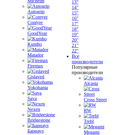
Michelin
13"
14"
Autogrip
15"
16"
Contyre
17"
18"
GoodYear
19"
20"
Kumho
21"
22"
Matador
Все
производители
Firemax
Популярные
производители
Gislaved
Alcasta
Yokohama
Sava
Cross Street
Nexen
RW
Bridgestone
Trebl
Барнаул
Megami