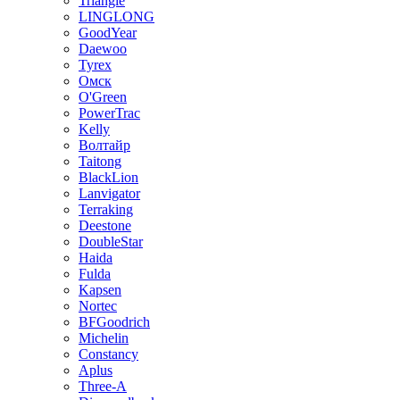
Triangle
LINGLONG
GoodYear
Daewoo
Tyrex
Омск
O'Green
PowerTrac
Kelly
Волтайр
Taitong
BlackLion
Lanvigator
Terraking
Deestone
DoubleStar
Haida
Fulda
Kapsen
Nortec
BFGoodrich
Michelin
Constancy
Aplus
Three-A