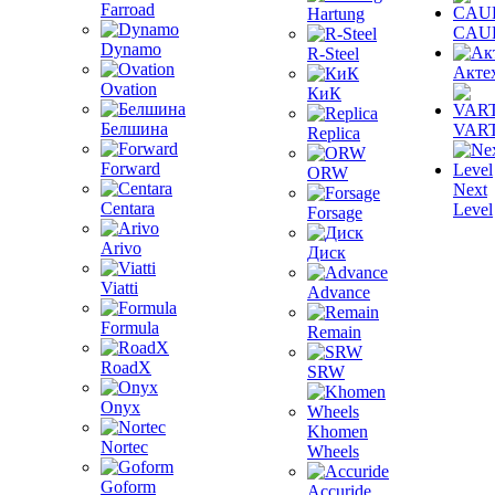
Farroad
Hartung
CAU
Dynamo
R-Steel
Акте
Ovation
КиК
Белшина
VAR
Replica
Forward
ORW
Next
Centara
Level
Forsage
Arivo
Диск
Viatti
Advance
Formula
Remain
RoadX
SRW
Onyx
Khomen
Nortec
Wheels
Goform
Accuride