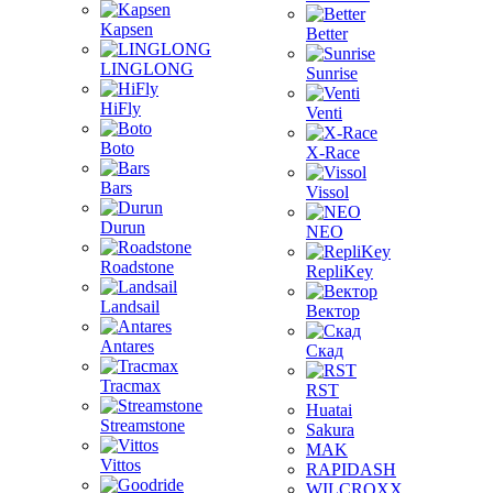
Kapsen
Better
LINGLONG
Sunrise
HiFly
Venti
Boto
X-Race
Bars
Vissol
Durun
NEO
Roadstone
RepliKey
Landsail
Вектор
Antares
Скад
Tracmax
RST
Huatai
Streamstone
Sakura
MAK
Vittos
RAPIDASH
WILCROXX