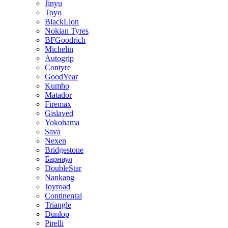
Jinyu
Toyo
BlackLion
Nokian Tyres
BFGoodrich
Michelin
Autogrip
Contyre
GoodYear
Kumho
Matador
Firemax
Gislaved
Yokohama
Sava
Nexen
Bridgestone
Барнаул
DoubleStar
Nankang
Joyroad
Continental
Triangle
Dunlop
Pirelli