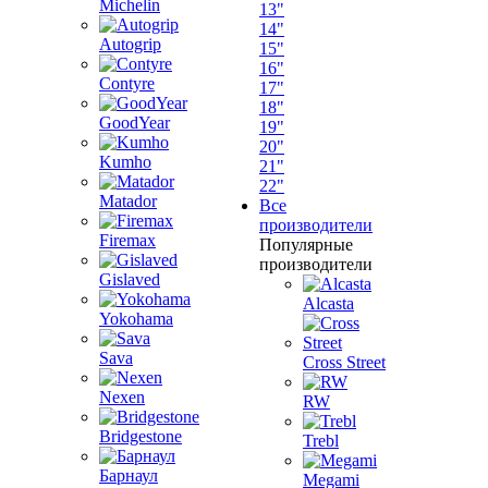
Michelin
13"
14"
Autogrip
15"
16"
Contyre
17"
18"
GoodYear
19"
20"
Kumho
21"
22"
Matador
Все
производители
Firemax
Популярные
производители
Gislaved
Alcasta
Yokohama
Sava
Cross Street
Nexen
RW
Bridgestone
Trebl
Барнаул
Megami