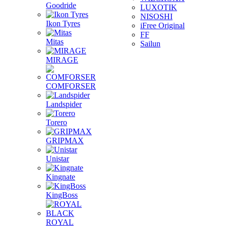
Goodride
LUXOTIK
NISOSHI
Ikon Tyres
iFree Original
FF
Mitas
Sailun
MIRAGE
COMFORSER
Landspider
Torero
GRIPMAX
Unistar
Kingnate
KingBoss
ROYAL