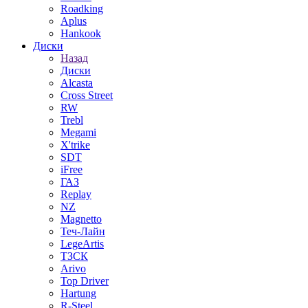
Roadking
Aplus
Hankook
Диски
Назад
Диски
Alcasta
Cross Street
RW
Trebl
Megami
X'trike
SDT
iFree
ГАЗ
Replay
NZ
Magnetto
Теч-Лайн
LegeArtis
ТЗСК
Arivo
Top Driver
Hartung
R-Steel