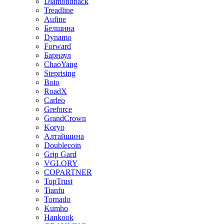
Diamondback
Treadline
Aufine
Белшина
Dynamo
Forward
Барнаул
ChaoYang
Steprising
Boto
RoadX
Carleo
Greforce
GrandCrown
Koryo
Алтайшина
Doublecoin
Grip Gard
VGLORY
COPARTNER
TopTrust
Tianfu
Tornado
Kumho
Hankook