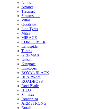
Landsail
Antares
Tracmax
Streamstone
Vittos
Goodride
Ikon Tyres
Mitas
MIRAGE
COMFORSER
Landspider
Torero
GRIPMAX
Unistar
Kingnate
KingBoss
ROYAL BLACK
BEARWAY
ROADBOSS
RockBlade
HILO
Sumaxx
Roadcruza
ARMSTRONG
Rotalla