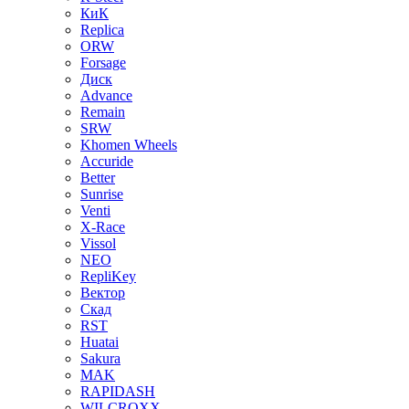
КиК
Replica
ORW
Forsage
Диск
Advance
Remain
SRW
Khomen Wheels
Accuride
Better
Sunrise
Venti
X-Race
Vissol
NEO
RepliKey
Вектор
Скад
RST
Huatai
Sakura
MAK
RAPIDASH
WILCROXX