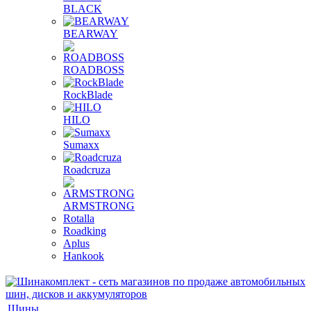
BLACK
BEARWAY
ROADBOSS
RockBlade
HILO
Sumaxx
Roadcruza
ARMSTRONG
Rotalla
Roadking
Aplus
Hankook
Шины