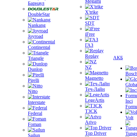
Megami
Барнаул
X'trike
DoubleStar
SDT
Nankang
iFree
Joyroad
ГАЗ
Continental
Replay
АКБ
Triangle
NZ
Dunlop
Bosc
Magnetto
Pirelli
Globa
Теч-Лайн
Nitto
LegeArtis
Inci
Interstate
Formu
ТЗСК
Federal
Volt
Arivo
Foman
Top Driver
Tungs
Sailun