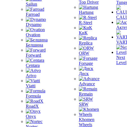
Top Driver
Tungs
Sailun
Hartung
Farroad
CAU
R-Steel
Dynamo
Акте
КиК
Ovation
VAR
Replica
Белшина
ORW
Forward
Next
Level
Forsage
Centara
Диск
Arivo
Advance
Viatti
Remain
Formula
SRW
RoadX
Onyx
Khomen
Wheels
Nortec