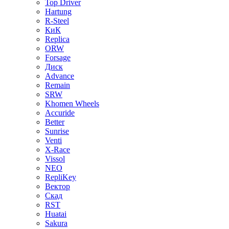
Top Driver
Hartung
R-Steel
КиК
Replica
ORW
Forsage
Диск
Advance
Remain
SRW
Khomen Wheels
Accuride
Better
Sunrise
Venti
X-Race
Vissol
NEO
RepliKey
Вектор
Скад
RST
Huatai
Sakura