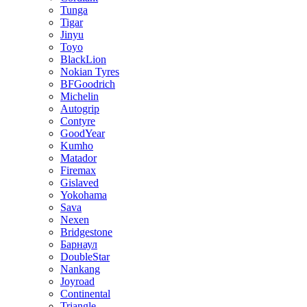
Tunga
Tigar
Jinyu
Toyo
BlackLion
Nokian Tyres
BFGoodrich
Michelin
Autogrip
Contyre
GoodYear
Kumho
Matador
Firemax
Gislaved
Yokohama
Sava
Nexen
Bridgestone
Барнаул
DoubleStar
Nankang
Joyroad
Continental
Triangle