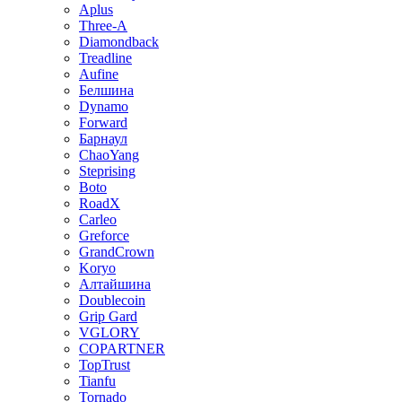
Aplus
Three-A
Diamondback
Treadline
Aufine
Белшина
Dynamo
Forward
Барнаул
ChaoYang
Steprising
Boto
RoadX
Carleo
Greforce
GrandCrown
Koryo
Алтайшина
Doublecoin
Grip Gard
VGLORY
COPARTNER
TopTrust
Tianfu
Tornado