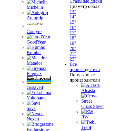
Стальные диски
Диаметр обода
Michelin
13"
14"
Autogrip
15"
16"
Contyre
17"
18"
GoodYear
19"
20"
Kumho
21"
22"
Matador
Все
производители
Firemax
Популярные
производители
Gislaved
Alcasta
Yokohama
Cross Street
Sava
RW
Nexen
Trebl
Bridgestone