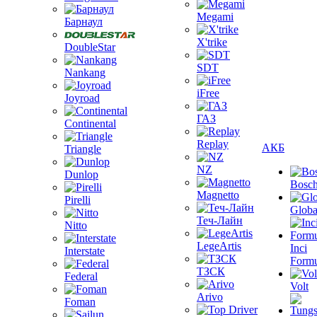
Megami
Барнаул
X'trike
DoubleStar
SDT
Nankang
iFree
Joyroad
ГАЗ
Continental
Replay
АКБ
Triangle
NZ
Dunlop
Bosc
Magnetto
Pirelli
Globa
Теч-Лайн
Nitto
LegeArtis
Inci
Interstate
Formu
ТЗСК
Federal
Volt
Arivo
Foman