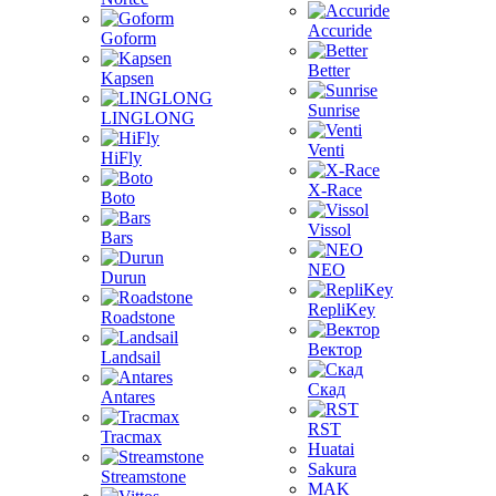
Accuride
Goform
Better
Kapsen
Sunrise
LINGLONG
Venti
HiFly
X-Race
Boto
Vissol
Bars
NEO
Durun
RepliKey
Roadstone
Вектор
Landsail
Скад
Antares
RST
Tracmax
Huatai
Sakura
Streamstone
MAK