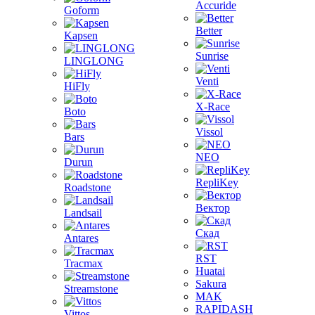
Accuride
Goform
Better
Kapsen
Sunrise
LINGLONG
Venti
HiFly
X-Race
Boto
Vissol
Bars
NEO
Durun
RepliKey
Roadstone
Вектор
Landsail
Скад
Antares
RST
Tracmax
Huatai
Sakura
Streamstone
MAK
RAPIDASH
Vittos