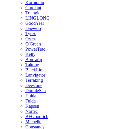
Kormoran
Cordiant
Triangle
LINGLONG
GoodYear
Daewoo
Tyrex
Омск
O'Green
PowerTrac
Kelly
Волтайр
Taitong
BlackLion
Lanvigator
Terraking
Deestone
DoubleStar
Haida
Fulda
Kapsen
Nortec
BFGoodrich
Michelin
Constancy