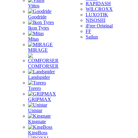
RAPIDASH
Vittos
WILCROXX
LUXOTIK
Goodride
NISOSHI
iFree Original
Ikon Tyres
FF
Sailun
Mitas
MIRAGE
COMFORSER
Landspider
Torero
GRIPMAX
Unistar
Kingnate
KingBoss