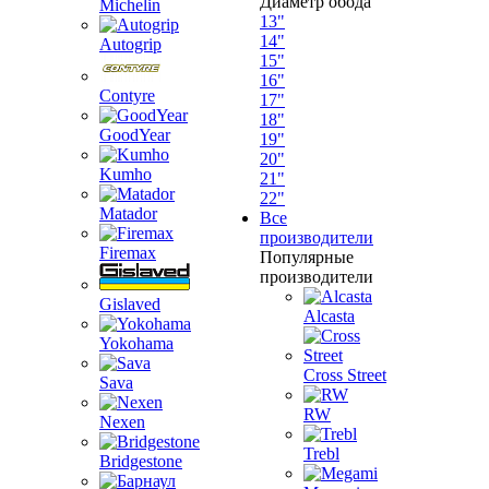
Диаметр обода
Michelin
13"
14"
Autogrip
15"
16"
Contyre
17"
18"
GoodYear
19"
20"
Kumho
21"
22"
Matador
Все
производители
Firemax
Популярные
производители
Gislaved
Alcasta
Yokohama
Cross Street
Sava
RW
Nexen
Trebl
Bridgestone