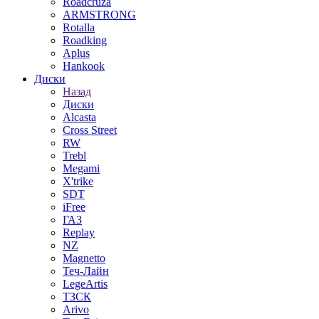
Roadcruza
ARMSTRONG
Rotalla
Roadking
Aplus
Hankook
Диски
Назад
Диски
Alcasta
Cross Street
RW
Trebl
Megami
X'trike
SDT
iFree
ГАЗ
Replay
NZ
Magnetto
Теч-Лайн
LegeArtis
ТЗСК
Arivo