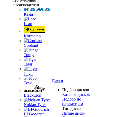
Популярные
производители
Кама
Leao
Kormoran
Cordiant
Tunga
Tigar
Jinyu
Диски
Toyo
Подбор дисков
Каталог дисков
BlackLion
Подбор по
параметрам
Nokian Tyres
Тип диска
Литые диски
BFGoodrich