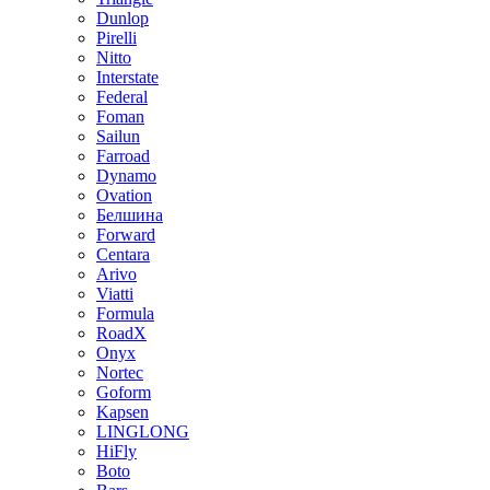
Dunlop
Pirelli
Nitto
Interstate
Federal
Foman
Sailun
Farroad
Dynamo
Ovation
Белшина
Forward
Centara
Arivo
Viatti
Formula
RoadX
Onyx
Nortec
Goform
Kapsen
LINGLONG
HiFly
Boto