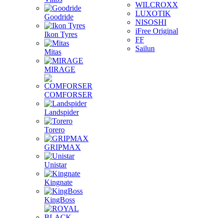
WILCROXX
LUXOTIK
Goodride
NISOSHI
iFree Original
Ikon Tyres
FF
Sailun
Mitas
MIRAGE
COMFORSER
Landspider
Torero
GRIPMAX
Unistar
Kingnate
KingBoss