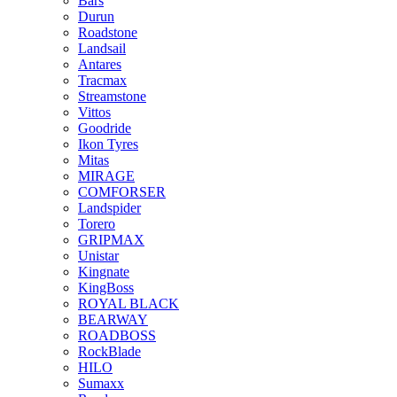
Bars
Durun
Roadstone
Landsail
Antares
Tracmax
Streamstone
Vittos
Goodride
Ikon Tyres
Mitas
MIRAGE
COMFORSER
Landspider
Torero
GRIPMAX
Unistar
Kingnate
KingBoss
ROYAL BLACK
BEARWAY
ROADBOSS
RockBlade
HILO
Sumaxx