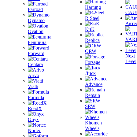
Hartung
Farroad
CAU
R-Steel
Dynamo
Акте
КиК
Ovation
VAR
Replica
Белшина
ORW
Forward
Next
Level
Forsage
Centara
Диск
Arivo
Advance
Viatti
Remain
Formula
SRW
RoadX
Onyx
Khomen
Wheels
Nortec