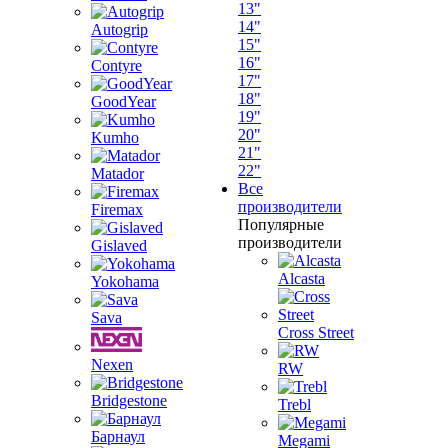
13"
14"
Autogrip
15"
16"
Contyre
17"
18"
GoodYear
19"
20"
Kumho
21"
22"
Matador
Все
производители
Firemax
Популярные
производители
Gislaved
Alcasta
Yokohama
Sava
Cross Street
Nexen
RW
Bridgestone
Trebl
Барнаул
Megami