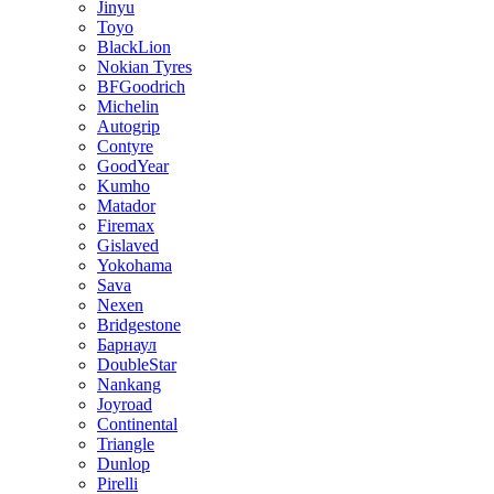
Jinyu
Toyo
BlackLion
Nokian Tyres
BFGoodrich
Michelin
Autogrip
Contyre
GoodYear
Kumho
Matador
Firemax
Gislaved
Yokohama
Sava
Nexen
Bridgestone
Барнаул
DoubleStar
Nankang
Joyroad
Continental
Triangle
Dunlop
Pirelli