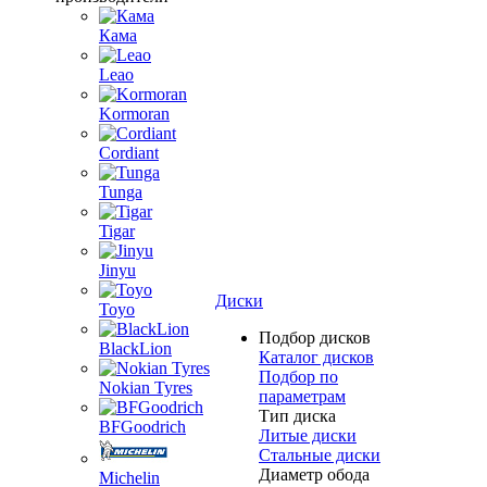
Кама
Leao
Kormoran
Cordiant
Tunga
Tigar
Jinyu
Диски
Toyo
Подбор дисков
BlackLion
Каталог дисков
Подбор по
Nokian Tyres
параметрам
Тип диска
BFGoodrich
Литые диски
Стальные диски
Диаметр обода
Michelin