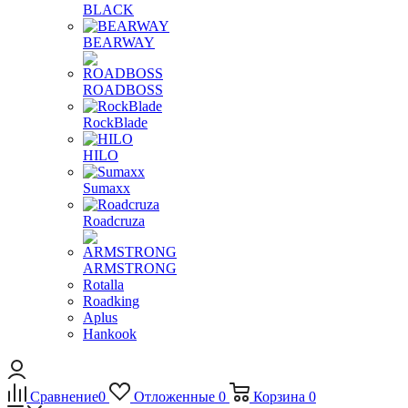
BLACK
BEARWAY
ROADBOSS
RockBlade
HILO
Sumaxx
Roadcruza
ARMSTRONG
Rotalla
Roadking
Aplus
Hankook
Сравнение
0
Отложенные
0
Корзина
0