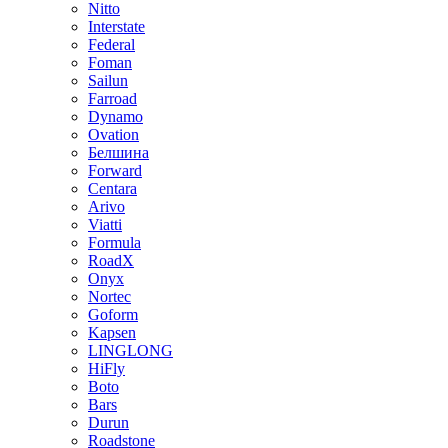
Nitto
Interstate
Federal
Foman
Sailun
Farroad
Dynamo
Ovation
Белшина
Forward
Centara
Arivo
Viatti
Formula
RoadX
Onyx
Nortec
Goform
Kapsen
LINGLONG
HiFly
Boto
Bars
Durun
Roadstone