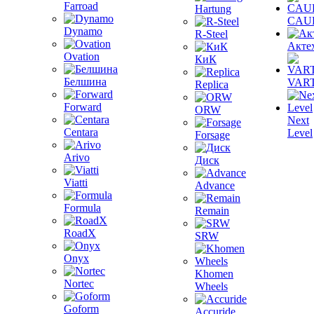
Farroad
Hartung
CAU
Dynamo
R-Steel
Акте
Ovation
КиК
Белшина
VAR
Replica
Forward
ORW
Next
Centara
Level
Forsage
Arivo
Диск
Viatti
Advance
Formula
Remain
RoadX
SRW
Onyx
Khomen
Nortec
Wheels
Goform
Accuride