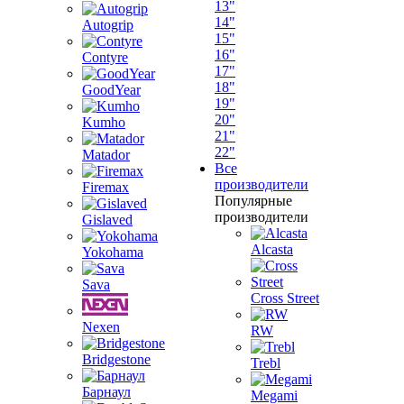
13"
14"
Autogrip
15"
16"
Contyre
17"
18"
GoodYear
19"
20"
Kumho
21"
22"
Matador
Все
производители
Firemax
Популярные
производители
Gislaved
Alcasta
Yokohama
Sava
Cross Street
Nexen
RW
Bridgestone
Trebl
Барнаул
Megami