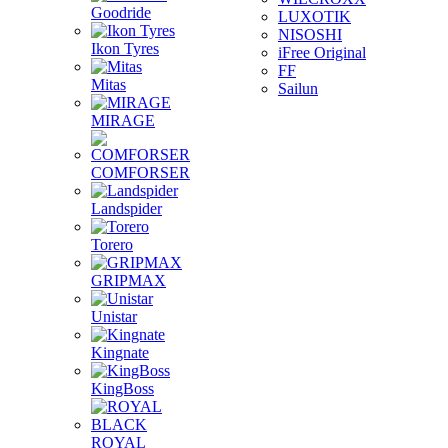
Goodride
LUXOTIK
NISOSHI
Ikon Tyres
iFree Original
FF
Mitas
Sailun
MIRAGE
COMFORSER
Landspider
Torero
GRIPMAX
Unistar
Kingnate
KingBoss
ROYAL