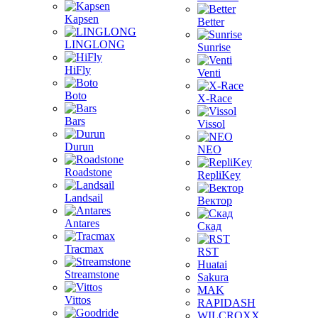
Kapsen
Better
LINGLONG
Sunrise
HiFly
Venti
Boto
X-Race
Bars
Vissol
Durun
NEO
Roadstone
RepliKey
Landsail
Вектор
Antares
Скад
Tracmax
RST
Huatai
Streamstone
Sakura
MAK
Vittos
RAPIDASH
WILCROXX