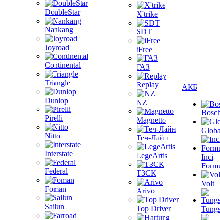
DoubleStar
X'trike
Nankang
SDT
Joyroad
iFree
Continental
ГАЗ
Triangle
Replay
АКБ
Dunlop
NZ
Bosc
Pirelli
Magnetto
Globa
Nitto
Теч-Лайн
Interstate
LegeArtis
Inci
Formu
Federal
ТЗСК
Volt
Foman
Arivo
Sailun
Top Driver
Tungs