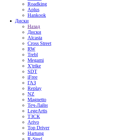
Roadking
Aplus
Hankook
Диски
Назад
Диски
Alcasta
Cross Street
RW
Trebl
Megami
X'trike
SDT
iFree
ГАЗ
Replay
NZ
Magnetto
Теч-Лайн
LegeArtis
ТЗСК
Arivo
Top Driver
Hartung
R-Steel