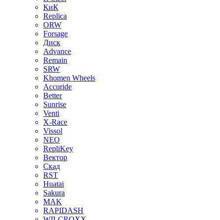
КиК
Replica
ORW
Forsage
Диск
Advance
Remain
SRW
Khomen Wheels
Accuride
Better
Sunrise
Venti
X-Race
Vissol
NEO
RepliKey
Вектор
Скад
RST
Huatai
Sakura
MAK
RAPIDASH
WILCROXX