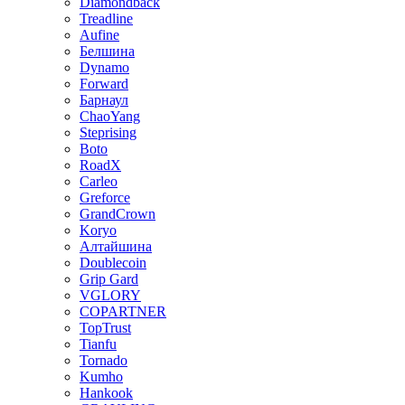
Diamondback
Treadline
Aufine
Белшина
Dynamo
Forward
Барнаул
ChaoYang
Steprising
Boto
RoadX
Carleo
Greforce
GrandCrown
Koryo
Алтайшина
Doublecoin
Grip Gard
VGLORY
COPARTNER
TopTrust
Tianfu
Tornado
Kumho
Hankook