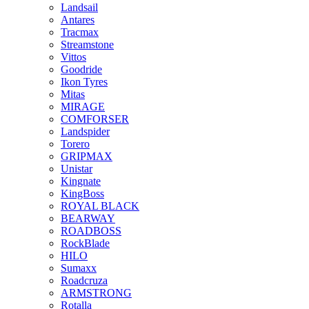
Landsail
Antares
Tracmax
Streamstone
Vittos
Goodride
Ikon Tyres
Mitas
MIRAGE
COMFORSER
Landspider
Torero
GRIPMAX
Unistar
Kingnate
KingBoss
ROYAL BLACK
BEARWAY
ROADBOSS
RockBlade
HILO
Sumaxx
Roadcruza
ARMSTRONG
Rotalla