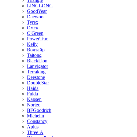
Triangle
LINGLONG
GoodYear
Daewoo
Tyrex
Омск
O'Green
PowerTrac
Kelly
Волтайр
Taitong
BlackLion
Lanvigator
Terraking
Deestone
DoubleStar
Haida
Fulda
Kapsen
Nortec
BFGoodrich
Michelin
Constancy
Aplus
Three-A