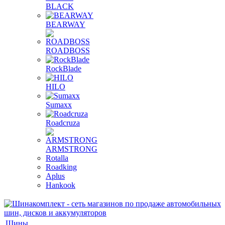
BLACK
BEARWAY
ROADBOSS
RockBlade
HILO
Sumaxx
Roadcruza
ARMSTRONG
Rotalla
Roadking
Aplus
Hankook
Шины