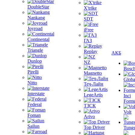
DoubleStar
X'trike
Nankang
SDT
Joyroad
iFree
Continental
ГАЗ
Triangle
Replay
АКБ
Dunlop
NZ
Bosc
Pirelli
Magnetto
Globa
Nitto
Теч-Лайн
Interstate
LegeArtis
Inci
Formu
Federal
ТЗСК
Volt
Foman
Arivo
Sailun
Top Driver
Tungs