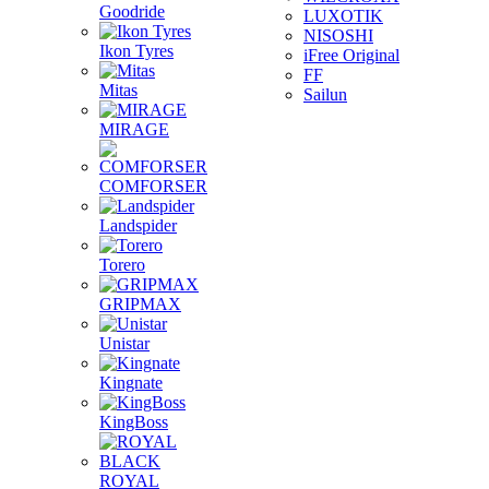
Goodride
LUXOTIK
NISOSHI
Ikon Tyres
iFree Original
FF
Mitas
Sailun
MIRAGE
COMFORSER
Landspider
Torero
GRIPMAX
Unistar
Kingnate
KingBoss
ROYAL