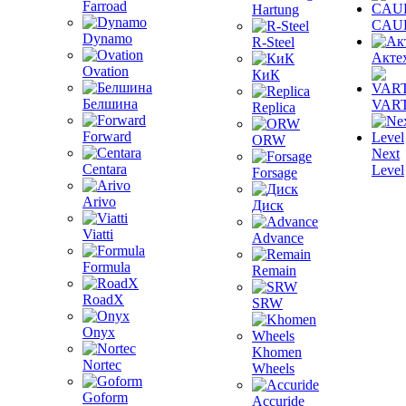
Farroad
Hartung
CAU
Dynamo
R-Steel
Акте
Ovation
КиК
Белшина
VAR
Replica
Forward
ORW
Next
Centara
Level
Forsage
Arivo
Диск
Viatti
Advance
Formula
Remain
RoadX
SRW
Onyx
Khomen
Nortec
Wheels
Goform
Accuride