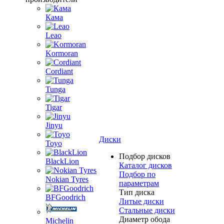
Кама
Leao
Kormoran
Cordiant
Tunga
Tigar
Jinyu
Диски
Toyo
Подбор дисков
BlackLion
Каталог дисков
Подбор по
Nokian Tyres
параметрам
Тип диска
BFGoodrich
Литые диски
Стальные диски
Диаметр обода
Michelin