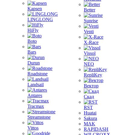
Kapsen
Better
LINGLONG
Sunrise
HiFly
Venti
Boto
X-Race
Bars
Vissol
Durun
NEO
Roadstone
RepliKey
Landsail
Вектор
Antares
Скад
Tracmax
RST
Huatai
Streamstone
Sakura
MAK
Vittos
RAPIDASH
WILCROXX