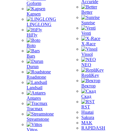
Accuride
Goform
Better
Kapsen
Sunrise
LINGLONG
Venti
HiFly
X-Race
Boto
Vissol
Bars
NEO
Durun
RepliKey
Roadstone
Вектор
Landsail
Скад
Antares
RST
Tracmax
Huatai
Sakura
Streamstone
MAK
RAPIDASH
Vittos