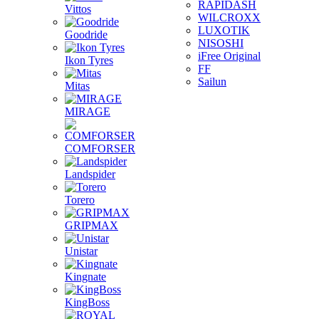
RAPIDASH
Vittos
WILCROXX
LUXOTIK
Goodride
NISOSHI
iFree Original
Ikon Tyres
FF
Sailun
Mitas
MIRAGE
COMFORSER
Landspider
Torero
GRIPMAX
Unistar
Kingnate
KingBoss