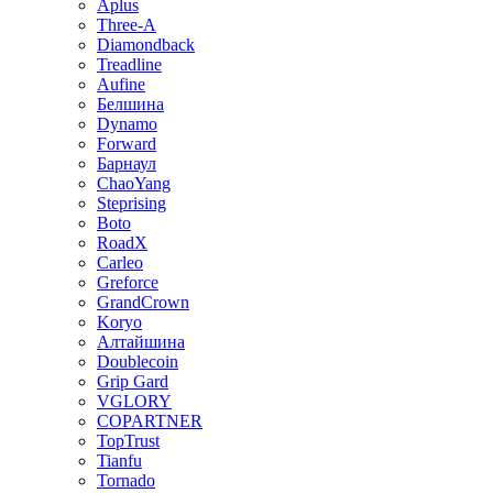
Aplus
Three-A
Diamondback
Treadline
Aufine
Белшина
Dynamo
Forward
Барнаул
ChaoYang
Steprising
Boto
RoadX
Carleo
Greforce
GrandCrown
Koryo
Алтайшина
Doublecoin
Grip Gard
VGLORY
COPARTNER
TopTrust
Tianfu
Tornado