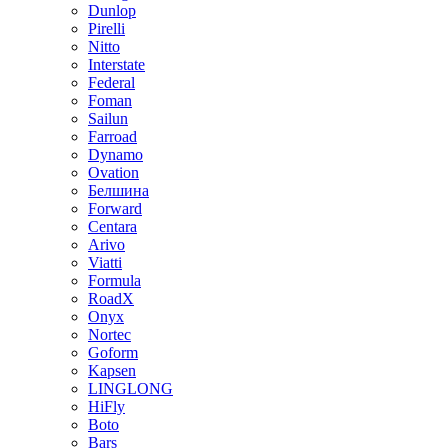
Dunlop
Pirelli
Nitto
Interstate
Federal
Foman
Sailun
Farroad
Dynamo
Ovation
Белшина
Forward
Centara
Arivo
Viatti
Formula
RoadX
Onyx
Nortec
Goform
Kapsen
LINGLONG
HiFly
Boto
Bars