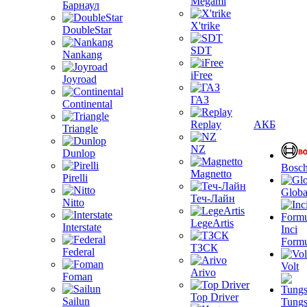
Megami
Барнаул
X'trike
DoubleStar
SDT
Nankang
iFree
Joyroad
ГАЗ
Continental
Replay
АКБ
Triangle
NZ
Dunlop
Bosc
Magnetto
Pirelli
Globa
Теч-Лайн
Nitto
LegeArtis
Interstate
Inci
Formu
ТЗСК
Federal
Volt
Arivo
Foman
Top Driver
Sailun
Tungs