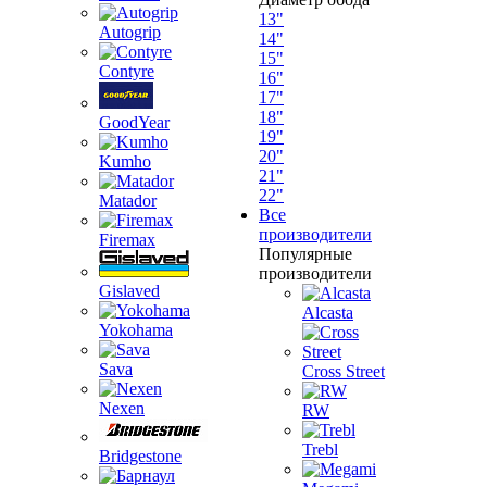
13"
Autogrip
14"
15"
Contyre
16"
17"
18"
GoodYear
19"
20"
Kumho
21"
22"
Matador
Все
производители
Firemax
Популярные
производители
Gislaved
Alcasta
Yokohama
Sava
Cross Street
Nexen
RW
Trebl
Bridgestone