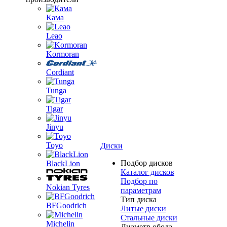
Кама
Leao
Kormoran
Cordiant
Tunga
Tigar
Jinyu
Toyo
Диски
Подбор дисков
BlackLion
Каталог дисков
Подбор по
Nokian Tyres
параметрам
Тип диска
BFGoodrich
Литые диски
Стальные диски
Michelin
Диаметр обода