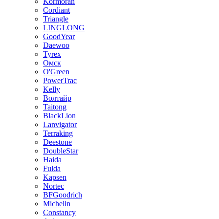
Kormoran
Cordiant
Triangle
LINGLONG
GoodYear
Daewoo
Tyrex
Омск
O'Green
PowerTrac
Kelly
Волтайр
Taitong
BlackLion
Lanvigator
Terraking
Deestone
DoubleStar
Haida
Fulda
Kapsen
Nortec
BFGoodrich
Michelin
Constancy