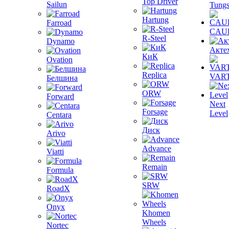
Top Driver
Sailun
Tungs
Hartung
Farroad
CAU
R-Steel
Dynamo
Акте
КиК
Ovation
Replica
VAR
Белшина
ORW
Forward
Next
Forsage
Level
Centara
Диск
Arivo
Advance
Viatti
Remain
Formula
SRW
RoadX
Onyx
Khomen
Wheels
Nortec