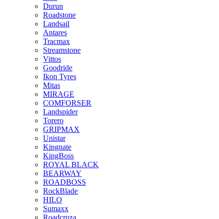
Durun
Roadstone
Landsail
Antares
Tracmax
Streamstone
Vittos
Goodride
Ikon Tyres
Mitas
MIRAGE
COMFORSER
Landspider
Torero
GRIPMAX
Unistar
Kingnate
KingBoss
ROYAL BLACK
BEARWAY
ROADBOSS
RockBlade
HILO
Sumaxx
Roadcruza