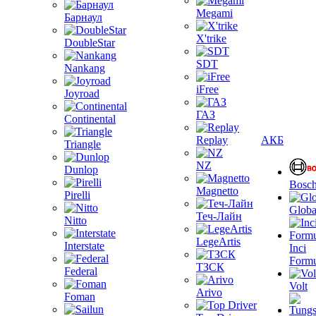
Megami
Барнаул
X'trike
DoubleStar
SDT
Nankang
iFree
Joyroad
ГАЗ
Continental
Replay
АКБ
Triangle
NZ
Dunlop
Bosc
Magnetto
Pirelli
Globa
Теч-Лайн
Nitto
LegeArtis
Interstate
Inci
Formu
ТЗСК
Federal
Volt
Arivo
Foman