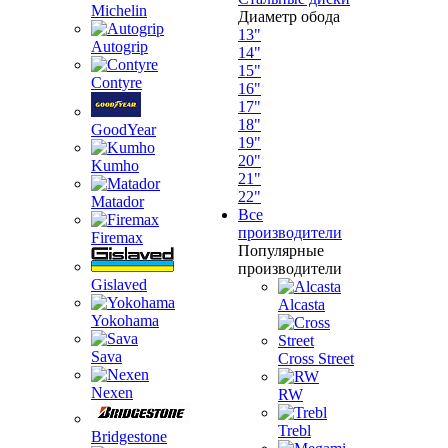
Michelin
Диаметр обода
13"
Autogrip
14"
15"
Contyre
16"
17"
18"
GoodYear
19"
20"
Kumho
21"
22"
Matador
Все
производители
Firemax
Популярные
производители
Gislaved
Alcasta
Yokohama
Sava
Cross Street
Nexen
RW
Trebl
Bridgestone