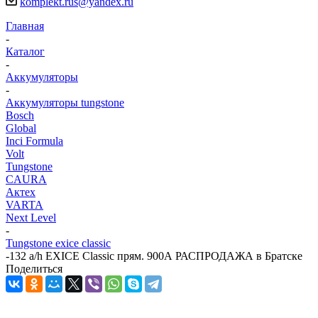
komplekt.rus@yandex.ru
Главная
-
Каталог
-
Аккумуляторы
-
Аккумуляторы tungstone
Bosch
Global
Inci Formula
Volt
Tungstone
CAURA
Актех
VARTA
Next Level
-
Tungstone exice classic
-
132 a/h EXICE Classic прям. 900А РАСПРОДАЖА в Братске
Поделиться