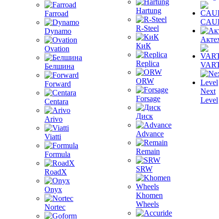
Hartung
Farroad
CAU
R-Steel
Dynamo
Акте
КиК
Ovation
Replica
VAR
Белшина
ORW
Forward
Next
Forsage
Level
Centara
Диск
Arivo
Advance
Viatti
Remain
Formula
SRW
RoadX
Onyx
Khomen
Wheels
Nortec