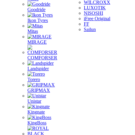
WILCROXX
LUXOTIK
Goodride
NISOSHI
iFree Original
Ikon Tyres
FF
Sailun
Mitas
MIRAGE
COMFORSER
Landspider
Torero
GRIPMAX
Unistar
Kingnate
KingBoss