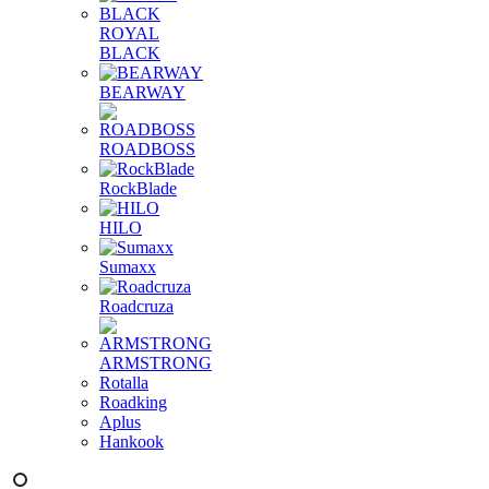
ROYAL
BLACK
BEARWAY
ROADBOSS
RockBlade
HILO
Sumaxx
Roadcruza
ARMSTRONG
Rotalla
Roadking
Aplus
Hankook