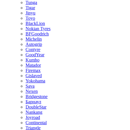
Tunga
Tigar
Jinyu
Toyo
BlackLion
Nokian Tyres
BFGoodrich
Michelin
Autogrip
Contyre
GoodYear
Kumho
Matador
Firemax
Gislaved
Yokohama
Sava
Nexen
Bridgestone
Барнаул
DoubleStar
Nankang
Joyroad
Continental
Triangle