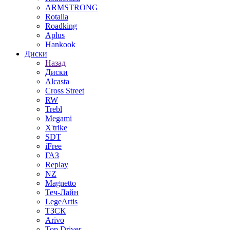
ARMSTRONG
Rotalla
Roadking
Aplus
Hankook
Диски
Назад
Диски
Alcasta
Cross Street
RW
Trebl
Megami
X'trike
SDT
iFree
ГАЗ
Replay
NZ
Magnetto
Теч-Лайн
LegeArtis
ТЗСК
Arivo
Top Driver