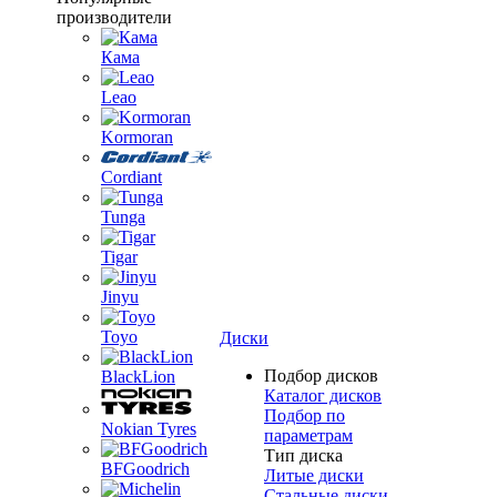
производители
Кама
Leao
Kormoran
Cordiant
Tunga
Tigar
Jinyu
Toyo
Диски
Подбор дисков
BlackLion
Каталог дисков
Подбор по
Nokian Tyres
параметрам
Тип диска
BFGoodrich
Литые диски
Стальные диски