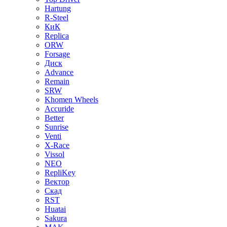
Hartung
R-Steel
КиК
Replica
ORW
Forsage
Диск
Advance
Remain
SRW
Khomen Wheels
Accuride
Better
Sunrise
Venti
X-Race
Vissol
NEO
RepliKey
Вектор
Скад
RST
Huatai
Sakura