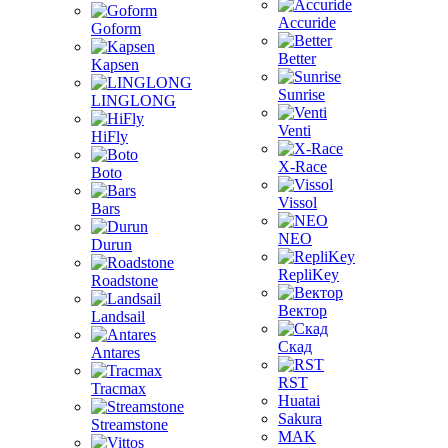
Accuride
Goform
Better
Kapsen
Sunrise
LINGLONG
Venti
HiFly
X-Race
Boto
Vissol
Bars
NEO
Durun
RepliKey
Roadstone
Вектор
Landsail
Скад
Antares
RST
Tracmax
Huatai
Sakura
Streamstone
MAK