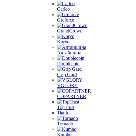
Carleo
Greforce
GrandCrown
Koryo
Алтайшина
Doublecoin
Grip Gard
VGLORY
COPARTNER
TopTrust
Tianfu
Tornado
Kumho