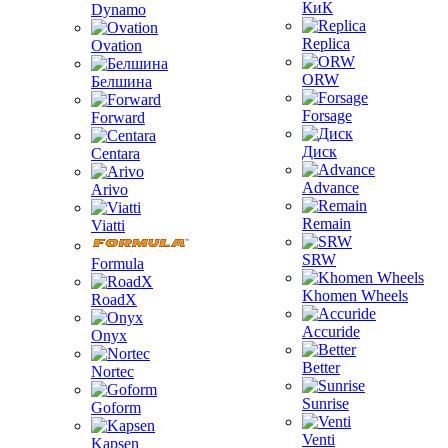
КиК
Dynamo
Replica
Ovation
ORW
Белшина
Forsage
Forward
Диск
Centara
Advance
Arivo
Remain
Viatti
SRW
Formula
Khomen Wheels
RoadX
Accuride
Onyx
Better
Nortec
Sunrise
Goform
Venti
Kapsen