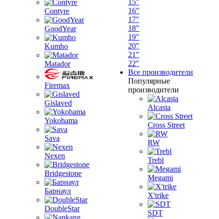
15"
16"
Contyre
17"
18"
GoodYear
19"
20"
Kumho
21"
22"
Matador
Все производители
Популярные
Firemax
производители
Gislaved
Alcasta
Yokohama
Cross Street
Sava
RW
Nexen
Trebl
Bridgestone
Megami
Барнаул
X'trike
DoubleStar
SDT