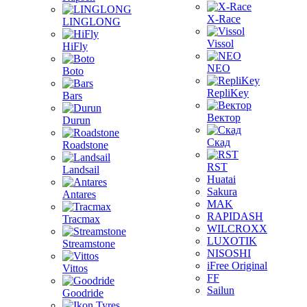
X-Race
LINGLONG
Vissol
HiFly
NEO
Boto
RepliKey
Bars
Вектор
Durun
Скад
Roadstone
RST
Landsail
Huatai
Sakura
Antares
MAK
RAPIDASH
Tracmax
WILCROXX
LUXOTIK
Streamstone
NISOSHI
iFree Original
Vittos
FF
Sailun
Goodride