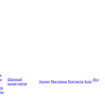
ж
а
Шинный
Все
Акции
Магазины
Контакты
Блог
калькулятор
ов
ны