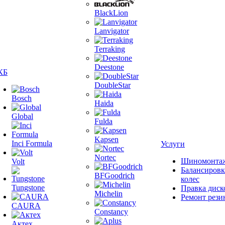
BlackLion
Lanvigator
Terraking
Deestone
КБ
DoubleStar
Bosch
Haida
Global
Fulda
Kapsen
Inci Formula
Услуги
Nortec
Шиномонта
Volt
Балансировк
BFGoodrich
колес
Tungstone
Правка диск
Michelin
Ремонт рези
CAURA
Constancy
Актех