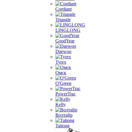
Cordiant
Triangle
LINGLONG
GoodYear
Daewoo
Tyrex
Омск
O'Green
PowerTrac
Kelly
Волтайр
Taitong