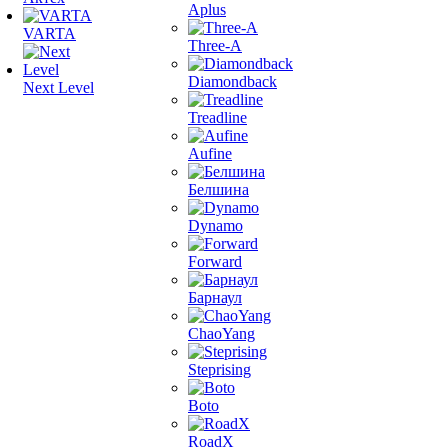
Aplus
VARTA
Three-A
Diamondback
Next Level
Treadline
Aufine
Белшина
Dynamo
Forward
Барнаул
ChaoYang
Steprising
Boto
RoadX