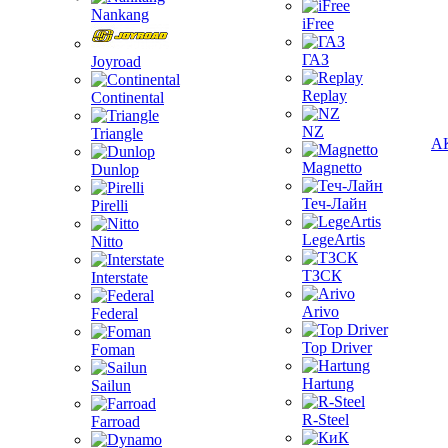
Nankang
iFree
ГАЗ
Joyroad
Replay
Continental
NZ
Triangle
А
Magnetto
Dunlop
Теч-Лайн
Pirelli
LegeArtis
Nitto
ТЗСК
Interstate
Arivo
Federal
Top Driver
Foman
Hartung
Sailun
R-Steel
Farroad