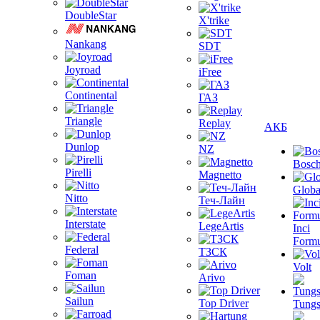
DoubleStar
X'trike
Nankang
SDT
Joyroad
iFree
Continental
ГАЗ
Triangle
Replay
АКБ
Dunlop
NZ
Bosc
Pirelli
Magnetto
Globa
Nitto
Теч-Лайн
Interstate
LegeArtis
Inci
Formu
Federal
ТЗСК
Volt
Foman
Arivo
Sailun
Top Driver
Tungs