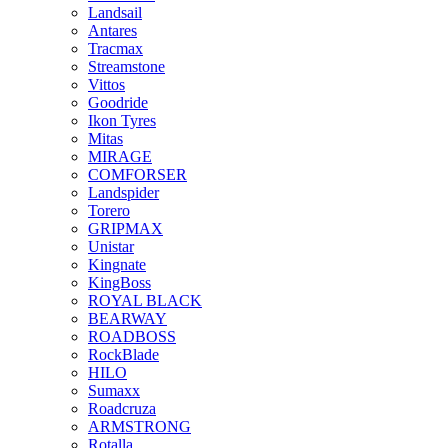
Landsail
Antares
Tracmax
Streamstone
Vittos
Goodride
Ikon Tyres
Mitas
MIRAGE
COMFORSER
Landspider
Torero
GRIPMAX
Unistar
Kingnate
KingBoss
ROYAL BLACK
BEARWAY
ROADBOSS
RockBlade
HILO
Sumaxx
Roadcruza
ARMSTRONG
Rotalla