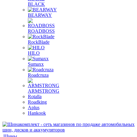
BLACK
BEARWAY
ROADBOSS
RockBlade
HILO
Sumaxx
Roadcruza
ARMSTRONG
Rotalla
Roadking
Aplus
Hankook
Шины