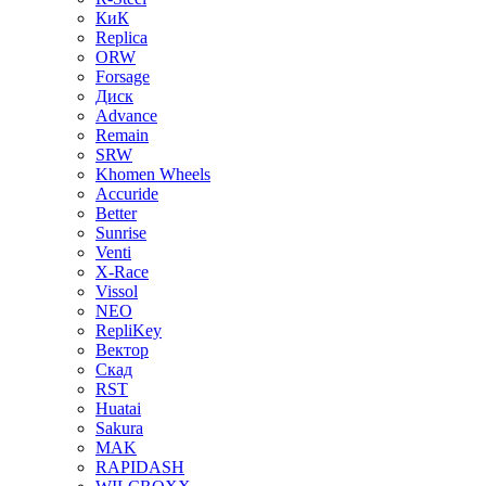
КиК
Replica
ORW
Forsage
Диск
Advance
Remain
SRW
Khomen Wheels
Accuride
Better
Sunrise
Venti
X-Race
Vissol
NEO
RepliKey
Вектор
Скад
RST
Huatai
Sakura
MAK
RAPIDASH