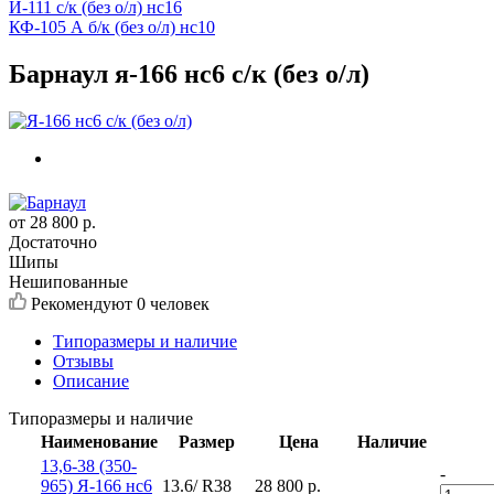
И-111 с/к (без о/л) нс16
КФ-105 А б/к (без о/л) нс10
Барнаул я-166 нс6 с/к (без о/л)
от
28 800
р.
Достаточно
Шипы
Нешипованные
Рекомендуют
0 человек
Типоразмеры и наличие
Отзывы
Описание
Типоразмеры и наличие
Наименование
Размер
Цена
Наличие
13,6-38 (350-
-
965) Я-166 нс6
13.6/ R38
28 800
р.