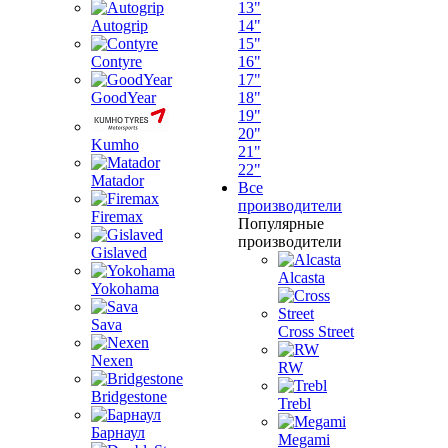
13"
Autogrip
14"
15"
Contyre
16"
17"
GoodYear
18"
19"
20"
Kumho
21"
22"
Matador
Все
производители
Firemax
Популярные
производители
Gislaved
Alcasta
Yokohama
Sava
Cross Street
Nexen
RW
Bridgestone
Trebl
Барнаул
Megami