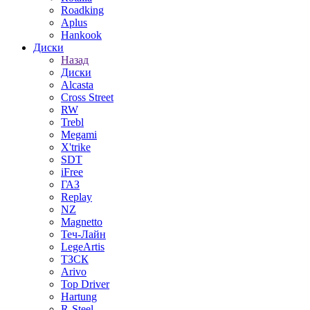
Roadking
Aplus
Hankook
Диски
Назад
Диски
Alcasta
Cross Street
RW
Trebl
Megami
X'trike
SDT
iFree
ГАЗ
Replay
NZ
Magnetto
Теч-Лайн
LegeArtis
ТЗСК
Arivo
Top Driver
Hartung
R-Steel