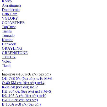
Koryo
Алтайшина
Doublecoin
Grip Gard
VGLORY
COPARTNER
TopTrust
Tianfu
Tornado
Kumho
Hankook
GRAYLING
GREENSTONE
TYRUN
Volex
Tianli
-
Барнаул я-166 нс6 с/к (без о/л)
ОИ-73Б б/к (без о/л) нс16 M+S
О-40 БМ с/к (без о/л) нс14
К-84 с/к (без о/л) нс12
ИД-304 с/к (без о/л) нс18 M+S
КФ-105 А с/к (без о/л) нс10
В-103 нс8 с/к (без о/л)
В-105А нс8 с/к (без о/л)