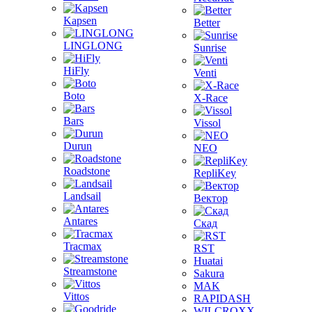
Kapsen
Better
LINGLONG
Sunrise
HiFly
Venti
Boto
X-Race
Bars
Vissol
Durun
NEO
Roadstone
RepliKey
Landsail
Вектор
Antares
Скад
Tracmax
RST
Huatai
Streamstone
Sakura
MAK
Vittos
RAPIDASH
WILCROXX