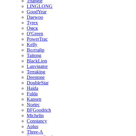
Triangle
LINGLONG
GoodYear
Daewoo
Tyrex
Омск
O'Green
PowerTrac
Kelly
Волтайр
Taitong
BlackLion
Lanvigator
Terraking
Deestone
DoubleStar
Haida
Fulda
Kapsen
Nortec
BFGoodrich
Michelin
Constancy
Aplus
Three-A