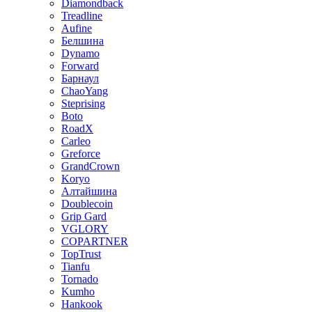
Diamondback
Treadline
Aufine
Белшина
Dynamo
Forward
Барнаул
ChaoYang
Steprising
Boto
RoadX
Carleo
Greforce
GrandCrown
Koryo
Алтайшина
Doublecoin
Grip Gard
VGLORY
COPARTNER
TopTrust
Tianfu
Tornado
Kumho
Hankook