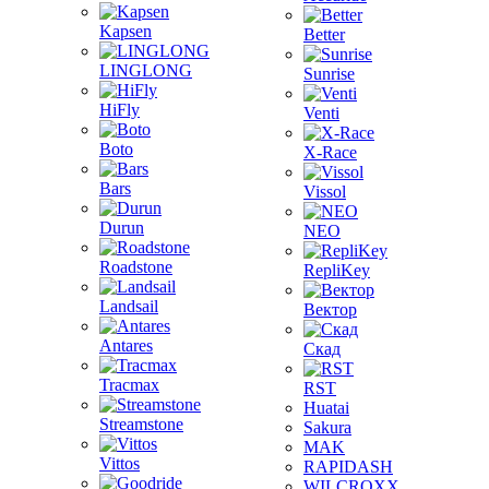
Kapsen
Better
LINGLONG
Sunrise
HiFly
Venti
Boto
X-Race
Bars
Vissol
Durun
NEO
Roadstone
RepliKey
Landsail
Вектор
Antares
Скад
Tracmax
RST
Huatai
Streamstone
Sakura
MAK
Vittos
RAPIDASH
WILCROXX