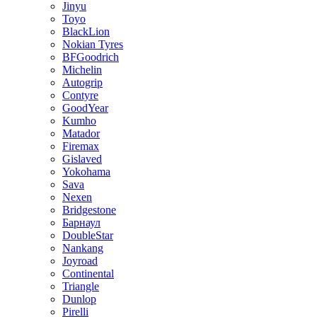
Jinyu
Toyo
BlackLion
Nokian Tyres
BFGoodrich
Michelin
Autogrip
Contyre
GoodYear
Kumho
Matador
Firemax
Gislaved
Yokohama
Sava
Nexen
Bridgestone
Барнаул
DoubleStar
Nankang
Joyroad
Continental
Triangle
Dunlop
Pirelli