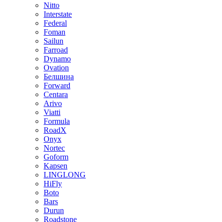
Nitto
Interstate
Federal
Foman
Sailun
Farroad
Dynamo
Ovation
Белшина
Forward
Centara
Arivo
Viatti
Formula
RoadX
Onyx
Nortec
Goform
Kapsen
LINGLONG
HiFly
Boto
Bars
Durun
Roadstone