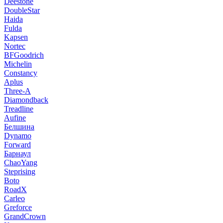
Deestone
DoubleStar
Haida
Fulda
Kapsen
Nortec
BFGoodrich
Michelin
Constancy
Aplus
Three-A
Diamondback
Treadline
Aufine
Белшина
Dynamo
Forward
Барнаул
ChaoYang
Steprising
Boto
RoadX
Carleo
Greforce
GrandCrown