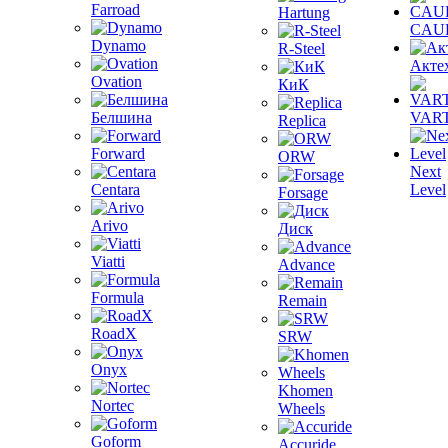
Farroad
Hartung
CAU
Dynamo
R-Steel
Акте
Ovation
КиК
Белшина
VAR
Replica
Forward
ORW
Next
Centara
Level
Forsage
Arivo
Диск
Viatti
Advance
Formula
Remain
RoadX
SRW
Onyx
Khomen
Nortec
Wheels
Goform
Accuride