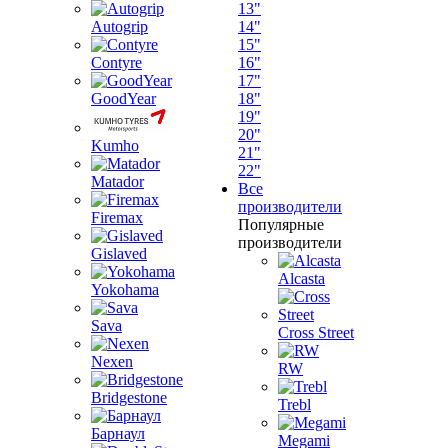
13"
Autogrip
14"
15"
Contyre
16"
17"
GoodYear
18"
19"
20"
Kumho
21"
22"
Matador
Все
производители
Firemax
Популярные
производители
Gislaved
Alcasta
Yokohama
Sava
Cross Street
Nexen
RW
Bridgestone
Trebl
Барнаул
Megami