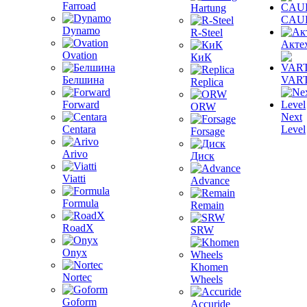
Farroad
Hartung
CAU
Dynamo
R-Steel
Акте
Ovation
КиК
Белшина
VAR
Replica
Forward
ORW
Next
Centara
Level
Forsage
Arivo
Диск
Viatti
Advance
Formula
Remain
RoadX
SRW
Onyx
Khomen
Nortec
Wheels
Goform
Accuride