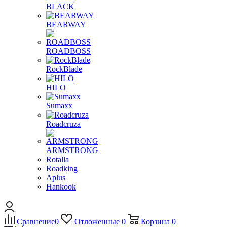
BLACK
BEARWAY
ROADBOSS
RockBlade
HILO
Sumaxx
Roadcruza
ARMSTRONG
Rotalla
Roadking
Aplus
Hankook
Сравнение
0
Отложенные
0
Корзина
0