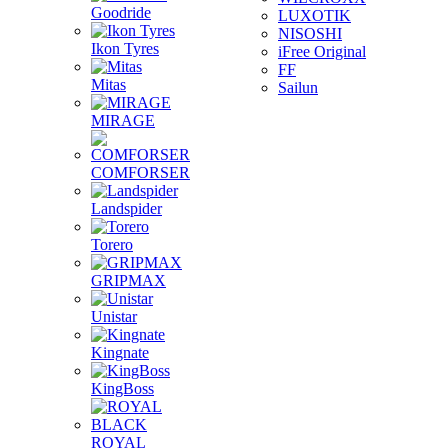
Goodride
LUXOTIK
NISOSHI
Ikon Tyres
iFree Original
FF
Mitas
Sailun
MIRAGE
COMFORSER
Landspider
Torero
GRIPMAX
Unistar
Kingnate
KingBoss
ROYAL