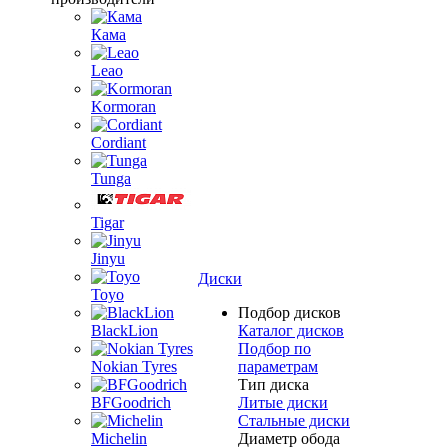
Кама
Leao
Kormoran
Cordiant
Tunga
Tigar
Jinyu
Диски
Toyo
Подбор дисков
BlackLion
Каталог дисков
Подбор по
Nokian Tyres
параметрам
Тип диска
BFGoodrich
Литые диски
Стальные диски
Michelin
Диаметр обода