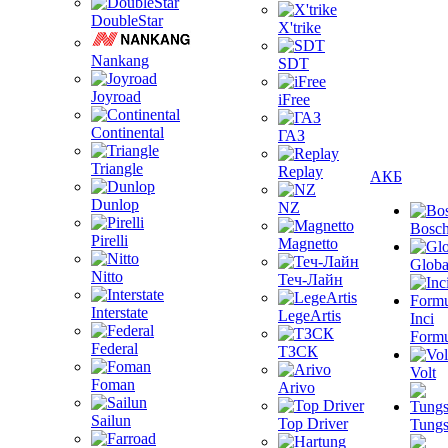
DoubleStar
X'trike
Nankang
SDT
Joyroad
iFree
Continental
ГАЗ
Triangle
Replay
АКБ
Dunlop
NZ
Bosc
Pirelli
Magnetto
Globa
Nitto
Теч-Лайн
Interstate
LegeArtis
Inci
Formu
Federal
ТЗСК
Volt
Foman
Arivo
Sailun
Top Driver
Tungs