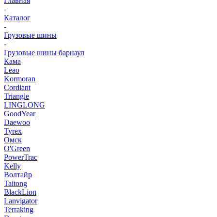
Главная
-
Каталог
-
Грузовые шины
-
Грузовые шины барнаул
Кама
Leao
Kormoran
Cordiant
Triangle
LINGLONG
GoodYear
Daewoo
Tyrex
Омск
O'Green
PowerTrac
Kelly
Волтайр
Taitong
BlackLion
Lanvigator
Terraking