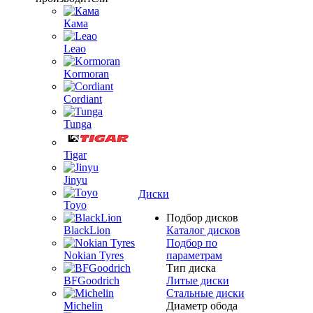
Кама
Leao
Kormoran
Cordiant
Tunga
Tigar
Jinyu
Диски
Toyo
Подбор дисков
BlackLion
Каталог дисков
Подбор по
Nokian Tyres
параметрам
Тип диска
BFGoodrich
Литые диски
Стальные диски
Michelin
Диаметр обода