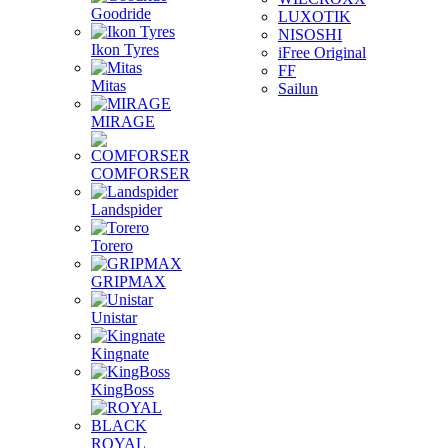
Goodride
LUXOTIK
NISOSHI
Ikon Tyres
iFree Original
FF
Mitas
Sailun
MIRAGE
COMFORSER
Landspider
Torero
GRIPMAX
Unistar
Kingnate
KingBoss
ROYAL