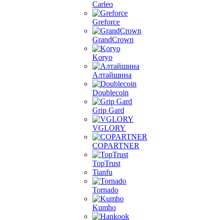
Carleo
Greforce
GrandCrown
Koryo
Алтайшина
Doublecoin
Grip Gard
VGLORY
COPARTNER
TopTrust
Tianfu
Tornado
Kumho