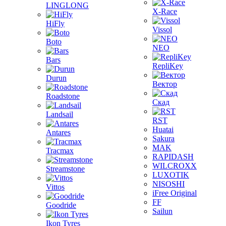
LINGLONG
X-Race
HiFly
Vissol
Boto
NEO
Bars
RepliKey
Durun
Вектор
Roadstone
Скад
Landsail
RST
Huatai
Antares
Sakura
MAK
Tracmax
RAPIDASH
WILCROXX
Streamstone
LUXOTIK
NISOSHI
Vittos
iFree Original
FF
Goodride
Sailun
Ikon Tyres