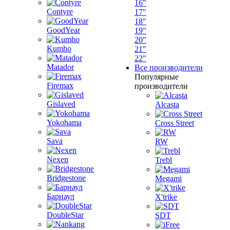
16"
Contyre
17"
18"
GoodYear
19"
20"
Kumho
21"
22"
Matador
Все производители
Популярные
Firemax
производители
Gislaved
Alcasta
Yokohama
Cross Street
Sava
RW
Nexen
Trebl
Bridgestone
Megami
Барнаул
X'trike
DoubleStar
SDT