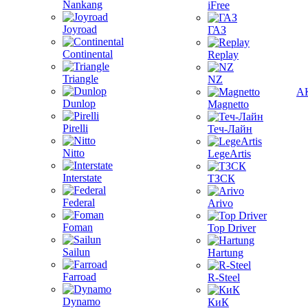
Nankang
iFree
Joyroad
ГАЗ
Continental
Replay
Triangle
NZ
А
Dunlop
Magnetto
Pirelli
Теч-Лайн
Nitto
LegeArtis
Interstate
ТЗСК
Federal
Arivo
Foman
Top Driver
Sailun
Hartung
Farroad
R-Steel
Dynamo
КиК