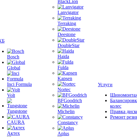
BlackLion
Lanvigator
Terraking
Deestone
КБ
DoubleStar
Haida
Bosch
Fulda
Global
Kapsen
Inci Formula
Услуги
Nortec
Шиномонта
Volt
BFGoodrich
Балансировк
колес
Tungstone
Michelin
Правка диск
Ремонт рези
CAURA
Constancy
Актех
Aplus