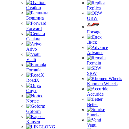
Ovation
Replica
Белшина
ORW
Forward
Forsage
Centara
Диск
Arivo
Advance
Viatti
Remain
Formula
SRW
RoadX
Khomen Wheels
Onyx
Accuride
Nortec
Better
Goform
Sunrise
Kapsen
Venti