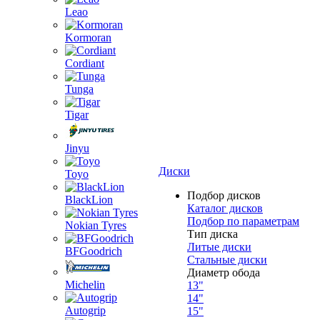
Leao
Kormoran
Cordiant
Tunga
Tigar
Jinyu
Диски
Toyo
Подбор дисков
BlackLion
Каталог дисков
Подбор по параметрам
Nokian Tyres
Тип диска
Литые диски
BFGoodrich
Стальные диски
Диаметр обода
Michelin
13"
14"
Autogrip
15"