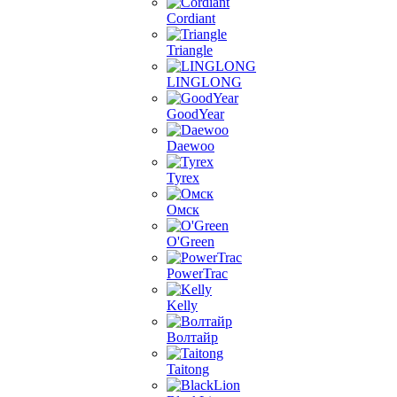
Cordiant
Triangle
LINGLONG
GoodYear
Daewoo
Tyrex
Омск
O'Green
PowerTrac
Kelly
Волтайр
Taitong