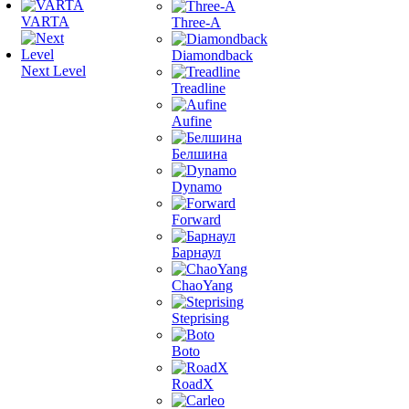
VARTA
Three-A
Diamondback
Next Level
Treadline
Aufine
Белшина
Dynamo
Forward
Барнаул
ChaoYang
Steprising
Boto
RoadX