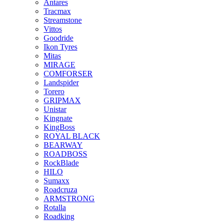
Antares
Tracmax
Streamstone
Vittos
Goodride
Ikon Tyres
Mitas
MIRAGE
COMFORSER
Landspider
Torero
GRIPMAX
Unistar
Kingnate
KingBoss
ROYAL BLACK
BEARWAY
ROADBOSS
RockBlade
HILO
Sumaxx
Roadcruza
ARMSTRONG
Rotalla
Roadking