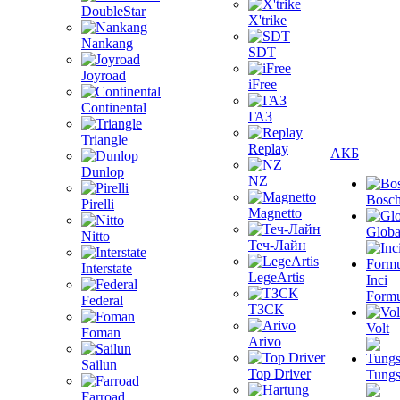
DoubleStar
X'trike
Nankang
SDT
Joyroad
iFree
Continental
ГАЗ
Triangle
Replay
АКБ
Dunlop
NZ
Bosc
Pirelli
Magnetto
Globa
Nitto
Теч-Лайн
Interstate
LegeArtis
Inci
Formu
Federal
ТЗСК
Volt
Foman
Arivo
Sailun
Top Driver
Tungs
Farroad