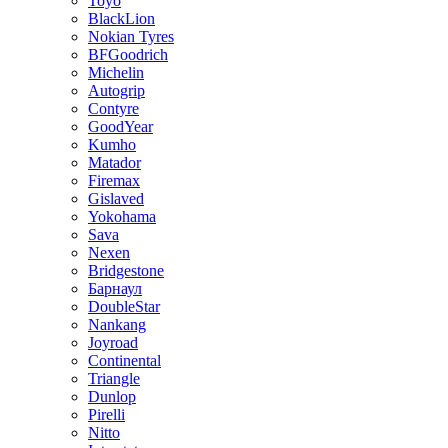
Toyo
BlackLion
Nokian Tyres
BFGoodrich
Michelin
Autogrip
Contyre
GoodYear
Kumho
Matador
Firemax
Gislaved
Yokohama
Sava
Nexen
Bridgestone
Барнаул
DoubleStar
Nankang
Joyroad
Continental
Triangle
Dunlop
Pirelli
Nitto