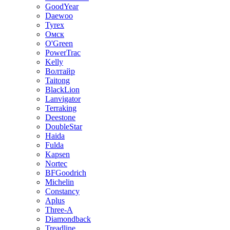
GoodYear
Daewoo
Tyrex
Омск
O'Green
PowerTrac
Kelly
Волтайр
Taitong
BlackLion
Lanvigator
Terraking
Deestone
DoubleStar
Haida
Fulda
Kapsen
Nortec
BFGoodrich
Michelin
Constancy
Aplus
Three-A
Diamondback
Treadline