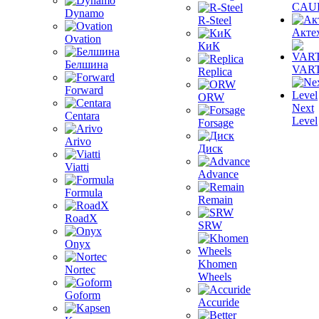
CAU
Dynamo
R-Steel
Акте
Ovation
КиК
Белшина
VAR
Replica
Forward
ORW
Next
Centara
Level
Forsage
Arivo
Диск
Viatti
Advance
Formula
Remain
RoadX
SRW
Onyx
Khomen
Nortec
Wheels
Goform
Accuride