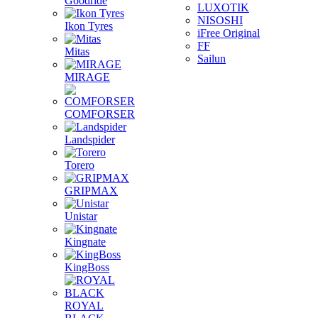
Goodride
LUXOTIK
NISOSHI
Ikon Tyres
iFree Original
FF
Mitas
Sailun
MIRAGE
COMFORSER
Landspider
Torero
GRIPMAX
Unistar
Kingnate
KingBoss
ROYAL