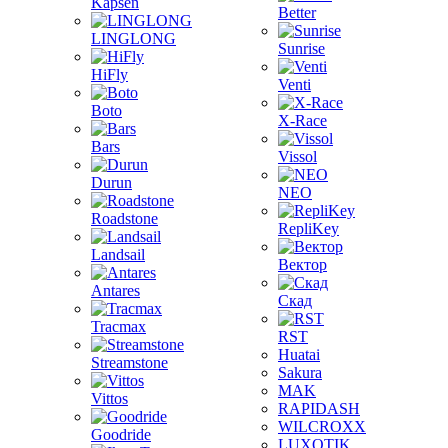
Kapsen
Better
LINGLONG
Sunrise
HiFly
Venti
Boto
X-Race
Bars
Vissol
Durun
NEO
Roadstone
RepliKey
Landsail
Вектор
Antares
Скад
Tracmax
RST
Huatai
Streamstone
Sakura
MAK
Vittos
RAPIDASH
WILCROXX
Goodride
LUXOTIK