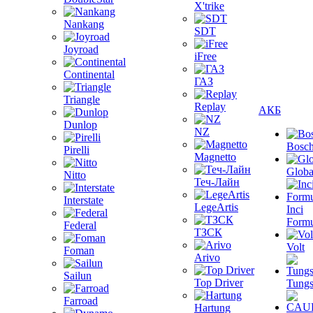
X'trike
Nankang
SDT
Joyroad
iFree
Continental
ГАЗ
Triangle
Replay
АКБ
Dunlop
NZ
Bosc
Pirelli
Magnetto
Globa
Nitto
Теч-Лайн
Interstate
LegeArtis
Inci
Formu
Federal
ТЗСК
Volt
Foman
Arivo
Sailun
Top Driver
Tungs
Farroad
Hartung