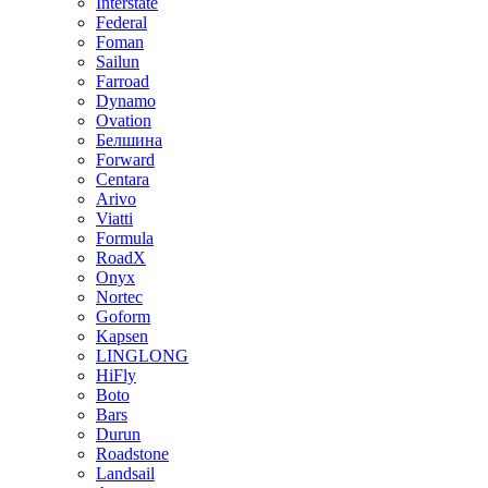
Interstate
Federal
Foman
Sailun
Farroad
Dynamo
Ovation
Белшина
Forward
Centara
Arivo
Viatti
Formula
RoadX
Onyx
Nortec
Goform
Kapsen
LINGLONG
HiFly
Boto
Bars
Durun
Roadstone
Landsail