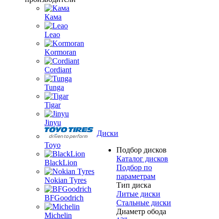
Кама
Leao
Kormoran
Cordiant
Tunga
Tigar
Jinyu
Диски
Toyo
Подбор дисков
Каталог дисков
BlackLion
Подбор по
параметрам
Nokian Tyres
Тип диска
Литые диски
BFGoodrich
Стальные диски
Диаметр обода
Michelin