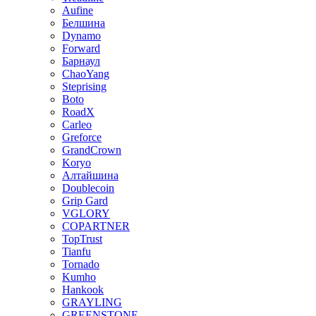
Aufine
Белшина
Dynamo
Forward
Барнаул
ChaoYang
Steprising
Boto
RoadX
Carleo
Greforce
GrandCrown
Koryo
Алтайшина
Doublecoin
Grip Gard
VGLORY
COPARTNER
TopTrust
Tianfu
Tornado
Kumho
Hankook
GRAYLING
GREENSTONE