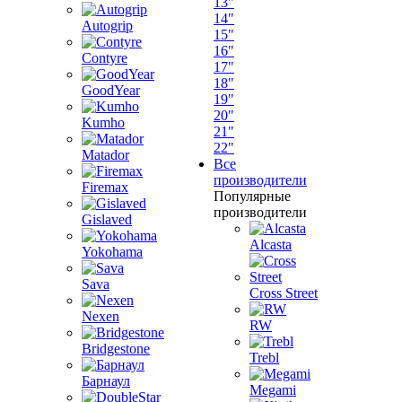
13"
14"
Autogrip
15"
16"
Contyre
17"
18"
GoodYear
19"
20"
Kumho
21"
22"
Matador
Все
производители
Firemax
Популярные
производители
Gislaved
Alcasta
Yokohama
Sava
Cross Street
Nexen
RW
Bridgestone
Trebl
Барнаул
Megami