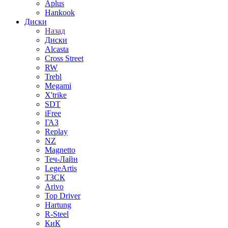
Aplus
Hankook
Диски
Назад
Диски
Alcasta
Cross Street
RW
Trebl
Megami
X'trike
SDT
iFree
ГАЗ
Replay
NZ
Magnetto
Теч-Лайн
LegeArtis
ТЗСК
Arivo
Top Driver
Hartung
R-Steel
КиК