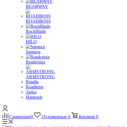
BEARWAY
ROADBOSS
RockBlade
HILO
Sumaxx
Roadcruza
ARMSTRONG
Rotalla
Roadking
Aplus
Hankook
Сравнение
0
Отложенные
0
Корзина
0