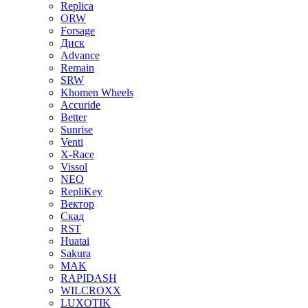
Replica
ORW
Forsage
Диск
Advance
Remain
SRW
Khomen Wheels
Accuride
Better
Sunrise
Venti
X-Race
Vissol
NEO
RepliKey
Вектор
Скад
RST
Huatai
Sakura
MAK
RAPIDASH
WILCROXX
LUXOTIK