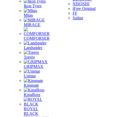
NISOSHI
Ikon Tyres
iFree Original
FF
Mitas
Sailun
MIRAGE
COMFORSER
Landspider
Torero
GRIPMAX
Unistar
Kingnate
KingBoss
ROYAL
BLACK