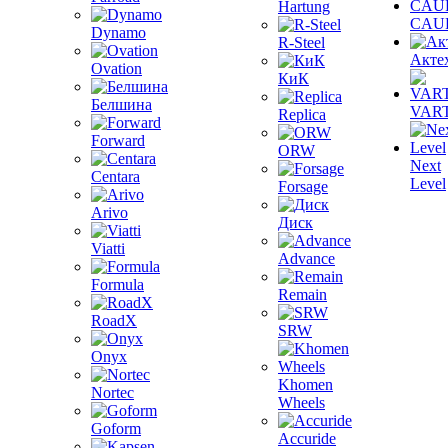
Hartung
CAU
Dynamo
R-Steel
Акте
Ovation
КиК
Белшина
VAR
Replica
Forward
ORW
Next
Centara
Level
Forsage
Arivo
Диск
Viatti
Advance
Formula
Remain
RoadX
SRW
Onyx
Khomen
Nortec
Wheels
Goform
Accuride