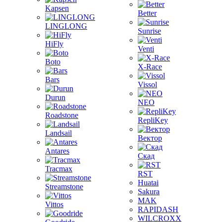
Kapsen
Better
LINGLONG
Sunrise
HiFly
Venti
Boto
X-Race
Bars
Vissol
Durun
NEO
Roadstone
RepliKey
Landsail
Вектор
Antares
Скад
Tracmax
RST
Huatai
Streamstone
Sakura
MAK
Vittos
RAPIDASH
WILCROXX