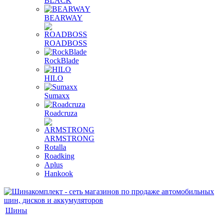
BLACK
BEARWAY
ROADBOSS
RockBlade
HILO
Sumaxx
Roadcruza
ARMSTRONG
Rotalla
Roadking
Aplus
Hankook
Шины