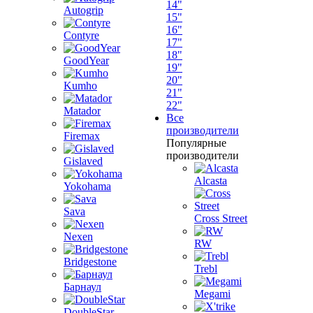
14"
Autogrip
15"
16"
Contyre
17"
18"
GoodYear
19"
20"
Kumho
21"
22"
Matador
Все
производители
Firemax
Популярные
производители
Gislaved
Alcasta
Yokohama
Sava
Cross Street
Nexen
RW
Bridgestone
Trebl
Барнаул
Megami
DoubleStar