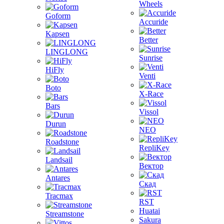
Wheels
Goform
Accuride
Kapsen
Better
LINGLONG
Sunrise
HiFly
Venti
Boto
X-Race
Bars
Vissol
Durun
NEO
Roadstone
RepliKey
Landsail
Вектор
Antares
Скад
Tracmax
RST
Huatai
Streamstone
Sakura