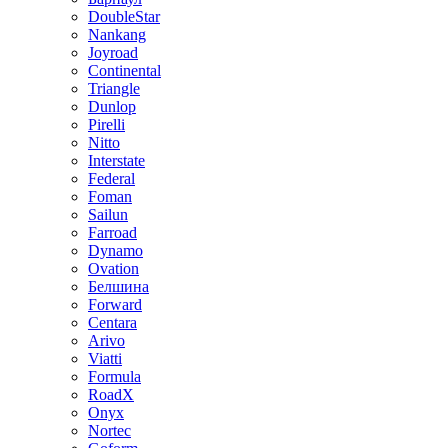
DoubleStar
Nankang
Joyroad
Continental
Triangle
Dunlop
Pirelli
Nitto
Interstate
Federal
Foman
Sailun
Farroad
Dynamo
Ovation
Белшина
Forward
Centara
Arivo
Viatti
Formula
RoadX
Onyx
Nortec