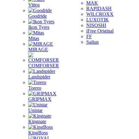
MAK
Vittos
RAPIDASH
WILCROXX
Goodride
LUXOTIK
NISOSHI
Ikon Tyres
iFree Original
FF
Mitas
Sailun
MIRAGE
COMFORSER
Landspider
Torero
GRIPMAX
Unistar
Kingnate
KingBoss