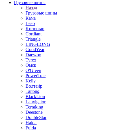
Грузовые шины
Назад
Грузовые шины
Кама
Leao
Kormoran
Cordiant
Triangle
LINGLONG
GoodYear
Daewoo
Tyrex
Омск
O'Green
PowerTrac
Kelly
Волтайр
Taitong
BlackLion
Lanvigator
Terraking
Deestone
DoubleStar
Haida
Fulda