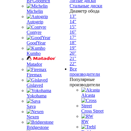
Литые диски
BFGoodrich
Стальные диски
Диаметр обода
Michelin
13"
14"
Autogrip
15"
16"
Contyre
17"
18"
GoodYear
19"
20"
Kumho
21"
22"
Matador
Все
производители
Firemax
Популярные
производители
Gislaved
Alcasta
Yokohama
Sava
Cross Street
Nexen
RW
Bridgestone