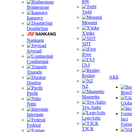
RW
Bridgestone
Trebl
Барнаул
Megami
DoubleStar
X'trike
Nankang
SDT
Joyroad
iFree
Continental
ГАЗ
Triangle
Replay
АКБ
Dunlop
NZ
Bosc
Pirelli
Magnetto
Globa
Nitto
Теч-Лайн
Interstate
LegeArtis
Inci
Formu
Federal
ТЗСК