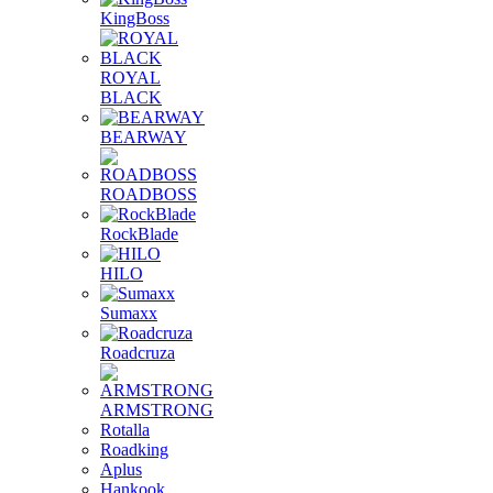
KingBoss
ROYAL
BLACK
BEARWAY
ROADBOSS
RockBlade
HILO
Sumaxx
Roadcruza
ARMSTRONG
Rotalla
Roadking
Aplus
Hankook