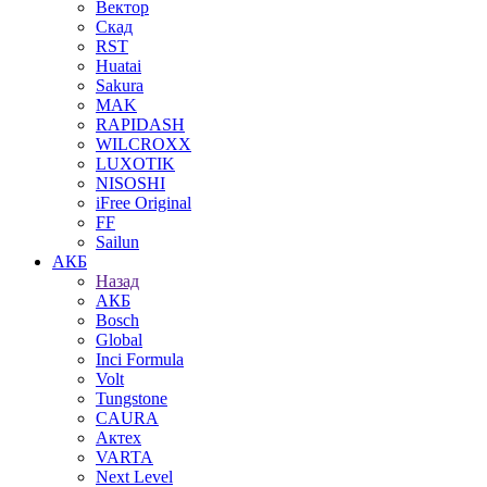
Вектор
Скад
RST
Huatai
Sakura
MAK
RAPIDASH
WILCROXX
LUXOTIK
NISOSHI
iFree Original
FF
Sailun
АКБ
Назад
АКБ
Bosch
Global
Inci Formula
Volt
Tungstone
CAURA
Актех
VARTA
Next Level