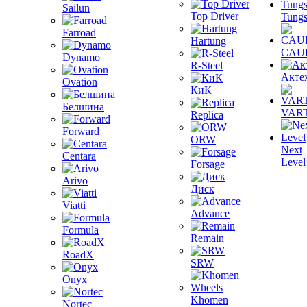
Sailun
Top Driver
Tungs
Farroad
Hartung
CAU
Dynamo
R-Steel
Акте
Ovation
КиК
Белшина
VAR
Replica
Forward
ORW
Next
Centara
Level
Forsage
Arivo
Диск
Viatti
Advance
Formula
Remain
RoadX
SRW
Onyx
Khomen
Nortec