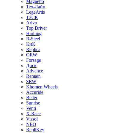
Magnetto
Теч-Лайн
LegeArtis
ТЗСК
Arivo
Top Driver
Hartung
R-Steel
КиК
Replica
ORW
Forsage
Диск
Advance
Remain
SRW
Khomen Wheels
Accuride
Better
Sunrise
Venti
X-Race
Vissol
NEO
RepliKey