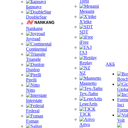
Trebl
Барнаул
Megami
DoubleStar
X'trike
Nankang
SDT
Joyroad
iFree
Continental
ГАЗ
Triangle
Replay
АКБ
Dunlop
NZ
Bosc
Pirelli
Magnetto
Globa
Nitto
Теч-Лайн
Interstate
LegeArtis
Inci
Formu
Federal
ТЗСК
Volt
Foman
Arivo