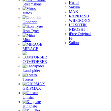
Huatai
Streamstone
Sakura
MAK
Vittos
RAPIDASH
WILCROXX
Goodride
LUXOTIK
NISOSHI
Ikon Tyres
iFree Original
FF
Mitas
Sailun
MIRAGE
COMFORSER
Landspider
Torero
GRIPMAX
Unistar
Kingnate