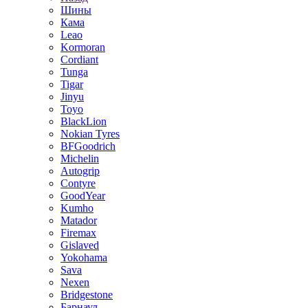
Шины
Кама
Leao
Kormoran
Cordiant
Tunga
Tigar
Jinyu
Toyo
BlackLion
Nokian Tyres
BFGoodrich
Michelin
Autogrip
Contyre
GoodYear
Kumho
Matador
Firemax
Gislaved
Yokohama
Sava
Nexen
Bridgestone
Барнаул