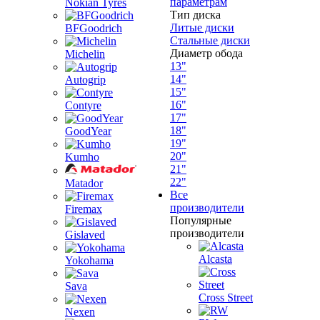
параметрам
Nokian Tyres
Тип диска
Литые диски
BFGoodrich
Стальные диски
Диаметр обода
Michelin
13"
14"
Autogrip
15"
16"
Contyre
17"
18"
GoodYear
19"
20"
Kumho
21"
22"
Matador
Все
производители
Firemax
Популярные
производители
Gislaved
Alcasta
Yokohama
Sava
Cross Street
Nexen