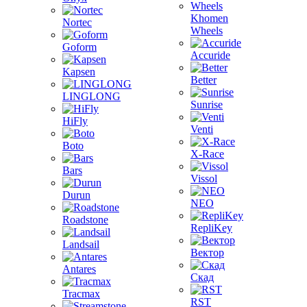
Khomen
Nortec
Wheels
Goform
Accuride
Kapsen
Better
LINGLONG
Sunrise
HiFly
Venti
Boto
X-Race
Bars
Vissol
Durun
NEO
Roadstone
RepliKey
Landsail
Вектор
Antares
Скад
Tracmax
RST