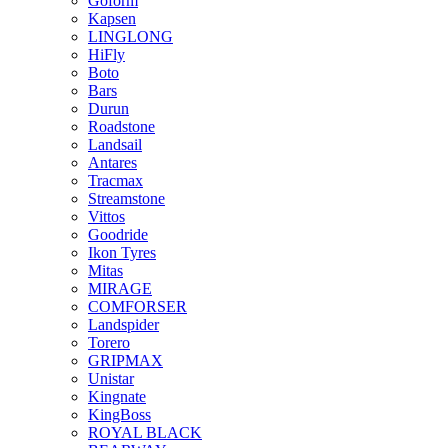
Goform
Kapsen
LINGLONG
HiFly
Boto
Bars
Durun
Roadstone
Landsail
Antares
Tracmax
Streamstone
Vittos
Goodride
Ikon Tyres
Mitas
MIRAGE
COMFORSER
Landspider
Torero
GRIPMAX
Unistar
Kingnate
KingBoss
ROYAL BLACK