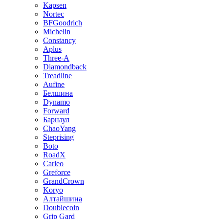
Kapsen
Nortec
BFGoodrich
Michelin
Constancy
Aplus
Three-A
Diamondback
Treadline
Aufine
Белшина
Dynamo
Forward
Барнаул
ChaoYang
Steprising
Boto
RoadX
Carleo
Greforce
GrandCrown
Koryo
Алтайшина
Doublecoin
Grip Gard