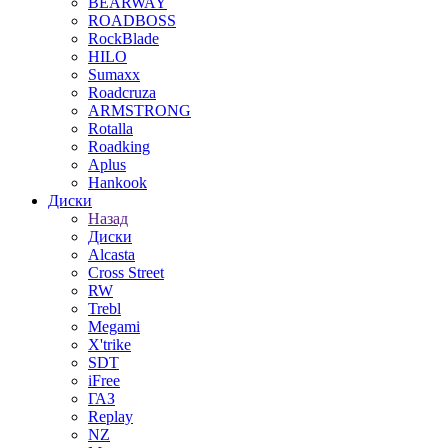
BEARWAY
ROADBOSS
RockBlade
HILO
Sumaxx
Roadcruza
ARMSTRONG
Rotalla
Roadking
Aplus
Hankook
Диски
Назад
Диски
Alcasta
Cross Street
RW
Trebl
Megami
X'trike
SDT
iFree
ГАЗ
Replay
NZ