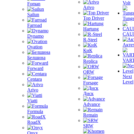
Volt
Foman
Arivo
Sailun
Top Driver
Tungs
Farroad
Hartung
CAU
Dynamo
R-Steel
Акте
Ovation
КиК
Белшина
VAR
Replica
Forward
ORW
Next
Centara
Level
Forsage
Arivo
Диск
Viatti
Advance
Formula
Remain
RoadX
SRW
Onyx