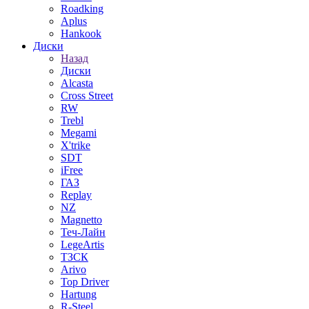
Roadking
Aplus
Hankook
Диски
Назад
Диски
Alcasta
Cross Street
RW
Trebl
Megami
X'trike
SDT
iFree
ГАЗ
Replay
NZ
Magnetto
Теч-Лайн
LegeArtis
ТЗСК
Arivo
Top Driver
Hartung
R-Steel