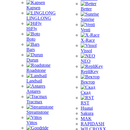
Kapsen
Better
LINGLONG
Sunrise
HiFly
Venti
Boto
X-Race
Bars
Vissol
Durun
NEO
Roadstone
RepliKey
Landsail
Вектор
Antares
Скад
Tracmax
RST
Huatai
Streamstone
Sakura
MAK
Vittos
RAPIDASH
WILCROXX