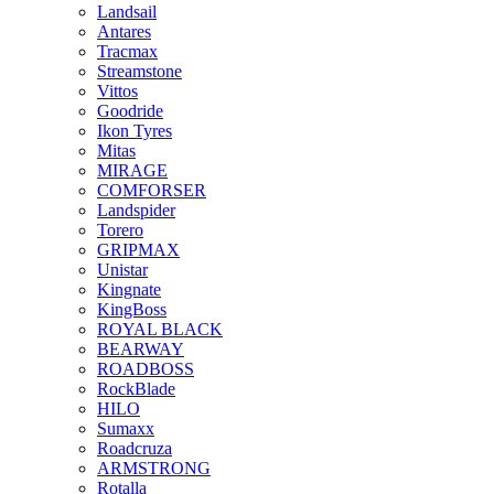
Landsail
Antares
Tracmax
Streamstone
Vittos
Goodride
Ikon Tyres
Mitas
MIRAGE
COMFORSER
Landspider
Torero
GRIPMAX
Unistar
Kingnate
KingBoss
ROYAL BLACK
BEARWAY
ROADBOSS
RockBlade
HILO
Sumaxx
Roadcruza
ARMSTRONG
Rotalla