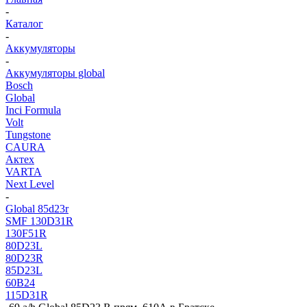
-
Каталог
-
Аккумуляторы
-
Аккумуляторы global
Bosch
Global
Inci Formula
Volt
Tungstone
CAURA
Актех
VARTA
Next Level
-
Global 85d23r
SMF 130D31R
130F51R
80D23L
80D23R
85D23L
60В24
115D31R