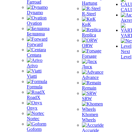
Farroad
Hartung
CAU
Dynamo
R-Steel
Акте
Ovation
КиК
Белшина
Replica
VAR
Forward
ORW
Next
Centara
Forsage
Level
Arivo
Диск
Viatti
Advance
Formula
Remain
RoadX
SRW
Onyx
Khomen
Nortec
Wheels
Goform
Accuride