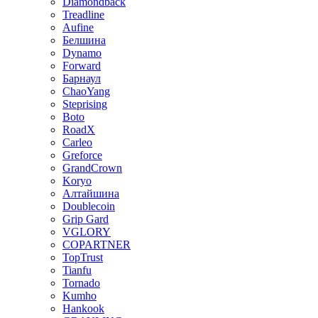
Diamondback
Treadline
Aufine
Белшина
Dynamo
Forward
Барнаул
ChaoYang
Steprising
Boto
RoadX
Carleo
Greforce
GrandCrown
Koryo
Алтайшина
Doublecoin
Grip Gard
VGLORY
COPARTNER
TopTrust
Tianfu
Tornado
Kumho
Hankook