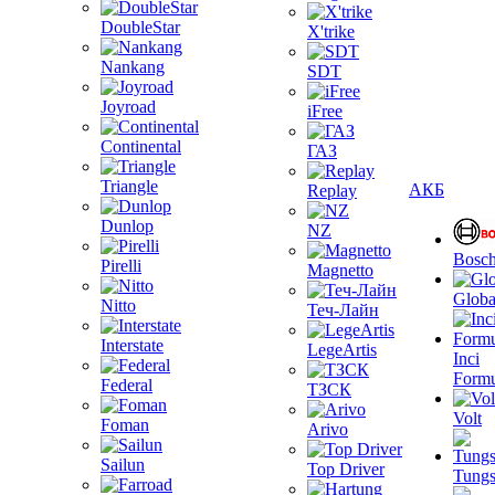
DoubleStar
X'trike
Nankang
SDT
Joyroad
iFree
Continental
ГАЗ
Triangle
АКБ
Replay
Dunlop
NZ
Bosc
Pirelli
Magnetto
Globa
Nitto
Теч-Лайн
Interstate
LegeArtis
Inci
Formu
Federal
ТЗСК
Volt
Foman
Arivo
Sailun
Top Driver
Tungs