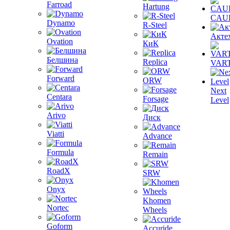
Farroad
Hartung
CAU
Dynamo
R-Steel
Акте
Ovation
КиК
Белшина
Replica
VAR
Forward
ORW
Next
Centara
Forsage
Level
Arivo
Диск
Viatti
Advance
Formula
Remain
RoadX
SRW
Onyx
Khomen
Nortec
Wheels
Goform
Accuride