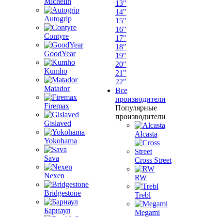
Michelin
13"
14"
Autogrip
15"
16"
Contyre
17"
18"
GoodYear
19"
20"
Kumho
21"
22"
Matador
Все
производители
Firemax
Популярные
производители
Gislaved
Alcasta
Yokohama
Sava
Cross Street
Nexen
RW
Bridgestone
Trebl
Барнаул
Megami