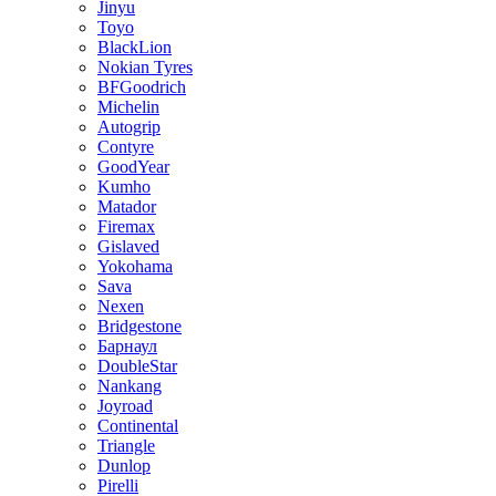
Jinyu
Toyo
BlackLion
Nokian Tyres
BFGoodrich
Michelin
Autogrip
Contyre
GoodYear
Kumho
Matador
Firemax
Gislaved
Yokohama
Sava
Nexen
Bridgestone
Барнаул
DoubleStar
Nankang
Joyroad
Continental
Triangle
Dunlop
Pirelli