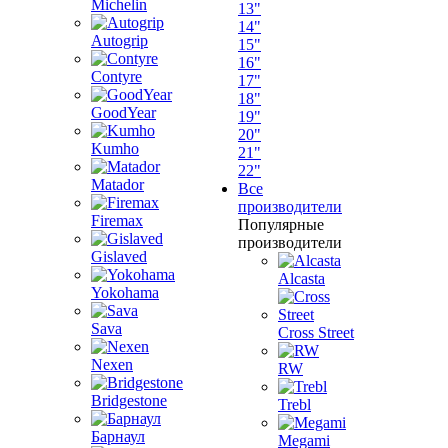
Michelin
13"
14"
Autogrip
15"
16"
Contyre
17"
18"
GoodYear
19"
20"
Kumho
21"
22"
Matador
Все
производители
Firemax
Популярные
производители
Gislaved
Alcasta
Yokohama
Sava
Cross Street
Nexen
RW
Bridgestone
Trebl
Барнаул
Megami