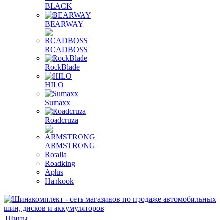
BLACK
BEARWAY
ROADBOSS
RockBlade
HILO
Sumaxx
Roadcruza
ARMSTRONG
Rotalla
Roadking
Aplus
Hankook
Шины