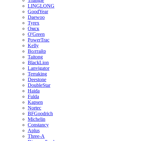
Triangle
LINGLONG
GoodYear
Daewoo
Tyrex
Омск
O'Green
PowerTrac
Kelly
Волтайр
Taitong
BlackLion
Lanvigator
Terraking
Deestone
DoubleStar
Haida
Fulda
Kapsen
Nortec
BFGoodrich
Michelin
Constancy
Aplus
Three-A