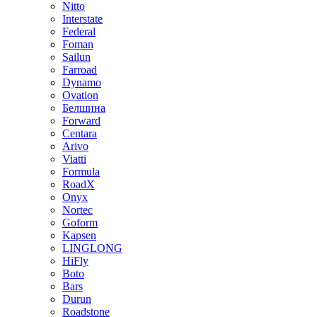
Nitto
Interstate
Federal
Foman
Sailun
Farroad
Dynamo
Ovation
Белшина
Forward
Centara
Arivo
Viatti
Formula
RoadX
Onyx
Nortec
Goform
Kapsen
LINGLONG
HiFly
Boto
Bars
Durun
Roadstone