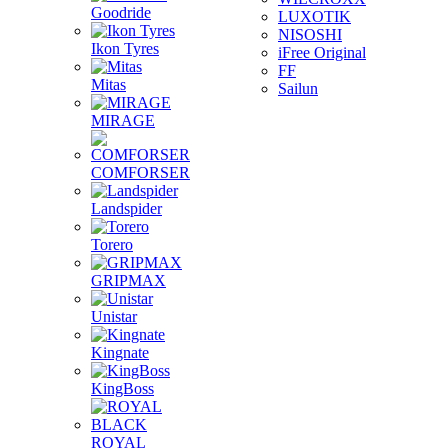
Goodride
LUXOTIK
NISOSHI
Ikon Tyres
iFree Original
FF
Mitas
Sailun
MIRAGE
COMFORSER
Landspider
Torero
GRIPMAX
Unistar
Kingnate
KingBoss
ROYAL