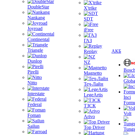
DoubleStar
X'trike
Nankang
SDT
Joyroad
iFree
Continental
ГАЗ
Triangle
АКБ
Replay
Dunlop
NZ
Bosc
Pirelli
Magnetto
Globa
Nitto
Теч-Лайн
Interstate
LegeArtis
Inci
Formu
Federal
ТЗСК
Volt
Foman
Arivo
Sailun
Top Driver
Tungs