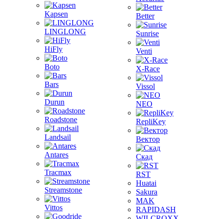
Kapsen
Better
LINGLONG
Sunrise
HiFly
Venti
Boto
X-Race
Bars
Vissol
Durun
NEO
Roadstone
RepliKey
Landsail
Вектор
Antares
Скад
Tracmax
RST
Huatai
Streamstone
Sakura
MAK
Vittos
RAPIDASH
WILCROXX