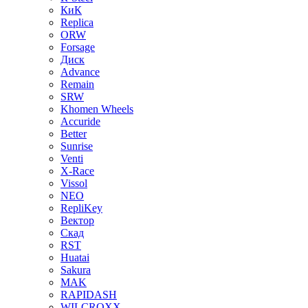
КиК
Replica
ORW
Forsage
Диск
Advance
Remain
SRW
Khomen Wheels
Accuride
Better
Sunrise
Venti
X-Race
Vissol
NEO
RepliKey
Вектор
Скад
RST
Huatai
Sakura
MAK
RAPIDASH
WILCROXX