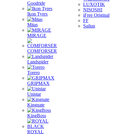
Goodride
LUXOTIK
NISOSHI
Ikon Tyres
iFree Original
FF
Mitas
Sailun
MIRAGE
COMFORSER
Landspider
Torero
GRIPMAX
Unistar
Kingnate
KingBoss
ROYAL