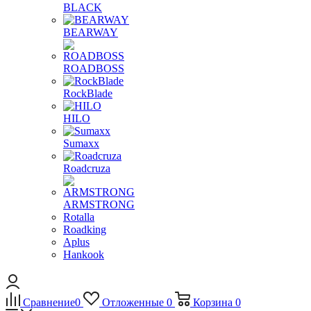
BLACK
BEARWAY
ROADBOSS
RockBlade
HILO
Sumaxx
Roadcruza
ARMSTRONG
Rotalla
Roadking
Aplus
Hankook
Сравнение
0
Отложенные
0
Корзина
0