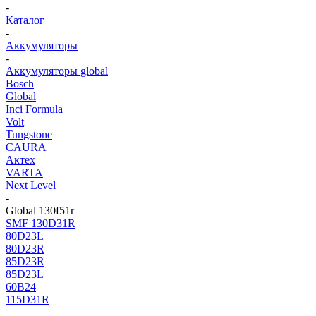
-
Каталог
-
Аккумуляторы
-
Аккумуляторы global
Bosch
Global
Inci Formula
Volt
Tungstone
CAURA
Актех
VARTA
Next Level
-
Global 130f51r
SMF 130D31R
80D23L
80D23R
85D23R
85D23L
60В24
115D31R