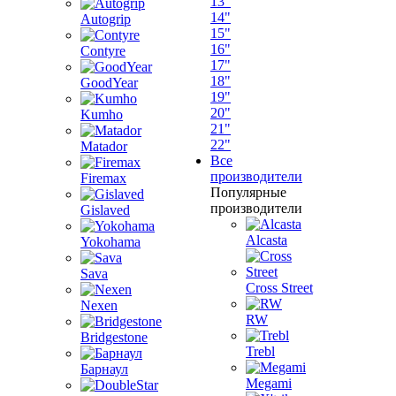
13"
14"
Autogrip
15"
16"
Contyre
17"
18"
GoodYear
19"
20"
Kumho
21"
22"
Matador
Все
производители
Firemax
Популярные
производители
Gislaved
Alcasta
Yokohama
Sava
Cross Street
Nexen
RW
Bridgestone
Trebl
Барнаул
Megami