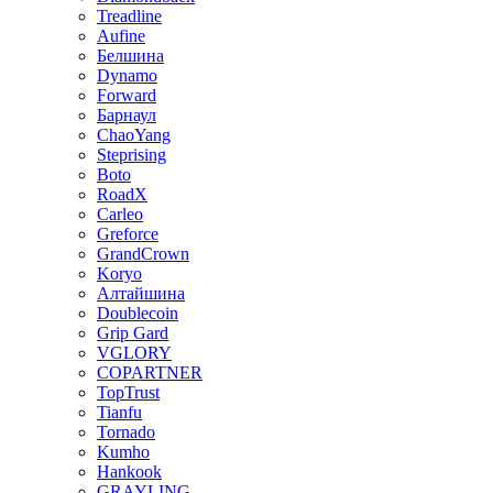
Treadline
Aufine
Белшина
Dynamo
Forward
Барнаул
ChaoYang
Steprising
Boto
RoadX
Carleo
Greforce
GrandCrown
Koryo
Алтайшина
Doublecoin
Grip Gard
VGLORY
COPARTNER
TopTrust
Tianfu
Tornado
Kumho
Hankook
GRAYLING