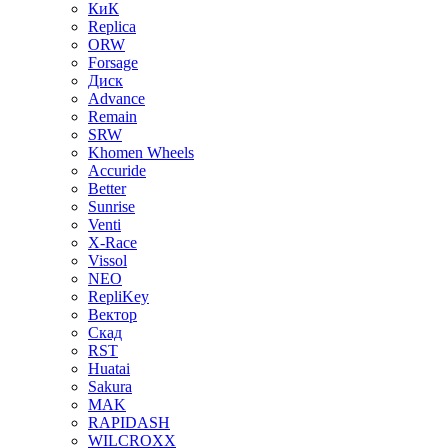
КиК
Replica
ORW
Forsage
Диск
Advance
Remain
SRW
Khomen Wheels
Accuride
Better
Sunrise
Venti
X-Race
Vissol
NEO
RepliKey
Вектор
Скад
RST
Huatai
Sakura
MAK
RAPIDASH
WILCROXX