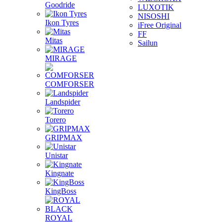
Goodride
LUXOTIK
NISOSHI
Ikon Tyres
iFree Original
FF
Mitas
Sailun
MIRAGE
COMFORSER
Landspider
Torero
GRIPMAX
Unistar
Kingnate
KingBoss
ROYAL