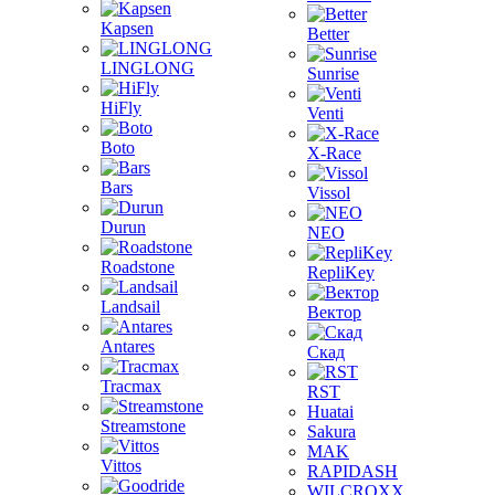
Kapsen
Better
LINGLONG
Sunrise
HiFly
Venti
Boto
X-Race
Bars
Vissol
Durun
NEO
Roadstone
RepliKey
Landsail
Вектор
Antares
Скад
Tracmax
RST
Huatai
Streamstone
Sakura
MAK
Vittos
RAPIDASH
WILCROXX