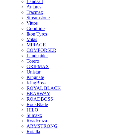
Landsail
Antares
Tracmax
Streamstone
Vittos
Goodride
Ikon Tyres
Mitas
MIRAGE
COMFORSER
Landspider
Torero
GRIPMAX
Unistar
Kingnate
KingBoss
ROYAL BLACK
BEARWAY
ROADBOSS
RockBlade
HILO
Sumaxx
Roadcruza
ARMSTRONG
Rotalla