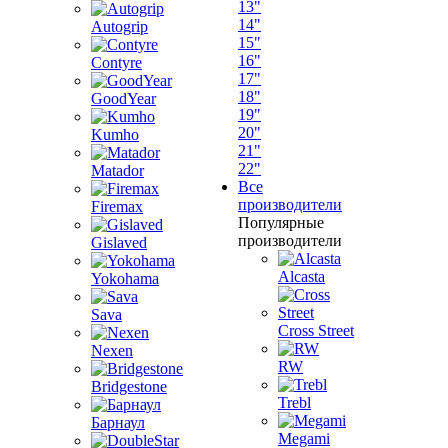
13"
14"
Autogrip
15"
16"
Contyre
17"
18"
GoodYear
19"
20"
Kumho
21"
22"
Matador
Все
производители
Firemax
Популярные
производители
Gislaved
Alcasta
Yokohama
Sava
Cross Street
Nexen
RW
Bridgestone
Trebl
Барнаул
Megami