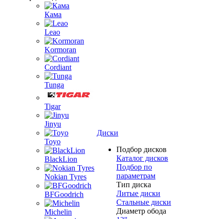
Кама
Leao
Kormoran
Cordiant
Tunga
Tigar
Jinyu
Диски
Toyo
Подбор дисков
Каталог дисков
BlackLion
Подбор по
параметрам
Nokian Tyres
Тип диска
Литые диски
BFGoodrich
Стальные диски
Диаметр обода
Michelin