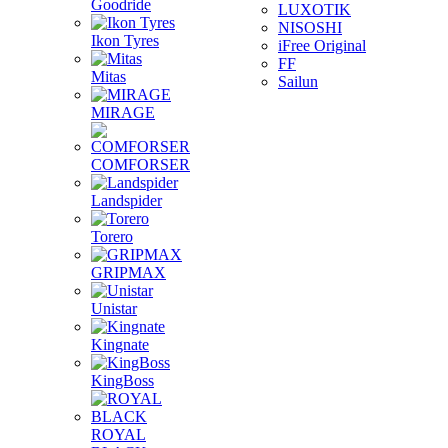
Goodride
LUXOTIK
NISOSHI
Ikon Tyres
iFree Original
FF
Mitas
Sailun
MIRAGE
COMFORSER
Landspider
Torero
GRIPMAX
Unistar
Kingnate
KingBoss
ROYAL