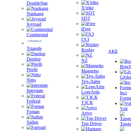
DoubleStar
X'trike
Nankang
SDT
Joyroad
iFree
Continental
ГАЗ
Triangle
Replay
АКБ
Dunlop
NZ
Bosc
Pirelli
Magnetto
Globa
Nitto
Теч-Лайн
Interstate
LegeArtis
Inci
Formu
Federal
ТЗСК
Volt
Foman
Arivo
Sailun
Top Driver
Tungs