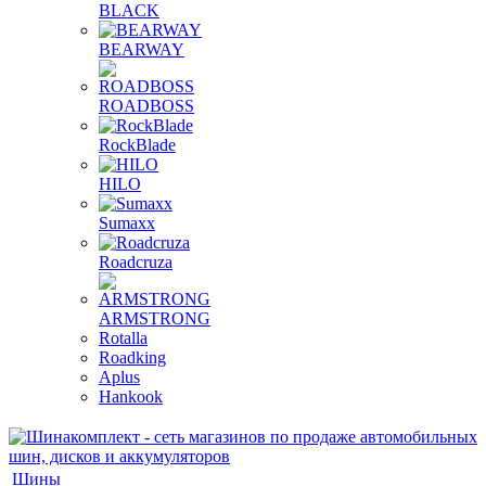
BLACK
BEARWAY
ROADBOSS
RockBlade
HILO
Sumaxx
Roadcruza
ARMSTRONG
Rotalla
Roadking
Aplus
Hankook
Шины