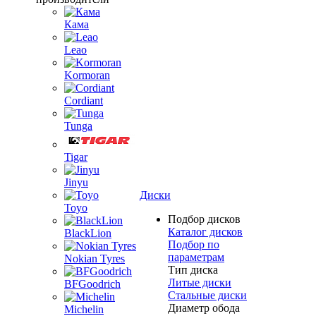
Кама
Leao
Kormoran
Cordiant
Tunga
Tigar
Jinyu
Диски
Toyo
Подбор дисков
Каталог дисков
BlackLion
Подбор по
параметрам
Nokian Tyres
Тип диска
Литые диски
BFGoodrich
Стальные диски
Диаметр обода
Michelin