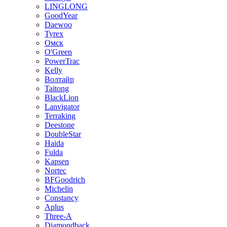
LINGLONG
GoodYear
Daewoo
Tyrex
Омск
O'Green
PowerTrac
Kelly
Волтайр
Taitong
BlackLion
Lanvigator
Terraking
Deestone
DoubleStar
Haida
Fulda
Kapsen
Nortec
BFGoodrich
Michelin
Constancy
Aplus
Three-A
Diamondback