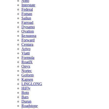
Nitto
Interstate
Federal
Foman
Sailun
Farroad
Dynamo
Ovation
Белшина
Forward
Centara
Arivo
Viatti
Formula
RoadX
Onyx
Nortec
Goform
Kapsen
LINGLONG
HiFly
Boto
Bars
Durun
Roadstone