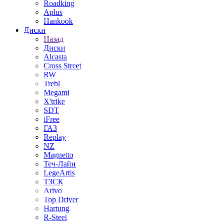
Roadking
Aplus
Hankook
Диски
Назад
Диски
Alcasta
Cross Street
RW
Trebl
Megami
X'trike
SDT
iFree
ГАЗ
Replay
NZ
Magnetto
Теч-Лайн
LegeArtis
ТЗСК
Arivo
Top Driver
Hartung
R-Steel