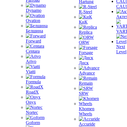
Farroad
Hartung
CAU
Dynamo
R-Steel
Акте
Ovation
КиК
Белшина
VAR
Replica
Forward
ORW
Next
Centara
Level
Forsage
Arivo
Диск
Viatti
Advance
Formula
Remain
RoadX
SRW
Onyx
Khomen
Nortec
Wheels
Goform
Accuride