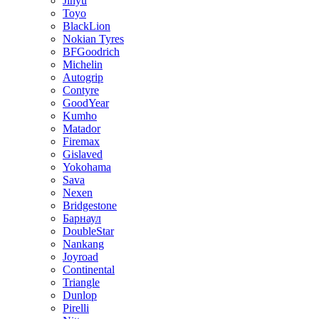
Jinyu
Toyo
BlackLion
Nokian Tyres
BFGoodrich
Michelin
Autogrip
Contyre
GoodYear
Kumho
Matador
Firemax
Gislaved
Yokohama
Sava
Nexen
Bridgestone
Барнаул
DoubleStar
Nankang
Joyroad
Continental
Triangle
Dunlop
Pirelli