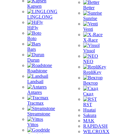
Kapsen
Better
LINGLONG
Sunrise
HiFly
Venti
Boto
X-Race
Bars
Vissol
Durun
NEO
Roadstone
RepliKey
Landsail
Вектор
Antares
Скад
Tracmax
RST
Huatai
Streamstone
Sakura
MAK
Vittos
RAPIDASH
WILCROXX