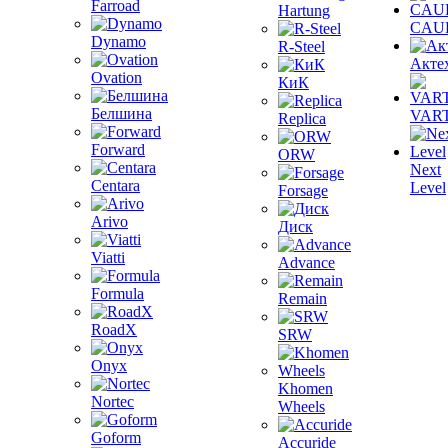
Farroad
Hartung
CAU
Dynamo
R-Steel
Акте
Ovation
КиК
Белшина
VAR
Replica
Forward
ORW
Next
Centara
Level
Forsage
Arivo
Диск
Viatti
Advance
Formula
Remain
RoadX
SRW
Onyx
Khomen
Nortec
Wheels
Goform
Accuride