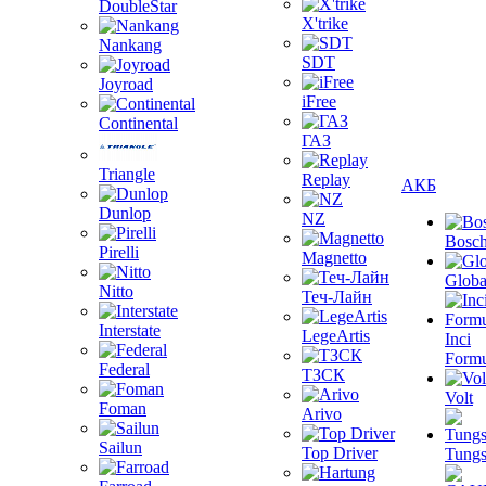
DoubleStar
X'trike
Nankang
SDT
Joyroad
iFree
Continental
ГАЗ
Triangle
Replay
АКБ
Dunlop
NZ
Bosc
Pirelli
Magnetto
Globa
Nitto
Теч-Лайн
Interstate
LegeArtis
Inci
Formu
Federal
ТЗСК
Volt
Foman
Arivo
Sailun
Top Driver
Tungs