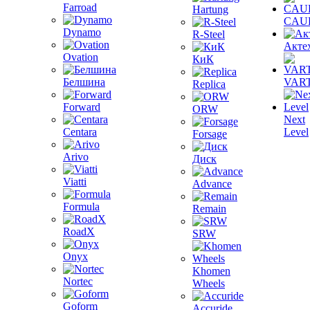
Farroad
Hartung
CAU
Dynamo
R-Steel
Акте
Ovation
КиК
Белшина
VAR
Replica
Forward
ORW
Next
Centara
Level
Forsage
Arivo
Диск
Viatti
Advance
Formula
Remain
RoadX
SRW
Onyx
Khomen
Nortec
Wheels
Goform
Accuride