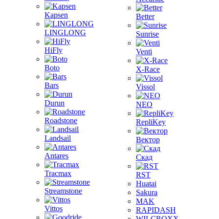
Kapsen
Better
LINGLONG
Sunrise
HiFly
Venti
Boto
X-Race
Bars
Vissol
Durun
NEO
Roadstone
RepliKey
Landsail
Вектор
Antares
Скад
Tracmax
RST
Huatai
Streamstone
Sakura
MAK
Vittos
RAPIDASH
WILCROXX