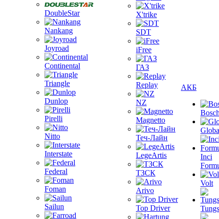
DoubleStar
X'trike
Nankang
SDT
Joyroad
iFree
Continental
ГАЗ
Triangle
Replay
АКБ
Dunlop
NZ
Bosc
Pirelli
Magnetto
Globa
Nitto
Теч-Лайн
Interstate
LegeArtis
Inci
Formu
Federal
ТЗСК
Volt
Foman
Arivo
Sailun
Top Driver
Tungs