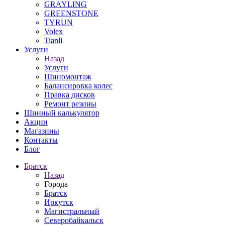
GRAYLING
GREENSTONE
TYRUN
Volex
Tianli
Услуги
Назад
Услуги
Шиномонтаж
Балансировка колес
Правка дисков
Ремонт резины
Шинный калькулятор
Акции
Магазины
Контакты
Блог
Братск
Назад
Города
Братск
Иркутск
Магистральный
Северобайкальск