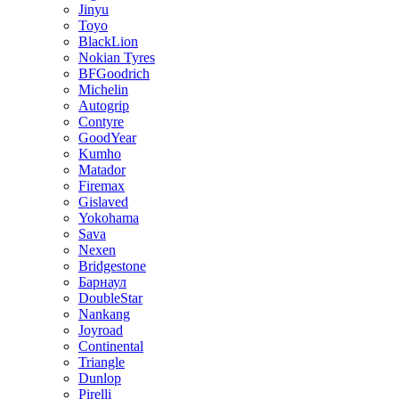
Jinyu
Toyo
BlackLion
Nokian Tyres
BFGoodrich
Michelin
Autogrip
Contyre
GoodYear
Kumho
Matador
Firemax
Gislaved
Yokohama
Sava
Nexen
Bridgestone
Барнаул
DoubleStar
Nankang
Joyroad
Continental
Triangle
Dunlop
Pirelli