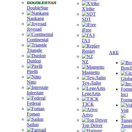
DoubleStar
X'trike
Nankang
SDT
Joyroad
iFree
Continental
ГАЗ
Triangle
Replay
АКБ
Dunlop
NZ
Bosc
Pirelli
Magnetto
Globa
Nitto
Теч-Лайн
Interstate
LegeArtis
Inci
Formu
Federal
ТЗСК
Volt
Foman
Arivo
Sailun
Top Driver
Tungs