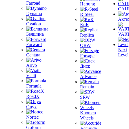
Farroad
Hartung
CAU
Dynamo
R-Steel
Акте
Ovation
КиК
Белшина
VAR
Replica
Forward
ORW
Next
Centara
Level
Forsage
Arivo
Диск
Viatti
Advance
Formula
Remain
RoadX
SRW
Onyx
Khomen
Nortec
Wheels
Goform
Accuride