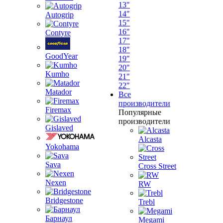
13"
14"
Autogrip
15"
16"
Contyre
17"
18"
GoodYear
19"
20"
Kumho
21"
22"
Matador
Все
производители
Firemax
Популярные
производители
Gislaved
Alcasta
Yokohama
Sava
Cross Street
Nexen
RW
Bridgestone
Trebl
Барнаул
Megami