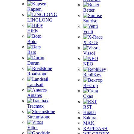
Kapsen
Better
LINGLONG
Sunrise
HiFly
Venti
Boto
X-Race
Bars
Vissol
Durun
NEO
Roadstone
RepliKey
Landsail
Вектор
Antares
Скад
Tracmax
RST
Huatai
Streamstone
Sakura
MAK
Vittos
RAPIDASH
WILCROXX