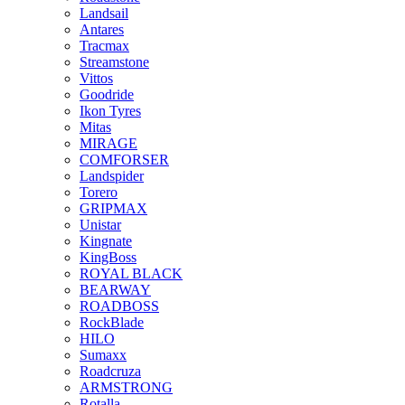
Landsail
Antares
Tracmax
Streamstone
Vittos
Goodride
Ikon Tyres
Mitas
MIRAGE
COMFORSER
Landspider
Torero
GRIPMAX
Unistar
Kingnate
KingBoss
ROYAL BLACK
BEARWAY
ROADBOSS
RockBlade
HILO
Sumaxx
Roadcruza
ARMSTRONG
Rotalla