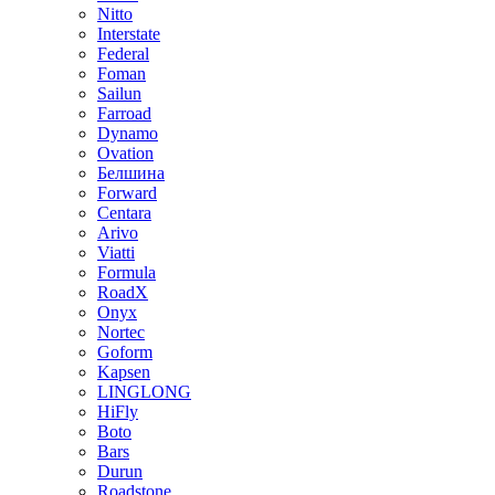
Nitto
Interstate
Federal
Foman
Sailun
Farroad
Dynamo
Ovation
Белшина
Forward
Centara
Arivo
Viatti
Formula
RoadX
Onyx
Nortec
Goform
Kapsen
LINGLONG
HiFly
Boto
Bars
Durun
Roadstone