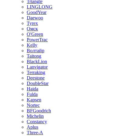
Triangle
LINGLONG
GoodYear
Daewoo
Tyrex
Омск
O'Green
PowerTrac
Kelly
Волтайр
Taitong
BlackLion
Lanvigator
Terraking
Deestone
DoubleStar
Haida
Fulda
Kapsen
Nortec
BFGoodrich
Michelin
Constancy
Aplus
Three-A