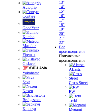
13"
14"
Autogrip
15"
16"
Contyre
17"
18"
GoodYear
19"
20"
Kumho
21"
22"
Matador
Все
производители
Firemax
Популярные
производители
Gislaved
Alcasta
Yokohama
Sava
Cross Street
Nexen
RW
Bridgestone
Trebl
Барнаул
Megami