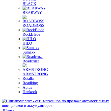
BLACK
BEARWAY
ROADBOSS
RockBlade
HILO
Sumaxx
Roadcruza
ARMSTRONG
Rotalla
Roadking
Aplus
Hankook
Шины