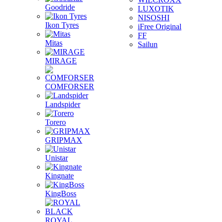
Goodride
LUXOTIK
NISOSHI
Ikon Tyres
iFree Original
FF
Mitas
Sailun
MIRAGE
COMFORSER
Landspider
Torero
GRIPMAX
Unistar
Kingnate
KingBoss
ROYAL