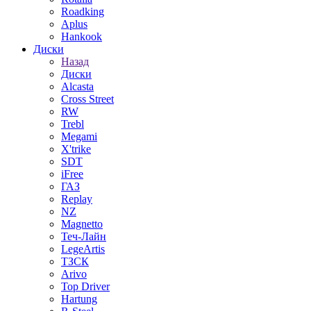
Roadking
Aplus
Hankook
Диски
Назад
Диски
Alcasta
Cross Street
RW
Trebl
Megami
X'trike
SDT
iFree
ГАЗ
Replay
NZ
Magnetto
Теч-Лайн
LegeArtis
ТЗСК
Arivo
Top Driver
Hartung