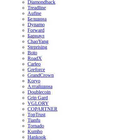
Diamondback
Treadline
Aufine
Белшина
Dynamo
Forward
Барнаул
ChaoYang
Steprising
Boto
RoadX
Carleo
Greforce
GrandCrown
Koryo
Алтайшина
Doublecoin
Grip Gard
VGLORY
COPARTNER
TopTrust
Tianfu
Tornado
Kumho
Hankook