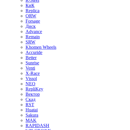
R-Steel
КиК
Replica
ORW
Forsage
Диск
Advance
Remain
SRW
Khomen Wheels
Accuride
Better
Sunrise
Venti
X-Race
Vissol
NEO
RepliKey
Вектор
Скад
RST
Huatai
Sakura
MAK
RAPIDASH