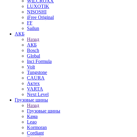
WILCROXX
LUXOTIK
NISOSHI
iFree Original
FF
Sailun
АКБ
Назад
АКБ
Bosch
Global
Inci Formula
Volt
Tungstone
CAURA
Актех
VARTA
Next Level
Грузовые шины
Назад
Грузовые шины
Кама
Leao
Kormoran
Cordiant