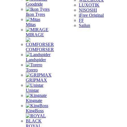
Goodride
LUXOTIK
NISOSHI
Ikon Tyres
iFree Original
FF
Mitas
Sailun
MIRAGE
COMFORSER
Landspider
Torero
GRIPMAX
Unistar
Kingnate
KingBoss
ROYAL