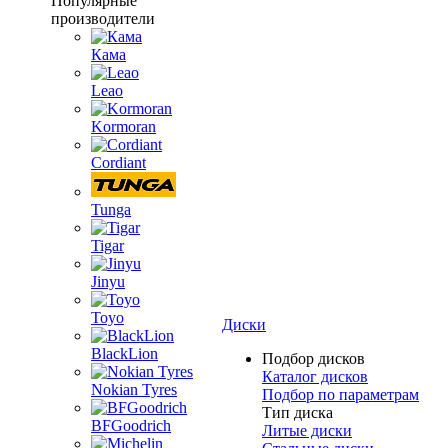
Популярные
производители
Кама
Leao
Kormoran
Cordiant
Tunga
Tigar
Jinyu
Toyo
Диски
BlackLion
Подбор дисков
Каталог дисков
Nokian Tyres
Подбор по параметрам
Тип диска
BFGoodrich
Литые диски