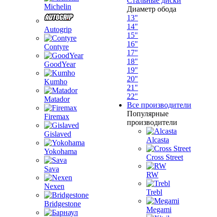
Стальные диски
Michelin
Диаметр обода
13"
14"
Autogrip
15"
16"
Contyre
17"
18"
GoodYear
19"
20"
Kumho
21"
22"
Matador
Все производители
Популярные
Firemax
производители
Gislaved
Alcasta
Yokohama
Cross Street
Sava
RW
Nexen
Trebl
Bridgestone
Megami