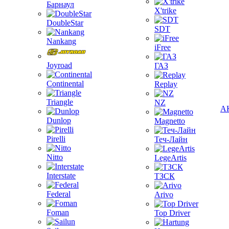
Барнаул
X'trike
DoubleStar
SDT
Nankang
iFree
Joyroad
ГАЗ
Continental
Replay
Triangle
NZ
А
Dunlop
Magnetto
Pirelli
Теч-Лайн
Nitto
LegeArtis
Interstate
ТЗСК
Federal
Arivo
Foman
Top Driver