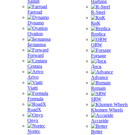
Sailun
Hartung
Farroad
R-Steel
Dynamo
КиК
Ovation
Replica
Белшина
ORW
Forward
Forsage
Centara
Диск
Arivo
Advance
Viatti
Remain
Formula
SRW
RoadX
Khomen Wheels
Onyx
Accuride
Nortec
Better