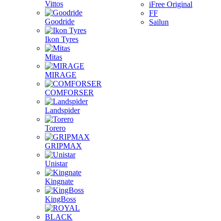
Vittos
iFree Original
FF
Goodride
Sailun
Ikon Tyres
Mitas
MIRAGE
COMFORSER
Landspider
Torero
GRIPMAX
Unistar
Kingnate
KingBoss