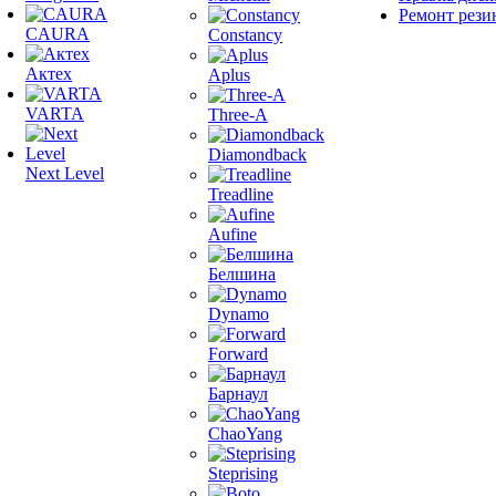
Ремонт рези
CAURA
Constancy
Актех
Aplus
VARTA
Three-A
Diamondback
Next Level
Treadline
Aufine
Белшина
Dynamo
Forward
Барнаул
ChaoYang
Steprising