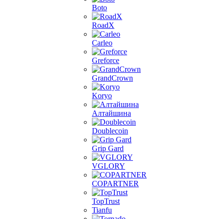
Boto
RoadX
Carleo
Greforce
GrandCrown
Koryo
Алтайшина
Doublecoin
Grip Gard
VGLORY
COPARTNER
TopTrust
Tianfu