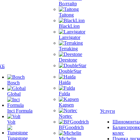
Волтайр
Taitong
BlackLion
Lanvigator
Terraking
Deestone
КБ
DoubleStar
Haida
Bosch
Fulda
Global
Kapsen
Inci Formula
Услуги
Nortec
Шиномонта
Volt
BFGoodrich
Балансировк
колес
Tungstone
Michelin
Правка диск