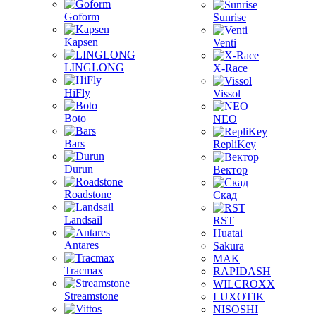
Goform
Sunrise
Kapsen
Venti
LINGLONG
X-Race
HiFly
Vissol
Boto
NEO
Bars
RepliKey
Durun
Вектор
Roadstone
Скад
Landsail
RST
Huatai
Antares
Sakura
MAK
Tracmax
RAPIDASH
WILCROXX
Streamstone
LUXOTIK
NISOSHI