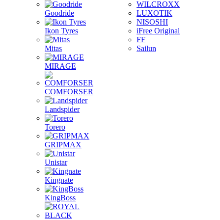
WILCROXX
Goodride
LUXOTIK
NISOSHI
Ikon Tyres
iFree Original
FF
Mitas
Sailun
MIRAGE
COMFORSER
Landspider
Torero
GRIPMAX
Unistar
Kingnate
KingBoss