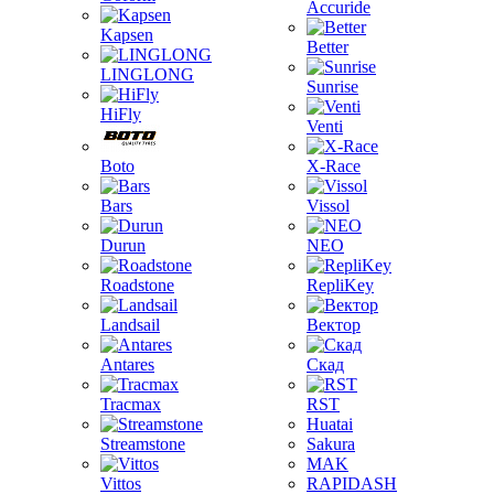
Accuride
Kapsen
Better
LINGLONG
Sunrise
HiFly
Venti
Boto
X-Race
Bars
Vissol
Durun
NEO
Roadstone
RepliKey
Landsail
Вектор
Antares
Скад
Tracmax
RST
Huatai
Streamstone
Sakura
MAK
Vittos
RAPIDASH