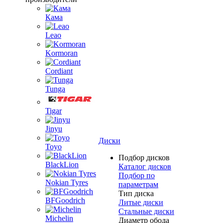
Кама
Leao
Kormoran
Cordiant
Tunga
Tigar
Jinyu
Диски
Toyo
Подбор дисков
BlackLion
Каталог дисков
Подбор по
Nokian Tyres
параметрам
Тип диска
BFGoodrich
Литые диски
Стальные диски
Michelin
Диаметр обода