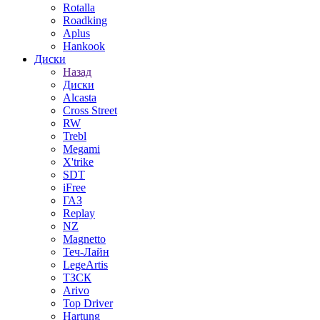
Rotalla
Roadking
Aplus
Hankook
Диски
Назад
Диски
Alcasta
Cross Street
RW
Trebl
Megami
X'trike
SDT
iFree
ГАЗ
Replay
NZ
Magnetto
Теч-Лайн
LegeArtis
ТЗСК
Arivo
Top Driver
Hartung