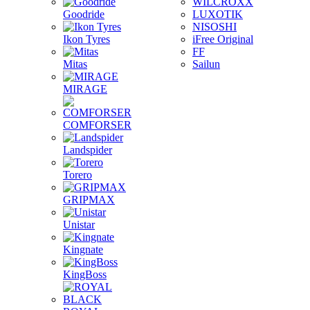
WILCROXX
Goodride
LUXOTIK
NISOSHI
Ikon Tyres
iFree Original
FF
Mitas
Sailun
MIRAGE
COMFORSER
Landspider
Torero
GRIPMAX
Unistar
Kingnate
KingBoss