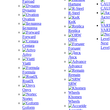
Farroad
Hartung
CAU
Dynamo
R-Steel
Акте
Ovation
КиК
Белшина
VAR
Replica
Forward
ORW
Next
Centara
Level
Forsage
Arivo
Диск
Viatti
Advance
Formula
Remain
RoadX
SRW
Onyx
Khomen
Nortec
Wheels
Goform