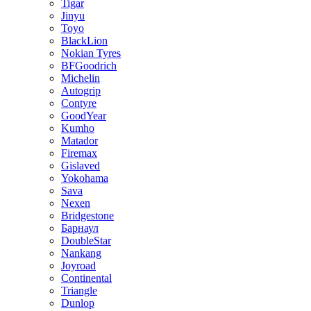
Tigar
Jinyu
Toyo
BlackLion
Nokian Tyres
BFGoodrich
Michelin
Autogrip
Contyre
GoodYear
Kumho
Matador
Firemax
Gislaved
Yokohama
Sava
Nexen
Bridgestone
Барнаул
DoubleStar
Nankang
Joyroad
Continental
Triangle
Dunlop