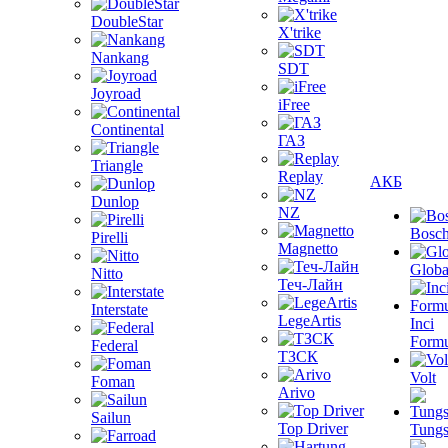
DoubleStar
X'trike
Nankang
SDT
Joyroad
iFree
Continental
ГАЗ
Triangle
Replay
АКБ
Dunlop
NZ
Bosc
Pirelli
Magnetto
Globa
Nitto
Теч-Лайн
Interstate
LegeArtis
Inci
Formu
Federal
ТЗСК
Volt
Foman
Arivo
Sailun
Top Driver
Tungs