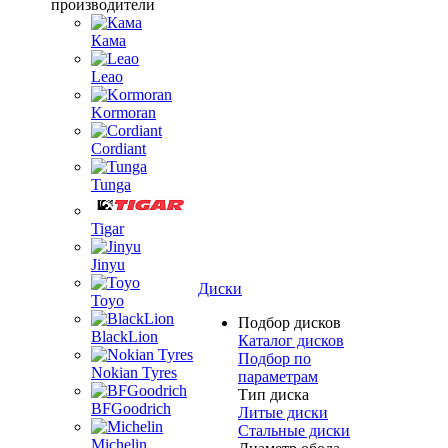
производители
Кама
Leao
Kormoran
Cordiant
Tunga
Tigar
Jinyu
Диски
Toyo
Подбор дисков
BlackLion
Каталог дисков
Подбор по
Nokian Tyres
параметрам
Тип диска
BFGoodrich
Литые диски
Стальные диски
Michelin