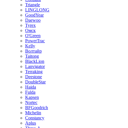
Triangle
LINGLONG
GoodYear
Daewoo
Tyrex
Омск
O'Green
PowerTrac
Kelly
Волтайр
Taitong
BlackLion
Lanvigator
Terraking
Deestone
DoubleStar
Haida
Fulda
Kapsen
Nortec
BFGoodrich
Michelin
Constancy
Aplus