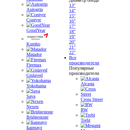
Диаметр обода
13"
Autogrip
14"
15"
Contyre
16"
17"
GoodYear
18"
19"
20"
Kumho
21"
22"
Matador
Все
производители
Firemax
Популярные
производители
Gislaved
Alcasta
Yokohama
Sava
Cross Street
Nexen
RW
Bridgestone
Trebl
Барнаул