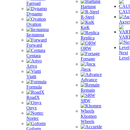
Farroad
Hartung
CAU
Dynamo
R-Steel
Акте
Ovation
КиК
Белшина
VAR
Replica
Forward
ORW
Next
Centara
Level
Forsage
Arivo
Диск
Viatti
Advance
Formula
Remain
RoadX
SRW
Onyx
Khomen
Nortec
Wheels
Goform