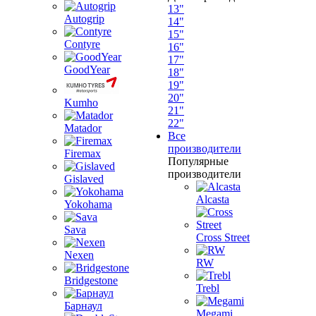
13"
Autogrip
14"
15"
Contyre
16"
17"
GoodYear
18"
19"
20"
Kumho
21"
22"
Matador
Все
производители
Firemax
Популярные
производители
Gislaved
Alcasta
Yokohama
Sava
Cross Street
Nexen
RW
Bridgestone
Trebl
Барнаул
Megami