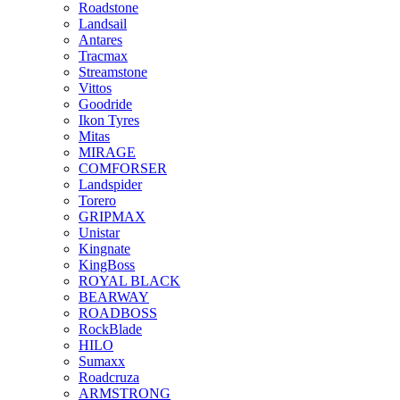
Roadstone
Landsail
Antares
Tracmax
Streamstone
Vittos
Goodride
Ikon Tyres
Mitas
MIRAGE
COMFORSER
Landspider
Torero
GRIPMAX
Unistar
Kingnate
KingBoss
ROYAL BLACK
BEARWAY
ROADBOSS
RockBlade
HILO
Sumaxx
Roadcruza
ARMSTRONG