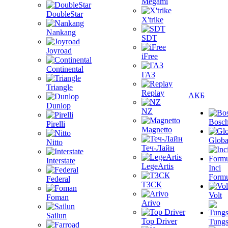
Megami
DoubleStar
X'trike
Nankang
SDT
Joyroad
iFree
Continental
ГАЗ
Triangle
Replay
АКБ
Dunlop
NZ
Bosc
Pirelli
Magnetto
Globa
Nitto
Теч-Лайн
Interstate
LegeArtis
Inci
Formu
Federal
ТЗСК
Volt
Foman
Arivo
Sailun
Top Driver
Tungs