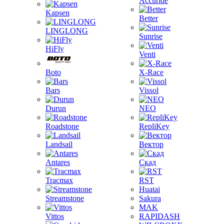
Accuride
Kapsen
Better
LINGLONG
Sunrise
HiFly
Venti
Boto
X-Race
Bars
Vissol
Durun
NEO
Roadstone
RepliKey
Landsail
Вектор
Antares
Скад
Tracmax
RST
Huatai
Streamstone
Sakura
MAK
Vittos
RAPIDASH