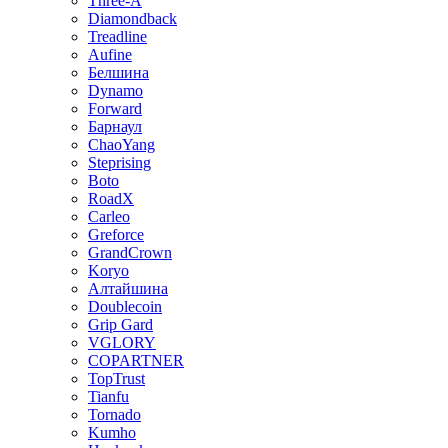
Three-A
Diamondback
Treadline
Aufine
Белшина
Dynamo
Forward
Барнаул
ChaoYang
Steprising
Boto
RoadX
Carleo
Greforce
GrandCrown
Koryo
Алтайшина
Doublecoin
Grip Gard
VGLORY
COPARTNER
TopTrust
Tianfu
Tornado
Kumho