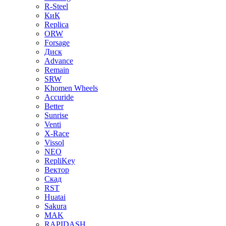
R-Steel
КиК
Replica
ORW
Forsage
Диск
Advance
Remain
SRW
Khomen Wheels
Accuride
Better
Sunrise
Venti
X-Race
Vissol
NEO
RepliKey
Вектор
Скад
RST
Huatai
Sakura
MAK
RAPIDASH