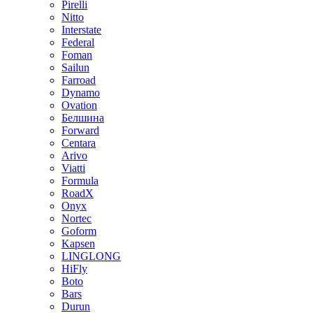
Pirelli
Nitto
Interstate
Federal
Foman
Sailun
Farroad
Dynamo
Ovation
Белшина
Forward
Centara
Arivo
Viatti
Formula
RoadX
Onyx
Nortec
Goform
Kapsen
LINGLONG
HiFly
Boto
Bars
Durun