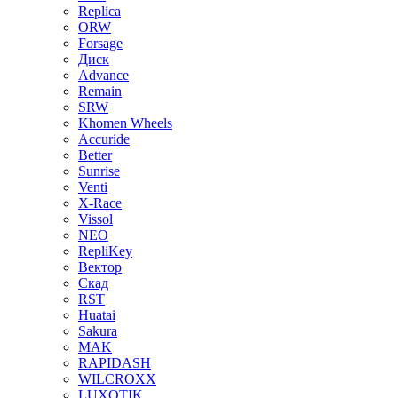
Replica
ORW
Forsage
Диск
Advance
Remain
SRW
Khomen Wheels
Accuride
Better
Sunrise
Venti
X-Race
Vissol
NEO
RepliKey
Вектор
Скад
RST
Huatai
Sakura
MAK
RAPIDASH
WILCROXX
LUXOTIK