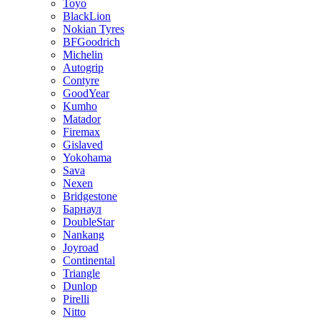
Toyo
BlackLion
Nokian Tyres
BFGoodrich
Michelin
Autogrip
Contyre
GoodYear
Kumho
Matador
Firemax
Gislaved
Yokohama
Sava
Nexen
Bridgestone
Барнаул
DoubleStar
Nankang
Joyroad
Continental
Triangle
Dunlop
Pirelli
Nitto