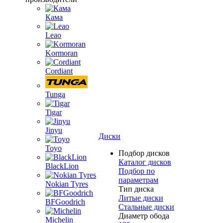
Кама
Leao
Kormoran
Cordiant
Tunga
Tigar
Jinyu
Диски
Toyo
Подбор дисков
Каталог дисков
BlackLion
Подбор по
параметрам
Nokian Tyres
Тип диска
Литые диски
BFGoodrich
Стальные диски
Диаметр обода
Michelin