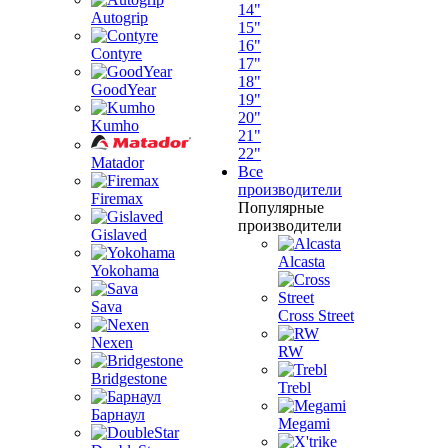
14"
Autogrip
15"
16"
Contyre
17"
18"
GoodYear
19"
20"
Kumho
21"
22"
Matador
Все
производители
Firemax
Популярные
производители
Gislaved
Alcasta
Yokohama
Sava
Cross Street
Nexen
RW
Bridgestone
Trebl
Барнаул
Megami