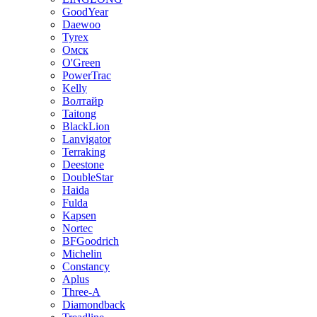
GoodYear
Daewoo
Tyrex
Омск
O'Green
PowerTrac
Kelly
Волтайр
Taitong
BlackLion
Lanvigator
Terraking
Deestone
DoubleStar
Haida
Fulda
Kapsen
Nortec
BFGoodrich
Michelin
Constancy
Aplus
Three-A
Diamondback