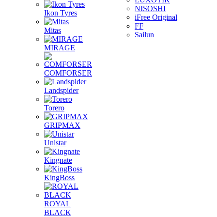
NISOSHI
Ikon Tyres
iFree Original
FF
Mitas
Sailun
MIRAGE
COMFORSER
Landspider
Torero
GRIPMAX
Unistar
Kingnate
KingBoss
ROYAL
BLACK