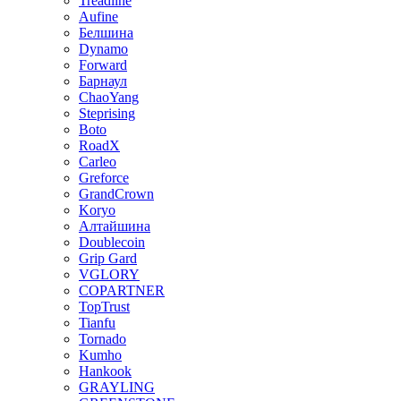
Treadline
Aufine
Белшина
Dynamo
Forward
Барнаул
ChaoYang
Steprising
Boto
RoadX
Carleo
Greforce
GrandCrown
Koryo
Алтайшина
Doublecoin
Grip Gard
VGLORY
COPARTNER
TopTrust
Tianfu
Tornado
Kumho
Hankook
GRAYLING