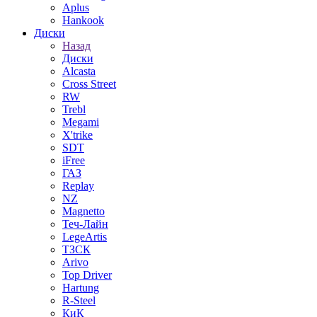
Aplus
Hankook
Диски
Назад
Диски
Alcasta
Cross Street
RW
Trebl
Megami
X'trike
SDT
iFree
ГАЗ
Replay
NZ
Magnetto
Теч-Лайн
LegeArtis
ТЗСК
Arivo
Top Driver
Hartung
R-Steel
КиК