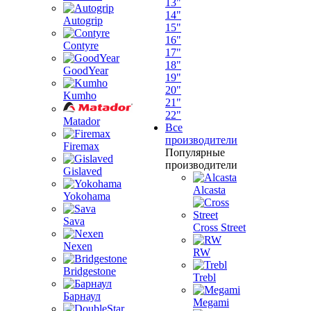
13"
14"
Autogrip
15"
16"
Contyre
17"
18"
GoodYear
19"
20"
Kumho
21"
22"
Matador
Все
производители
Firemax
Популярные
производители
Gislaved
Alcasta
Yokohama
Sava
Cross Street
Nexen
RW
Bridgestone
Trebl
Барнаул
Megami