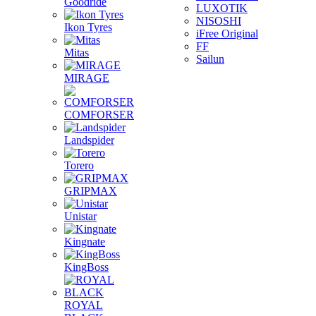
Goodride
LUXOTIK
NISOSHI
Ikon Tyres
iFree Original
FF
Mitas
Sailun
MIRAGE
COMFORSER
Landspider
Torero
GRIPMAX
Unistar
Kingnate
KingBoss
ROYAL