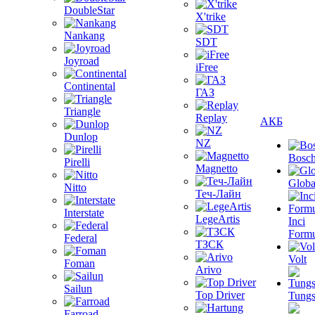
DoubleStar
X'trike
Nankang
SDT
Joyroad
iFree
Continental
ГАЗ
Triangle
Replay
АКБ
Dunlop
NZ
Bosc
Pirelli
Magnetto
Globa
Nitto
Теч-Лайн
Interstate
LegeArtis
Inci
Formu
Federal
ТЗСК
Volt
Foman
Arivo
Sailun
Top Driver
Tungs
Farroad