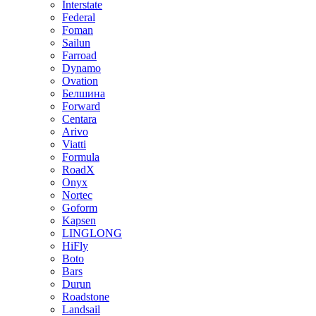
Interstate
Federal
Foman
Sailun
Farroad
Dynamo
Ovation
Белшина
Forward
Centara
Arivo
Viatti
Formula
RoadX
Onyx
Nortec
Goform
Kapsen
LINGLONG
HiFly
Boto
Bars
Durun
Roadstone
Landsail