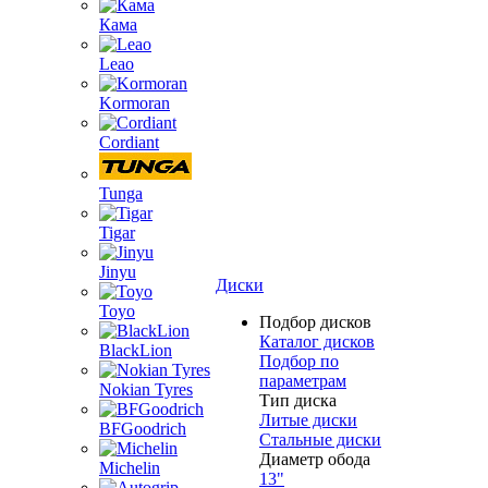
Кама
Leao
Kormoran
Cordiant
Tunga
Tigar
Jinyu
Диски
Toyo
Подбор дисков
Каталог дисков
BlackLion
Подбор по
параметрам
Nokian Tyres
Тип диска
Литые диски
BFGoodrich
Стальные диски
Диаметр обода
Michelin
13"