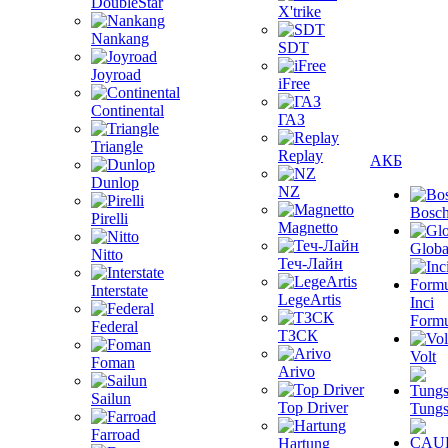
DoubleStar
X'trike
Nankang
SDT
Joyroad
iFree
Continental
ГАЗ
Triangle
Replay
АКБ
Dunlop
NZ
Bosc
Pirelli
Magnetto
Globa
Nitto
Теч-Лайн
Interstate
LegeArtis
Inci
Formu
Federal
ТЗСК
Volt
Foman
Arivo
Sailun
Top Driver
Tungs
Farroad
Hartung