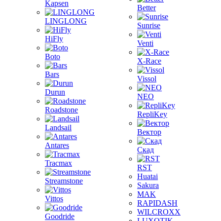
Kapsen
Better
LINGLONG
Sunrise
HiFly
Venti
Boto
X-Race
Bars
Vissol
Durun
NEO
Roadstone
RepliKey
Landsail
Вектор
Antares
Скад
Tracmax
RST
Huatai
Streamstone
Sakura
MAK
Vittos
RAPIDASH
WILCROXX
Goodride
LUXOTIK