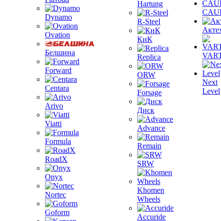
Hartung
CAU
Dynamo
R-Steel
Акте
Ovation
КиК
Белшина
VAR
Replica
Forward
ORW
Next
Centara
Level
Forsage
Arivo
Диск
Viatti
Advance
Formula
Remain
RoadX
SRW
Onyx
Khomen
Nortec
Wheels
Goform
Accuride