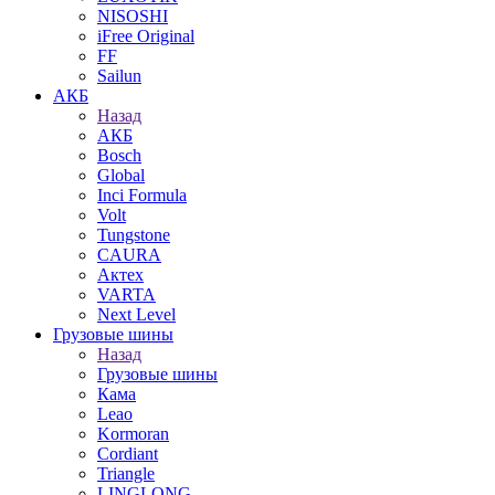
NISOSHI
iFree Original
FF
Sailun
АКБ
Назад
АКБ
Bosch
Global
Inci Formula
Volt
Tungstone
CAURA
Актех
VARTA
Next Level
Грузовые шины
Назад
Грузовые шины
Кама
Leao
Kormoran
Cordiant
Triangle
LINGLONG