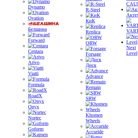
CAU
Dynamo
R-Steel
Акте
Ovation
КиК
Белшина
VAR
Replica
Forward
ORW
Next
Centara
Level
Forsage
Arivo
Диск
Viatti
Advance
Formula
Remain
RoadX
SRW
Onyx
Khomen
Nortec
Wheels
Goform
Accuride