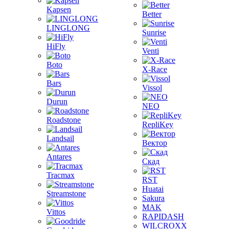
Kapsen
Better
LINGLONG
Sunrise
HiFly
Venti
Boto
X-Race
Bars
Vissol
Durun
NEO
Roadstone
RepliKey
Landsail
Вектор
Antares
Скад
Tracmax
RST
Huatai
Streamstone
Sakura
MAK
Vittos
RAPIDASH
WILCROXX