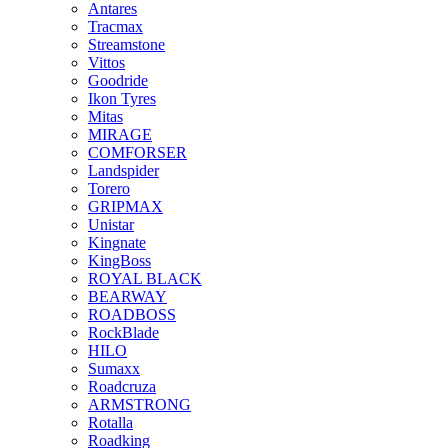
Antares
Tracmax
Streamstone
Vittos
Goodride
Ikon Tyres
Mitas
MIRAGE
COMFORSER
Landspider
Torero
GRIPMAX
Unistar
Kingnate
KingBoss
ROYAL BLACK
BEARWAY
ROADBOSS
RockBlade
HILO
Sumaxx
Roadcruza
ARMSTRONG
Rotalla
Roadking