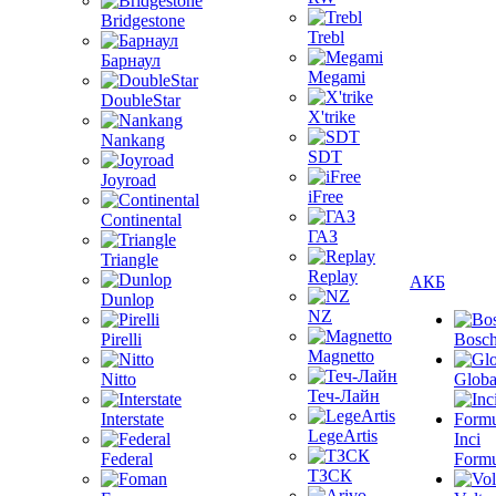
Bridgestone
Trebl
Барнаул
Megami
DoubleStar
X'trike
Nankang
SDT
Joyroad
iFree
Continental
ГАЗ
Triangle
Replay
АКБ
Dunlop
NZ
Pirelli
Bosc
Magnetto
Nitto
Globa
Теч-Лайн
Interstate
LegeArtis
Inci
Federal
Formu
ТЗСК