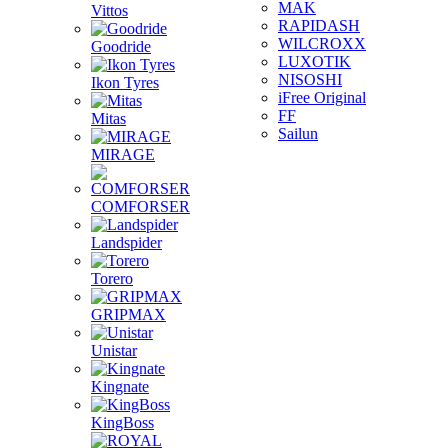
MAK
Vittos
RAPIDASH
WILCROXX
Goodride
LUXOTIK
NISOSHI
Ikon Tyres
iFree Original
FF
Mitas
Sailun
MIRAGE
COMFORSER
Landspider
Torero
GRIPMAX
Unistar
Kingnate
KingBoss