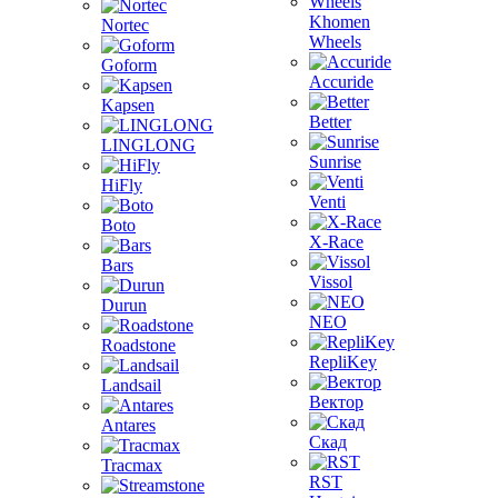
Khomen
Nortec
Wheels
Goform
Accuride
Kapsen
Better
LINGLONG
Sunrise
HiFly
Venti
Boto
X-Race
Bars
Vissol
Durun
NEO
Roadstone
RepliKey
Landsail
Вектор
Antares
Скад
Tracmax
RST