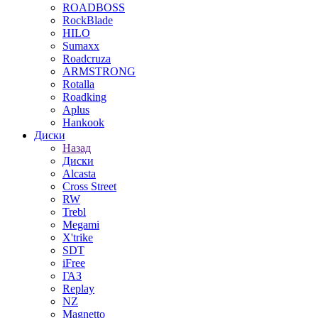
ROADBOSS
RockBlade
HILO
Sumaxx
Roadcruza
ARMSTRONG
Rotalla
Roadking
Aplus
Hankook
Диски
Назад
Диски
Alcasta
Cross Street
RW
Trebl
Megami
X'trike
SDT
iFree
ГАЗ
Replay
NZ
Magnetto