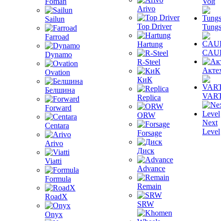
Foman
Volt
Arivo
Sailun
Top Driver
Tungs
Farroad
Hartung
CAU
Dynamo
R-Steel
Акте
Ovation
КиК
Белшина
VAR
Replica
Forward
ORW
Next
Centara
Level
Forsage
Arivo
Диск
Viatti
Advance
Formula
Remain
RoadX
SRW
Onyx