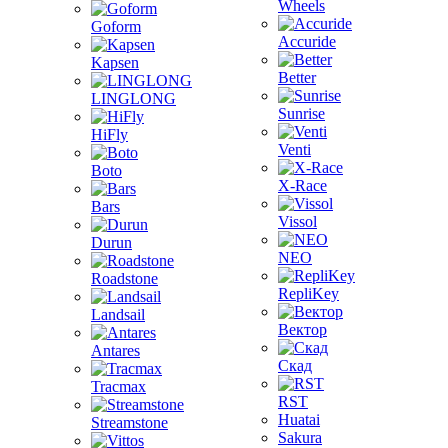
Wheels
Goform
Accuride
Kapsen
Better
LINGLONG
Sunrise
HiFly
Venti
Boto
X-Race
Bars
Vissol
Durun
NEO
Roadstone
RepliKey
Landsail
Вектор
Antares
Скад
Tracmax
RST
Huatai
Streamstone
Sakura