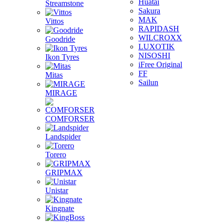
Huatai
Streamstone
Sakura
MAK
Vittos
RAPIDASH
WILCROXX
Goodride
LUXOTIK
NISOSHI
Ikon Tyres
iFree Original
FF
Mitas
Sailun
MIRAGE
COMFORSER
Landspider
Torero
GRIPMAX
Unistar
Kingnate