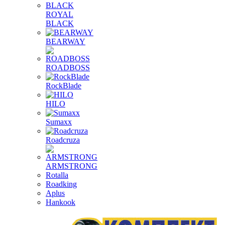
ROYAL
BLACK
BEARWAY
ROADBOSS
RockBlade
HILO
Sumaxx
Roadcruza
ARMSTRONG
Rotalla
Roadking
Aplus
Hankook