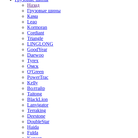
Назад
Грузовые шины
Кама
Leao
Kormoran
Cordiant
Triangle
LINGLONG
GoodYear
Daewoo
Tyrex
Омск
O'Green
PowerTrac
Kelly
Волтайр
Taitong
BlackLion
Lanvigator
Terraking
Deestone
DoubleStar
Haida
Fulda