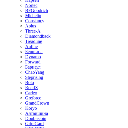
Kapsen
Nortec
BFGoodrich
Michelin
Constancy
Aplus
Three-A
Diamondback
Treadline
Aufine
Белшина
Dynamo
Forward
Барнаул
ChaoYang
Steprising
Boto
RoadX
Carleo
Greforce
GrandCrown
Koryo
Алтайшина
Doublecoin
Grip Gard