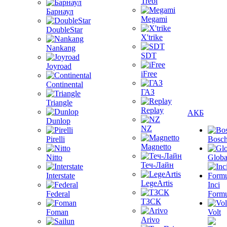
Trebl
Барнаул
Megami
DoubleStar
X'trike
Nankang
SDT
Joyroad
iFree
Continental
ГАЗ
Triangle
Replay
АКБ
Dunlop
NZ
Pirelli
Bosc
Magnetto
Nitto
Globa
Теч-Лайн
Interstate
LegeArtis
Inci
Federal
Formu
ТЗСК
Foman
Volt
Arivo