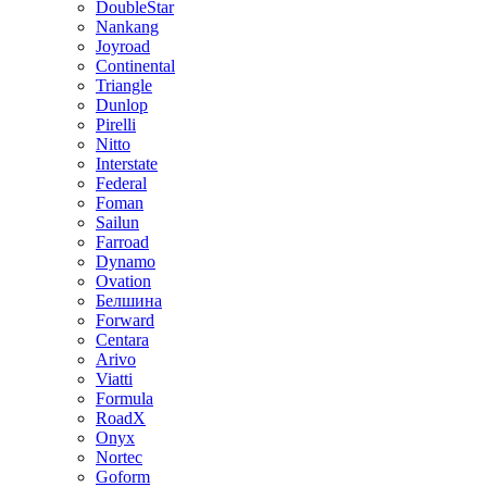
DoubleStar
Nankang
Joyroad
Continental
Triangle
Dunlop
Pirelli
Nitto
Interstate
Federal
Foman
Sailun
Farroad
Dynamo
Ovation
Белшина
Forward
Centara
Arivo
Viatti
Formula
RoadX
Onyx
Nortec
Goform