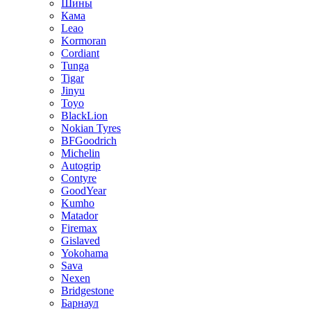
Шины
Кама
Leao
Kormoran
Cordiant
Tunga
Tigar
Jinyu
Toyo
BlackLion
Nokian Tyres
BFGoodrich
Michelin
Autogrip
Contyre
GoodYear
Kumho
Matador
Firemax
Gislaved
Yokohama
Sava
Nexen
Bridgestone
Барнаул