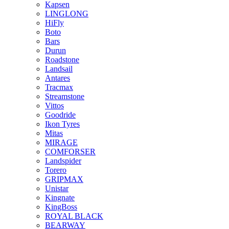
Kapsen
LINGLONG
HiFly
Boto
Bars
Durun
Roadstone
Landsail
Antares
Tracmax
Streamstone
Vittos
Goodride
Ikon Tyres
Mitas
MIRAGE
COMFORSER
Landspider
Torero
GRIPMAX
Unistar
Kingnate
KingBoss
ROYAL BLACK
BEARWAY