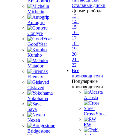
BFGoodrich
Стальные диски
Диаметр обода
Michelin
13"
14"
Autogrip
15"
16"
Contyre
17"
18"
GoodYear
19"
20"
Kumho
21"
22"
Matador
Все
производители
Firemax
Популярные
производители
Gislaved
Alcasta
Yokohama
Sava
Cross Street
Nexen
RW
Bridgestone