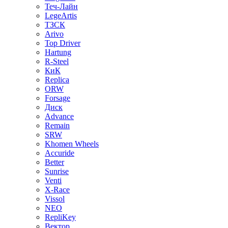
Теч-Лайн
LegeArtis
ТЗСК
Arivo
Top Driver
Hartung
R-Steel
КиК
Replica
ORW
Forsage
Диск
Advance
Remain
SRW
Khomen Wheels
Accuride
Better
Sunrise
Venti
X-Race
Vissol
NEO
RepliKey
Вектор