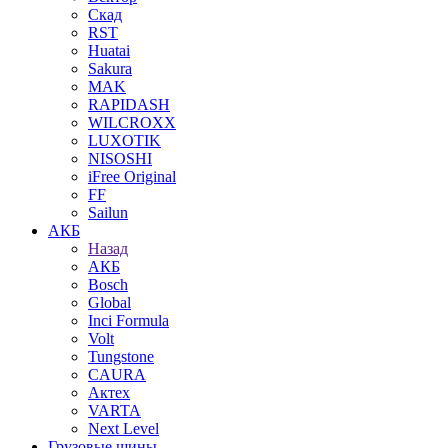
Скад
RST
Huatai
Sakura
MAK
RAPIDASH
WILCROXX
LUXOTIK
NISOSHI
iFree Original
FF
Sailun
АКБ
Назад
АКБ
Bosch
Global
Inci Formula
Volt
Tungstone
CAURA
Актех
VARTA
Next Level
Грузовые шины