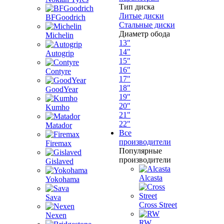
Тип диска
Литые диски
BFGoodrich
Стальные диски
Диаметр обода
Michelin
13"
14"
Autogrip
15"
16"
Contyre
17"
18"
GoodYear
19"
20"
Kumho
21"
22"
Matador
Все
производители
Firemax
Популярные
производители
Gislaved
Alcasta
Yokohama
Sava
Cross Street
Nexen
RW