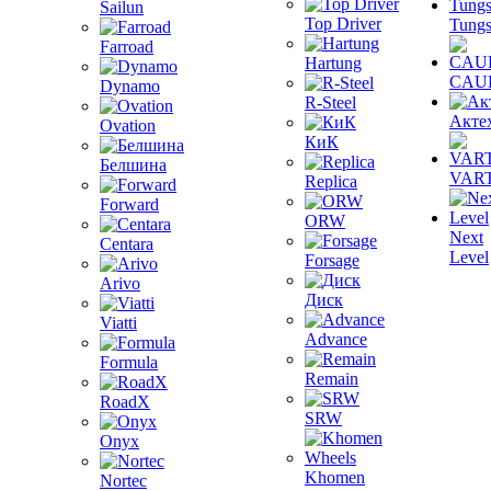
Sailun
Top Driver
Tungs
Farroad
Hartung
CAU
Dynamo
R-Steel
Акте
Ovation
КиК
Белшина
VAR
Replica
Forward
ORW
Next
Centara
Level
Forsage
Arivo
Диск
Viatti
Advance
Formula
Remain
RoadX
SRW
Onyx
Khomen
Nortec