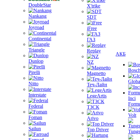
DoubleStar
X'trike
Nankang
SDT
Joyroad
iFree
Continental
ГАЗ
Triangle
Replay
АКБ
Dunlop
NZ
Bosc
Pirelli
Magnetto
Globa
Nitto
Теч-Лайн
Interstate
LegeArtis
Inci
Formu
Federal
ТЗСК
Volt
Foman
Arivo
Sailun
Top Driver
Tungs
Farroad