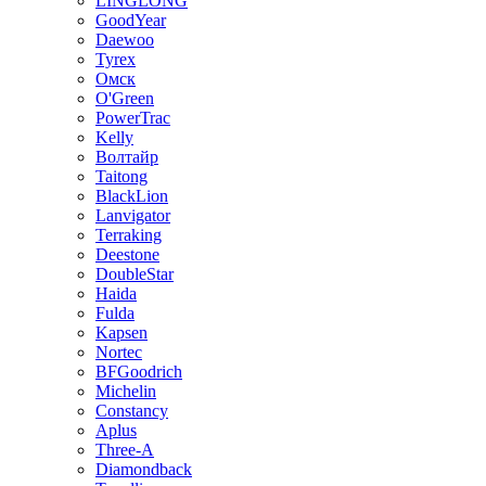
LINGLONG
GoodYear
Daewoo
Tyrex
Омск
O'Green
PowerTrac
Kelly
Волтайр
Taitong
BlackLion
Lanvigator
Terraking
Deestone
DoubleStar
Haida
Fulda
Kapsen
Nortec
BFGoodrich
Michelin
Constancy
Aplus
Three-A
Diamondback