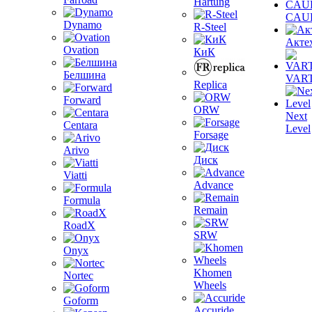
Hartung
CAU
Dynamo
R-Steel
Акте
Ovation
КиК
Белшина
VAR
Replica
Forward
ORW
Next
Centara
Level
Forsage
Arivo
Диск
Viatti
Advance
Formula
Remain
RoadX
SRW
Onyx
Khomen
Nortec
Wheels
Goform
Accuride