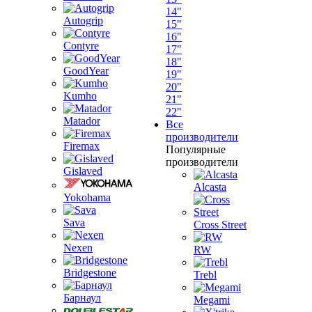
14"
Autogrip
15"
16"
Contyre
17"
18"
GoodYear
19"
20"
Kumho
21"
22"
Matador
Все
производители
Firemax
Популярные
производители
Gislaved
Alcasta
Yokohama
Sava
Cross Street
Nexen
RW
Bridgestone
Trebl
Барнаул
Megami