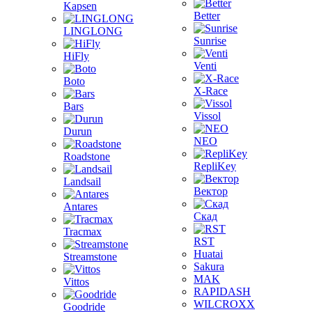
Kapsen
Better
LINGLONG
Sunrise
HiFly
Venti
Boto
X-Race
Bars
Vissol
Durun
NEO
Roadstone
RepliKey
Landsail
Вектор
Antares
Скад
Tracmax
RST
Huatai
Streamstone
Sakura
MAK
Vittos
RAPIDASH
WILCROXX
Goodride