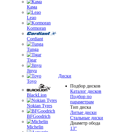
Кама
Leao
Kormoran
Cordiant
Tunga
Tigar
Jinyu
Диски
Toyo
Подбор дисков
Каталог дисков
BlackLion
Подбор по
параметрам
Nokian Tyres
Тип диска
Литые диски
BFGoodrich
Стальные диски
Диаметр обода
Michelin
13"