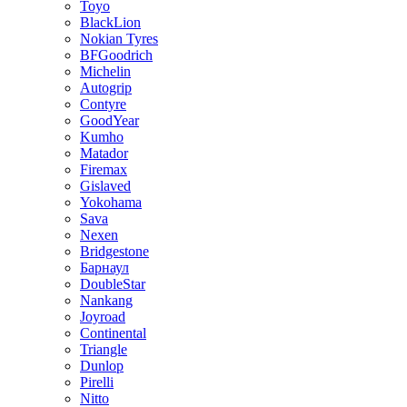
Toyo
BlackLion
Nokian Tyres
BFGoodrich
Michelin
Autogrip
Contyre
GoodYear
Kumho
Matador
Firemax
Gislaved
Yokohama
Sava
Nexen
Bridgestone
Барнаул
DoubleStar
Nankang
Joyroad
Continental
Triangle
Dunlop
Pirelli
Nitto