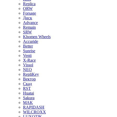
Replica
ORW
Forsage
Диск
Advance
Remain
SRW
Khomen Wheels
Accuride
Better
Sunrise
Venti
X-Race
Vissol
NEO
RepliKey
Вектор
Скад
RST
Huatai
Sakura
MAK
RAPIDASH
WILCROXX
LUXOTIK