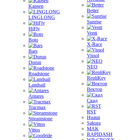
Kapsen
Better
LINGLONG
Sunrise
HiFly
Venti
Boto
X-Race
Bars
Vissol
Durun
NEO
Roadstone
RepliKey
Landsail
Вектор
Antares
Скад
Tracmax
RST
Huatai
Streamstone
Sakura
MAK
Vittos
RAPIDASH
WILCROXX