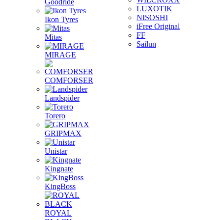
Goodride
LUXOTIK
NISOSHI
Ikon Tyres
iFree Original
FF
Mitas
Sailun
MIRAGE
COMFORSER
Landspider
Torero
GRIPMAX
Unistar
Kingnate
KingBoss
ROYAL