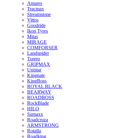
Antares
Tracmax
Streamstone
Vittos
Goodride
Ikon Tyres
Mitas
MIRAGE
COMFORSER
Landspider
Torero
GRIPMAX
Unistar
Kingnate
KingBoss
ROYAL BLACK
BEARWAY
ROADBOSS
RockBlade
HILO
Sumaxx
Roadcruza
ARMSTRONG
Rotalla
Roadking