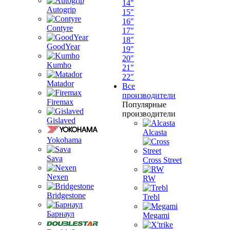
14"
Autogrip
15"
16"
Contyre
17"
18"
GoodYear
19"
20"
Kumho
21"
22"
Matador
Все
производители
Firemax
Популярные
производители
Gislaved
Alcasta
Yokohama
Sava
Cross Street
Nexen
RW
Bridgestone
Trebl
Барнаул
Megami