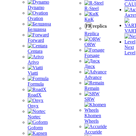
CAU
Dynamo
R-Steel
Акте
Ovation
КиК
Белшина
VAR
Replica
Forward
ORW
Next
Centara
Level
Forsage
Arivo
Диск
Viatti
Advance
Formula
Remain
RoadX
SRW
Onyx
Khomen
Nortec
Wheels
Goform
Accuride