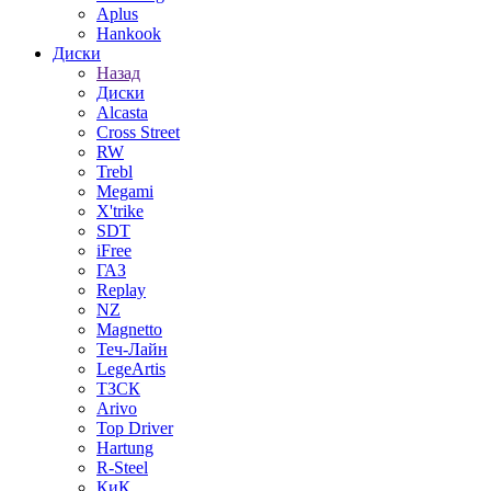
Aplus
Hankook
Диски
Назад
Диски
Alcasta
Cross Street
RW
Trebl
Megami
X'trike
SDT
iFree
ГАЗ
Replay
NZ
Magnetto
Теч-Лайн
LegeArtis
ТЗСК
Arivo
Top Driver
Hartung
R-Steel
КиК