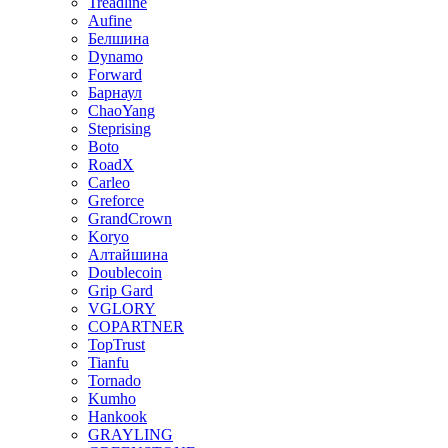
Treadline
Aufine
Белшина
Dynamo
Forward
Барнаул
ChaoYang
Steprising
Boto
RoadX
Carleo
Greforce
GrandCrown
Koryo
Алтайшина
Doublecoin
Grip Gard
VGLORY
COPARTNER
TopTrust
Tianfu
Tornado
Kumho
Hankook
GRAYLING