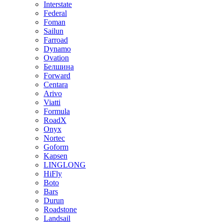
Interstate
Federal
Foman
Sailun
Farroad
Dynamo
Ovation
Белшина
Forward
Centara
Arivo
Viatti
Formula
RoadX
Onyx
Nortec
Goform
Kapsen
LINGLONG
HiFly
Boto
Bars
Durun
Roadstone
Landsail