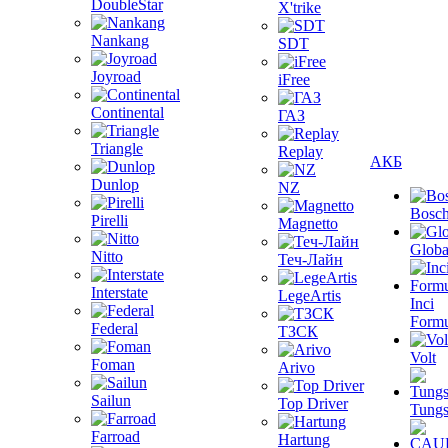
DoubleStar
X'trike
Nankang
SDT
Joyroad
iFree
Continental
ГАЗ
Triangle
Replay
АКБ
Dunlop
NZ
Bosc
Pirelli
Magnetto
Globa
Nitto
Теч-Лайн
Interstate
LegeArtis
Inci
Formu
Federal
ТЗСК
Volt
Foman
Arivo
Sailun
Top Driver
Tungs
Farroad
Hartung