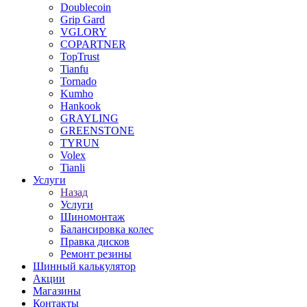
Doublecoin
Grip Gard
VGLORY
COPARTNER
TopTrust
Tianfu
Tornado
Kumho
Hankook
GRAYLING
GREENSTONE
TYRUN
Volex
Tianli
Услуги
Назад
Услуги
Шиномонтаж
Балансировка колес
Правка дисков
Ремонт резины
Шинный калькулятор
Акции
Магазины
Контакты