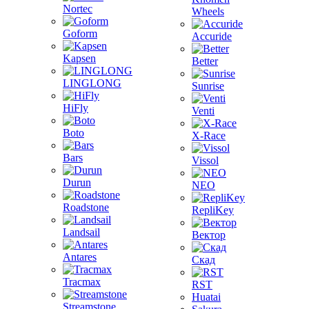
Nortec
Wheels
Goform
Accuride
Kapsen
Better
LINGLONG
Sunrise
HiFly
Venti
Boto
X-Race
Bars
Vissol
Durun
NEO
Roadstone
RepliKey
Landsail
Вектор
Antares
Скад
Tracmax
RST
Huatai
Streamstone