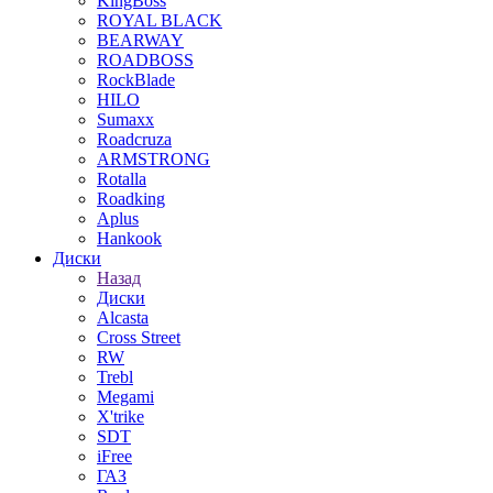
KingBoss
ROYAL BLACK
BEARWAY
ROADBOSS
RockBlade
HILO
Sumaxx
Roadcruza
ARMSTRONG
Rotalla
Roadking
Aplus
Hankook
Диски
Назад
Диски
Alcasta
Cross Street
RW
Trebl
Megami
X'trike
SDT
iFree
ГАЗ