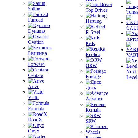
Sailun
Top Driver
Tungs
Farroad
Hartung
CAU
Dynamo
R-Steel
Акте
Ovation
КиК
Белшина
Replica
VAR
Forward
ORW
Next
Centara
Forsage
Level
Arivo
Диск
Viatti
Advance
Formula
Remain
RoadX
SRW
Onyx
Khomen