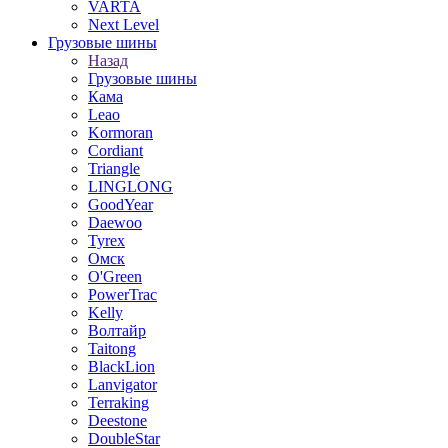
VARTA
Next Level
Грузовые шины
Назад
Грузовые шины
Кама
Leao
Kormoran
Cordiant
Triangle
LINGLONG
GoodYear
Daewoo
Tyrex
Омск
O'Green
PowerTrac
Kelly
Волтайр
Taitong
BlackLion
Lanvigator
Terraking
Deestone
DoubleStar