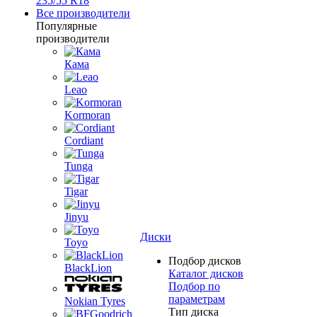
235/55 R18
Все производители
Популярные
производители
Кама
Leao
Kormoran
Cordiant
Tunga
Tigar
Jinyu
Диски
Toyo
Подбор дисков
BlackLion
Каталог дисков
Подбор по
параметрам
Nokian Tyres
Тип диска