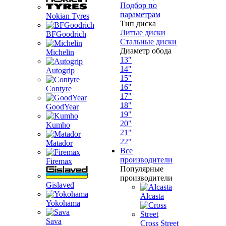
Подбор по
параметрам
Nokian Tyres
Тип диска
Литые диски
BFGoodrich
Стальные диски
Диаметр обода
Michelin
13"
14"
Autogrip
15"
16"
Contyre
17"
18"
GoodYear
19"
20"
Kumho
21"
22"
Matador
Все
производители
Firemax
Популярные
производители
Gislaved
Alcasta
Yokohama
Sava
Cross Street