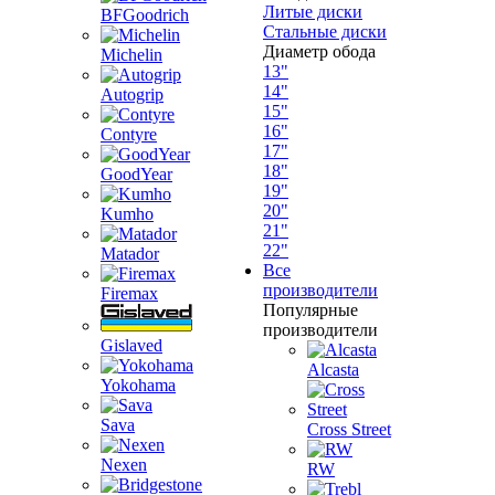
Литые диски
BFGoodrich
Стальные диски
Диаметр обода
Michelin
13"
14"
Autogrip
15"
16"
Contyre
17"
18"
GoodYear
19"
20"
Kumho
21"
22"
Matador
Все
производители
Firemax
Популярные
производители
Gislaved
Alcasta
Yokohama
Sava
Cross Street
Nexen
RW