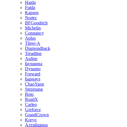
Haida
Fulda
Kapsen
Nortec
BFGoodrich
Michelin
Constancy
Aplus
Three-A
Diamondback
Treadline
Aufine
Белшина
Dynamo
Forward
Барнаул
ChaoYang
Steprising
Boto
RoadX
Carleo
Greforce
GrandCrown
Koryo
Алтайшина