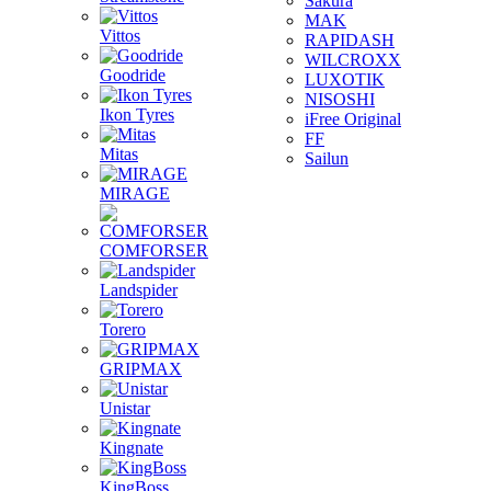
Sakura
MAK
Vittos
RAPIDASH
WILCROXX
Goodride
LUXOTIK
NISOSHI
Ikon Tyres
iFree Original
FF
Mitas
Sailun
MIRAGE
COMFORSER
Landspider
Torero
GRIPMAX
Unistar
Kingnate
KingBoss