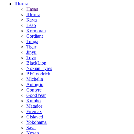
Шины
Назад
Шины
Кама
Leao
Kormoran
Cordiant
Tunga
Tigar
Jinyu
Toyo
BlackLion
Nokian Tyres
BFGoodrich
Michelin
Autogrip
Contyre
GoodYear
Kumho
Matador
Firemax
Gislaved
Yokohama
Sava
Nexen