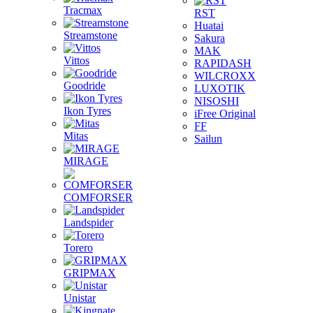
Tracmax
RST
Huatai
Streamstone
Sakura
MAK
Vittos
RAPIDASH
WILCROXX
Goodride
LUXOTIK
NISOSHI
Ikon Tyres
iFree Original
FF
Mitas
Sailun
MIRAGE
COMFORSER
Landspider
Torero
GRIPMAX
Unistar