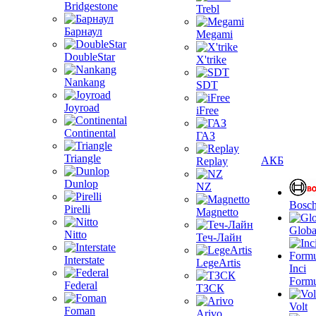
Bridgestone
Trebl
Барнаул
Megami
DoubleStar
X'trike
Nankang
SDT
Joyroad
iFree
Continental
ГАЗ
Triangle
АКБ
Replay
Dunlop
NZ
Bosc
Pirelli
Magnetto
Globa
Nitto
Теч-Лайн
Interstate
LegeArtis
Inci
Formu
Federal
ТЗСК
Volt
Foman
Arivo