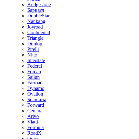
Bridgestone
Барнаул
DoubleStar
Nankang
Joyroad
Continental
Triangle
Dunlop
Pirelli
Nitto
Interstate
Federal
Foman
Sailun
Farroad
Dynamo
Ovation
Белшина
Forward
Centara
Arivo
Viatti
Formula
RoadX
Onyx