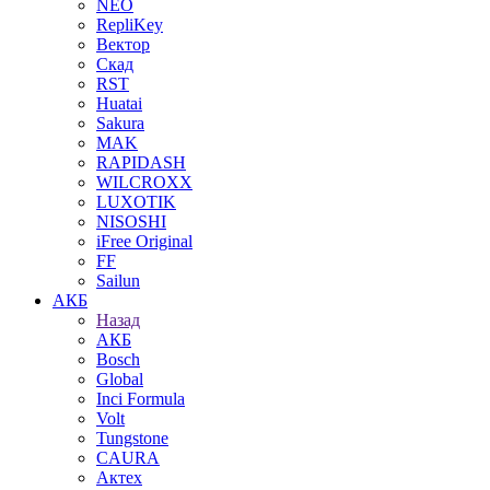
NEO
RepliKey
Вектор
Скад
RST
Huatai
Sakura
MAK
RAPIDASH
WILCROXX
LUXOTIK
NISOSHI
iFree Original
FF
Sailun
АКБ
Назад
АКБ
Bosch
Global
Inci Formula
Volt
Tungstone
CAURA
Актех