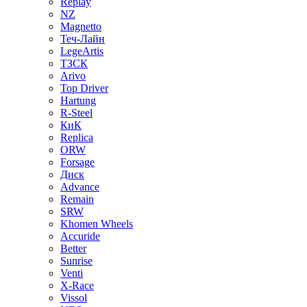
Replay
NZ
Magnetto
Теч-Лайн
LegeArtis
ТЗСК
Arivo
Top Driver
Hartung
R-Steel
КиК
Replica
ORW
Forsage
Диск
Advance
Remain
SRW
Khomen Wheels
Accuride
Better
Sunrise
Venti
X-Race
Vissol