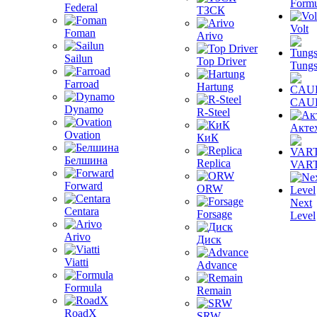
Formu
Federal
ТЗСК
Volt
Foman
Arivo
Sailun
Top Driver
Tungs
Farroad
Hartung
CAU
Dynamo
R-Steel
Акте
Ovation
КиК
Белшина
Replica
VAR
Forward
ORW
Next
Centara
Forsage
Level
Arivo
Диск
Viatti
Advance
Formula
Remain
RoadX
SRW