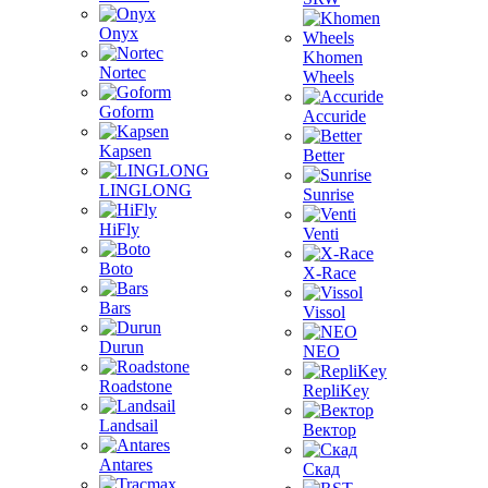
Onyx
Khomen
Nortec
Wheels
Goform
Accuride
Kapsen
Better
LINGLONG
Sunrise
HiFly
Venti
Boto
X-Race
Bars
Vissol
Durun
NEO
Roadstone
RepliKey
Landsail
Вектор
Antares
Скад