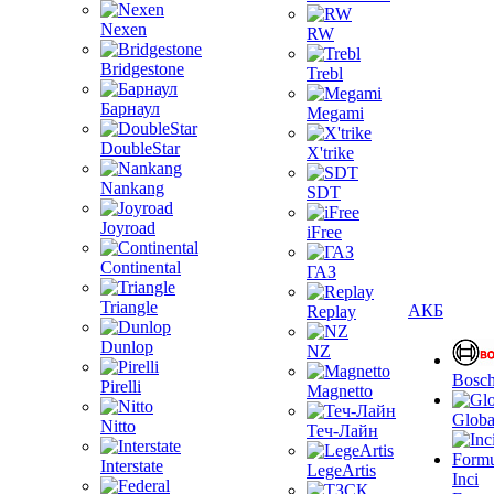
Nexen
RW
Bridgestone
Trebl
Барнаул
Megami
DoubleStar
X'trike
Nankang
SDT
Joyroad
iFree
Continental
ГАЗ
Triangle
АКБ
Replay
Dunlop
NZ
Bosc
Pirelli
Magnetto
Globa
Nitto
Теч-Лайн
Interstate
LegeArtis
Inci