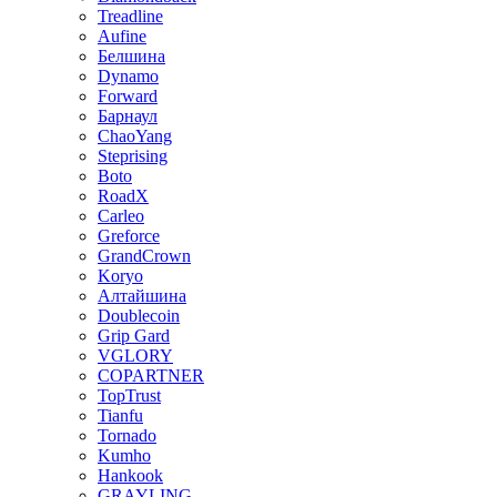
Treadline
Aufine
Белшина
Dynamo
Forward
Барнаул
ChaoYang
Steprising
Boto
RoadX
Carleo
Greforce
GrandCrown
Koryo
Алтайшина
Doublecoin
Grip Gard
VGLORY
COPARTNER
TopTrust
Tianfu
Tornado
Kumho
Hankook
GRAYLING