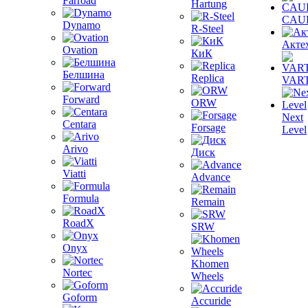
Farroad
Hartung
CAU
Dynamo
R-Steel
Акте
Ovation
КиК
Белшина
Replica
VAR
Forward
ORW
Next
Centara
Forsage
Level
Arivo
Диск
Viatti
Advance
Formula
Remain
RoadX
SRW
Onyx
Khomen
Nortec
Wheels
Goform
Accuride