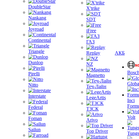
DoubleStar
X'trike
Nankang
SDT
Joyroad
iFree
Continental
ГАЗ
Triangle
Replay
АКБ
Dunlop
NZ
Bosc
Pirelli
Magnetto
Globa
Nitto
Теч-Лайн
Interstate
LegeArtis
Inci
Formu
Federal
ТЗСК
Volt
Foman
Arivo
Sailun
Top Driver
Tungs