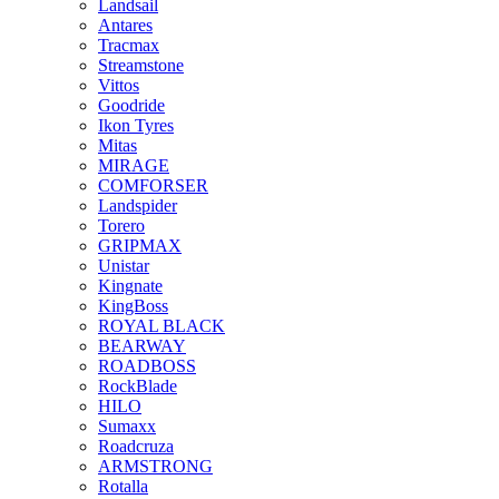
Landsail
Antares
Tracmax
Streamstone
Vittos
Goodride
Ikon Tyres
Mitas
MIRAGE
COMFORSER
Landspider
Torero
GRIPMAX
Unistar
Kingnate
KingBoss
ROYAL BLACK
BEARWAY
ROADBOSS
RockBlade
HILO
Sumaxx
Roadcruza
ARMSTRONG
Rotalla