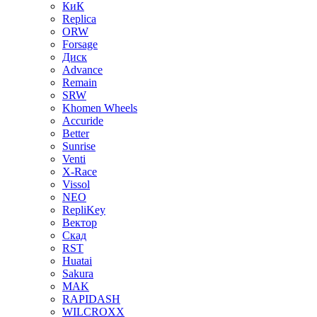
КиК
Replica
ORW
Forsage
Диск
Advance
Remain
SRW
Khomen Wheels
Accuride
Better
Sunrise
Venti
X-Race
Vissol
NEO
RepliKey
Вектор
Скад
RST
Huatai
Sakura
MAK
RAPIDASH
WILCROXX