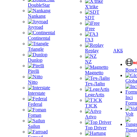
DoubleStar
X'trike
Nankang
SDT
Joyroad
iFree
Continental
ГАЗ
Triangle
Replay
АКБ
Dunlop
NZ
Bosc
Pirelli
Magnetto
Globa
Nitto
Теч-Лайн
Interstate
LegeArtis
Inci
Formu
Federal
ТЗСК
Volt
Foman
Arivo
Sailun
Top Driver
Tungs