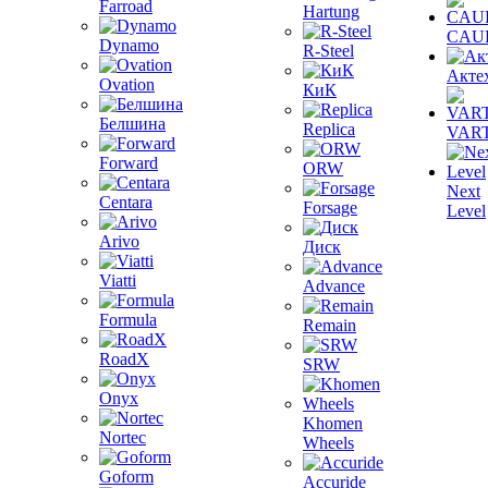
Farroad
Hartung
CAU
Dynamo
R-Steel
Акте
Ovation
КиК
Белшина
Replica
VAR
Forward
ORW
Next
Centara
Forsage
Level
Arivo
Диск
Viatti
Advance
Formula
Remain
RoadX
SRW
Onyx
Khomen
Nortec
Wheels
Goform
Accuride