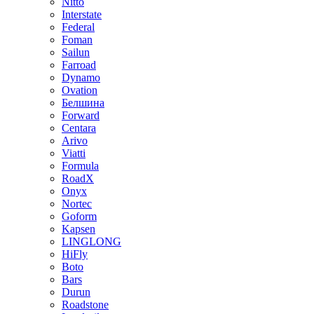
Nitto
Interstate
Federal
Foman
Sailun
Farroad
Dynamo
Ovation
Белшина
Forward
Centara
Arivo
Viatti
Formula
RoadX
Onyx
Nortec
Goform
Kapsen
LINGLONG
HiFly
Boto
Bars
Durun
Roadstone