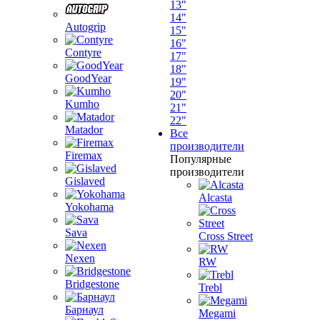
13"
14"
Autogrip
15"
16"
Contyre
17"
18"
GoodYear
19"
20"
Kumho
21"
22"
Matador
Все
производители
Firemax
Популярные
производители
Gislaved
Alcasta
Yokohama
Sava
Cross Street
Nexen
RW
Bridgestone
Trebl
Барнаул
Megami