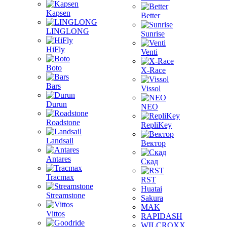
Kapsen
Better
LINGLONG
Sunrise
HiFly
Venti
Boto
X-Race
Bars
Vissol
Durun
NEO
Roadstone
RepliKey
Landsail
Вектор
Antares
Скад
Tracmax
RST
Huatai
Streamstone
Sakura
MAK
Vittos
RAPIDASH
WILCROXX