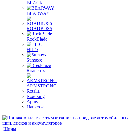
BLACK
BEARWAY
ROADBOSS
RockBlade
HILO
Sumaxx
Roadcruza
ARMSTRONG
Rotalla
Roadking
Aplus
Hankook
Шины