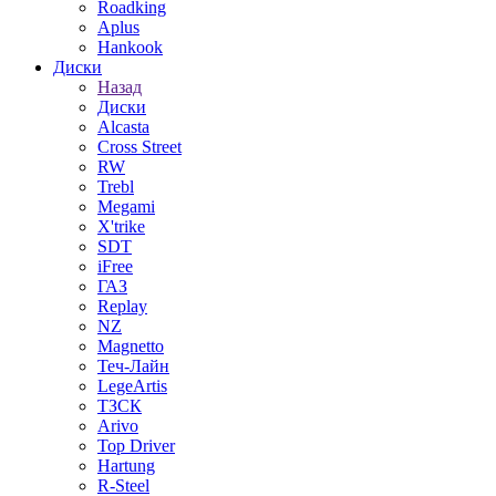
Roadking
Aplus
Hankook
Диски
Назад
Диски
Alcasta
Cross Street
RW
Trebl
Megami
X'trike
SDT
iFree
ГАЗ
Replay
NZ
Magnetto
Теч-Лайн
LegeArtis
ТЗСК
Arivo
Top Driver
Hartung
R-Steel