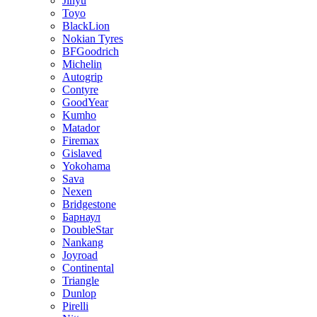
Jinyu
Toyo
BlackLion
Nokian Tyres
BFGoodrich
Michelin
Autogrip
Contyre
GoodYear
Kumho
Matador
Firemax
Gislaved
Yokohama
Sava
Nexen
Bridgestone
Барнаул
DoubleStar
Nankang
Joyroad
Continental
Triangle
Dunlop
Pirelli