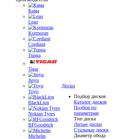
Кама
Leao
Kormoran
Cordiant
Tunga
Tigar
Jinyu
Диски
Toyo
Подбор дисков
Каталог дисков
BlackLion
Подбор по
параметрам
Nokian Tyres
Тип диска
Литые диски
BFGoodrich
Стальные диски
Диаметр обода
Michelin