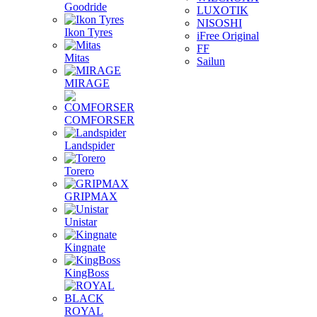
Goodride
LUXOTIK
NISOSHI
Ikon Tyres
iFree Original
FF
Mitas
Sailun
MIRAGE
COMFORSER
Landspider
Torero
GRIPMAX
Unistar
Kingnate
KingBoss
ROYAL