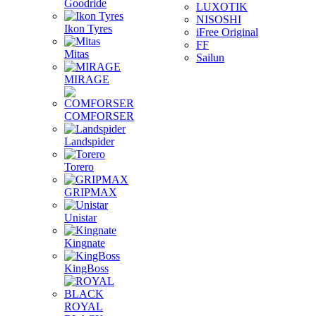
Goodride
LUXOTIK
NISOSHI
Ikon Tyres
iFree Original
FF
Mitas
Sailun
MIRAGE
COMFORSER
Landspider
Torero
GRIPMAX
Unistar
Kingnate
KingBoss
ROYAL