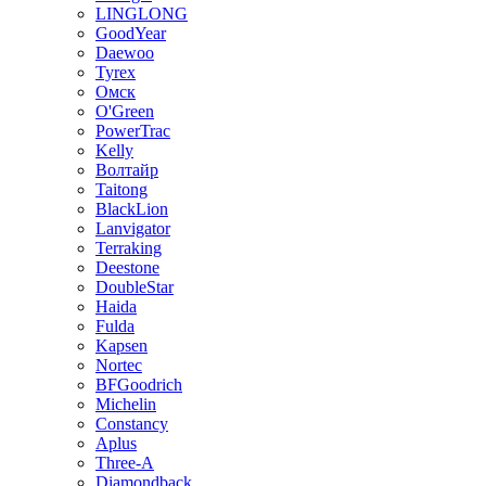
LINGLONG
GoodYear
Daewoo
Tyrex
Омск
O'Green
PowerTrac
Kelly
Волтайр
Taitong
BlackLion
Lanvigator
Terraking
Deestone
DoubleStar
Haida
Fulda
Kapsen
Nortec
BFGoodrich
Michelin
Constancy
Aplus
Three-A
Diamondback