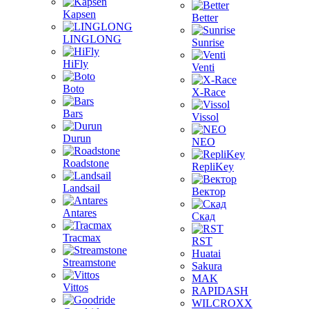
Kapsen
Better
LINGLONG
Sunrise
HiFly
Venti
Boto
X-Race
Bars
Vissol
Durun
NEO
Roadstone
RepliKey
Landsail
Вектор
Antares
Скад
Tracmax
RST
Huatai
Streamstone
Sakura
MAK
Vittos
RAPIDASH
WILCROXX