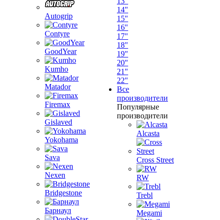
13"
14"
Autogrip
15"
16"
Contyre
17"
18"
GoodYear
19"
20"
Kumho
21"
22"
Matador
Все
производители
Firemax
Популярные
производители
Gislaved
Alcasta
Yokohama
Sava
Cross Street
Nexen
RW
Bridgestone
Trebl
Барнаул
Megami