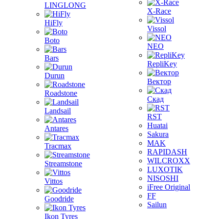
LINGLONG
X-Race
HiFly
Vissol
Boto
NEO
Bars
RepliKey
Durun
Вектор
Roadstone
Скад
Landsail
RST
Huatai
Antares
Sakura
MAK
Tracmax
RAPIDASH
WILCROXX
Streamstone
LUXOTIK
NISOSHI
Vittos
iFree Original
FF
Goodride
Sailun
Ikon Tyres