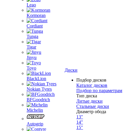
Leao
Kormoran
Cordiant
Tunga
Tigar
Jinyu
Toyo
Диски
BlackLion
Подбор дисков
Каталог дисков
Nokian Tyres
Подбор по параметрам
Тип диска
BFGoodrich
Литые диски
Стальные диски
Michelin
Диаметр обода
13"
14"
Autogrip
15"