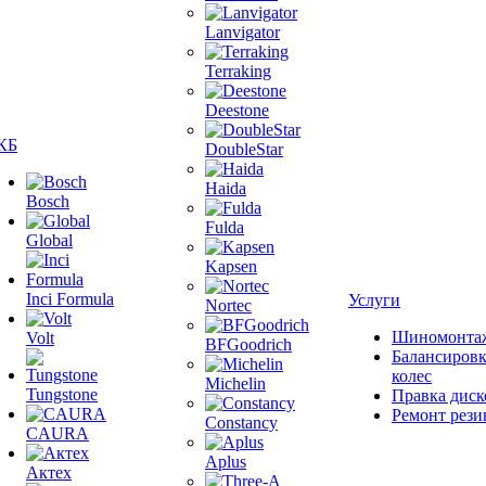
Lanvigator
Terraking
Deestone
КБ
DoubleStar
Haida
Bosch
Fulda
Global
Kapsen
Inci Formula
Услуги
Nortec
Шиномонта
Volt
BFGoodrich
Балансиров
колес
Michelin
Tungstone
Правка диск
Ремонт рез
Constancy
CAURA
Aplus
Актех