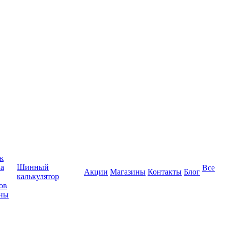
ж
ка
Шинный
Все
Акции
Магазины
Контакты
Блог
калькулятор
ов
ины