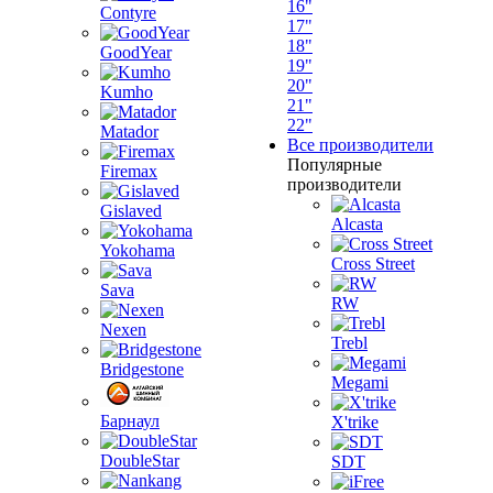
16"
Contyre
17"
18"
GoodYear
19"
20"
Kumho
21"
22"
Matador
Все производители
Популярные
Firemax
производители
Gislaved
Alcasta
Yokohama
Cross Street
Sava
RW
Nexen
Trebl
Bridgestone
Megami
Барнаул
X'trike
DoubleStar
SDT