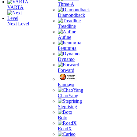
Three-A
VARTA
Diamondback
Next Level
Treadline
Aufine
Белшина
Dynamo
Forward
Барнаул
ChaoYang
Steprising
Boto
RoadX