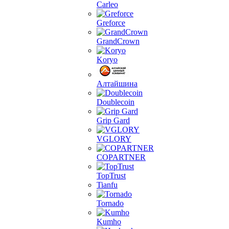
Carleo
Greforce
GrandCrown
Koryo
Алтайшина
Doublecoin
Grip Gard
VGLORY
COPARTNER
TopTrust
Tianfu
Tornado
Kumho