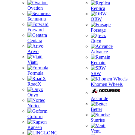
Ovation
Replica
Белшина
ORW
Forward
Forsage
Centara
Диск
Arivo
Advance
Viatti
Remain
Formula
SRW
RoadX
Khomen Wheels
Onyx
Accuride
Nortec
Better
Goform
Sunrise
Kapsen
Venti