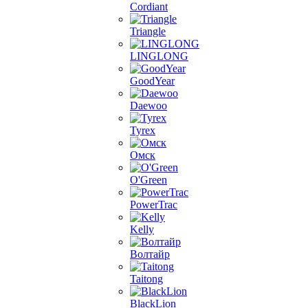
Cordiant
Triangle
LINGLONG
GoodYear
Daewoo
Tyrex
Омск
O'Green
PowerTrac
Kelly
Волтайр
Taitong
BlackLion