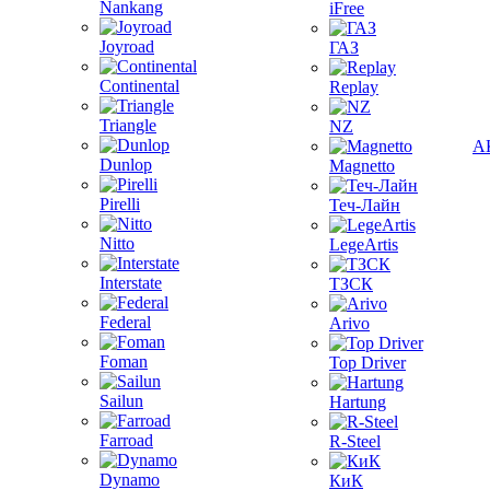
Nankang
iFree
Joyroad
ГАЗ
Continental
Replay
Triangle
NZ
А
Dunlop
Magnetto
Pirelli
Теч-Лайн
Nitto
LegeArtis
Interstate
ТЗСК
Federal
Arivo
Foman
Top Driver
Sailun
Hartung
Farroad
R-Steel
Dynamo
КиК