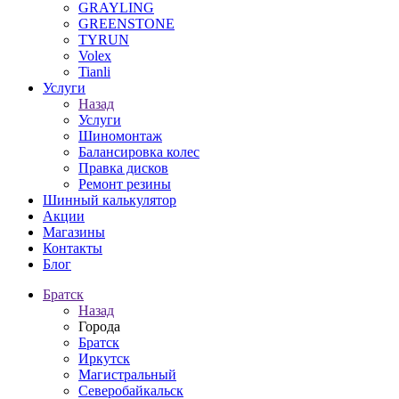
GRAYLING
GREENSTONE
TYRUN
Volex
Tianli
Услуги
Назад
Услуги
Шиномонтаж
Балансировка колес
Правка дисков
Ремонт резины
Шинный калькулятор
Акции
Магазины
Контакты
Блог
Братск
Назад
Города
Братск
Иркутск
Магистральный
Северобайкальск