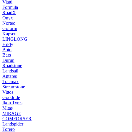
Viatti
Formula
RoadX
Onyx
Nortec
Goform
Kapsen
LINGLONG
HiFly
Boto
Bars
Durun
Roadstone
Landsail
Antares
Tracmax
Streamstone
Vittos
Goodride
Ikon Tyres
Mitas
MIRAGE
COMFORSER
Landspider
Torero