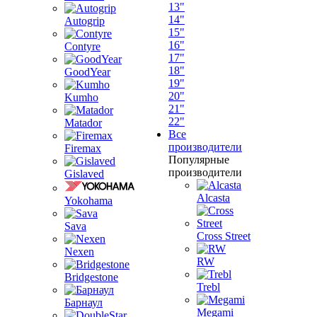
13"
14"
Autogrip
15"
16"
Contyre
17"
18"
GoodYear
19"
20"
Kumho
21"
22"
Matador
Все
производители
Firemax
Популярные
производители
Gislaved
Alcasta
Yokohama
Sava
Cross Street
Nexen
RW
Bridgestone
Trebl
Барнаул
Megami