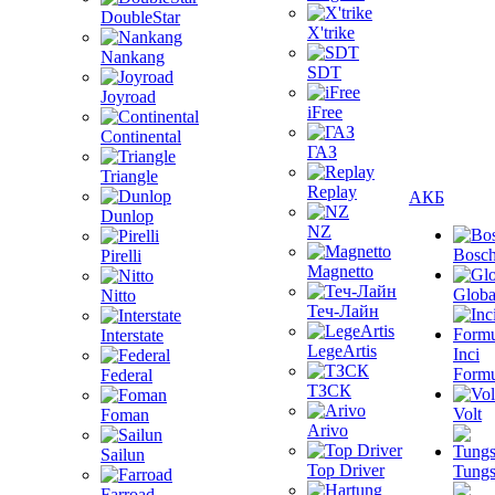
DoubleStar
X'trike
Nankang
SDT
Joyroad
iFree
Continental
ГАЗ
Triangle
Replay
АКБ
Dunlop
NZ
Bosc
Pirelli
Magnetto
Globa
Nitto
Теч-Лайн
Interstate
LegeArtis
Inci
Formu
Federal
ТЗСК
Volt
Foman
Arivo
Sailun
Top Driver
Tungs
Farroad