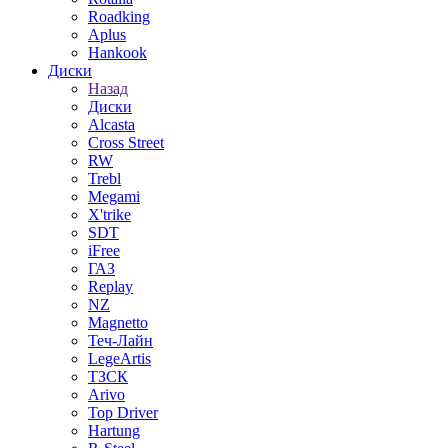
Roadking
Aplus
Hankook
Диски
Назад
Диски
Alcasta
Cross Street
RW
Trebl
Megami
X'trike
SDT
iFree
ГАЗ
Replay
NZ
Magnetto
Теч-Лайн
LegeArtis
ТЗСК
Arivo
Top Driver
Hartung