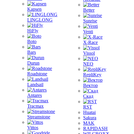
Kapsen
Better
LINGLONG
Sunrise
HiFly
Venti
Boto
X-Race
Bars
Vissol
Durun
NEO
Roadstone
RepliKey
Landsail
Вектор
Antares
Скад
Tracmax
RST
Huatai
Streamstone
Sakura
MAK
Vittos
RAPIDASH
WILCROXX