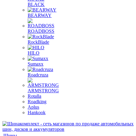
BLACK
BEARWAY
ROADBOSS
RockBlade
HILO
Sumaxx
Roadcruza
ARMSTRONG
Rotalla
Roadking
Aplus
Hankook
Шины