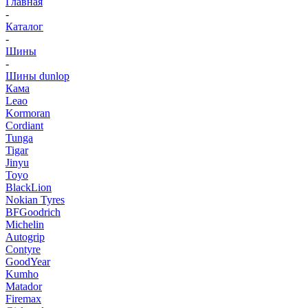
Главная
-
Каталог
-
Шины
-
Шины dunlop
Кама
Leao
Kormoran
Cordiant
Tunga
Tigar
Jinyu
Toyo
BlackLion
Nokian Tyres
BFGoodrich
Michelin
Autogrip
Contyre
GoodYear
Kumho
Matador
Firemax