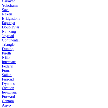
Gislaved
Yokohama
Sava
Nexen
Bridgestone
Барнаул
DoubleStar
Nankang
Joyroad
Continental
Triangle
Dunlop
Pirelli
Nitto
Interstate
Federal
Foman
Sailun
Farroad
Dynamo
Ovation
Белшина
Forward
Centara
Arivo