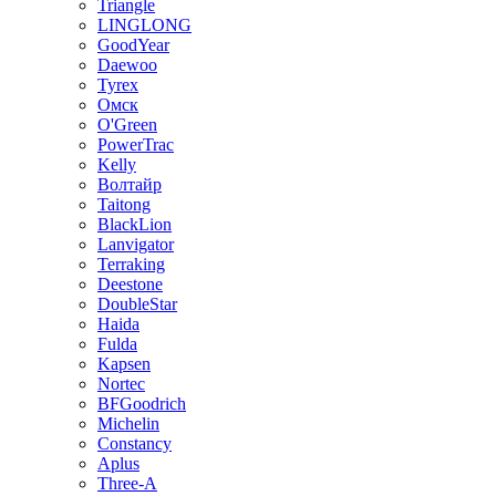
Triangle
LINGLONG
GoodYear
Daewoo
Tyrex
Омск
O'Green
PowerTrac
Kelly
Волтайр
Taitong
BlackLion
Lanvigator
Terraking
Deestone
DoubleStar
Haida
Fulda
Kapsen
Nortec
BFGoodrich
Michelin
Constancy
Aplus
Three-A