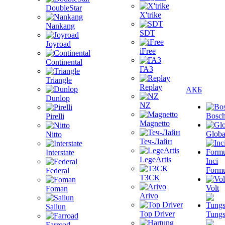
DoubleStar
X'trike
Nankang
SDT
Joyroad
iFree
Continental
ГАЗ
Triangle
Replay
АКБ
Dunlop
NZ
Bosc
Pirelli
Magnetto
Globa
Nitto
Теч-Лайн
Interstate
LegeArtis
Inci
Formu
Federal
ТЗСК
Volt
Foman
Arivo
Sailun
Top Driver
Tungs
Farroad