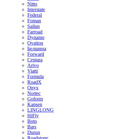
Nitto
Interstate
Federal
Foman
Sailun
Farroad
Dynamo
Ovation
Белшина
Forward
Centara
Arivo
Viatti
Formula
RoadX
Onyx
Nortec
Goform
Kapsen
LINGLONG
HiFly
Boto
Bars
Durun
Roadstone