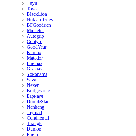
Jinyu
Toyo
BlackLion
Nokian Tyres
BFGoodrich
Michelin
Autogrip
Contyre
GoodYear
Kumho
Matador
Firemax
Gislaved
Yokohama
Sava
Nexen
Bridgestone
Барнаул
DoubleStar
Nankang
Joyroad
Continental
Triangle
Dunlop
Pirelli