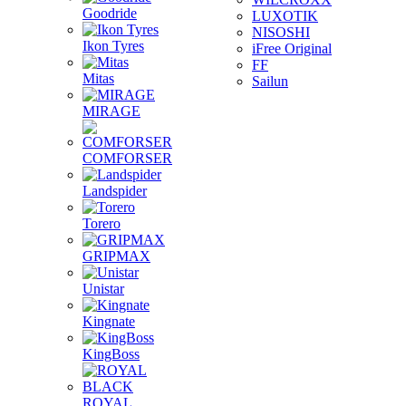
Goodride
LUXOTIK
NISOSHI
Ikon Tyres
iFree Original
FF
Mitas
Sailun
MIRAGE
COMFORSER
Landspider
Torero
GRIPMAX
Unistar
Kingnate
KingBoss
ROYAL