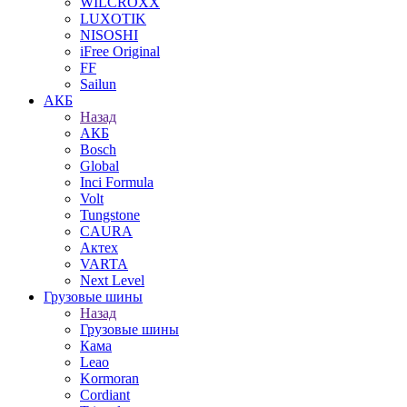
WILCROXX
LUXOTIK
NISOSHI
iFree Original
FF
Sailun
АКБ
Назад
АКБ
Bosch
Global
Inci Formula
Volt
Tungstone
CAURA
Актех
VARTA
Next Level
Грузовые шины
Назад
Грузовые шины
Кама
Leao
Kormoran
Cordiant