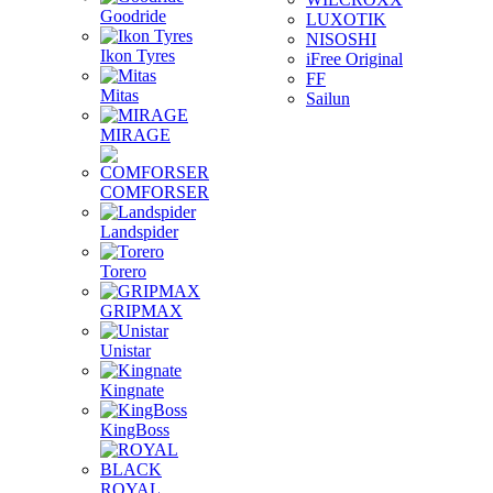
Goodride
LUXOTIK
NISOSHI
Ikon Tyres
iFree Original
FF
Mitas
Sailun
MIRAGE
COMFORSER
Landspider
Torero
GRIPMAX
Unistar
Kingnate
KingBoss
ROYAL