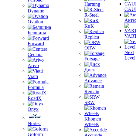
Hartung
CAU
Dynamo
R-Steel
Акте
Ovation
КиК
Белшина
VAR
Replica
Forward
ORW
Next
Centara
Level
Forsage
Arivo
Диск
Viatti
Advance
Formula
Remain
RoadX
SRW
Onyx
Khomen
Nortec
Wheels
Goform
Accuride