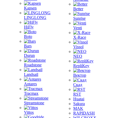
Kapsen
Better
LINGLONG
Sunrise
HiFly
Venti
Boto
X-Race
Bars
Vissol
Durun
NEO
Roadstone
RepliKey
Landsail
Вектор
Antares
Скад
Tracmax
RST
Huatai
Streamstone
Sakura
MAK
Vittos
RAPIDASH
WILCROXX