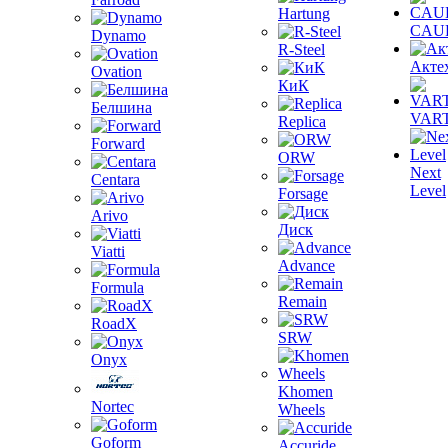
Hartung
CAU
Dynamo
R-Steel
Акте
Ovation
КиК
Белшина
VAR
Replica
Forward
ORW
Next
Centara
Level
Forsage
Arivo
Диск
Viatti
Advance
Formula
Remain
RoadX
SRW
Onyx
Khomen
Nortec
Wheels
Goform
Accuride