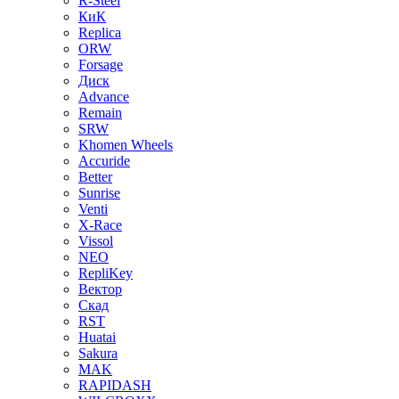
R-Steel
КиК
Replica
ORW
Forsage
Диск
Advance
Remain
SRW
Khomen Wheels
Accuride
Better
Sunrise
Venti
X-Race
Vissol
NEO
RepliKey
Вектор
Скад
RST
Huatai
Sakura
MAK
RAPIDASH