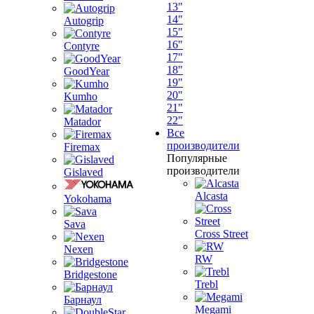
13"
14"
Autogrip
15"
16"
Contyre
17"
18"
GoodYear
19"
20"
Kumho
21"
22"
Matador
Все
производители
Firemax
Популярные
производители
Gislaved
Alcasta
Yokohama
Sava
Cross Street
Nexen
RW
Bridgestone
Trebl
Барнаул
Megami