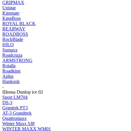
GRIPMAX
Unistar
Kingnate
KingBoss
ROYAL BLACK
BEARWAY
ROADBOSS
RockBlade
HILO
Sumaxx
Roadcruza
ARMSTRONG
Rotalla
Roadking
Aplus
Hankook
-
Шины Dunlop ice 02
Sport LM704
DS-3
Grantrek PT3
AT-3 Grandtrek
Quattromaxx
Winter Maxx SJ8
WINTER MAXX WM01