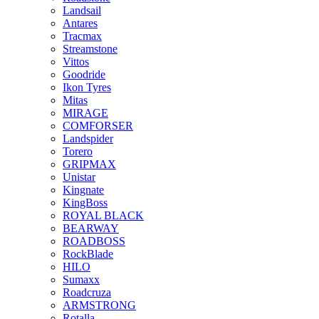
Landsail
Antares
Tracmax
Streamstone
Vittos
Goodride
Ikon Tyres
Mitas
MIRAGE
COMFORSER
Landspider
Torero
GRIPMAX
Unistar
Kingnate
KingBoss
ROYAL BLACK
BEARWAY
ROADBOSS
RockBlade
HILO
Sumaxx
Roadcruza
ARMSTRONG
Rotalla