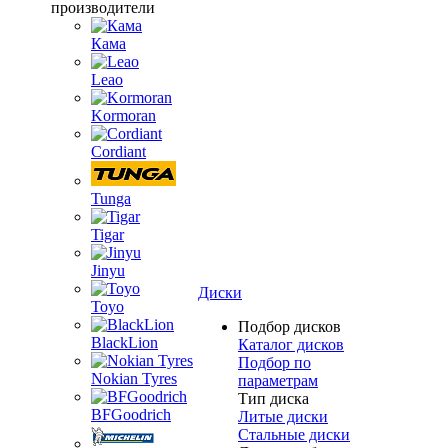
производители
Кама
Leao
Kormoran
Cordiant
Tunga
Tigar
Jinyu
Диски
Toyo
Подбор дисков
BlackLion
Каталог дисков
Подбор по
Nokian Tyres
параметрам
Тип диска
BFGoodrich
Литые диски
Стальные диски