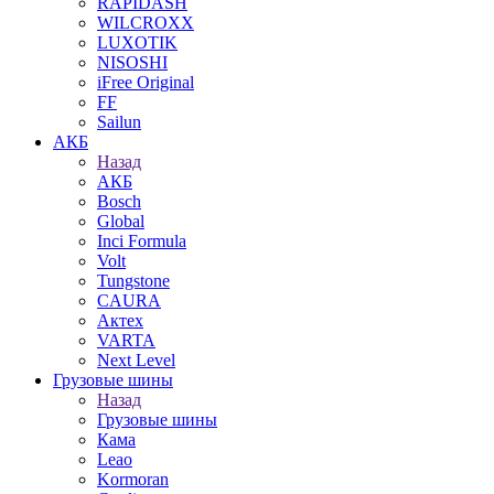
RAPIDASH
WILCROXX
LUXOTIK
NISOSHI
iFree Original
FF
Sailun
АКБ
Назад
АКБ
Bosch
Global
Inci Formula
Volt
Tungstone
CAURA
Актех
VARTA
Next Level
Грузовые шины
Назад
Грузовые шины
Кама
Leao
Kormoran