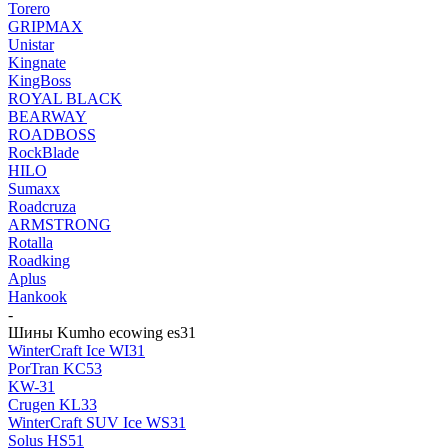
Torero
GRIPMAX
Unistar
Kingnate
KingBoss
ROYAL BLACK
BEARWAY
ROADBOSS
RockBlade
HILO
Sumaxx
Roadcruza
ARMSTRONG
Rotalla
Roadking
Aplus
Hankook
-
Шины Kumho ecowing es31
WinterCraft Ice WI31
PorTran KC53
KW-31
Crugen KL33
WinterCraft SUV Ice WS31
Solus HS51