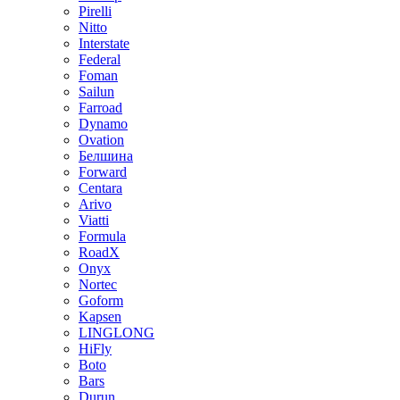
Pirelli
Nitto
Interstate
Federal
Foman
Sailun
Farroad
Dynamo
Ovation
Белшина
Forward
Centara
Arivo
Viatti
Formula
RoadX
Onyx
Nortec
Goform
Kapsen
LINGLONG
HiFly
Boto
Bars
Durun