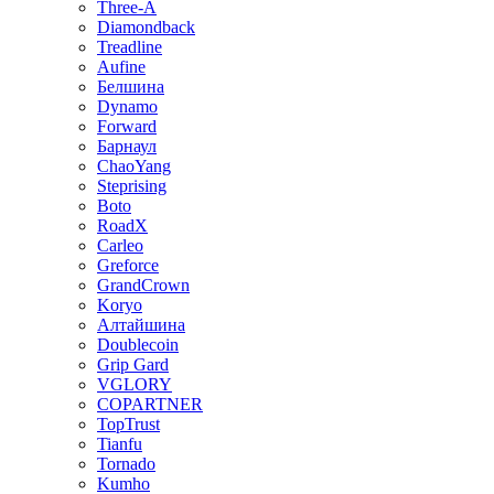
Three-A
Diamondback
Treadline
Aufine
Белшина
Dynamo
Forward
Барнаул
ChaoYang
Steprising
Boto
RoadX
Carleo
Greforce
GrandCrown
Koryo
Алтайшина
Doublecoin
Grip Gard
VGLORY
COPARTNER
TopTrust
Tianfu
Tornado
Kumho