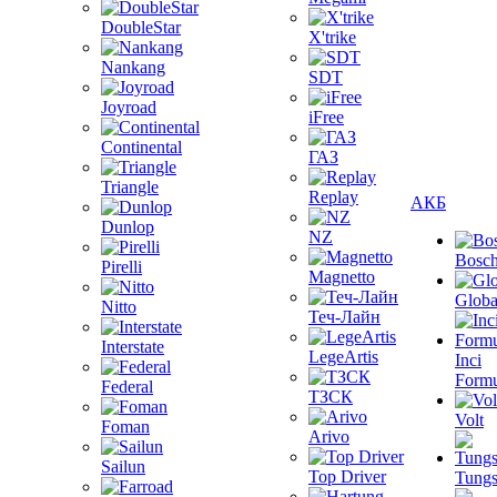
DoubleStar
X'trike
Nankang
SDT
Joyroad
iFree
Continental
ГАЗ
Triangle
Replay
АКБ
Dunlop
NZ
Bosc
Pirelli
Magnetto
Globa
Nitto
Теч-Лайн
Interstate
LegeArtis
Inci
Formu
Federal
ТЗСК
Volt
Foman
Arivo
Sailun
Top Driver
Tungs