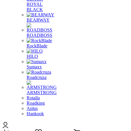
ROYAL
BLACK
BEARWAY
ROADBOSS
RockBlade
HILO
Sumaxx
Roadcruza
ARMSTRONG
Rotalla
Roadking
Aplus
Hankook