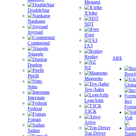
Megami
DoubleStar
X'trike
Nankang
SDT
Joyroad
iFree
Continental
ГАЗ
Triangle
Replay
АКБ
Dunlop
NZ
Bosc
Pirelli
Magnetto
Globa
Nitto
Теч-Лайн
Interstate
LegeArtis
Inci
Formu
Federal
ТЗСК
Volt
Foman
Arivo
Sailun
Top Driver
Tungs