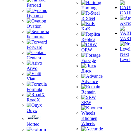
Farroad
Hartung
CAU
Dynamo
R-Steel
Акте
Ovation
КиК
Белшина
VAR
Replica
Forward
ORW
Next
Centara
Level
Forsage
Arivo
Диск
Viatti
Advance
Formula
Remain
RoadX
SRW
Onyx
Khomen
Wheels
Nortec