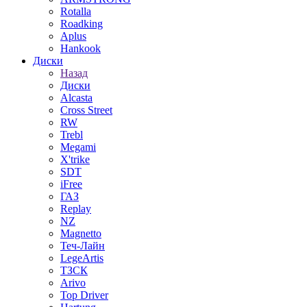
Rotalla
Roadking
Aplus
Hankook
Диски
Назад
Диски
Alcasta
Cross Street
RW
Trebl
Megami
X'trike
SDT
iFree
ГАЗ
Replay
NZ
Magnetto
Теч-Лайн
LegeArtis
ТЗСК
Arivo
Top Driver