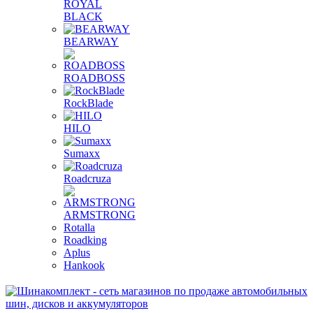
ROYAL
BLACK
BEARWAY
ROADBOSS
RockBlade
HILO
Sumaxx
Roadcruza
ARMSTRONG
Rotalla
Roadking
Aplus
Hankook