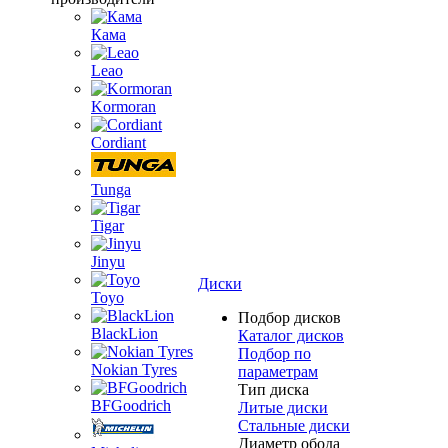
Кама
Leao
Kormoran
Cordiant
Tunga
Tigar
Jinyu
Диски
Toyo
Подбор дисков
BlackLion
Каталог дисков
Подбор по
Nokian Tyres
параметрам
Тип диска
BFGoodrich
Литые диски
Стальные диски
Диаметр обода