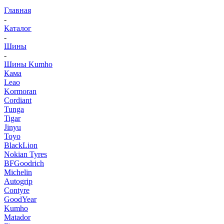
Главная
-
Каталог
-
Шины
-
Шины Kumho
Кама
Leao
Kormoran
Cordiant
Tunga
Tigar
Jinyu
Toyo
BlackLion
Nokian Tyres
BFGoodrich
Michelin
Autogrip
Contyre
GoodYear
Kumho
Matador