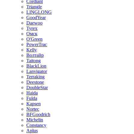
Cordiant
Triangle
LINGLONG
GoodYear
Daewoo
Tyrex
Омск
O'Green
PowerTrac
Kelly
Волтайр
Taitong
BlackLion
Lanvigator
Terraking
Deestone
DoubleStar
Haida
Fulda
Kapsen
Nortec
BFGoodrich
Michelin
Constancy
Aplus