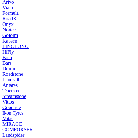
Arivo
Viatti
Formula
RoadX
Onyx
Nortec
Goform
Kapsen
LINGLONG
HiFly
Boto
Bars
Durun
Roadstone
Landsail
Antares
Tracmax
Streamstone
Vittos
Goodride
Ikon Tyres
Mitas
MIRAGE
COMFORSER
Landspider