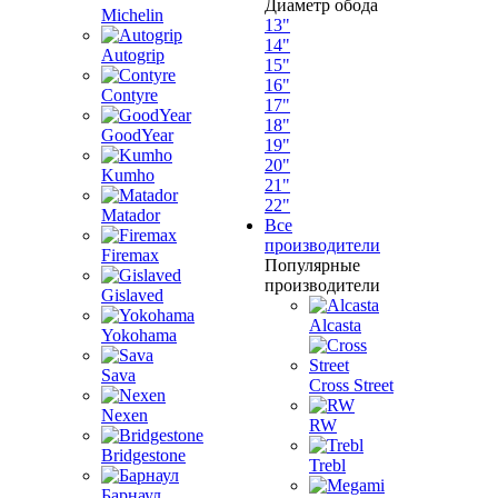
Диаметр обода
Michelin
13"
14"
Autogrip
15"
16"
Contyre
17"
18"
GoodYear
19"
20"
Kumho
21"
22"
Matador
Все
производители
Firemax
Популярные
производители
Gislaved
Alcasta
Yokohama
Sava
Cross Street
Nexen
RW
Bridgestone
Trebl
Барнаул