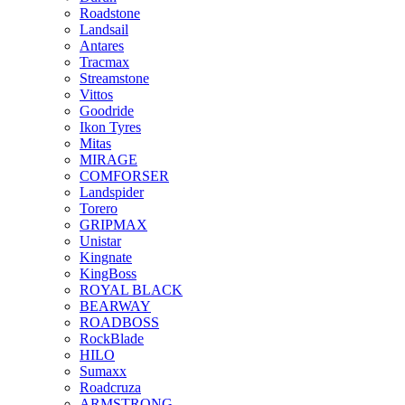
Roadstone
Landsail
Antares
Tracmax
Streamstone
Vittos
Goodride
Ikon Tyres
Mitas
MIRAGE
COMFORSER
Landspider
Torero
GRIPMAX
Unistar
Kingnate
KingBoss
ROYAL BLACK
BEARWAY
ROADBOSS
RockBlade
HILO
Sumaxx
Roadcruza
ARMSTRONG