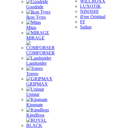
WILCROXX
LUXOTIK
Goodride
NISOSHI
iFree Original
Ikon Tyres
FF
Sailun
Mitas
MIRAGE
COMFORSER
Landspider
Torero
GRIPMAX
Unistar
Kingnate
KingBoss