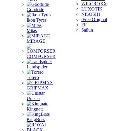
WILCROXX
LUXOTIK
Goodride
NISOSHI
iFree Original
Ikon Tyres
FF
Sailun
Mitas
MIRAGE
COMFORSER
Landspider
Torero
GRIPMAX
Unistar
Kingnate
KingBoss