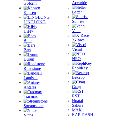
Accuride
Goform
Better
Kapsen
Sunrise
LINGLONG
Venti
HiFly
X-Race
Boto
Vissol
Bars
NEO
Durun
RepliKey
Roadstone
Вектор
Landsail
Скад
Antares
RST
Tracmax
Huatai
Sakura
Streamstone
MAK
RAPIDASH
Vittos