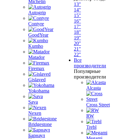
Michelin
13"
14"
Autogrip
15"
16"
Contyre
17"
18"
GoodYear
19"
20"
Kumho
21"
22"
Matador
Все
производители
Firemax
Популярные
производители
Gislaved
Alcasta
Yokohama
Sava
Cross Street
Nexen
RW
Bridgestone
Trebl
Барнаул
Megami