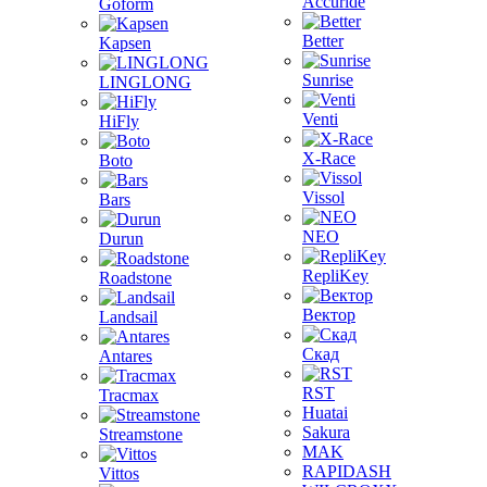
Accuride
Goform
Better
Kapsen
Sunrise
LINGLONG
Venti
HiFly
X-Race
Boto
Vissol
Bars
NEO
Durun
RepliKey
Roadstone
Вектор
Landsail
Скад
Antares
RST
Tracmax
Huatai
Sakura
Streamstone
MAK
RAPIDASH
Vittos