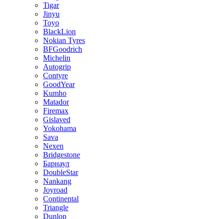
Tigar
Jinyu
Toyo
BlackLion
Nokian Tyres
BFGoodrich
Michelin
Autogrip
Contyre
GoodYear
Kumho
Matador
Firemax
Gislaved
Yokohama
Sava
Nexen
Bridgestone
Барнаул
DoubleStar
Nankang
Joyroad
Continental
Triangle
Dunlop