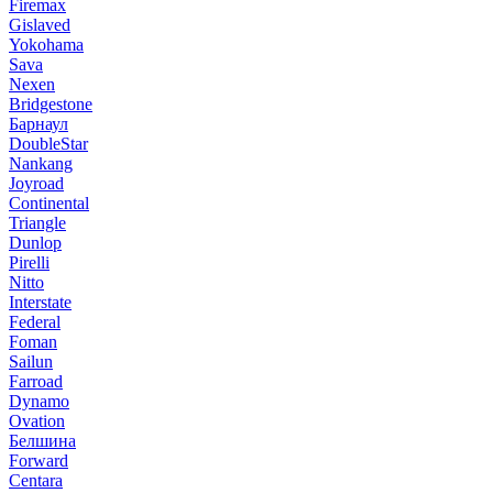
Firemax
Gislaved
Yokohama
Sava
Nexen
Bridgestone
Барнаул
DoubleStar
Nankang
Joyroad
Continental
Triangle
Dunlop
Pirelli
Nitto
Interstate
Federal
Foman
Sailun
Farroad
Dynamo
Ovation
Белшина
Forward
Centara