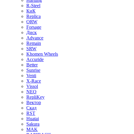
Hartung
R-Steel
КиК
Replica
ORW
Forsage
Диск
Advance
Remain
SRW
Khomen Wheels
Accuride
Better
Sunrise
Venti
X-Race
Vissol
NEO
RepliKey
Вектор
Скад
RST
Huatai
Sakura
MAK