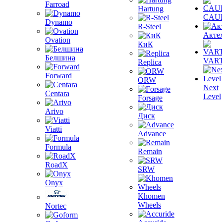
Farroad
Hartung
CAU
Dynamo
R-Steel
Акте
Ovation
КиК
Белшина
VAR
Replica
Forward
ORW
Next
Centara
Level
Forsage
Arivo
Диск
Viatti
Advance
Formula
Remain
RoadX
SRW
Onyx
Khomen
Wheels
Nortec