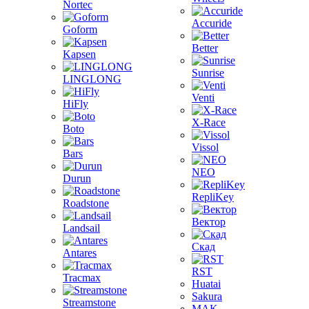
Nortec
Accuride
Goform
Better
Kapsen
Sunrise
LINGLONG
Venti
HiFly
X-Race
Boto
Vissol
Bars
NEO
Durun
RepliKey
Roadstone
Вектор
Landsail
Скад
Antares
RST
Tracmax
Huatai
Sakura
Streamstone
MAK