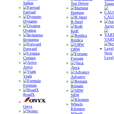
Sailun
Top Driver
Tungs
Farroad
Hartung
CAU
Dynamo
R-Steel
Акте
Ovation
КиК
VAR
Белшина
Replica
Forward
ORW
Next
Level
Centara
Forsage
Arivo
Диск
Viatti
Advance
Formula
Remain
RoadX
SRW
Onyx
Khomen
Wheels