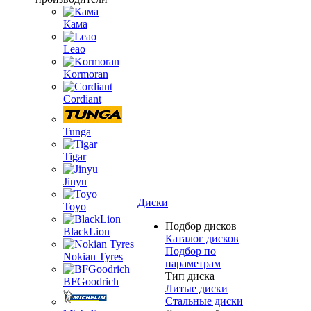
Кама
Leao
Kormoran
Cordiant
Tunga
Tigar
Jinyu
Диски
Toyo
Подбор дисков
BlackLion
Каталог дисков
Подбор по
Nokian Tyres
параметрам
Тип диска
BFGoodrich
Литые диски
Стальные диски