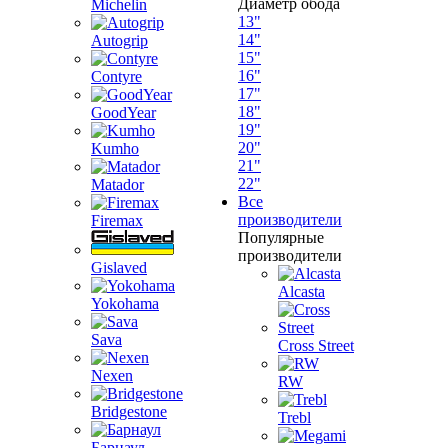
Диаметр обода
Michelin
13"
14"
Autogrip
15"
16"
Contyre
17"
18"
GoodYear
19"
20"
Kumho
21"
22"
Matador
Все
производители
Firemax
Популярные
производители
Gislaved
Alcasta
Yokohama
Sava
Cross Street
Nexen
RW
Bridgestone
Trebl
Барнаул