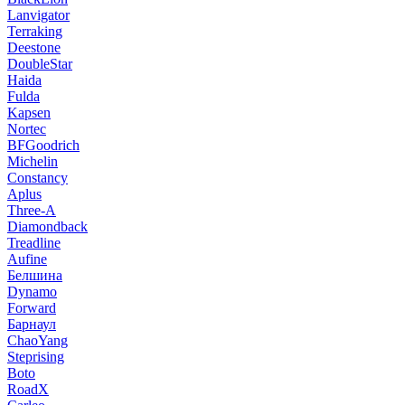
Lanvigator
Terraking
Deestone
DoubleStar
Haida
Fulda
Kapsen
Nortec
BFGoodrich
Michelin
Constancy
Aplus
Three-A
Diamondback
Treadline
Aufine
Белшина
Dynamo
Forward
Барнаул
ChaoYang
Steprising
Boto
RoadX