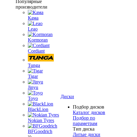
Популярные
производители
Кама
Leao
Kormoran
Cordiant
Tunga
Tigar
Jinyu
Диски
Toyo
Подбор дисков
BlackLion
Каталог дисков
Подбор по
Nokian Tyres
параметрам
Тип диска
BFGoodrich
Литые диски