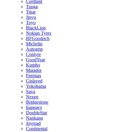
Cordiant
Tunga
Tigar
Jinyu
Toyo
BlackLion
Nokian Tyres
BFGoodrich
Michelin
Autogrip
Contyre
GoodYear
Kumho
Matador
Firemax
Gislaved
Yokohama
Sava
Nexen
Bridgestone
Барнаул
DoubleStar
Nankang
Joyroad
Continental