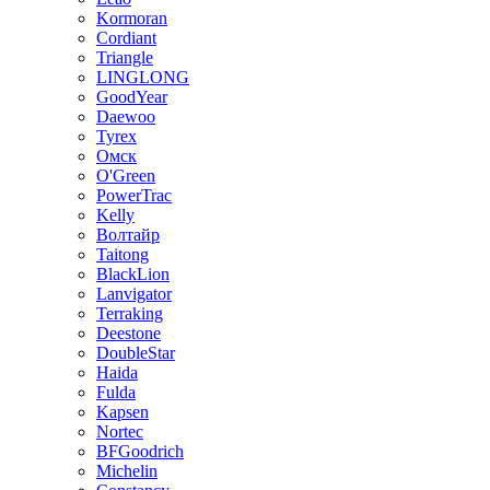
Kormoran
Cordiant
Triangle
LINGLONG
GoodYear
Daewoo
Tyrex
Омск
O'Green
PowerTrac
Kelly
Волтайр
Taitong
BlackLion
Lanvigator
Terraking
Deestone
DoubleStar
Haida
Fulda
Kapsen
Nortec
BFGoodrich
Michelin