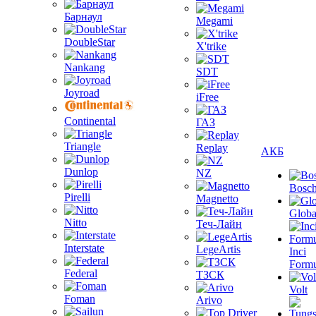
Барнаул
Megami
DoubleStar
X'trike
Nankang
SDT
Joyroad
iFree
Continental
ГАЗ
Triangle
Replay
АКБ
Dunlop
NZ
Bosc
Pirelli
Magnetto
Globa
Nitto
Теч-Лайн
Interstate
LegeArtis
Inci
Formu
Federal
ТЗСК
Volt
Foman
Arivo