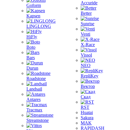
Accuride
Goform
Better
Kapsen
Sunrise
LINGLONG
Venti
HiFly
X-Race
Boto
Vissol
Bars
NEO
Durun
RepliKey
Roadstone
Вектор
Landsail
Скад
Antares
RST
Tracmax
Huatai
Sakura
Streamstone
MAK
RAPIDASH