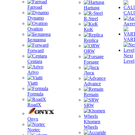
Farroad
Hartung
CAU
Dynamo
R-Steel
Акте
Ovation
КиК
VAR
Белшина
Replica
Forward
ORW
Next
Level
Centara
Forsage
Arivo
Диск
Viatti
Advance
Formula
Remain
RoadX
SRW
Onyx
Khomen
Wheels
Nortec