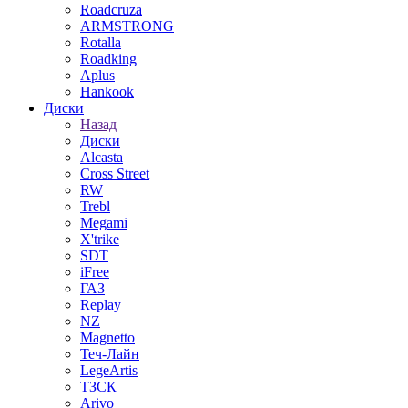
Roadcruza
ARMSTRONG
Rotalla
Roadking
Aplus
Hankook
Диски
Назад
Диски
Alcasta
Cross Street
RW
Trebl
Megami
X'trike
SDT
iFree
ГАЗ
Replay
NZ
Magnetto
Теч-Лайн
LegeArtis
ТЗСК
Arivo