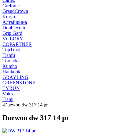
Carleo
Greforce
GrandCrown
Koryo
Алтайшина
Doublecoin
Grip Gard
VGLORY
COPARTNER
TopTrust
Tianfu
Tornado
Kumho
Hankook
GRAYLING
GREENSTONE
TYRUN
Volex
Tianli
-
Daewoo dw 317 14 pr
Daewoo dw 317 14 pr