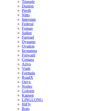
Triangle
Dunlop
Pirelli
Nitto
Interstate
Federal
Foman
Sailun
Farroad
Dynamo
Ovation
Белшина
Forward
Centara
Arivo
Viatti
Formula
RoadX
Onyx
Nortec
Goform
Kapsen
LINGLONG
HiFly
Boto