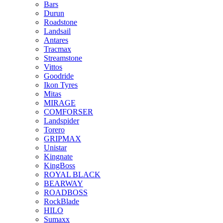
Bars
Durun
Roadstone
Landsail
Antares
Tracmax
Streamstone
Vittos
Goodride
Ikon Tyres
Mitas
MIRAGE
COMFORSER
Landspider
Torero
GRIPMAX
Unistar
Kingnate
KingBoss
ROYAL BLACK
BEARWAY
ROADBOSS
RockBlade
HILO
Sumaxx