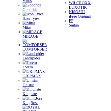
Vittos
WILCROXX
LUXOTIK
Goodride
NISOSHI
iFree Original
Ikon Tyres
FF
Sailun
Mitas
MIRAGE
COMFORSER
Landspider
Torero
GRIPMAX
Unistar
Kingnate
KingBoss