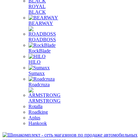
ROYAL
BLACK
BEARWAY
ROADBOSS
RockBlade
HILO
Sumaxx
Roadcruza
ARMSTRONG
Rotalla
Roadking
Aplus
Hankook