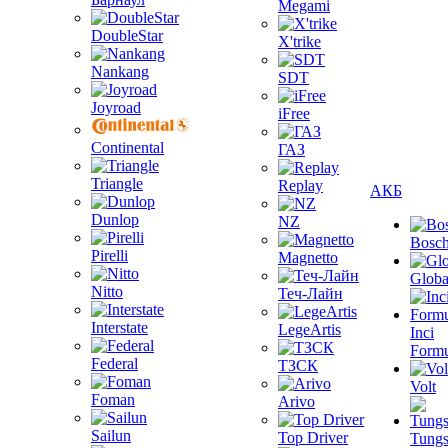
Megami
DoubleStar
X'trike
Nankang
SDT
Joyroad
iFree
Continental
ГАЗ
Triangle
Replay
АКБ
Dunlop
NZ
Bosc
Pirelli
Magnetto
Globa
Nitto
Теч-Лайн
Interstate
LegeArtis
Inci
Formu
Federal
ТЗСК
Volt
Foman
Arivo
Sailun
Top Driver
Tungs