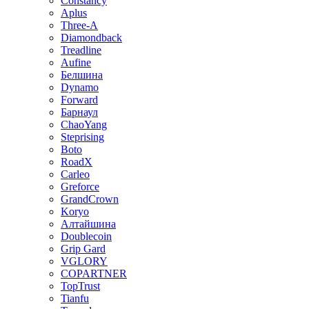
Constancy
Aplus
Three-A
Diamondback
Treadline
Aufine
Белшина
Dynamo
Forward
Барнаул
ChaoYang
Steprising
Boto
RoadX
Carleo
Greforce
GrandCrown
Koryo
Алтайшина
Doublecoin
Grip Gard
VGLORY
COPARTNER
TopTrust
Tianfu