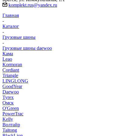
komplekt.rus@yandex.ru
Главная
-
Каталог
-
Грузовые шины
-
Грузовые шины daewoo
Кама
Leao
Kormoran
Cordiant
Triangle
LINGLONG
GoodYear
Daewoo
Tyrex
Омск
O'Green
PowerTrac
Kelly
Волтайр
Taitong
BlackLion