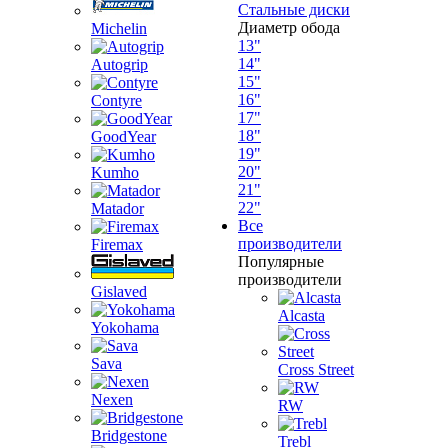
Стальные диски
Диаметр обода
Michelin
13"
14"
Autogrip
15"
16"
Contyre
17"
18"
GoodYear
19"
20"
Kumho
21"
22"
Matador
Все
производители
Firemax
Популярные
производители
Gislaved
Alcasta
Yokohama
Sava
Cross Street
Nexen
RW
Bridgestone
Trebl