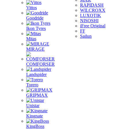
RAPIDASH
Vittos
WILCROXX
LUXOTIK
Goodride
NISOSHI
iFree Original
Ikon Tyres
FF
Sailun
Mitas
MIRAGE
COMFORSER
Landspider
Torero
GRIPMAX
Unistar
Kingnate
KingBoss