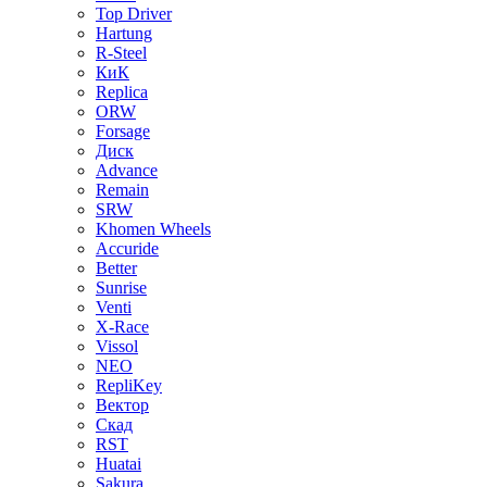
Top Driver
Hartung
R-Steel
КиК
Replica
ORW
Forsage
Диск
Advance
Remain
SRW
Khomen Wheels
Accuride
Better
Sunrise
Venti
X-Race
Vissol
NEO
RepliKey
Вектор
Скад
RST
Huatai
Sakura