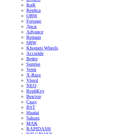
КиК
Replica
ORW
Forsage
Диск
Advance
Remain
SRW
Khomen Wheels
Accuride
Better
Sunrise
Venti
X-Race
Vissol
NEO
RepliKey
Вектор
Скад
RST
Huatai
Sakura
MAK
RAPIDASH