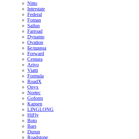
Nitto
Interstate
Federal
Foman
Sailun
Farroad
Dynamo
Ovation
Белшина
Forward
Centara
Arivo
Viatti
Formula
RoadX
Onyx
Nortec
Goform
Kapsen
LINGLONG
HiFly
Boto
Bars
Durun
Roadstone