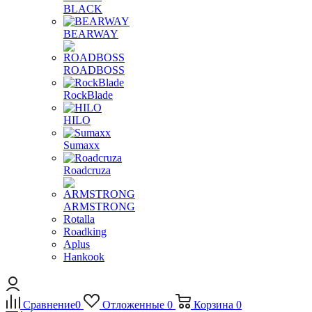
BLACK
BEARWAY
ROADBOSS
RockBlade
HILO
Sumaxx
Roadcruza
ARMSTRONG
Rotalla
Roadking
Aplus
Hankook
Сравнение
0
Отложенные
0
Корзина
0