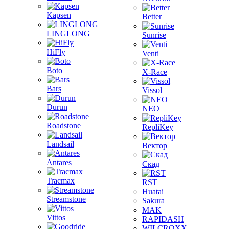
Kapsen
Better
LINGLONG
Sunrise
HiFly
Venti
Boto
X-Race
Bars
Vissol
Durun
NEO
Roadstone
RepliKey
Landsail
Вектор
Antares
Скад
Tracmax
RST
Huatai
Streamstone
Sakura
MAK
Vittos
RAPIDASH
WILCROXX