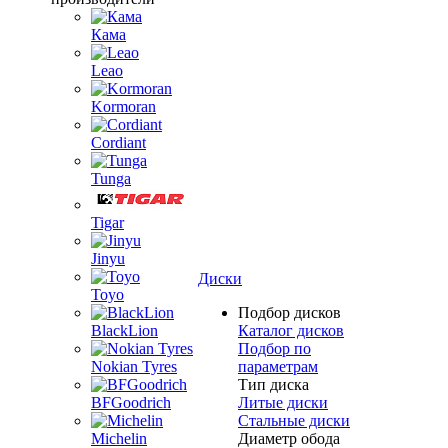
Кама
Leao
Kormoran
Cordiant
Tunga
Tigar
Jinyu
Диски
Toyo
Подбор дисков
BlackLion
Каталог дисков
Подбор по
Nokian Tyres
параметрам
Тип диска
BFGoodrich
Литые диски
Стальные диски
Michelin
Диаметр обода