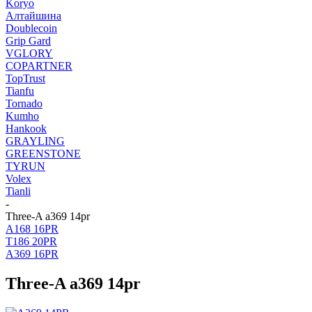
Koryo
Алтайшина
Doublecoin
Grip Gard
VGLORY
COPARTNER
TopTrust
Tianfu
Tornado
Kumho
Hankook
GRAYLING
GREENSTONE
TYRUN
Volex
Tianli
-
Three-A a369 14pr
A168 16PR
T186 20PR
A369 16PR
Three-A a369 14pr