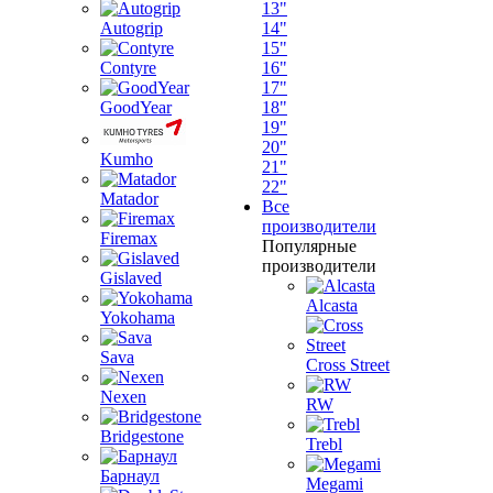
13"
Autogrip
14"
15"
Contyre
16"
17"
GoodYear
18"
19"
20"
Kumho
21"
22"
Matador
Все
производители
Firemax
Популярные
производители
Gislaved
Alcasta
Yokohama
Sava
Cross Street
Nexen
RW
Bridgestone
Trebl
Барнаул
Megami