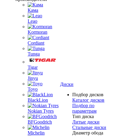
Кама
Leao
Kormoran
Cordiant
Tunga
Tigar
Jinyu
Диски
Toyo
Подбор дисков
BlackLion
Каталог дисков
Подбор по
Nokian Tyres
параметрам
Тип диска
BFGoodrich
Литые диски
Стальные диски
Michelin
Диаметр обода