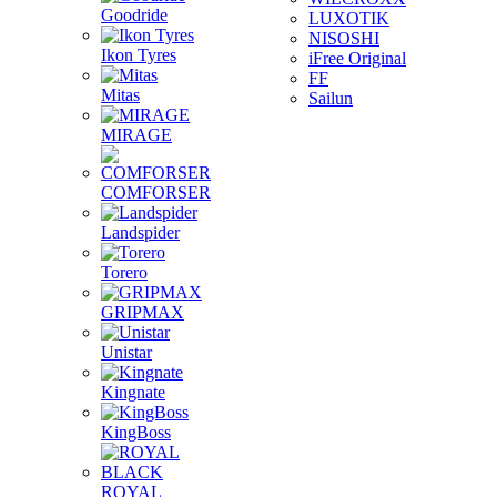
Goodride
LUXOTIK
NISOSHI
Ikon Tyres
iFree Original
FF
Mitas
Sailun
MIRAGE
COMFORSER
Landspider
Torero
GRIPMAX
Unistar
Kingnate
KingBoss
ROYAL