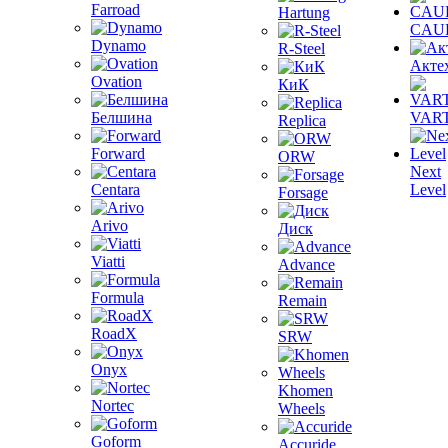
Farroad
Hartung
CAU
Dynamo
R-Steel
Акте
Ovation
КиК
Белшина
VAR
Replica
Forward
ORW
Next
Centara
Level
Forsage
Arivo
Диск
Viatti
Advance
Formula
Remain
RoadX
SRW
Onyx
Khomen
Nortec
Wheels
Goform
Accuride