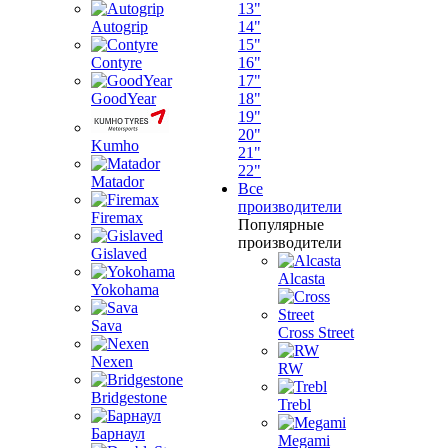
13"
Autogrip
14"
15"
Contyre
16"
17"
GoodYear
18"
19"
20"
Kumho
21"
22"
Matador
Все
производители
Firemax
Популярные
производители
Gislaved
Alcasta
Yokohama
Sava
Cross Street
Nexen
RW
Bridgestone
Trebl
Барнаул
Megami