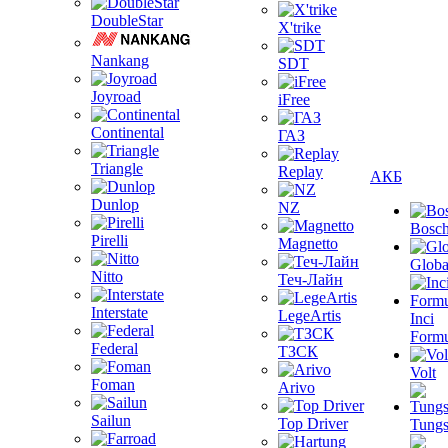
DoubleStar
X'trike
Nankang
SDT
Joyroad
iFree
Continental
ГАЗ
Triangle
Replay
АКБ
Dunlop
NZ
Bosc
Pirelli
Magnetto
Globa
Nitto
Теч-Лайн
Interstate
LegeArtis
Inci
Formu
Federal
ТЗСК
Volt
Foman
Arivo
Sailun
Top Driver
Tungs