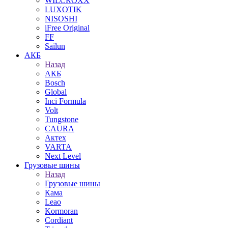
WILCROXX
LUXOTIK
NISOSHI
iFree Original
FF
Sailun
АКБ
Назад
АКБ
Bosch
Global
Inci Formula
Volt
Tungstone
CAURA
Актех
VARTA
Next Level
Грузовые шины
Назад
Грузовые шины
Кама
Leao
Kormoran
Cordiant