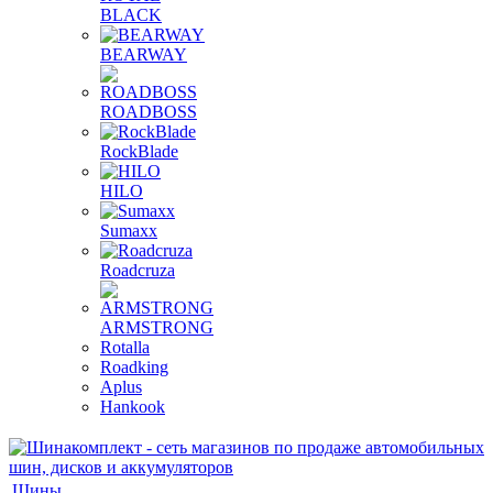
BLACK
BEARWAY
ROADBOSS
RockBlade
HILO
Sumaxx
Roadcruza
ARMSTRONG
Rotalla
Roadking
Aplus
Hankook
Шины