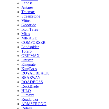
Landsail
Antares
Tracmax
Streamstone
Vittos
Goodride
Ikon Tyres
Mitas
MIRAGE
COMFORSER
Landspider
Torero
GRIPMAX
Unistar
Kingnate
KingBoss
ROYAL BLACK
BEARWAY
ROADBOSS
RockBlade
HILO
Sumaxx
Roadcruza
ARMSTRONG
Rotalla