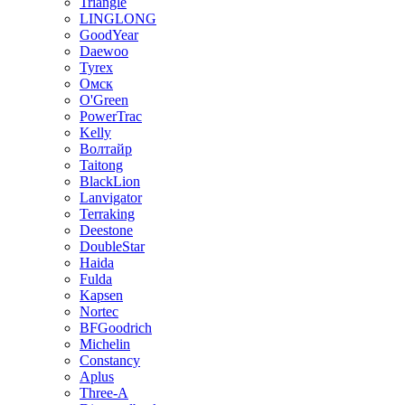
Triangle
LINGLONG
GoodYear
Daewoo
Tyrex
Омск
O'Green
PowerTrac
Kelly
Волтайр
Taitong
BlackLion
Lanvigator
Terraking
Deestone
DoubleStar
Haida
Fulda
Kapsen
Nortec
BFGoodrich
Michelin
Constancy
Aplus
Three-A