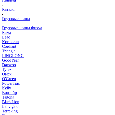
Главная
-
Каталог
-
Грузовые шины
-
Грузовые шины three-a
Кама
Leao
Kormoran
Cordiant
Triangle
LINGLONG
GoodYear
Daewoo
Tyrex
Омск
O'Green
PowerTrac
Kelly
Волтайр
Taitong
BlackLion
Lanvigator
Terraking