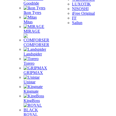
Goodride
LUXOTIK
NISOSHI
Ikon Tyres
iFree Original
FF
Mitas
Sailun
MIRAGE
COMFORSER
Landspider
Torero
GRIPMAX
Unistar
Kingnate
KingBoss
ROYAL