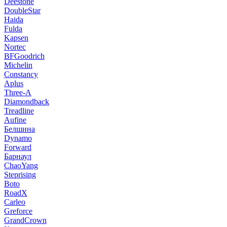
Deestone
DoubleStar
Haida
Fulda
Kapsen
Nortec
BFGoodrich
Michelin
Constancy
Aplus
Three-A
Diamondback
Treadline
Aufine
Белшина
Dynamo
Forward
Барнаул
ChaoYang
Steprising
Boto
RoadX
Carleo
Greforce
GrandCrown