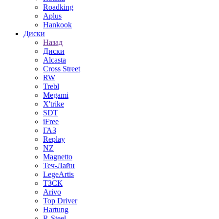
Roadking
Aplus
Hankook
Диски
Назад
Диски
Alcasta
Cross Street
RW
Trebl
Megami
X'trike
SDT
iFree
ГАЗ
Replay
NZ
Magnetto
Теч-Лайн
LegeArtis
ТЗСК
Arivo
Top Driver
Hartung
R-Steel