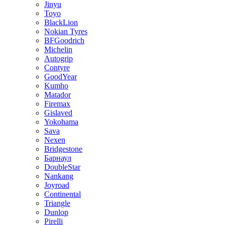
Jinyu
Toyo
BlackLion
Nokian Tyres
BFGoodrich
Michelin
Autogrip
Contyre
GoodYear
Kumho
Matador
Firemax
Gislaved
Yokohama
Sava
Nexen
Bridgestone
Барнаул
DoubleStar
Nankang
Joyroad
Continental
Triangle
Dunlop
Pirelli