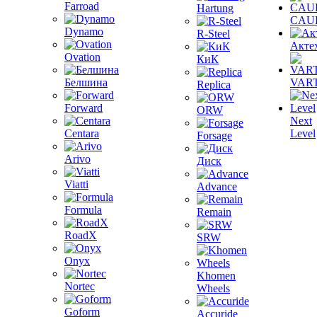
Farroad
Hartung
CAU
Dynamo
R-Steel
Акте
Ovation
КиК
Белшина
VAR
Replica
Forward
ORW
Next
Centara
Level
Forsage
Arivo
Диск
Viatti
Advance
Formula
Remain
RoadX
SRW
Onyx
Khomen
Nortec
Wheels
Goform
Accuride