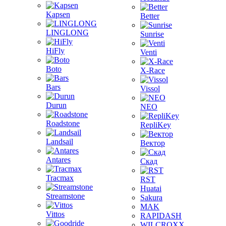
Kapsen
Better
LINGLONG
Sunrise
HiFly
Venti
Boto
X-Race
Bars
Vissol
Durun
NEO
Roadstone
RepliKey
Landsail
Вектор
Antares
Скад
Tracmax
RST
Huatai
Streamstone
Sakura
MAK
Vittos
RAPIDASH
WILCROXX