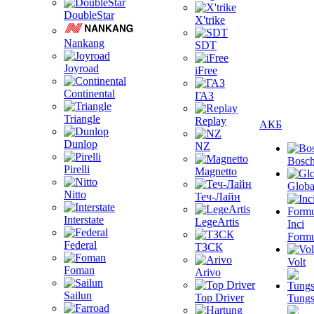
DoubleStar
X'trike
Nankang
SDT
Joyroad
iFree
Continental
ГАЗ
Triangle
Replay
АКБ
Dunlop
NZ
Bosc
Pirelli
Magnetto
Globa
Nitto
Теч-Лайн
Interstate
LegeArtis
Inci
Formu
Federal
ТЗСК
Volt
Foman
Arivo
Sailun
Top Driver
Tungs