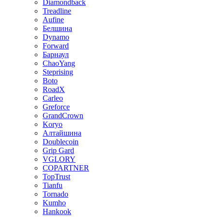
Diamondback
Treadline
Aufine
Белшина
Dynamo
Forward
Барнаул
ChaoYang
Steprising
Boto
RoadX
Carleo
Greforce
GrandCrown
Koryo
Алтайшина
Doublecoin
Grip Gard
VGLORY
COPARTNER
TopTrust
Tianfu
Tornado
Kumho
Hankook