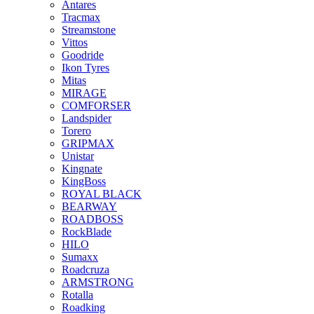
Antares
Tracmax
Streamstone
Vittos
Goodride
Ikon Tyres
Mitas
MIRAGE
COMFORSER
Landspider
Torero
GRIPMAX
Unistar
Kingnate
KingBoss
ROYAL BLACK
BEARWAY
ROADBOSS
RockBlade
HILO
Sumaxx
Roadcruza
ARMSTRONG
Rotalla
Roadking