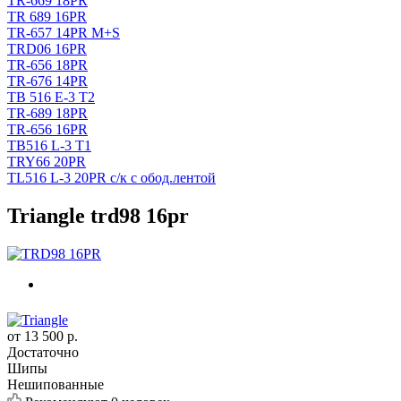
TR-669 18PR
TR 689 16PR
TR-657 14PR M+S
TRD06 16PR
TR-656 18PR
TR-676 14PR
TB 516 E-3 T2
TR-689 18PR
TR-656 16PR
TB516 L-3 T1
TRY66 20PR
TL516 L-3 20PR с/к с обод.лентой
Triangle trd98 16pr
от
13 500
р.
Достаточно
Шипы
Нешипованные