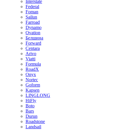
Interstate
Federal
Foman
Sailun
Farroad
Dynamo
Ovation
Белшина
Forward
Centara
Arivo
Viatti
Formula
RoadX
Onyx
Nortec
Goform
Kapsen
LINGLONG
HiFly
Boto
Bars
Durun
Roadstone
Landsail