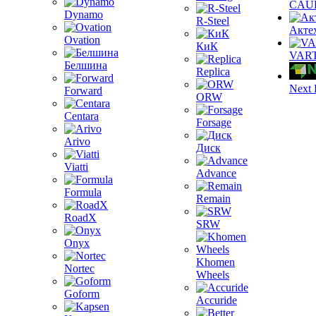
CAU
Dynamo
R-Steel
Акте
Ovation
КиК
VAR
Белшина
Replica
Next 
Forward
ORW
Centara
Forsage
Arivo
Диск
Viatti
Advance
Formula
Remain
RoadX
SRW
Onyx
Khomen
Nortec
Wheels
Goform
Accuride