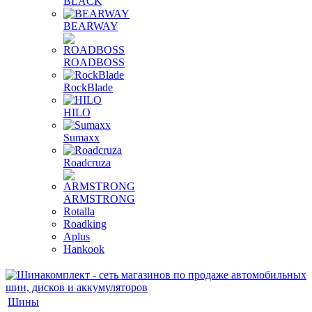
BLACK
BEARWAY
ROADBOSS
RockBlade
HILO
Sumaxx
Roadcruza
ARMSTRONG
Rotalla
Roadking
Aplus
Hankook
Шины