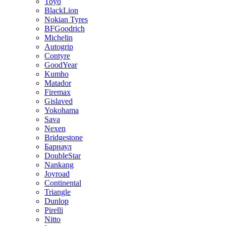
Toyo
BlackLion
Nokian Tyres
BFGoodrich
Michelin
Autogrip
Contyre
GoodYear
Kumho
Matador
Firemax
Gislaved
Yokohama
Sava
Nexen
Bridgestone
Барнаул
DoubleStar
Nankang
Joyroad
Continental
Triangle
Dunlop
Pirelli
Nitto