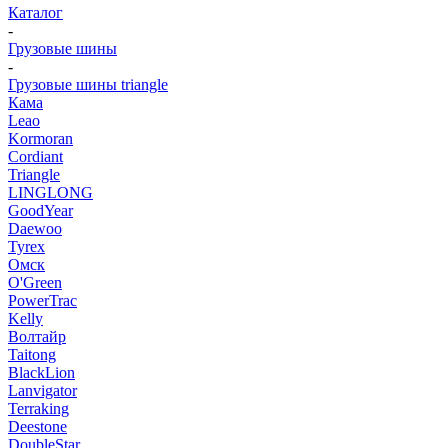
Каталог
-
Грузовые шины
-
Грузовые шины triangle
Кама
Leao
Kormoran
Cordiant
Triangle
LINGLONG
GoodYear
Daewoo
Tyrex
Омск
O'Green
PowerTrac
Kelly
Волтайр
Taitong
BlackLion
Lanvigator
Terraking
Deestone
DoubleStar