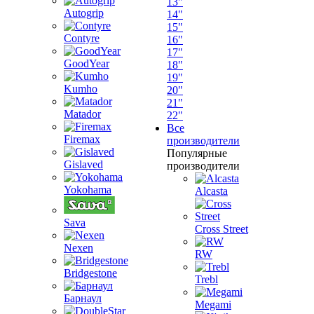
13"
Autogrip
14"
15"
Contyre
16"
17"
GoodYear
18"
19"
Kumho
20"
21"
Matador
22"
Все
Firemax
производители
Популярные
Gislaved
производители
Yokohama
Alcasta
Sava
Cross Street
Nexen
RW
Bridgestone
Trebl
Барнаул
Megami