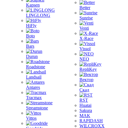
Kapsen
Better
LINGLONG
Sunrise
HiFly
Venti
Boto
X-Race
Bars
Vissol
Durun
NEO
Roadstone
RepliKey
Landsail
Вектор
Antares
Скад
Tracmax
RST
Huatai
Streamstone
Sakura
MAK
Vittos
RAPIDASH
WILCROXX