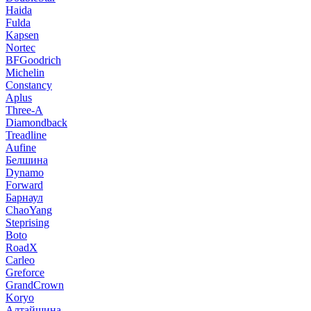
Haida
Fulda
Kapsen
Nortec
BFGoodrich
Michelin
Constancy
Aplus
Three-A
Diamondback
Treadline
Aufine
Белшина
Dynamo
Forward
Барнаул
ChaoYang
Steprising
Boto
RoadX
Carleo
Greforce
GrandCrown
Koryo
Алтайшина