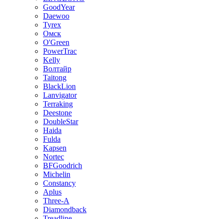
GoodYear
Daewoo
Tyrex
Омск
O'Green
PowerTrac
Kelly
Волтайр
Taitong
BlackLion
Lanvigator
Terraking
Deestone
DoubleStar
Haida
Fulda
Kapsen
Nortec
BFGoodrich
Michelin
Constancy
Aplus
Three-A
Diamondback
Treadline