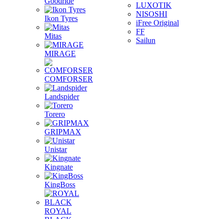
Goodride
LUXOTIK
NISOSHI
Ikon Tyres
iFree Original
FF
Mitas
Sailun
MIRAGE
COMFORSER
Landspider
Torero
GRIPMAX
Unistar
Kingnate
KingBoss
ROYAL