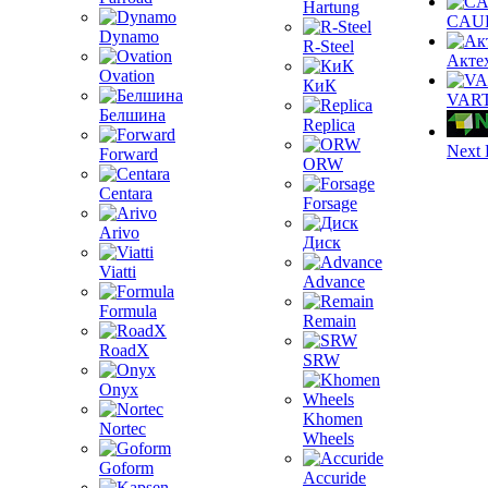
Hartung
CAU
Dynamo
R-Steel
Акте
Ovation
КиК
VAR
Белшина
Replica
Next 
Forward
ORW
Centara
Forsage
Arivo
Диск
Viatti
Advance
Formula
Remain
RoadX
SRW
Onyx
Khomen
Nortec
Wheels
Goform
Accuride