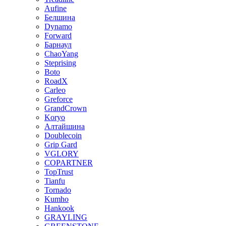
Aufine
Белшина
Dynamo
Forward
Барнаул
ChaoYang
Steprising
Boto
RoadX
Carleo
Greforce
GrandCrown
Koryo
Алтайшина
Doublecoin
Grip Gard
VGLORY
COPARTNER
TopTrust
Tianfu
Tornado
Kumho
Hankook
GRAYLING