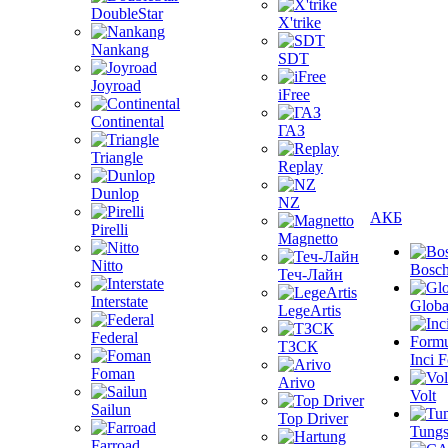
DoubleStar
X'trike
Nankang
SDT
Joyroad
iFree
Continental
ГАЗ
Triangle
Replay
Dunlop
NZ
АКБ
Pirelli
Magnetto
Nitto
Bosc
Теч-Лайн
Interstate
Globa
LegeArtis
Federal
ТЗСК
Inci 
Foman
Arivo
Volt
Sailun
Top Driver
Tungs
Farroad