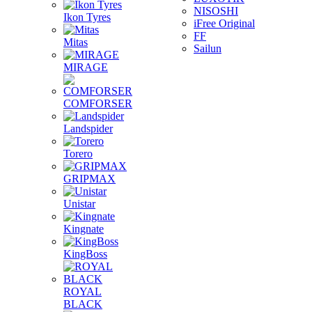
NISOSHI
Ikon Tyres
iFree Original
FF
Mitas
Sailun
MIRAGE
COMFORSER
Landspider
Torero
GRIPMAX
Unistar
Kingnate
KingBoss
ROYAL
BLACK