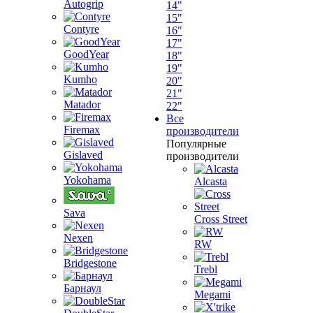
Autogrip
14"
15"
Contyre
16"
17"
GoodYear
18"
19"
Kumho
20"
21"
Matador
22"
Все
Firemax
производители
Популярные
Gislaved
производители
Yokohama
Alcasta
Sava
Cross Street
Nexen
RW
Bridgestone
Trebl
Барнаул
Megami