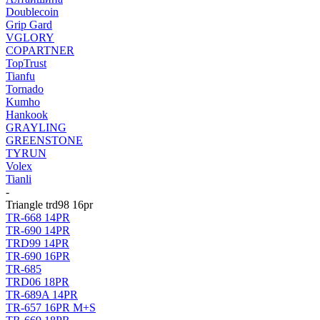
Doublecoin
Grip Gard
VGLORY
COPARTNER
TopTrust
Tianfu
Tornado
Kumho
Hankook
GRAYLING
GREENSTONE
TYRUN
Volex
Tianli
-
Triangle trd98 16pr
TR-668 14PR
TR-690 14PR
TRD99 14PR
TR-690 16PR
TR-685
TRD06 18PR
TR-689A 14PR
TR-657 16PR M+S