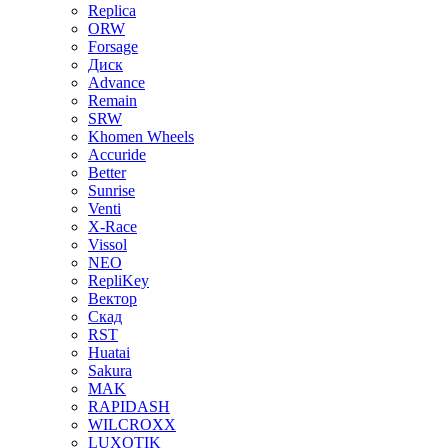
Replica
ORW
Forsage
Диск
Advance
Remain
SRW
Khomen Wheels
Accuride
Better
Sunrise
Venti
X-Race
Vissol
NEO
RepliKey
Вектор
Скад
RST
Huatai
Sakura
MAK
RAPIDASH
WILCROXX
LUXOTIK