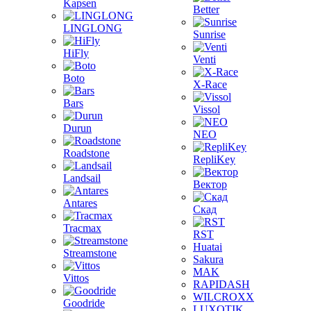
Kapsen
Better
LINGLONG
Sunrise
HiFly
Venti
Boto
X-Race
Bars
Vissol
Durun
NEO
Roadstone
RepliKey
Landsail
Вектор
Antares
Скад
Tracmax
RST
Huatai
Streamstone
Sakura
MAK
Vittos
RAPIDASH
WILCROXX
Goodride
LUXOTIK