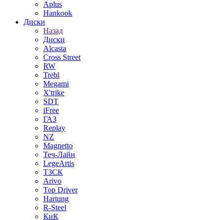
Aplus
Hankook
Диски
Назад
Диски
Alcasta
Cross Street
RW
Trebl
Megami
X'trike
SDT
iFree
ГАЗ
Replay
NZ
Magnetto
Теч-Лайн
LegeArtis
ТЗСК
Arivo
Top Driver
Hartung
R-Steel
КиК