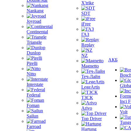
DoubleStar
X'trike
Nankang
SDT
Joyroad
iFree
Continental
ГАЗ
Triangle
Replay
Dunlop
NZ
АКБ
Pirelli
Magnetto
Nitto
Bosc
Теч-Лайн
Interstate
Globa
LegeArtis
Federal
ТЗСК
Inci 
Foman
Arivo
Volt
Sailun
Top Driver
Tungs
Farroad
Hartung