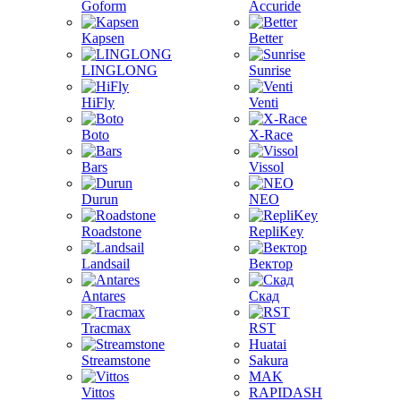
Goform
Accuride
Kapsen
Better
LINGLONG
Sunrise
HiFly
Venti
Boto
X-Race
Bars
Vissol
Durun
NEO
Roadstone
RepliKey
Landsail
Вектор
Antares
Скад
Tracmax
RST
Huatai
Streamstone
Sakura
MAK
Vittos
RAPIDASH