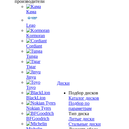
производители
Кама
Leao
Kormoran
Cordiant
Tunga
Tigar
Jinyu
Диски
Toyo
Подбор дисков
BlackLion
Каталог дисков
Подбор по
Nokian Tyres
параметрам
Тип диска
BFGoodrich
Литые диски
Стальные диски
Michelin