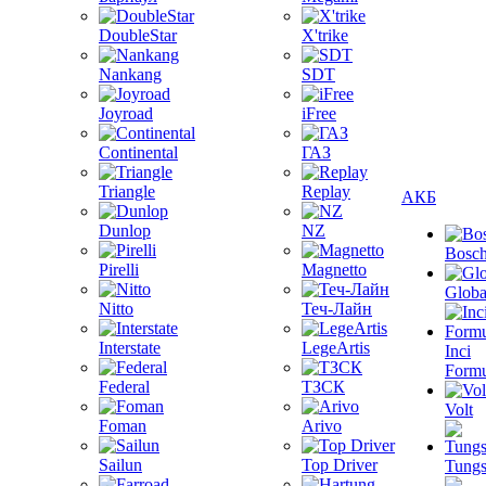
DoubleStar
X'trike
Nankang
SDT
Joyroad
iFree
Continental
ГАЗ
Triangle
Replay
АКБ
Dunlop
NZ
Bosc
Pirelli
Magnetto
Globa
Nitto
Теч-Лайн
Interstate
LegeArtis
Inci
Formu
Federal
ТЗСК
Volt
Foman
Arivo
Sailun
Top Driver
Tungs