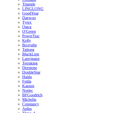
Triangle
LINGLONG
GoodYear
Daewoo
Tyrex
Омск
O'Green
PowerTrac
Kelly
Волтайр
Taitong
BlackLion
Lanvigator
Terraking
Deestone
DoubleStar
Haida
Fulda
Kapsen
Nortec
BFGoodrich
Michelin
Constancy
Aplus