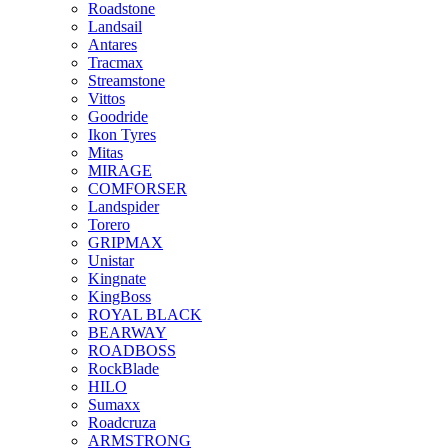
Roadstone
Landsail
Antares
Tracmax
Streamstone
Vittos
Goodride
Ikon Tyres
Mitas
MIRAGE
COMFORSER
Landspider
Torero
GRIPMAX
Unistar
Kingnate
KingBoss
ROYAL BLACK
BEARWAY
ROADBOSS
RockBlade
HILO
Sumaxx
Roadcruza
ARMSTRONG