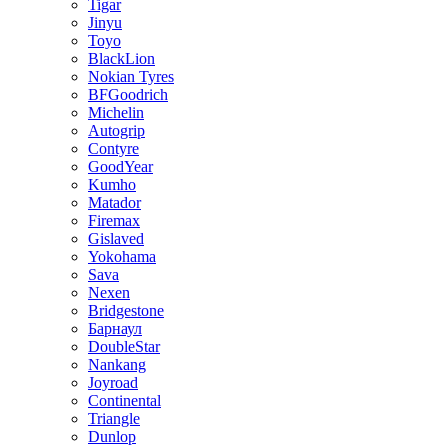
Tigar
Jinyu
Toyo
BlackLion
Nokian Tyres
BFGoodrich
Michelin
Autogrip
Contyre
GoodYear
Kumho
Matador
Firemax
Gislaved
Yokohama
Sava
Nexen
Bridgestone
Барнаул
DoubleStar
Nankang
Joyroad
Continental
Triangle
Dunlop