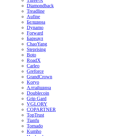
Three-A
Diamondback
Treadline
Aufine
Белшина
Dynamo
Forward
Барнаул
ChaoYang
Steprising
Boto
RoadX
Carleo
Greforce
GrandCrown
Koryo
Алтайшина
Doublecoin
Grip Gard
VGLORY
COPARTNER
TopTrust
Tianfu
Tornado
Kumho