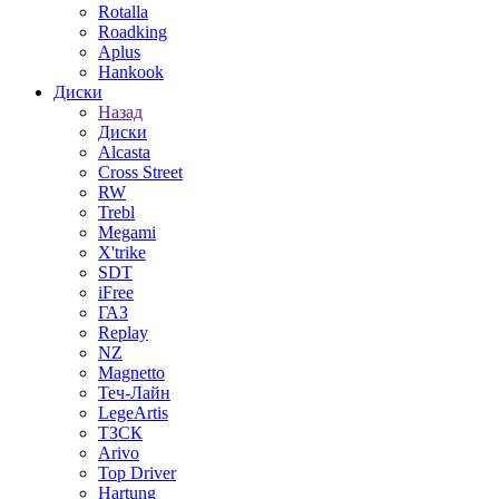
Rotalla
Roadking
Aplus
Hankook
Диски
Назад
Диски
Alcasta
Cross Street
RW
Trebl
Megami
X'trike
SDT
iFree
ГАЗ
Replay
NZ
Magnetto
Теч-Лайн
LegeArtis
ТЗСК
Arivo
Top Driver
Hartung