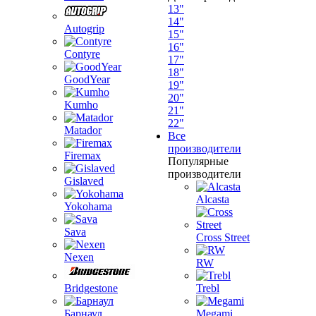
13"
14"
Autogrip
15"
16"
Contyre
17"
18"
GoodYear
19"
20"
Kumho
21"
22"
Matador
Все
производители
Firemax
Популярные
производители
Gislaved
Alcasta
Yokohama
Sava
Cross Street
Nexen
RW
Bridgestone
Trebl
Барнаул
Megami