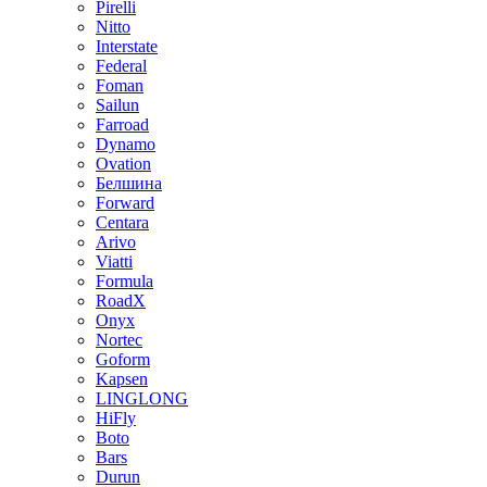
Pirelli
Nitto
Interstate
Federal
Foman
Sailun
Farroad
Dynamo
Ovation
Белшина
Forward
Centara
Arivo
Viatti
Formula
RoadX
Onyx
Nortec
Goform
Kapsen
LINGLONG
HiFly
Boto
Bars
Durun