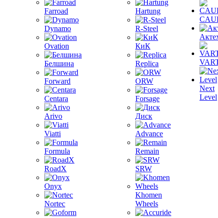
Farroad
Hartung
CAU
Dynamo
R-Steel
Акте
Ovation
КиК
VAR
Белшина
Replica
Forward
ORW
Next
Level
Centara
Forsage
Arivo
Диск
Viatti
Advance
Formula
Remain
RoadX
SRW
Onyx
Khomen
Nortec
Wheels