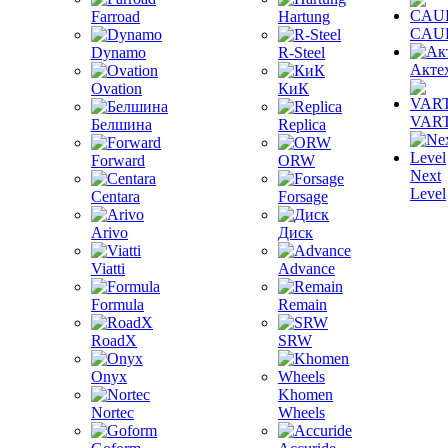
Farroad
Hartung
CAU
Dynamo
R-Steel
Акте
Ovation
КиК
VAR
Белшина
Replica
Forward
ORW
Next
Level
Centara
Forsage
Arivo
Диск
Viatti
Advance
Formula
Remain
RoadX
SRW
Onyx
Khomen
Nortec
Wheels