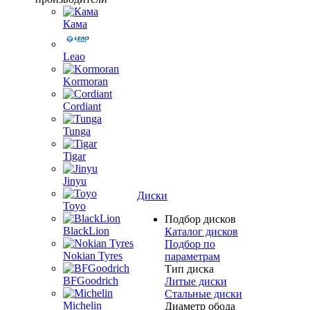
Кама
Leao
Kormoran
Cordiant
Tunga
Tigar
Jinyu
Диски
Toyo
Подбор дисков
BlackLion
Каталог дисков
Подбор по
Nokian Tyres
параметрам
Тип диска
BFGoodrich
Литые диски
Стальные диски
Michelin
Диаметр обода