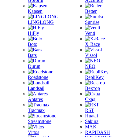
Goform
Accuride
Kapsen
Better
LINGLONG
Sunrise
HiFly
Venti
Boto
X-Race
Bars
Vissol
Durun
NEO
Roadstone
RepliKey
Landsail
Вектор
Antares
Скад
Tracmax
RST
Huatai
Streamstone
Sakura
MAK
Vittos
RAPIDASH