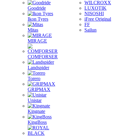
WILCROXX
Goodride
LUXOTIK
NISOSHI
Ikon Tyres
iFree Original
FF
Mitas
Sailun
MIRAGE
COMFORSER
Landspider
Torero
GRIPMAX
Unistar
Kingnate
KingBoss