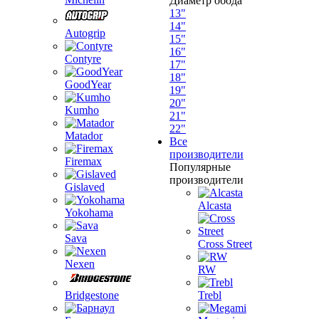
Диаметр обода
13"
14"
Autogrip
15"
16"
Contyre
17"
18"
GoodYear
19"
20"
Kumho
21"
22"
Matador
Все
производители
Firemax
Популярные
производители
Gislaved
Alcasta
Yokohama
Sava
Cross Street
Nexen
RW
Bridgestone
Trebl