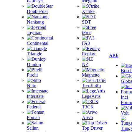
Барнаул
Megami
DoubleStar
X'trike
Nankang
SDT
Joyroad
iFree
Continental
ГАЗ
Triangle
Replay
АКБ
Dunlop
NZ
Bosc
Pirelli
Magnetto
Globa
Nitto
Теч-Лайн
Interstate
LegeArtis
Inci
Formu
Federal
ТЗСК
Volt
Foman
Arivo
Sailun
Top Driver
Tungs