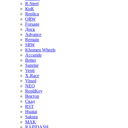
R-Steel
КиК
Replica
ORW
Forsage
Диск
Advance
Remain
SRW
Khomen Wheels
Accuride
Better
Sunrise
Venti
X-Race
Vissol
NEO
RepliKey
Вектор
Скад
RST
Huatai
Sakura
MAK
RAPIDASH