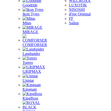
WILCROXX
Goodride
LUXOTIK
NISOSHI
Ikon Tyres
iFree Original
FF
Mitas
Sailun
MIRAGE
COMFORSER
Landspider
Torero
GRIPMAX
Unistar
Kingnate
KingBoss