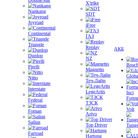
DoubleStar
X'trike
Nankang
SDT
Joyroad
iFree
Continental
ГАЗ
Triangle
Replay
АКБ
Dunlop
NZ
Bosc
Pirelli
Magnetto
Globa
Nitto
Теч-Лайн
Interstate
LegeArtis
Inci
Formu
Federal
ТЗСК
Volt
Foman
Arivo
Sailun
Top Driver
Tungs
Farroad
Hartung