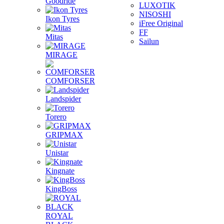
Goodride
LUXOTIK
NISOSHI
Ikon Tyres
iFree Original
FF
Mitas
Sailun
MIRAGE
COMFORSER
Landspider
Torero
GRIPMAX
Unistar
Kingnate
KingBoss
ROYAL