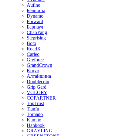
Aufine
Белшина
Dynamo
Forward
Барнаул
ChaoYang
Steprising
Boto
RoadX
Carleo
Greforce
GrandCrown
Koryo
Алтайшина
Doublecoin
Grip Gard
VGLORY
COPARTNER
TopTrust
Tianfu
Tornado
Kumho
Hankook
GRAYLING