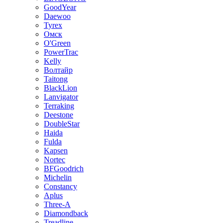
GoodYear
Daewoo
Tyrex
Омск
O'Green
PowerTrac
Kelly
Волтайр
Taitong
BlackLion
Lanvigator
Terraking
Deestone
DoubleStar
Haida
Fulda
Kapsen
Nortec
BFGoodrich
Michelin
Constancy
Aplus
Three-A
Diamondback
Treadline