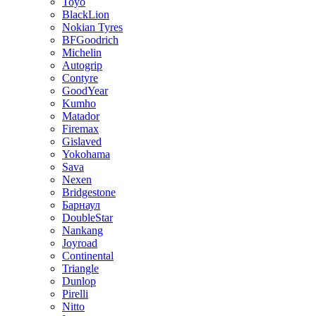
Toyo
BlackLion
Nokian Tyres
BFGoodrich
Michelin
Autogrip
Contyre
GoodYear
Kumho
Matador
Firemax
Gislaved
Yokohama
Sava
Nexen
Bridgestone
Барнаул
DoubleStar
Nankang
Joyroad
Continental
Triangle
Dunlop
Pirelli
Nitto