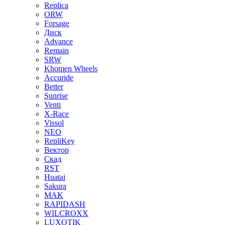
Replica
ORW
Forsage
Диск
Advance
Remain
SRW
Khomen Wheels
Accuride
Better
Sunrise
Venti
X-Race
Vissol
NEO
RepliKey
Вектор
Скад
RST
Huatai
Sakura
MAK
RAPIDASH
WILCROXX
LUXOTIK