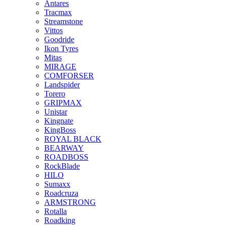
Antares
Tracmax
Streamstone
Vittos
Goodride
Ikon Tyres
Mitas
MIRAGE
COMFORSER
Landspider
Torero
GRIPMAX
Unistar
Kingnate
KingBoss
ROYAL BLACK
BEARWAY
ROADBOSS
RockBlade
HILO
Sumaxx
Roadcruza
ARMSTRONG
Rotalla
Roadking