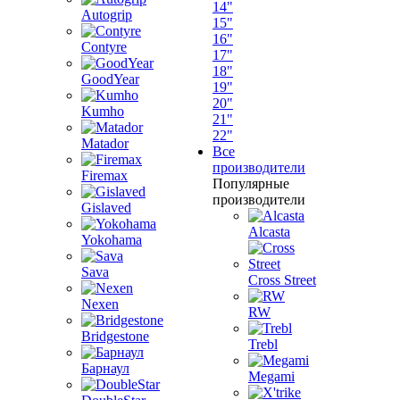
14"
Autogrip
15"
16"
Contyre
17"
18"
GoodYear
19"
20"
Kumho
21"
22"
Matador
Все
производители
Firemax
Популярные
производители
Gislaved
Alcasta
Yokohama
Sava
Cross Street
Nexen
RW
Bridgestone
Trebl
Барнаул
Megami