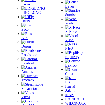
Kapsen
Better
LINGLONG
Sunrise
HiFly
Venti
Boto
X-Race
Bars
Vissol
Durun
NEO
Roadstone
RepliKey
Landsail
Вектор
Antares
Скад
Tracmax
RST
Huatai
Streamstone
Sakura
MAK
Vittos
RAPIDASH
WILCROXX