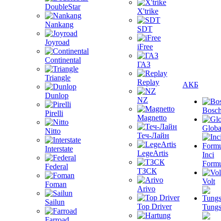
DoubleStar
X'trike
Nankang
SDT
Joyroad
iFree
Continental
ГАЗ
Triangle
Replay
АКБ
Dunlop
NZ
Bosc
Pirelli
Magnetto
Globa
Nitto
Теч-Лайн
Interstate
LegeArtis
Inci
Formu
Federal
ТЗСК
Volt
Foman
Arivo
Sailun
Top Driver
Tungs
Farroad