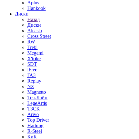
Aplus
Hankook
Диски
Назад
Диски
Alcasta
Cross Street
RW
Trebl
Megami
X'trike
SDT
iFree
ГАЗ
Replay
NZ
Magnetto
Теч-Лайн
LegeArtis
ТЗСК
Arivo
Top Driver
Hartung
R-Steel
КиК