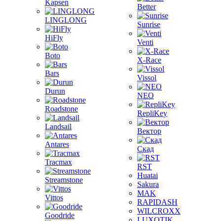
Kapsen
Better
LINGLONG
Sunrise
HiFly
Venti
Boto
X-Race
Bars
Vissol
Durun
NEO
Roadstone
RepliKey
Landsail
Вектор
Antares
Скад
Tracmax
RST
Huatai
Streamstone
Sakura
MAK
Vittos
RAPIDASH
WILCROXX
Goodride
LUXOTIK