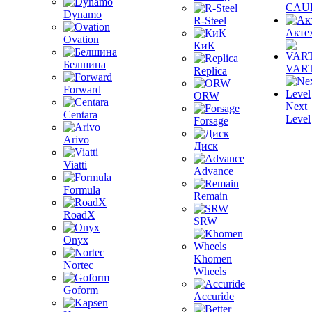
CAU
Dynamo
R-Steel
Акте
Ovation
КиК
Белшина
VAR
Replica
Forward
ORW
Next
Centara
Level
Forsage
Arivo
Диск
Viatti
Advance
Formula
Remain
RoadX
SRW
Onyx
Khomen
Nortec
Wheels
Goform
Accuride