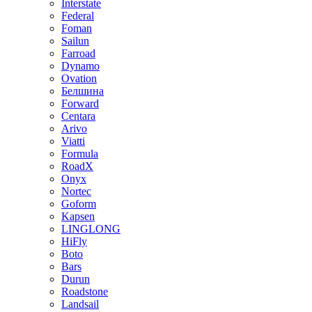
Interstate
Federal
Foman
Sailun
Farroad
Dynamo
Ovation
Белшина
Forward
Centara
Arivo
Viatti
Formula
RoadX
Onyx
Nortec
Goform
Kapsen
LINGLONG
HiFly
Boto
Bars
Durun
Roadstone
Landsail