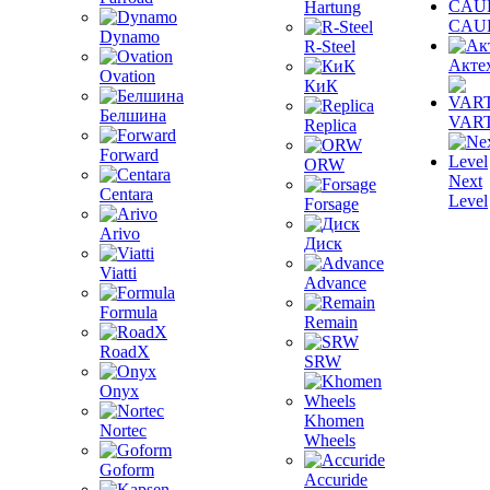
Hartung
CAU
Dynamo
R-Steel
Акте
Ovation
КиК
Белшина
VAR
Replica
Forward
ORW
Next
Centara
Level
Forsage
Arivo
Диск
Viatti
Advance
Formula
Remain
RoadX
SRW
Onyx
Khomen
Nortec
Wheels
Goform
Accuride