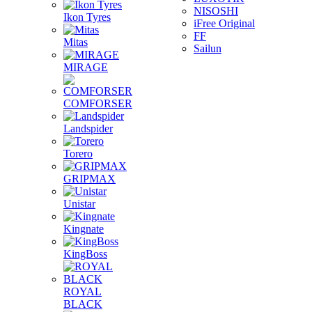
NISOSHI
Ikon Tyres
iFree Original
FF
Mitas
Sailun
MIRAGE
COMFORSER
Landspider
Torero
GRIPMAX
Unistar
Kingnate
KingBoss
ROYAL
BLACK