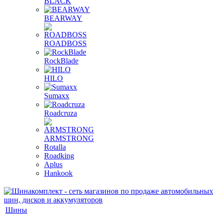
BLACK
BEARWAY
ROADBOSS
RockBlade
HILO
Sumaxx
Roadcruza
ARMSTRONG
Rotalla
Roadking
Aplus
Hankook
Шины