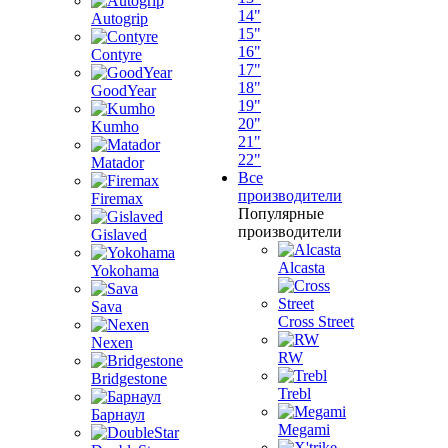
14"
Autogrip
15"
16"
Contyre
17"
18"
GoodYear
19"
20"
Kumho
21"
22"
Matador
Все
производители
Firemax
Популярные
производители
Gislaved
Alcasta
Yokohama
Sava
Cross Street
Nexen
RW
Bridgestone
Trebl
Барнаул
Megami