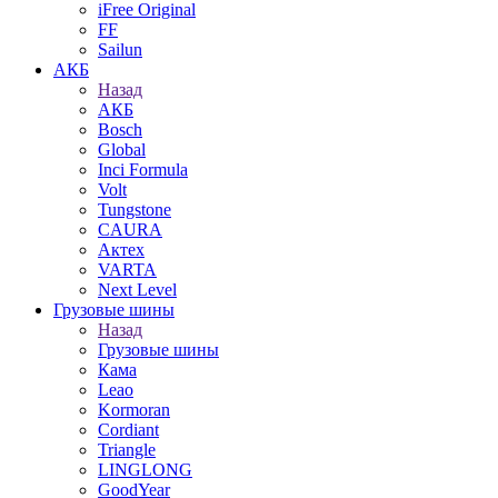
iFree Original
FF
Sailun
АКБ
Назад
АКБ
Bosch
Global
Inci Formula
Volt
Tungstone
CAURA
Актех
VARTA
Next Level
Грузовые шины
Назад
Грузовые шины
Кама
Leao
Kormoran
Cordiant
Triangle
LINGLONG
GoodYear