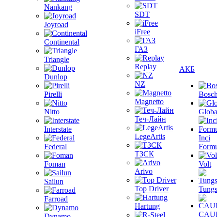
Nankang
SDT
Joyroad
iFree
Continental
ГАЗ
Triangle
Replay
АКБ
Dunlop
NZ
Pirelli
Bosc
Magnetto
Nitto
Globa
Теч-Лайн
Interstate
LegeArtis
Inci
Federal
Formu
ТЗСК
Foman
Volt
Arivo
Sailun
Top Driver
Tungs
Farroad
Hartung
CAU
Dynamo