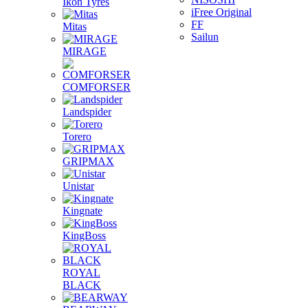
Ikon Tyres
iFree Original
FF
Mitas
Sailun
MIRAGE
COMFORSER
Landspider
Torero
GRIPMAX
Unistar
Kingnate
KingBoss
ROYAL
BLACK