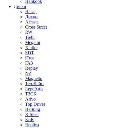
Hankook
Диски
Назад
Диски
Alcasta
Cross Street
RW
Trebl
Megami
X'trike
SDT
iFree
ГАЗ
Replay
NZ
Magnetto
Теч-Лайн
LegeArtis
ТЗСК
Arivo
Top Driver
Hartung
R-Steel
КиК
Replica