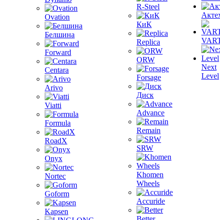
R-Steel
Акте
Ovation
КиК
Белшина
VAR
Replica
Forward
ORW
Next
Centara
Level
Forsage
Arivo
Диск
Viatti
Advance
Formula
Remain
RoadX
SRW
Onyx
Khomen
Nortec
Wheels
Goform
Accuride
Kapsen
Better