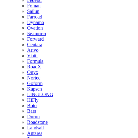
Federal
Foman
Sailun
Farroad
Dynamo
Ovation
Белшина
Forward
Centara
Arivo
Viatti
Formula
RoadX
Onyx
Nortec
Goform
Kapsen
LINGLONG
HiFly
Boto
Bars
Durun
Roadstone
Landsail
Antares