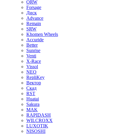
ORW
Forsage
Диск
Advance
Remain
SRW
Khomen Wheels
Accuride
Better
Sunrise
Venti
X-Race
Vissol
NEO
RepliKey
Вектор
Скад
RST
Huatai
Sakura
MAK
RAPIDASH
WILCROXX
LUXOTIK
NISOSHI