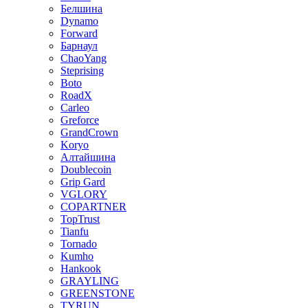
Белшина
Dynamo
Forward
Барнаул
ChaoYang
Steprising
Boto
RoadX
Carleo
Greforce
GrandCrown
Koryo
Алтайшина
Doublecoin
Grip Gard
VGLORY
COPARTNER
TopTrust
Tianfu
Tornado
Kumho
Hankook
GRAYLING
GREENSTONE
TYRUN