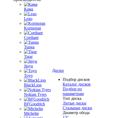
Кама
Leao
Kormoran
Cordiant
Tunga
Tigar
Jinyu
Диски
Toyo
Подбор дисков
Каталог дисков
BlackLion
Подбор по
параметрам
Nokian Tyres
Тип диска
Литые диски
BFGoodrich
Стальные диски
Диаметр обода
Michelin
13"