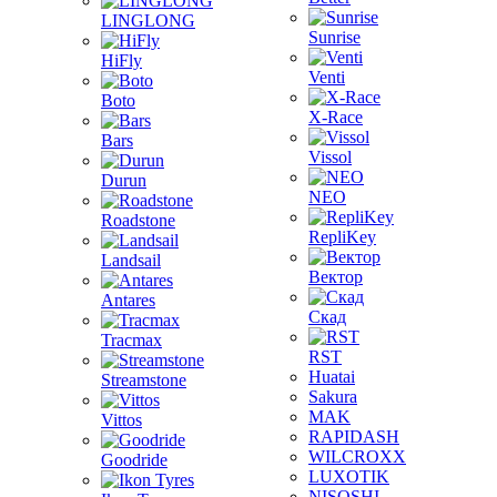
LINGLONG
Sunrise
HiFly
Venti
Boto
X-Race
Bars
Vissol
Durun
NEO
Roadstone
RepliKey
Landsail
Вектор
Antares
Скад
Tracmax
RST
Huatai
Streamstone
Sakura
MAK
Vittos
RAPIDASH
WILCROXX
Goodride
LUXOTIK
NISOSHI