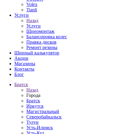
Volex
Tianli
Услуги
Назад
Услуги
Шиномонтаж
Балансировка колес
Правка дисков
Ремонт резины
Шинный калькулятор
Акции
Магазины
Контакты
Блог
Братск
Назад
Города
Братск
Иркутск
Магистральный
Северобайкальск
Тулун
Усть-Илимск
Усть-Кут