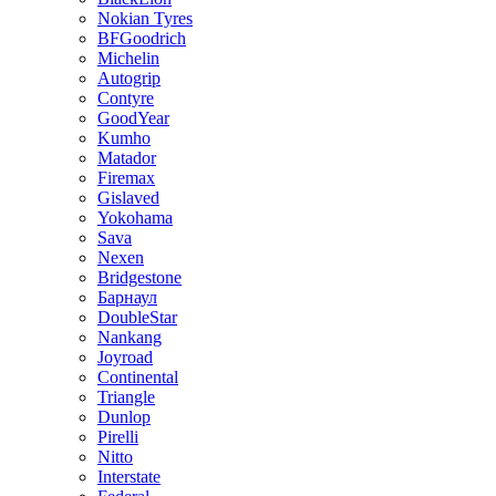
Nokian Tyres
BFGoodrich
Michelin
Autogrip
Contyre
GoodYear
Kumho
Matador
Firemax
Gislaved
Yokohama
Sava
Nexen
Bridgestone
Барнаул
DoubleStar
Nankang
Joyroad
Continental
Triangle
Dunlop
Pirelli
Nitto
Interstate