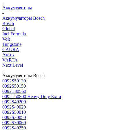
-
Аккумуляторы
-
Аккумуляторы Bosch
Bosch
Global
Inci Formula
Volt
Tungstone
CAURA
Актех
VARTA
Next Level
-
Аккумуляторы Bosch
0092S50130
0092S50150
0092T30560
0092T50800 Heavy Duty Extra
0092S40200
0092S40020
0092S50010
0092S30050
0092S30060
0092S40250