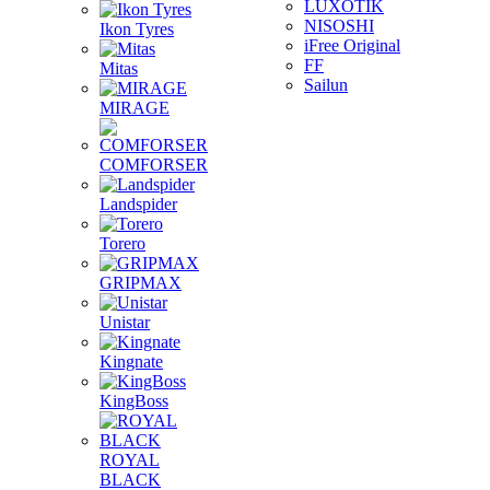
LUXOTIK
NISOSHI
Ikon Tyres
iFree Original
FF
Mitas
Sailun
MIRAGE
COMFORSER
Landspider
Torero
GRIPMAX
Unistar
Kingnate
KingBoss
ROYAL
BLACK