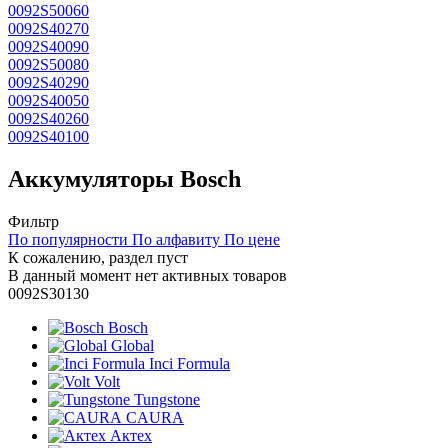
0092S50060
0092S40270
0092S40090
0092S50080
0092S40290
0092S40050
0092S40260
0092S40100
Аккумуляторы Bosch
Фильтр
По популярности
По алфавиту
По цене
К сожалению, раздел пуст
В данный момент нет активных товаров
0092S30130
Bosch
Global
Inci Formula
Volt
Tungstone
CAURA
Актех