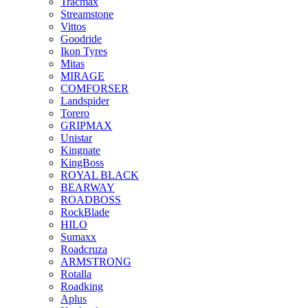
Tracmax
Streamstone
Vittos
Goodride
Ikon Tyres
Mitas
MIRAGE
COMFORSER
Landspider
Torero
GRIPMAX
Unistar
Kingnate
KingBoss
ROYAL BLACK
BEARWAY
ROADBOSS
RockBlade
HILO
Sumaxx
Roadcruza
ARMSTRONG
Rotalla
Roadking
Aplus