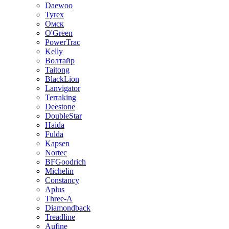
Daewoo
Tyrex
Омск
O'Green
PowerTrac
Kelly
Волтайр
Taitong
BlackLion
Lanvigator
Terraking
Deestone
DoubleStar
Haida
Fulda
Kapsen
Nortec
BFGoodrich
Michelin
Constancy
Aplus
Three-A
Diamondback
Treadline
Aufine