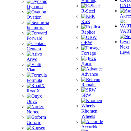
Hartung
CAU
Dynamo
R-Steel
Акте
Ovation
КиК
Белшина
VAR
Replica
Forward
ORW
Next
Centara
Level
Forsage
Arivo
Диск
Viatti
Advance
Formula
Remain
RoadX
SRW
Onyx
Khomen
Nortec
Wheels
Goform
Accuride