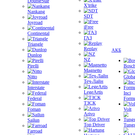
DoubleStar
X'trike
Nankang
SDT
Joyroad
iFree
Continental
ГАЗ
Triangle
Replay
АКБ
Dunlop
NZ
Pirelli
Bosc
Magnetto
Nitto
Globa
Теч-Лайн
Interstate
LegeArtis
Inci
Federal
Formu
ТЗСК
Foman
Volt
Arivo
Sailun
Top Driver
Tungs
Farroad