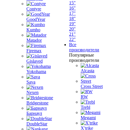
15"
16"
Contyre
17"
18"
GoodYear
19"
20"
Kumho
21"
22"
Matador
Все
производители
Firemax
Популярные
производители
Gislaved
Alcasta
Yokohama
Sava
Cross Street
Nexen
RW
Bridgestone
Trebl
Барнаул
Megami
DoubleStar
X'trike