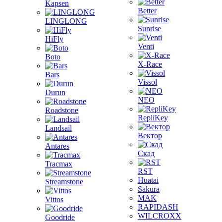
Kapsen
Better
LINGLONG
Sunrise
HiFly
Venti
Boto
X-Race
Bars
Vissol
Durun
NEO
Roadstone
RepliKey
Landsail
Вектор
Antares
Скад
Tracmax
RST
Huatai
Streamstone
Sakura
MAK
Vittos
RAPIDASH
WILCROXX
Goodride