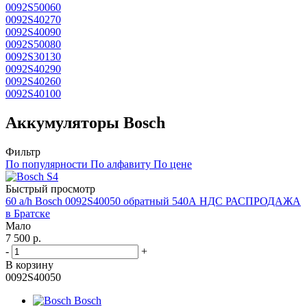
0092S50060
0092S40270
0092S40090
0092S50080
0092S30130
0092S40290
0092S40260
0092S40100
Аккумуляторы Bosch
Фильтр
По популярности
По алфавиту
По цене
Быстрый просмотр
60 a/h Bosch 0092S40050 обратный 540А НДС РАСПРОДАЖА
в Братске
Мало
7 500
р.
-
+
В корзину
0092S40050
Bosch