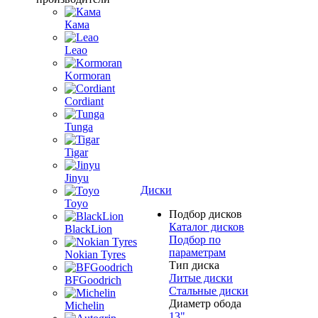
Кама
Leao
Kormoran
Cordiant
Tunga
Tigar
Jinyu
Диски
Toyo
Подбор дисков
Каталог дисков
BlackLion
Подбор по
параметрам
Nokian Tyres
Тип диска
Литые диски
BFGoodrich
Стальные диски
Диаметр обода
Michelin
13"