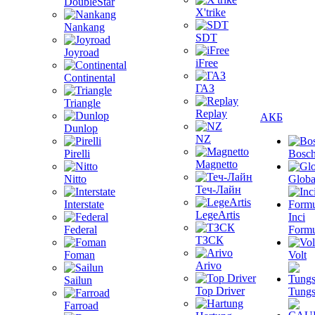
DoubleStar
X'trike
Nankang
SDT
Joyroad
iFree
Continental
ГАЗ
Triangle
Replay
АКБ
Dunlop
NZ
Pirelli
Bosc
Magnetto
Nitto
Globa
Теч-Лайн
Interstate
LegeArtis
Inci
Federal
Formu
ТЗСК
Foman
Volt
Arivo
Sailun
Top Driver
Tungs
Farroad