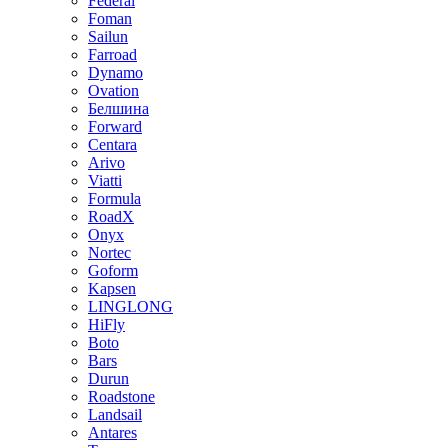
Federal
Foman
Sailun
Farroad
Dynamo
Ovation
Белшина
Forward
Centara
Arivo
Viatti
Formula
RoadX
Onyx
Nortec
Goform
Kapsen
LINGLONG
HiFly
Boto
Bars
Durun
Roadstone
Landsail
Antares