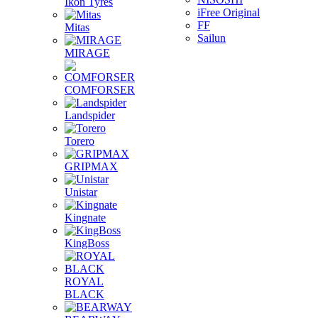
Ikon Tyres
iFree Original
FF
Mitas
Sailun
MIRAGE
COMFORSER
Landspider
Torero
GRIPMAX
Unistar
Kingnate
KingBoss
ROYAL
BLACK