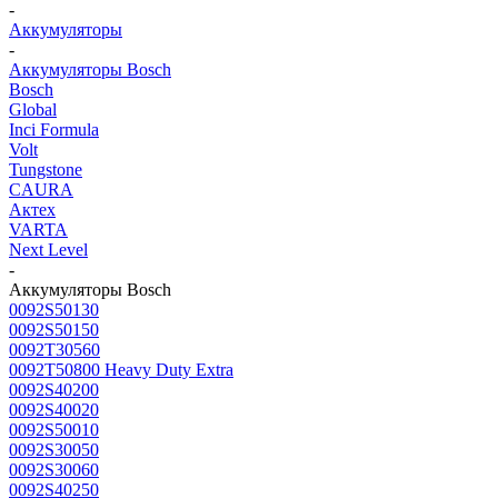
-
Аккумуляторы
-
Аккумуляторы Bosch
Bosch
Global
Inci Formula
Volt
Tungstone
CAURA
Актех
VARTA
Next Level
-
Аккумуляторы Bosch
0092S50130
0092S50150
0092T30560
0092T50800 Heavy Duty Extra
0092S40200
0092S40020
0092S50010
0092S30050
0092S30060
0092S40250