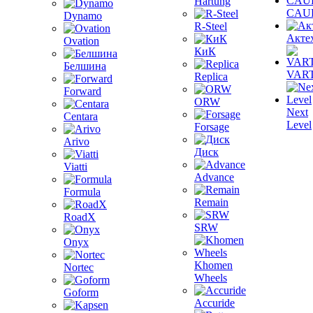
Hartung
CAU
Dynamo
R-Steel
Акте
Ovation
КиК
Белшина
VAR
Replica
Forward
ORW
Next
Centara
Level
Forsage
Arivo
Диск
Viatti
Advance
Formula
Remain
RoadX
SRW
Onyx
Khomen
Nortec
Wheels
Goform
Accuride