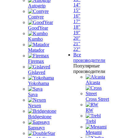
14"
Autogrip
15"
16"
Contyre
17"
18"
GoodYear
19"
20"
Kumho
21"
22"
Matador
Все
производители
Firemax
Популярные
производители
Gislaved
Alcasta
Yokohama
Sava
Cross Street
Nexen
RW
Bridgestone
Trebl
Барнаул
Megami