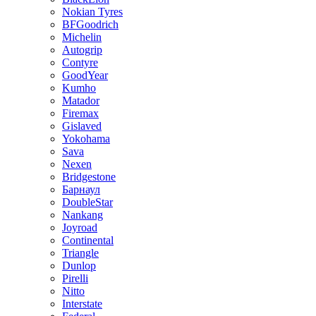
Nokian Tyres
BFGoodrich
Michelin
Autogrip
Contyre
GoodYear
Kumho
Matador
Firemax
Gislaved
Yokohama
Sava
Nexen
Bridgestone
Барнаул
DoubleStar
Nankang
Joyroad
Continental
Triangle
Dunlop
Pirelli
Nitto
Interstate