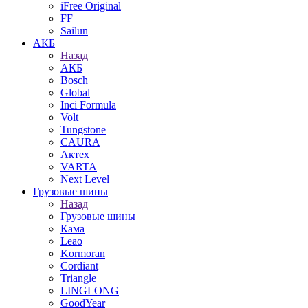
iFree Original
FF
Sailun
АКБ
Назад
АКБ
Bosch
Global
Inci Formula
Volt
Tungstone
CAURA
Актех
VARTA
Next Level
Грузовые шины
Назад
Грузовые шины
Кама
Leao
Kormoran
Cordiant
Triangle
LINGLONG
GoodYear