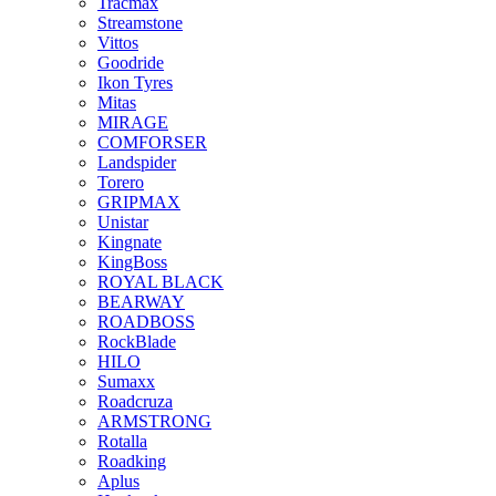
Tracmax
Streamstone
Vittos
Goodride
Ikon Tyres
Mitas
MIRAGE
COMFORSER
Landspider
Torero
GRIPMAX
Unistar
Kingnate
KingBoss
ROYAL BLACK
BEARWAY
ROADBOSS
RockBlade
HILO
Sumaxx
Roadcruza
ARMSTRONG
Rotalla
Roadking
Aplus