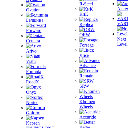
R-Steel
Акте
Ovation
КиК
Белшина
VAR
Replica
Forward
ORW
Next
Centara
Level
Forsage
Arivo
Диск
Viatti
Advance
Formula
Remain
RoadX
SRW
Onyx
Khomen
Nortec
Wheels
Goform
Accuride
Kapsen
Better