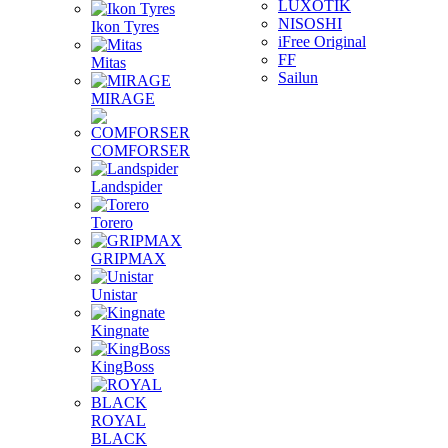
LUXOTIK
NISOSHI
Ikon Tyres
iFree Original
FF
Mitas
Sailun
MIRAGE
COMFORSER
Landspider
Torero
GRIPMAX
Unistar
Kingnate
KingBoss
ROYAL
BLACK