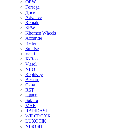
ORW
Forsage
Диск
Advance
Remain
SRW
Khomen Wheels
Accuride
Better
Sunrise
Venti
X-Race
Vissol
NEO
RepliKey
Вектор
Скад
RST
Huatai
Sakura
MAK
RAPIDASH
WILCROXX
LUXOTIK
NISOSHI