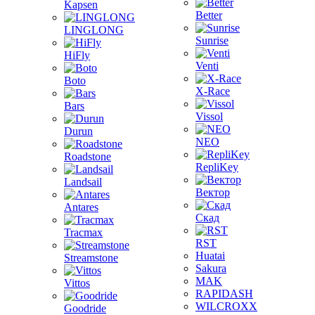
Kapsen
Better
LINGLONG
Sunrise
HiFly
Venti
Boto
X-Race
Bars
Vissol
Durun
NEO
Roadstone
RepliKey
Landsail
Вектор
Antares
Скад
Tracmax
RST
Huatai
Streamstone
Sakura
MAK
Vittos
RAPIDASH
WILCROXX
Goodride