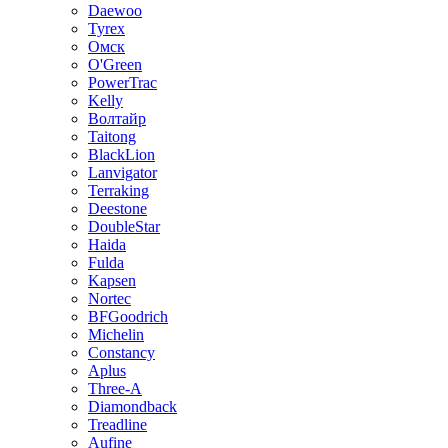
Daewoo
Tyrex
Омск
O'Green
PowerTrac
Kelly
Волтайр
Taitong
BlackLion
Lanvigator
Terraking
Deestone
DoubleStar
Haida
Fulda
Kapsen
Nortec
BFGoodrich
Michelin
Constancy
Aplus
Three-A
Diamondback
Treadline
Aufine