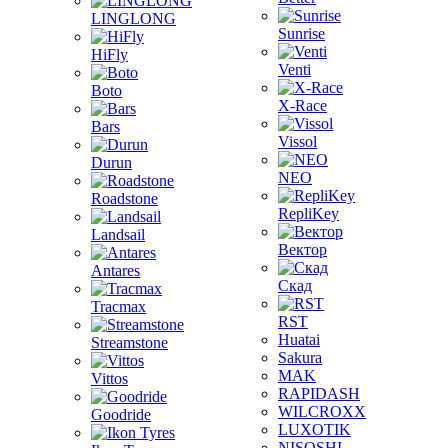
LINGLONG
Sunrise
HiFly
Venti
Boto
X-Race
Bars
Vissol
Durun
NEO
Roadstone
RepliKey
Landsail
Вектор
Antares
Скад
Tracmax
RST
Huatai
Streamstone
Sakura
MAK
Vittos
RAPIDASH
WILCROXX
Goodride
LUXOTIK
NISOSHI