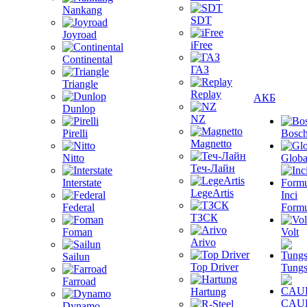
Nankang
SDT
Joyroad
iFree
Continental
ГАЗ
Triangle
Replay
АКБ
Dunlop
NZ
Pirelli
Bosc
Magnetto
Nitto
Globa
Теч-Лайн
Interstate
LegeArtis
Inci
Federal
Formu
ТЗСК
Foman
Volt
Arivo
Sailun
Top Driver
Tungs
Farroad
Hartung
CAU
Dynamo