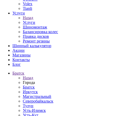
Volex
Tianli
Услуги
Назад
Услуги
Шиномонтаж
Балансировка колес
Правка дисков
Ремонт резины
Шинный калькулятор
Акции
Магазины
Контакты
Блог
Братск
Назад
Города
Братск
Иркутск
Магистральный
Северобайкальск
Тулун
Усть-Илимск
Усть-Кут