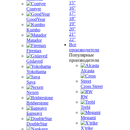
15"
16"
Contyre
17"
18"
GoodYear
19"
20"
Kumho
21"
22"
Matador
Все
производители
Firemax
Популярные
производители
Gislaved
Alcasta
Yokohama
Sava
Cross Street
Nexen
RW
Bridgestone
Trebl
Барнаул
Megami
DoubleStar
X'trike