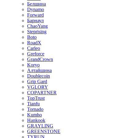
Белшина
Dynamo
Forward
Барнаул
ChaoYang
Steprising
Boto
RoadX
Carleo
Greforce
GrandCrown
Koryo
Алтайшина
Doublecoin
Grip Gard
VGLORY
COPARTNER
TopTrust
Tianfu
Tornado
Kumho
Hankook
GRAYLING
GREENSTONE
TYRUN