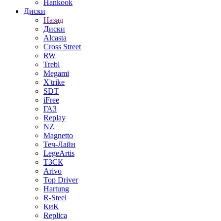
Hankook
Диски
Назад
Диски
Alcasta
Cross Street
RW
Trebl
Megami
X'trike
SDT
iFree
ГАЗ
Replay
NZ
Magnetto
Теч-Лайн
LegeArtis
ТЗСК
Arivo
Top Driver
Hartung
R-Steel
КиК
Replica