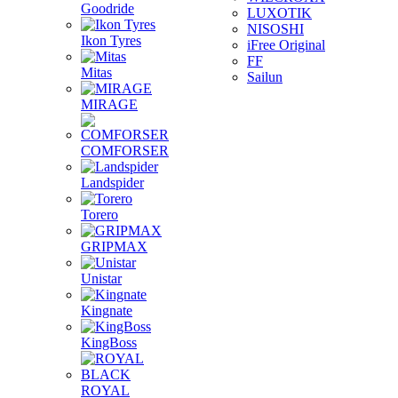
Goodride
LUXOTIK
NISOSHI
Ikon Tyres
iFree Original
FF
Mitas
Sailun
MIRAGE
COMFORSER
Landspider
Torero
GRIPMAX
Unistar
Kingnate
KingBoss
ROYAL