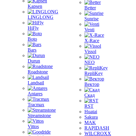
Kapsen
Better
LINGLONG
Sunrise
HiFly
Venti
Boto
X-Race
Bars
Vissol
Durun
NEO
Roadstone
RepliKey
Landsail
Вектор
Antares
Скад
Tracmax
RST
Huatai
Streamstone
Sakura
MAK
Vittos
RAPIDASH
WILCROXX