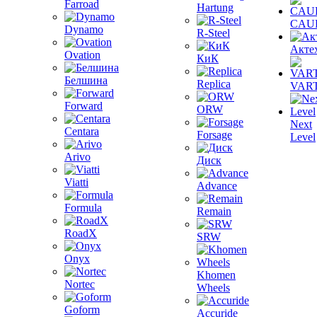
Farroad
Hartung
CAU
Dynamo
R-Steel
Акте
Ovation
КиК
Белшина
Replica
VAR
Forward
ORW
Next
Centara
Forsage
Level
Arivo
Диск
Viatti
Advance
Formula
Remain
RoadX
SRW
Onyx
Khomen
Nortec
Wheels
Goform
Accuride