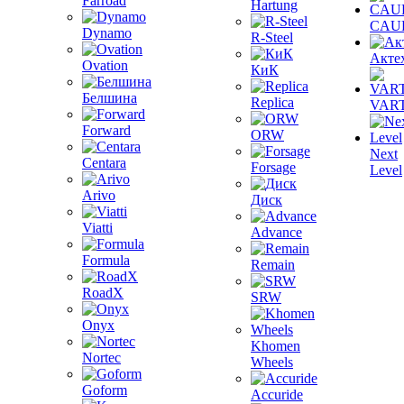
Farroad
Hartung
CAU
Dynamo
R-Steel
Акте
Ovation
КиК
Белшина
Replica
VAR
Forward
ORW
Next
Centara
Forsage
Level
Arivo
Диск
Viatti
Advance
Formula
Remain
RoadX
SRW
Onyx
Khomen
Nortec
Wheels
Goform
Accuride