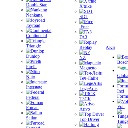
DoubleStar
X'trike
Nankang
SDT
Joyroad
iFree
Continental
ГАЗ
Triangle
Replay
АКБ
Dunlop
NZ
Bosc
Pirelli
Magnetto
Globa
Nitto
Теч-Лайн
Interstate
LegeArtis
Inci
Formu
Federal
ТЗСК
Volt
Foman
Arivo
Sailun
Top Driver
Tungs