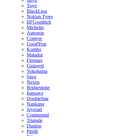
Jinyu
Toyo
BlackLion
Nokian Tyres
BFGoodrich
Michelin
Autogrip
Contyre
GoodYear
Kumho
Matador
Firemax
Gislaved
Yokohama
Sava
Nexen
Bridgestone
Барнаул
DoubleStar
Nankang
Joyroad
Continental
Triangle
Dunlop
Pirelli