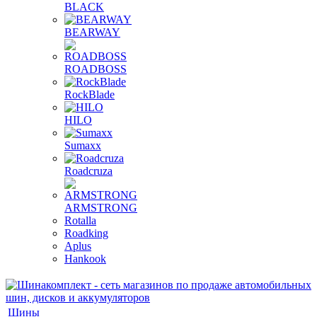
BLACK
BEARWAY
ROADBOSS
RockBlade
HILO
Sumaxx
Roadcruza
ARMSTRONG
Rotalla
Roadking
Aplus
Hankook
Шины