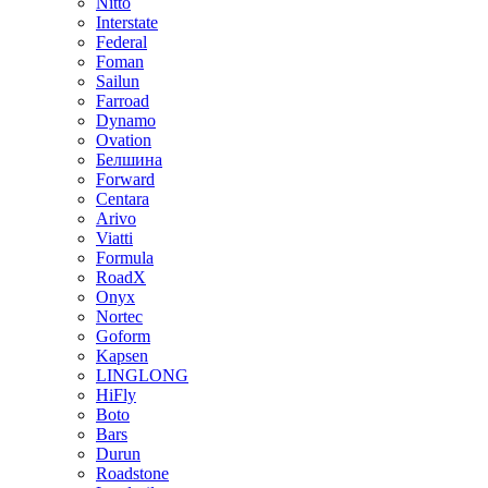
Nitto
Interstate
Federal
Foman
Sailun
Farroad
Dynamo
Ovation
Белшина
Forward
Centara
Arivo
Viatti
Formula
RoadX
Onyx
Nortec
Goform
Kapsen
LINGLONG
HiFly
Boto
Bars
Durun
Roadstone