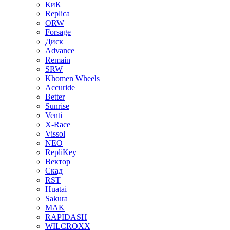
КиК
Replica
ORW
Forsage
Диск
Advance
Remain
SRW
Khomen Wheels
Accuride
Better
Sunrise
Venti
X-Race
Vissol
NEO
RepliKey
Вектор
Скад
RST
Huatai
Sakura
MAK
RAPIDASH
WILCROXX