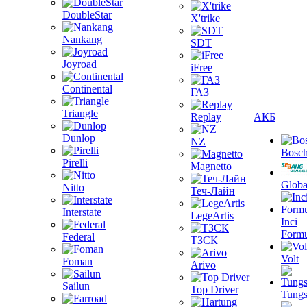
DoubleStar
X'trike
Nankang
SDT
Joyroad
iFree
Continental
ГАЗ
Triangle
Replay
АКБ
Dunlop
NZ
Bosc
Pirelli
Magnetto
Globa
Nitto
Теч-Лайн
Interstate
LegeArtis
Inci
Formu
Federal
ТЗСК
Volt
Foman
Arivo
Sailun
Top Driver
Tungs