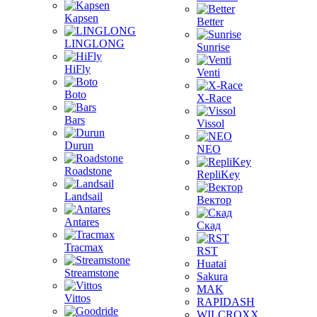
Kapsen
Better
LINGLONG
Sunrise
HiFly
Venti
Boto
X-Race
Bars
Vissol
Durun
NEO
Roadstone
RepliKey
Landsail
Вектор
Antares
Скад
Tracmax
RST
Huatai
Streamstone
Sakura
MAK
Vittos
RAPIDASH
WILCROXX