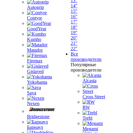
13"
14"
Autogrip
15"
16"
Contyre
17"
18"
GoodYear
19"
20"
Kumho
21"
22"
Matador
Все
производители
Firemax
Популярные
производители
Gislaved
Alcasta
Yokohama
Sava
Cross Street
Nexen
RW
Bridgestone
Trebl
Барнаул
Megami