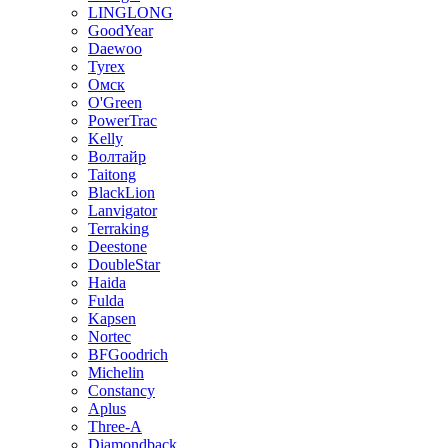
LINGLONG
GoodYear
Daewoo
Tyrex
Омск
O'Green
PowerTrac
Kelly
Волтайр
Taitong
BlackLion
Lanvigator
Terraking
Deestone
DoubleStar
Haida
Fulda
Kapsen
Nortec
BFGoodrich
Michelin
Constancy
Aplus
Three-A
Diamondback