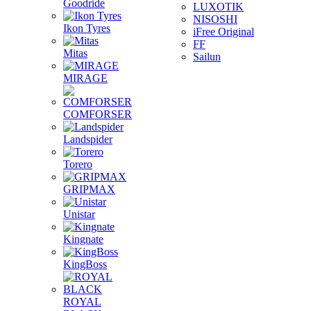
Goodride
LUXOTIK
NISOSHI
Ikon Tyres
iFree Original
FF
Mitas
Sailun
MIRAGE
COMFORSER
Landspider
Torero
GRIPMAX
Unistar
Kingnate
KingBoss
ROYAL