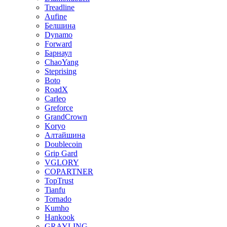
Treadline
Aufine
Белшина
Dynamo
Forward
Барнаул
ChaoYang
Steprising
Boto
RoadX
Carleo
Greforce
GrandCrown
Koryo
Алтайшина
Doublecoin
Grip Gard
VGLORY
COPARTNER
TopTrust
Tianfu
Tornado
Kumho
Hankook
GRAYLING