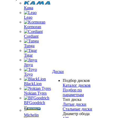
Кама
Leao
Kormoran
Cordiant
Tunga
Tigar
Jinyu
Диски
Toyo
Подбор дисков
BlackLion
Каталог дисков
Подбор по
Nokian Tyres
параметрам
Тип диска
BFGoodrich
Литые диски
Стальные диски
Диаметр обода
Michelin