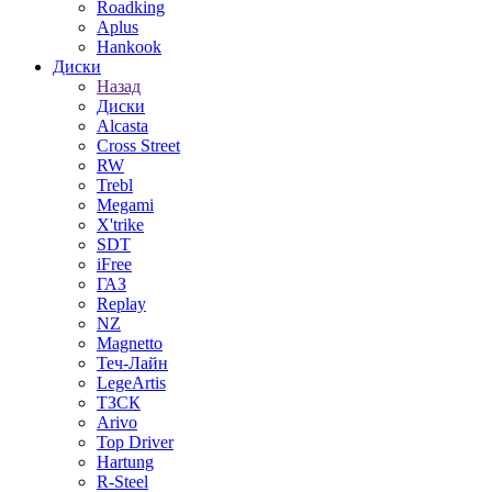
Roadking
Aplus
Hankook
Диски
Назад
Диски
Alcasta
Cross Street
RW
Trebl
Megami
X'trike
SDT
iFree
ГАЗ
Replay
NZ
Magnetto
Теч-Лайн
LegeArtis
ТЗСК
Arivo
Top Driver
Hartung
R-Steel