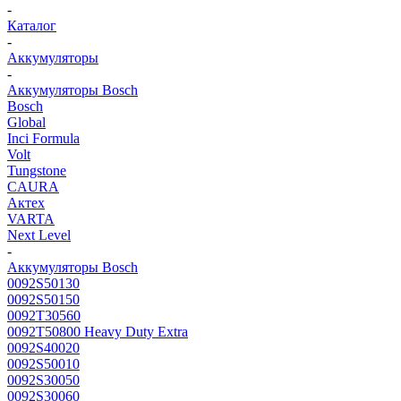
-
Каталог
-
Аккумуляторы
-
Аккумуляторы Bosch
Bosch
Global
Inci Formula
Volt
Tungstone
CAURA
Актех
VARTA
Next Level
-
Аккумуляторы Bosch
0092S50130
0092S50150
0092T30560
0092T50800 Heavy Duty Extra
0092S40020
0092S50010
0092S30050
0092S30060