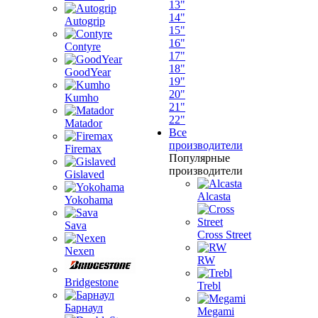
13"
14"
Autogrip
15"
16"
Contyre
17"
18"
GoodYear
19"
20"
Kumho
21"
22"
Matador
Все
производители
Firemax
Популярные
производители
Gislaved
Alcasta
Yokohama
Sava
Cross Street
Nexen
RW
Bridgestone
Trebl
Барнаул
Megami