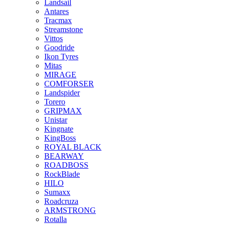
Landsail
Antares
Tracmax
Streamstone
Vittos
Goodride
Ikon Tyres
Mitas
MIRAGE
COMFORSER
Landspider
Torero
GRIPMAX
Unistar
Kingnate
KingBoss
ROYAL BLACK
BEARWAY
ROADBOSS
RockBlade
HILO
Sumaxx
Roadcruza
ARMSTRONG
Rotalla