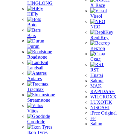
LINGLONG
X-Race
HiFly
Vissol
Boto
NEO
Bars
RepliKey
Durun
Вектор
Roadstone
Скад
Landsail
RST
Huatai
Antares
Sakura
MAK
Tracmax
RAPIDASH
WILCROXX
Streamstone
LUXOTIK
NISOSHI
Vittos
iFree Original
FF
Goodride
Sailun
Ikon Tyres