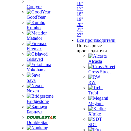
16"
Contyre
17"
18"
GoodYear
19"
20"
Kumho
21"
22"
Matador
Все производители
Популярные
Firemax
производители
Gislaved
Alcasta
Yokohama
Cross Street
Sava
RW
Nexen
Trebl
Bridgestone
Megami
Барнаул
X'trike
DoubleStar
SDT