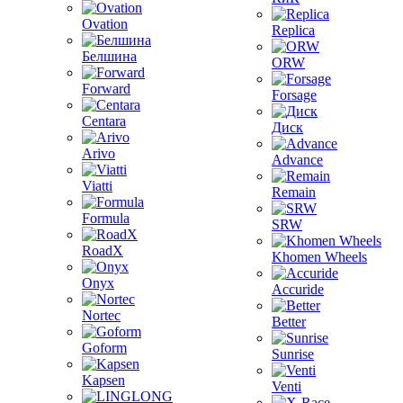
Ovation
Replica
Белшина
ORW
Forward
Forsage
Centara
Диск
Arivo
Advance
Viatti
Remain
Formula
SRW
RoadX
Khomen Wheels
Onyx
Accuride
Nortec
Better
Goform
Sunrise
Kapsen
Venti