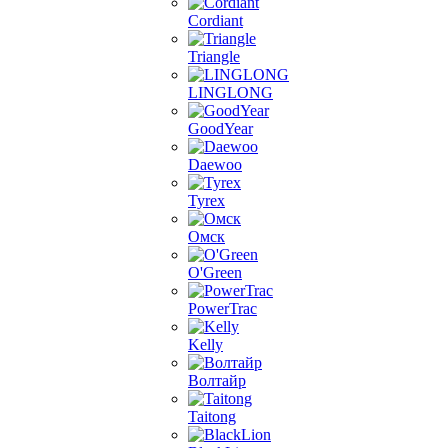
Cordiant
Triangle
LINGLONG
GoodYear
Daewoo
Tyrex
Омск
O'Green
PowerTrac
Kelly
Волтайр
Taitong