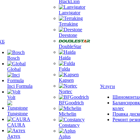
BlackLion
Lanvigator
Terraking
Deestone
КБ
DoubleStar
Haida
Bosch
Fulda
Global
Kapsen
Inci Formula
Услуги
Nortec
Шиномонта
Volt
BFGoodrich
Балансировк
колес
Tungstone
Michelin
Правка диск
Ремонт рези
CAURA
Constancy
Актех
Aplus