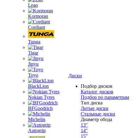
Leao
Kormoran
Cordiant
Tunga
Tigar
Jinyu
Toyo
Диски
BlackLion
Подбор дисков
Каталог дисков
Nokian Tyres
Подбор по параметрам
Тип диска
BFGoodrich
Литые диски
Стальные диски
Michelin
Диаметр обода
13"
Autogrip
14"
15"