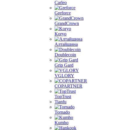
Carleo
Greforce
GrandCrown
Koryo
Алтайшина
Doublecoin
Grip Gard
VGLORY
COPARTNER
TopTrust
Tianfu
Tornado
Kumho