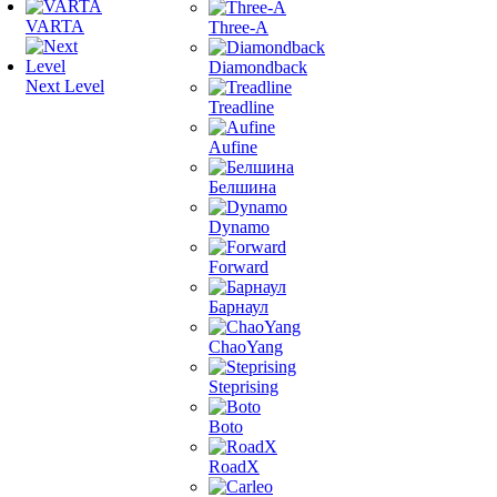
VARTA
Three-A
Diamondback
Next Level
Treadline
Aufine
Белшина
Dynamo
Forward
Барнаул
ChaoYang
Steprising
Boto
RoadX