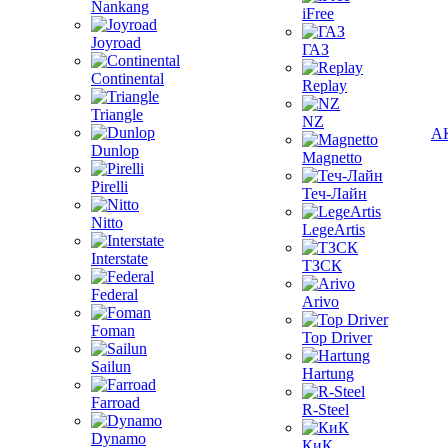
Nankang
iFree
Joyroad
ГАЗ
Continental
Replay
Triangle
NZ
А
Dunlop
Magnetto
Pirelli
Теч-Лайн
Nitto
LegeArtis
Interstate
ТЗСК
Federal
Arivo
Foman
Top Driver
Sailun
Hartung
Farroad
R-Steel
Dynamo
КиК